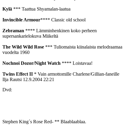
Kylä
*** Taattua Shyamalan-laatua
Invincible Armour
**** Classic old school
Zebraman
**** Lämminhenkinen koko perheen
supersankarielokuva Miikeltä
The Wild Wild Rose
*** Tuliomaista kiinalaista melodraamaa
vuodelta 1960
Nochnoi Dozor/Night Watch
**** Loistavaa!
Twins Effect II
* Vain armottomille Charlene/Gillian-faneille
Ilja Rautsi
12.9.2004 22:21
Dvd:
Stephen King´s Rose Red- ** Blaablaablaa.