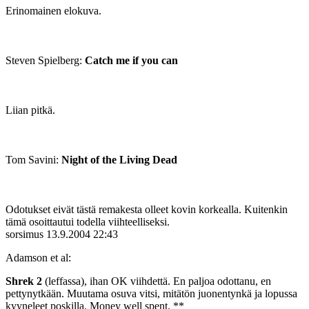
Erinomainen elokuva.
Steven Spielberg:
Catch me if you can
Liian pitkä.
Tom Savini:
Night of the Living Dead
Odotukset eivät tästä remakesta olleet kovin korkealla. Kuitenkin
tämä osoittautui todella viihteelliseksi.
sorsimus
13.9.2004 22:43
Adamson et al:
Shrek 2
(leffassa), ihan OK viihdettä. En paljoa odottanu, en
pettynytkään. Muutama osuva vitsi, mitätön juonentynkä ja lopussa
kyyneleet poskilla. Money well spent. **