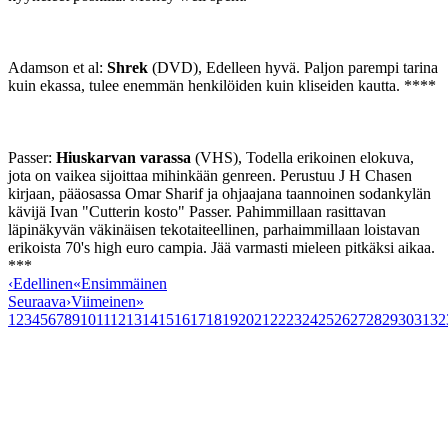
Adamson et al:
Shrek
(DVD), Edelleen hyvä. Paljon parempi tarina
kuin ekassa, tulee enemmän henkilöiden kuin kliseiden kautta. ****
Passer:
Hiuskarvan varassa
(VHS), Todella erikoinen elokuva,
jota on vaikea sijoittaa mihinkään genreen. Perustuu J H Chasen
kirjaan, pääosassa Omar Sharif ja ohjaajana taannoinen sodankylän
kävijä Ivan "Cutterin kosto" Passer. Pahimmillaan rasittavan
läpinäkyvän väkinäisen tekotaiteellinen, parhaimmillaan loistavan
erikoista 70's high euro campia. Jää varmasti mieleen pitkäksi aikaa.
***
‹
Edellinen
«
Ensimmäinen
Seuraava
›
Viimeinen
»
1
2
3
4
5
6
7
8
9
10
11
12
13
14
15
16
17
18
19
20
21
22
23
24
25
26
27
28
29
30
31
32