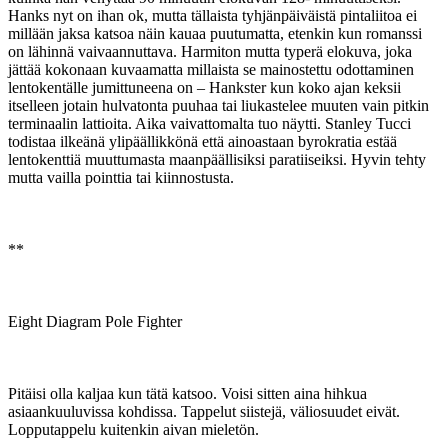
Hanks nyt on ihan ok, mutta tällaista tyhjänpäiväistä pintaliitoa ei
millään jaksa katsoa näin kauaa puutumatta, etenkin kun romanssi
on lähinnä vaivaannuttava. Harmiton mutta typerä elokuva, joka
jättää kokonaan kuvaamatta millaista se mainostettu odottaminen
lentokentälle jumittuneena on – Hankster kun koko ajan keksii
itselleen jotain hulvatonta puuhaa tai liukastelee muuten vain pitkin
terminaalin lattioita. Aika vaivattomalta tuo näytti. Stanley Tucci
todistaa ilkeänä ylipäällikkönä että ainoastaan byrokratia estää
lentokenttiä muuttumasta maanpäällisiksi paratiiseiksi. Hyvin tehty
mutta vailla pointtia tai kiinnostusta.
**
Eight Diagram Pole Fighter
Pitäisi olla kaljaa kun tätä katsoo. Voisi sitten aina hihkua
asiaankuuluvissa kohdissa. Tappelut siistejä, väliosuudet eivät.
Lopputappelu kuitenkin aivan mieletön.