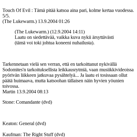
Touch Of Evil : Tämä pitää katsoa aina pari, kolme kertaa vuodessa.
5/5.
(The Lukewarm.)
13.9.2004 01:26
(The Lukewarm.) (12.9.2004 14:11)
Laatu on siedettävää, vaikka kuva nykii ärsyttävästi
(tämä voi toki johtua koneeni nuhailusta).
Tarkennetaan vielä sen verran, että en tarkoittanut nykivällä
Sodomites'n tarkoituksellista leikkausrytmiä, vaan musiikkivideoissa
pyörivän liikkeen jatkuvaa pysähtelyä... Ja laatu ei tosissaan ollut
päätä huimaava, mutta katsoohan tällaisen näin hyvien yöunien
toivossa.
Martin
13.9.2004 08:13
Stone: Comandante (dvd)
Keaton: General (dvd)
Kaufman: The Right Stuff (dvd)