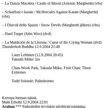
– La Danza Macabra / Castle of Blood (Antonio Margheriti) (vhs)
– Schiaffoni e karate / Mr.Hercules Against Karate (Margheriti)
(vhs)
– I Diavoli dello Spazio / Snow Devils (Margheriti jälleen) (vhs)
– Hard Target (John Woo) (dvd)
– La Maldición de la Llorona / Curse of the Crying Woman (dvd)
Thunderbolt Buddha
12.9.2004 21:48
Lauri Lehtinen (12.9.2004 20:45)
Takashi Miike: Izo
Chan-Wook Park, Takashi Miike, Fruit Chan: Three
Extremes
Todd Solondz: Palindromes
Kerropa hieman näistä.
Matti Erholtz
12.9.2004 22:01
Arahan
*** Paikoitellen hyvinkin näyttävää toimintaa.