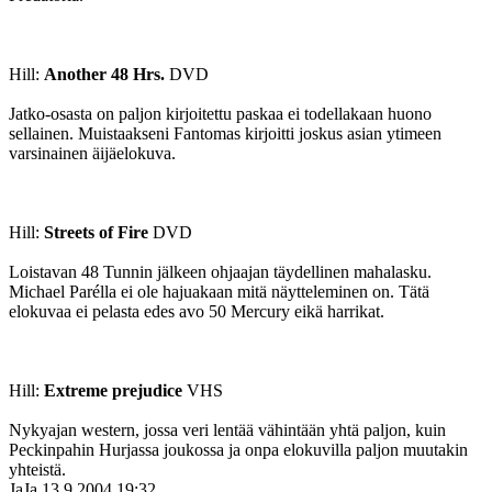
Hill:
Another 48 Hrs.
DVD
Jatko-osasta on paljon kirjoitettu paskaa ei todellakaan huono
sellainen. Muistaakseni Fantomas kirjoitti joskus asian ytimeen
varsinainen äijäelokuva.
Hill:
Streets of Fire
DVD
Loistavan 48 Tunnin jälkeen ohjaajan täydellinen mahalasku.
Michael Parélla ei ole hajuakaan mitä näytteleminen on. Tätä
elokuvaa ei pelasta edes avo 50 Mercury eikä harrikat.
Hill:
Extreme prejudice
VHS
Nykyajan western, jossa veri lentää vähintään yhtä paljon, kuin
Peckinpahin Hurjassa joukossa ja onpa elokuvilla paljon muutakin
yhteistä.
JaJa
13.9.2004 19:32