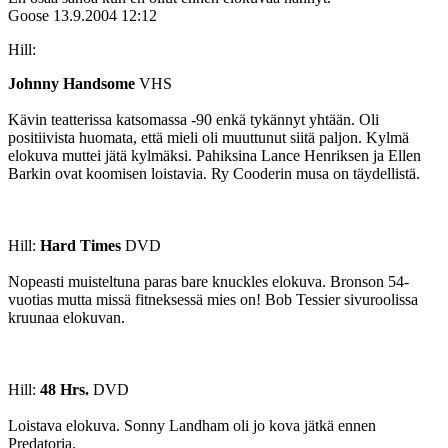
Goose
13.9.2004 12:12
Hill:
Johnny Handsome
VHS
Kävin teatterissa katsomassa ‑90 enkä tykännyt yhtään. Oli
positiivista huomata, että mieli oli muuttunut siitä paljon. Kylmä
elokuva muttei jätä kylmäksi. Pahiksina Lance Henriksen ja Ellen
Barkin ovat koomisen loistavia. Ry Cooderin musa on täydellistä.
Hill:
Hard Times
DVD
Nopeasti muisteltuna paras bare knuckles elokuva. Bronson 54-
vuotias mutta missä fitneksessä mies on! Bob Tessier sivuroolissa
kruunaa elokuvan.
Hill:
48 Hrs.
DVD
Loistava elokuva. Sonny Landham oli jo kova jätkä ennen
Predatoria.