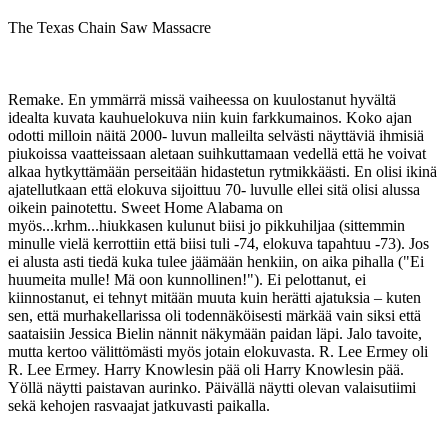
The Texas Chain Saw Massacre
Remake. En ymmärrä missä vaiheessa on kuulostanut hyvältä
idealta kuvata kauhuelokuva niin kuin farkkumainos. Koko ajan
odotti milloin näitä 2000- luvun malleilta selvästi näyttäviä ihmisiä
piukoissa vaatteissaan aletaan suihkuttamaan vedellä että he voivat
alkaa hytkyttämään perseitään hidastetun rytmikkäästi. En olisi ikinä
ajatellutkaan että elokuva sijoittuu 70- luvulle ellei sitä olisi alussa
oikein painotettu. Sweet Home Alabama on
myös...krhm...hiukkasen kulunut biisi jo pikkuhiljaa (sittemmin
minulle vielä kerrottiin että biisi tuli ‑74, elokuva tapahtuu ‑73). Jos
ei alusta asti tiedä kuka tulee jäämään henkiin, on aika pihalla ("Ei
huumeita mulle! Mä oon kunnollinen!"). Ei pelottanut, ei
kiinnostanut, ei tehnyt mitään muuta kuin herätti ajatuksia – kuten
sen, että murhakellarissa oli todennäköisesti märkää vain siksi että
saataisiin Jessica Bielin nännit näkymään paidan läpi. Jalo tavoite,
mutta kertoo välittömästi myös jotain elokuvasta. R. Lee Ermey oli
R. Lee Ermey. Harry Knowlesin pää oli Harry Knowlesin pää.
Yöllä näytti paistavan aurinko. Päivällä näytti olevan valaisutiimi
sekä kehojen rasvaajat jatkuvasti paikalla.