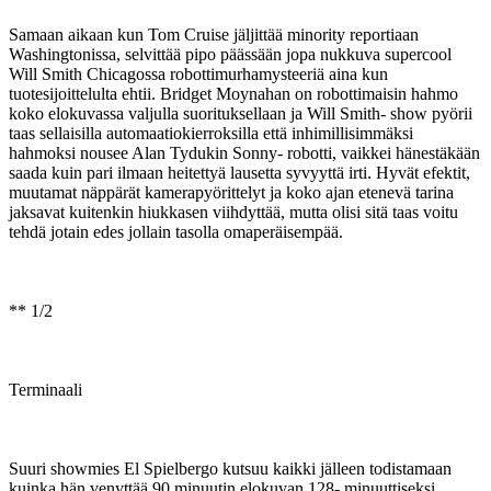
Samaan aikaan kun Tom Cruise jäljittää minority reportiaan
Washingtonissa, selvittää pipo päässään jopa nukkuva supercool
Will Smith Chicagossa robottimurhamysteeriä aina kun
tuotesijoittelulta ehtii. Bridget Moynahan on robottimaisin hahmo
koko elokuvassa valjulla suorituksellaan ja Will Smith- show pyörii
taas sellaisilla automaatiokierroksilla että inhimillisimmäksi
hahmoksi nousee Alan Tydukin Sonny- robotti, vaikkei hänestäkään
saada kuin pari ilmaan heitettyä lausetta syvyyttä irti. Hyvät efektit,
muutamat näppärät kamerapyörittelyt ja koko ajan etenevä tarina
jaksavat kuitenkin hiukkasen viihdyttää, mutta olisi sitä taas voitu
tehdä jotain edes jollain tasolla omaperäisempää.
** 1/2
Terminaali
Suuri showmies El Spielbergo kutsuu kaikki jälleen todistamaan
kuinka hän venyttää 90 minuutin elokuvan 128- minuuttiseksi.