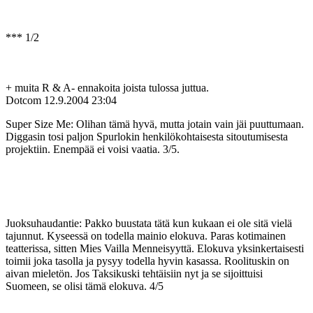
*** 1/2
+ muita R & A- ennakoita joista tulossa juttua.
Dotcom
12.9.2004 23:04
Super Size Me: Olihan tämä hyvä, mutta jotain vain jäi puuttumaan.
Diggasin tosi paljon Spurlokin henkilökohtaisesta sitoutumisesta
projektiin. Enempää ei voisi vaatia. 3/5.
Juoksuhaudantie: Pakko buustata tätä kun kukaan ei ole sitä vielä
tajunnut. Kyseessä on todella mainio elokuva. Paras kotimainen
teatterissa, sitten Mies Vailla Menneisyyttä. Elokuva yksinkertaisesti
toimii joka tasolla ja pysyy todella hyvin kasassa. Roolituskin on
aivan mieletön. Jos Taksikuski tehtäisiin nyt ja se sijoittuisi
Suomeen, se olisi tämä elokuva. 4/5