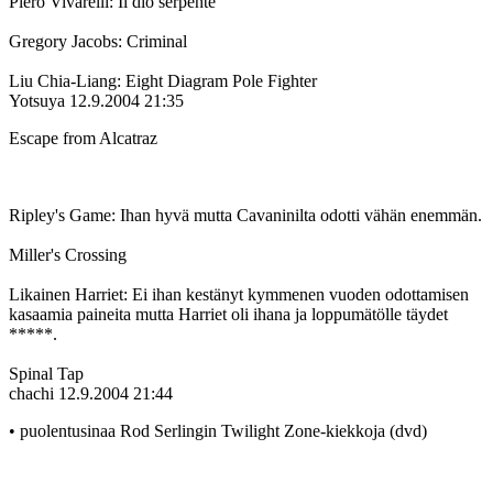
Piero Vivarelli: Il dio serpente
Gregory Jacobs: Criminal
Liu Chia-Liang: Eight Diagram Pole Fighter
Yotsuya
12.9.2004 21:35
Escape from Alcatraz
Ripley's Game: Ihan hyvä mutta Cavaninilta odotti vähän enemmän.
Miller's Crossing
Likainen Harriet: Ei ihan kestänyt kymmenen vuoden odottamisen
kasaamia paineita mutta Harriet oli ihana ja loppumätölle täydet
*****.
Spinal Tap
chachi
12.9.2004 21:44
• puolentusinaa Rod Serlingin Twilight Zone-kiekkoja (dvd)