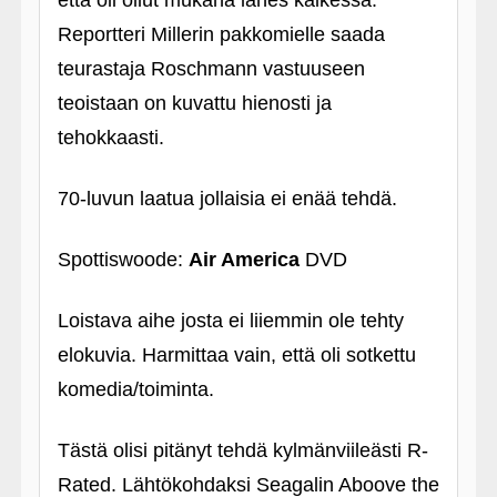
että oli ollut mukana lähes kaikessa.
Reportteri Millerin pakkomielle saada
teurastaja Roschmann vastuuseen
teoistaan on kuvattu hienosti ja
tehokkaasti.
70-luvun laatua jollaisia ei enää tehdä.
Spottiswoode:
Air America
DVD
Loistava aihe josta ei liiemmin ole tehty
elokuvia. Harmittaa vain, että oli sotkettu
komedia/toiminta.
Tästä olisi pitänyt tehdä kylmänviileästi R-
Rated. Lähtökohdaksi Seagalin Aboove the