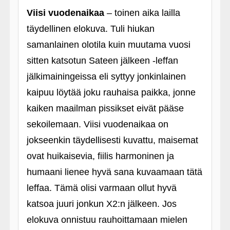
Viisi vuodenaikaa
– toinen aika lailla
täydellinen elokuva. Tuli hiukan
samanlainen olotila kuin muutama vuosi
sitten katsotun Sateen jälkeen ‑leffan
jälkimainingeissa eli syttyy jonkinlainen
kaipuu löytää joku rauhaisa paikka, jonne
kaiken maailman pissikset eivät pääse
sekoilemaan. Viisi vuodenaikaa on
jokseenkin täydellisesti kuvattu, maisemat
ovat huikaisevia, fiilis harmoninen ja
humaani lienee hyvä sana kuvaamaan tätä
leffaa. Tämä olisi varmaan ollut hyvä
katsoa juuri jonkun X2:n jälkeen. Jos
elokuva onnistuu rauhoittamaan mielen