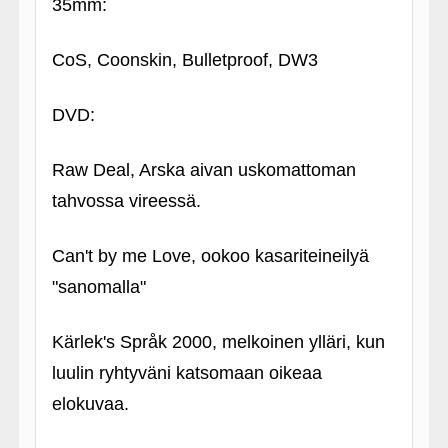
35mm:
CoS, Coonskin, Bulletproof, DW3
DVD:
Raw Deal, Arska aivan uskomattoman
tahvossa vireessä.
Can't by me Love, ookoo kasariteineilyä
"sanomalla"
Kärlek's Språk 2000, melkoinen ylläri, kun
luulin ryhtyväni katsomaan oikeaa
elokuvaa.