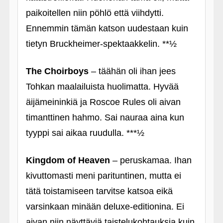
paikoitellen niin pöhlö että viihdytti.
Ennemmin tämän katson uudestaan kuin
tietyn Bruckheimer-spektaakkelin. **½
The Choirboys
– täähän oli ihan jees
Tohkan maalailuista huolimatta. Hyvää
äijämeininkiä ja Roscoe Rules oli aivan
timanttinen hahmo. Sai nauraa aina kun
tyyppi sai aikaa ruudulla. ***½
Kingdom of Heaven
– peruskamaa. Ihan
kivuttomasti meni parituntinen, mutta ei
tätä toistamiseen tarvitse katsoa eikä
varsinkaan minään deluxe-editionina. Ei
aivan niin näyttäviä taistelukohtauksia kuin