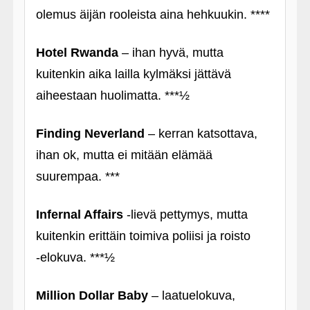
olemus äijän rooleista aina hehkuukin. ****
Hotel Rwanda
– ihan hyvä, mutta
kuitenkin aika lailla kylmäksi jättävä
aiheestaan huolimatta. ***½
Finding Neverland
– kerran katsottava,
ihan ok, mutta ei mitään elämää
suurempaa. ***
Infernal Affairs
‑lievä pettymys, mutta
kuitenkin erittäin toimiva poliisi ja roisto
‑elokuva. ***½
Million Dollar Baby
– laatuelokuva,