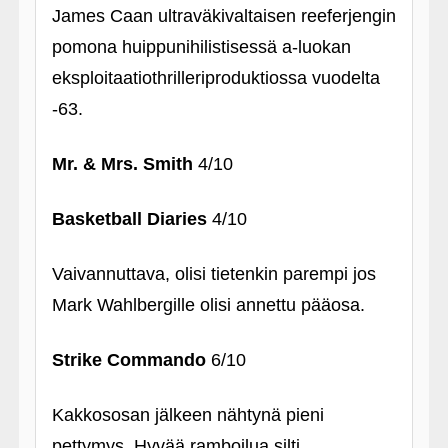
James Caan ultraväkivaltaisen reeferjengin
pomona huippunihilistisessä a-luokan
eksploitaatiothrilleriproduktiossa vuodelta
‑63.
Mr. & Mrs. Smith
4/10
Basketball Diaries
4/10
Vaivannuttava, olisi tietenkin parempi jos
Mark Wahlbergille olisi annettu pääosa.
Strike Commando
6/10
Kakkososan jälkeen nähtynä pieni
pettymys. Hyvää ramboilua silti.