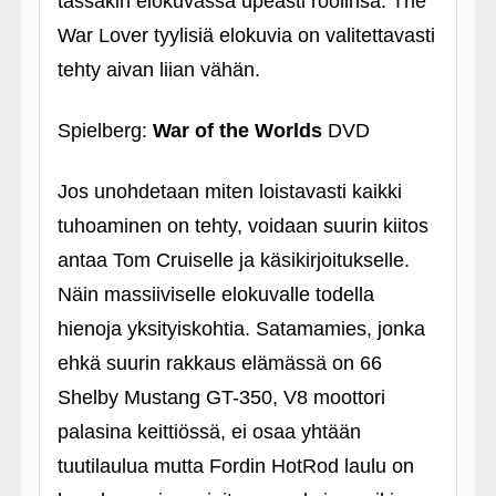
tässäkin elokuvassa upeasti roolinsa. The
War Lover tyylisiä elokuvia on valitettavasti
tehty aivan liian vähän.
Spielberg:
War of the Worlds
DVD
Jos unohdetaan miten loistavasti kaikki
tuhoaminen on tehty, voidaan suurin kiitos
antaa Tom Cruiselle ja käsikirjoitukselle.
Näin massiiviselle elokuvalle todella
hienoja yksityiskohtia. Satamamies, jonka
ehkä suurin rakkaus elämässä on 66
Shelby Mustang GT-350, V8 moottori
palasina keittiössä, ei osaa yhtään
tuutilaulua mutta Fordin HotRod laulu on