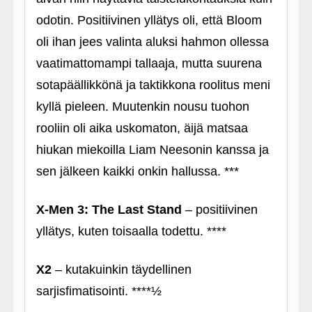
odotin. Positiivinen yllätys oli, että Bloom
oli ihan jees valinta aluksi hahmon ollessa
vaatimattomampi tallaaja, mutta suurena
sotapäällikkönä ja taktikkona roolitus meni
kyllä pieleen. Muutenkin nousu tuohon
rooliin oli aika uskomaton, äijä matsaa
hiukan miekoilla Liam Neesonin kanssa ja
sen jälkeen kaikki onkin hallussa. ***
X-Men 3: The Last Stand
– positiivinen
yllätys, kuten toisaalla todettu. ****
X2
– kutakuinkin täydellinen
sarjisfimatisointi. ****½