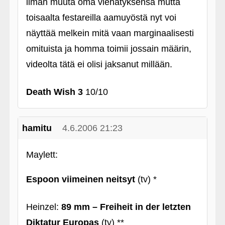
ilman muuta oma viehätyksensä mutta
toisaalta festareilla aamuyöstä nyt voi
näyttää melkein mitä vaan marginaalisesti
omituista ja homma toimii jossain määrin,
videolta tätä ei olisi jaksanut millään.
Death Wish 3
10/10
hamitu
4.6.2006 21:23
Maylett:
Espoon viimeinen neitsyt
(tv) *
Heinzel:
89 mm – Freiheit in der letzten
Diktatur Europas
(tv) **