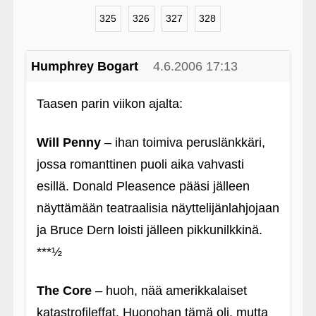
325
326
327
328
Humphrey Bogart
4.6.2006 17:13
Taasen parin viikon ajalta:
Will Penny
– ihan toimiva peruslänkkäri,
jossa romanttinen puoli aika vahvasti
esillä. Donald Pleasence pääsi jälleen
näyttämään teatraalisia näyttelijänlahjojaan
ja Bruce Dern loisti jälleen pikkunilkkinä.
***½
The Core
– huoh, nää amerikkalaiset
katastrofileffat. Huonohan tämä oli, mutta