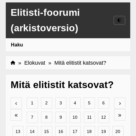
Elitisti-foorumi
🌓
(arkistoversio)
Haku
»
Elokuvat
» Mitä elitistit katsovat?
Mitä elitistit katsovat?
‹
›
1
2
3
4
5
6
«
»
7
8
9
10
11
12
13
14
15
16
17
18
19
20