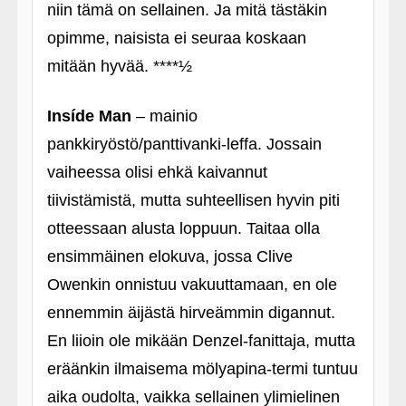
niin tämä on sellainen. Ja mitä tästäkin
opimme, naisista ei seuraa koskaan
mitään hyvää. ****½
Insíde Man
– mainio
pankkiryöstö/panttivanki-leffa. Jossain
vaiheessa olisi ehkä kaivannut
tiivistämistä, mutta suhteellisen hyvin piti
otteessaan alusta loppuun. Taitaa olla
ensimmäinen elokuva, jossa Clive
Owenkin onnistuu vakuuttamaan, en ole
ennemmin äijästä hirveämmin digannut.
En liioin ole mikään Denzel-fanittaja, mutta
eräänkin ilmaisema mölyapina-termi tuntuu
aika oudolta, vaikka sellainen ylimielinen