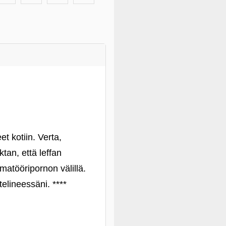
et kotiin. Verta,
tan, että leffan
amatööripornon välillä.
elineessäni. ****