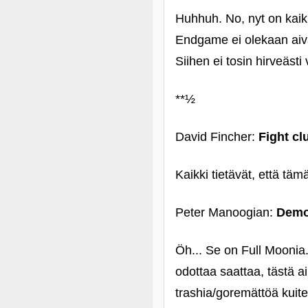
Huhhuh. No, nyt on kaikk
Endgame ei olekaan aiva
Siihen ei tosin hirveästi 
**½
David Fincher:
Fight cl
Kaikki tietävät, että täm
Peter Manoogian:
Demo
Öh... Se on Full Moonia.
odottaa saattaa, tästä a
trashia/goremättöä kuite