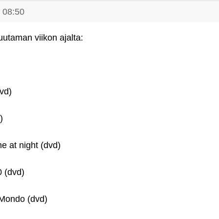
 08:50
uutaman viikon ajalta:
vd)
)
 at night (dvd)
 (dvd)
 Mondo (dvd)