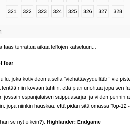
321
322
323
324
325
326
327
328
1
 taas tuhrattua aikaa leffojen katseluun...
f fear
huilu, joka kotivideomaisella "viehättävyydellään" vie piste
lentää niin kovaan tahtiin, että pian unohtaa jopa sen fak
taan jossain espanjalaisen saippuasarjan ja viiden pennin 
n, jopa niinkin hauskaa, että pidän sitä omassa Top-12 ‑t
ohan se nyt oikein?):
Highlander: Endgame