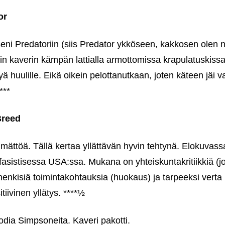
or
i Predatoriin (siis Predator ykköseen, kakkosen olen nä
 kaverin kämpän lattialla armottomissa krapulatuskissa
uulille. Eikä oikein pelottanutkaan, joten käteen jäi va
***
Breed
mättöä. Tällä kertaa yllättävän hyvin tehtynä. Elokuvass
s-fasistisessa USA:ssa. Mukana on yhteiskuntakritiikkiä (jo
 ‑henkisiä toimintakohtauksia (huokaus) ja tarpeeksi vert
tiivinen yllätys. ****½
sodia Simpsoneita. Kaveri pakotti.