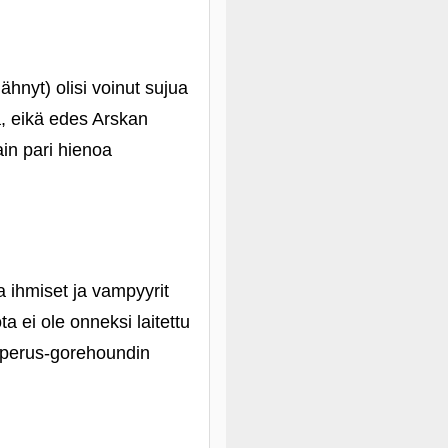
hnyt) olisi voinut sujua
, eikä edes Arskan
in pari hienoa
a ihmiset ja vampyyrit
ta ei ole onneksi laitettu
a perus-gorehoundin