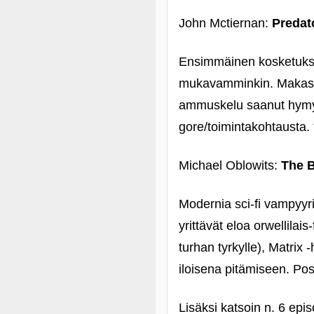
John Mctiernan:
Predat
Ensimmäinen kosketuksen
mukavamminkin. Makasin
ammuskelu saanut hymyä h
gore/toimintakohtausta. 
Michael Oblowits:
The 
Modernia sci-fi vampyyri
yrittävät eloa orwellilai
turhan tyrkylle), Matrix
iloisena pitämiseen. Posi
Lisäksi katsoin n. 6 epi