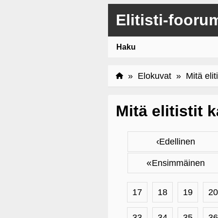
Elitisti-fooru
Haku
»
Elokuvat
» Mitä eliti
Mitä elitistit
‹
Edellinen
«
Ensimmäinen
17
18
19
20
33
34
35
36