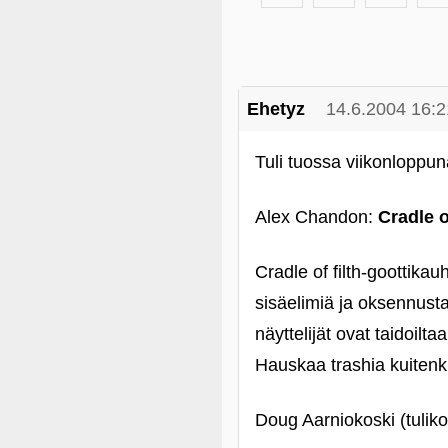
Ehetyz
14.6.2004 16:2
Tuli tuossa viikonloppuna
Alex Chandon:
Cradle o
Cradle of filth-goottikau
sisäelimiä ja oksennusta 
näyttelijät ovat taidoil
Hauskaa trashia kuitenki
Doug Aarniokoski (tulik