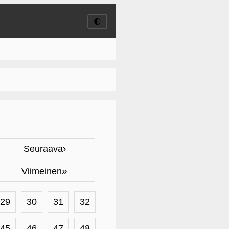
🌓
›
Seuraava
»
Viimeinen
29
30
31
32
45
46
47
48