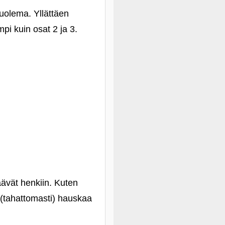
kuolema. Yllättäen
i kuin osat 2 ja 3.
äävät henkiin. Kuten
n (tahattomasti) hauskaa