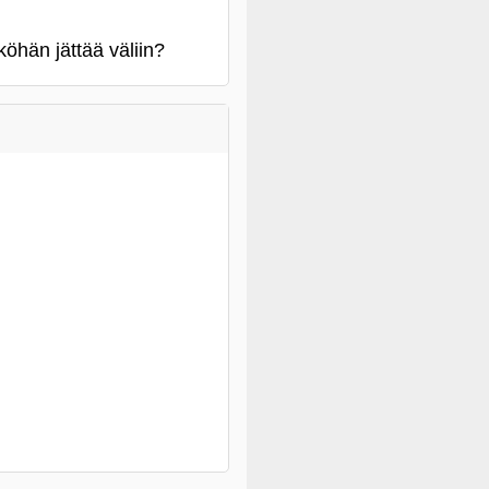
öhän jättää väliin?