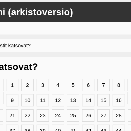
mi (arkistoversio)
stit katsovat?
 katsovat?
1
2
3
4
5
6
7
8
9
10
11
12
13
14
15
16
21
22
23
24
25
26
27
28
37
38
39
40
41
42
43
44