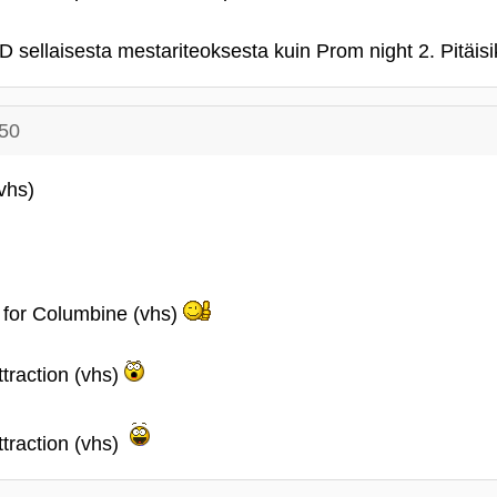
sellaisesta mestariteoksesta kuin Prom night 2. Pitäisik
:50
vhs)
 for Columbine (vhs)
traction (vhs)
traction (vhs)