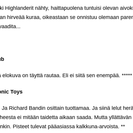
i Highlanderit nähty, haittapuolena tuntuisi olevan aivo
n hirveää kuraa, oikeastaan se onnistuu olemaan paremp
vaadita...
ub
ä elokuva on täyttä rautaa. Eli ei siitä sen enempää. *****
nic Toys
 Ja Richard Bandin osittain tuottamaa. Ja siinä lelut her
iheesta ei mitään taidetta aikaan saada. Mutta yllättävä
nkin. Pisteet tulevat pääasiassa kalkkuna-arvoista. **