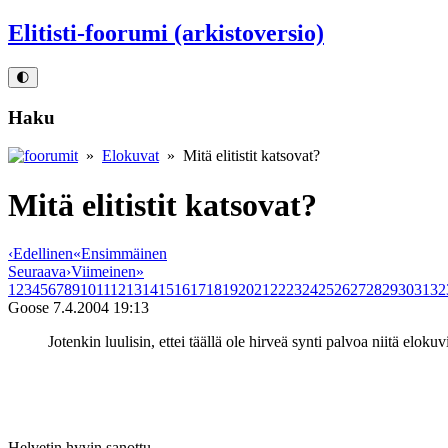
Elitisti-foorumi (arkistoversio)
🌓
Haku
»
Elokuvat
» Mitä elitistit katsovat?
Mitä elitistit katsovat?
‹
Edellinen
«
Ensimmäinen
Seuraava
›
Viimeinen
»
1
2
3
4
5
6
7
8
9
10
11
12
13
14
15
16
17
18
19
20
21
22
23
24
25
26
27
28
29
30
31
32
Goose
7.4.2004 19:13
Jotenkin luulisin, ettei täällä ole hirveä synti palvoa niitä elo
Helvetin hyvin sanottu.