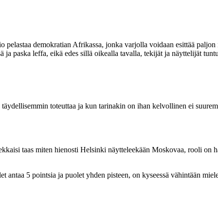
io pelastaa demokratian Afrikassa, jonka varjolla voidaan esittää paljo
aska leffa, eikä edes sillä oikealla tavalla, tekijät ja näyttelijät tuntu
ydellisemmin toteuttaa ja kun tarinakin on ihan kelvollinen ei suurempa
sekkaisi taas miten hienosti Helsinki näytteleekään Moskovaa, rooli on ha
et antaa 5 pointsia ja puolet yhden pisteen, on kyseessä vähintään miel