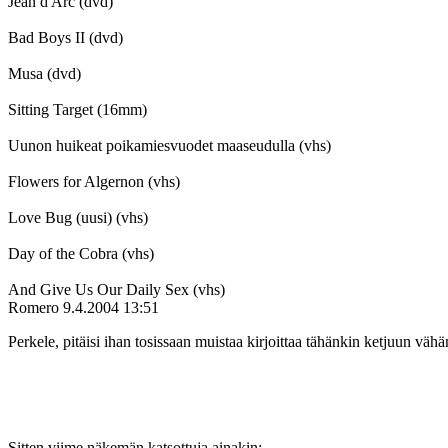
Jean d'Arc (dvd)
Bad Boys II (dvd)
Musa (dvd)
Sitting Target (16mm)
Uunon huikeat poikamiesvuodet maaseudulla (vhs)
Flowers for Algernon (vhs)
Love Bug (uusi) (vhs)
Day of the Cobra (vhs)
And Give Us Our Daily Sex (vhs)
Romero
9.4.2004 13:51
Perkele, pitäisi ihan tosissaan muistaa kirjoittaa tähänkin ketjuun v
Sitten viime näkemän katsottuja ainakin: