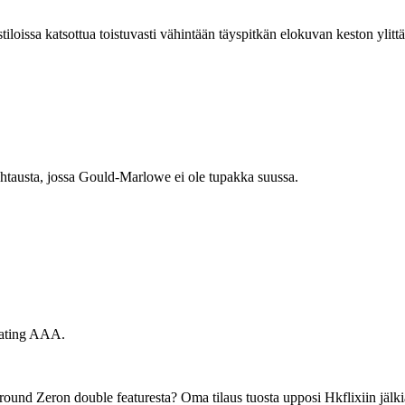
tiloissa katsottua toistuvasti vähintään täyspitkän elokuvan keston yl
htausta, jossa Gould-Marlowe ei ole tupakka suussa.
 rating AAA.
d Zeron double featuresta? Oma tilaus tuosta upposi Hkflixiin jälkiä jä