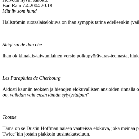
Bad Rain
7.4.2004 20:18
Mitt liv som hund
Hallströmin ruotsalaiselokuva on ihan symppis tarina edelleenkin (va
Shiqi sui de dan che
Ihan ok kiinalais-taiwanilainen versio polkupyörävaras-teemasta, hiu
Les Parapluies de Cherbourg
Aidosti kauniin teoksen ja hienojen elokuvallisten ansioiden rinnalla
oo, vaihdan vain ensin tämän sytytystulpan"
Tootsie
Tämä on se Dustin Hoffman naisen vaatteissa-elokuva, joka meinaa pai
Twice"kin jostain piakkoin uusintakatseluun.