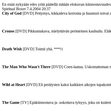
En enää nykyään edes yritä päätellä mitään elokuvan kiinnostavuudesta
Spiritual Boxer
7.4.2004 20:37
City of God
[DVD] Pettymys, kikkaileva kerronta ja huumori toivat a
Cronos
[DVD] Pikkumukava, mielyttävän perinteinen kauhuilu. Eläke
Death Wish
[DVD] Toimii yhä. ***½
The Man Who Wasn't There
[DVD] Coen-laatua. Uskomattoman nätt
Wild at Heart
[DVD] Eli perätysten kaksi kaikkien aikojen tupakoin
The Game
[TV] Epäkiinnostava ja ‑uskottava tylsyys, joka on kuitenki