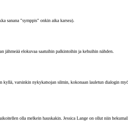
ikka sanana "symppis" onkin aika karsea).
kan jähmeää elokuvaa saatuihin palkintoihin ja kehuihin nähden.
 on kyllä, varsinkin nykykatsojan silmin, kokonaan lauletun dialogin m
koitellen olla melkein hauskakin. Jessica Lange on ollut niin hekumal