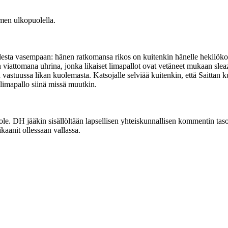
imen ulkopuolella.
ta vasempaan: hänen ratkomansa rikos on kuitenkin hänelle hekilökohtai
 viattomana uhrina, jonka likaiset limapallot ovat vetäneet mukaan sle
leen vastuussa likan kuolemasta. Katsojalle selviää kuitenkin, että Saitta
 limapallo siinä missä muutkin.
e. DH jääkin sisällöltään lapsellisen yhteiskunnallisen kommentin tasolle
kaanit ollessaan vallassa.