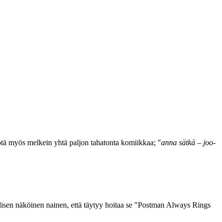
yötä myös melkein yhtä paljon tahatonta komiikkaa; "
anna sätkä – joo-
lisen näköinen nainen, että täytyy hoitaa se "Postman Always Rings