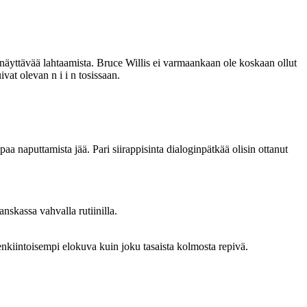
n näyttävää lahtaamista. Bruce Willis ei varmaankaan ole koskaan ollut
ivat olevan n i i n tosissaan.
a naputtamista jää. Pari siirappisinta dialoginpätkää olisin ottanut
nskassa vahvalla rutiinilla.
enkiintoisempi elokuva kuin joku tasaista kolmosta repivä.