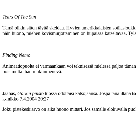
Tears Of The Sun
Tämä olikin sitten täyttä skeidaa. Hyvien amerikkalaisten sotilasjoukk
näin huono, miehen kovismurjottaminen on hupaisaa katseltavaa. Tylsä ja p
Finding Nemo
Animaatiopuolta ei varmaankaan voi teknisessä mielessä paljoa tämän tä
pois mutta ihan mukiinmenevä.
Jaahas,
Gorkin puisto
tuossa odottaisi katsojaansa. Jospa tänä iltana t
k-mikko
7.4.2004 20:27
Joku pistekeskiarvo on aika huono mittari. Jos samalle elokuvalla puol