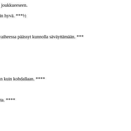
n joukkueeseen.
sin hyvä. ***½
vaiheessa päässyt kunnolla säväyttämään. ***
n kuin kohdallaan. ****
ta. ****