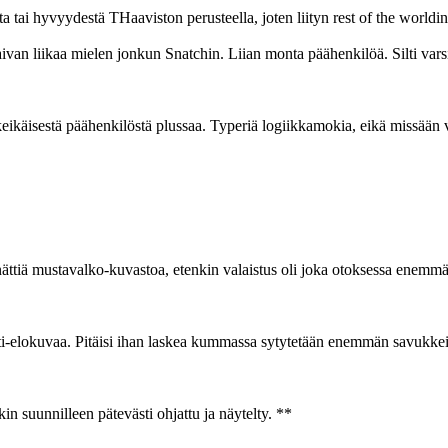
 tai hyvyydestä THaaviston perusteella, joten liityn rest of the worldi
ivan liikaa mielen jonkun Snatchin. Liian monta päähenkilöä. Silti var
ikäisestä päähenkilöstä plussaa. Typeriä logiikkamokia, eikä missään 
iä mustavalko-kuvastoa, etenkin valaistus oli joka otoksessa enemmä
ti-elokuvaa. Pitäisi ihan laskea kummassa sytytetään enemmän savukkei
n suunnilleen pätevästi ohjattu ja näytelty. **