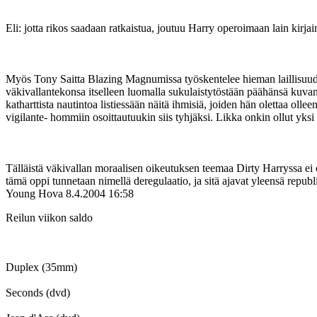
Eli: jotta rikos saadaan ratkaistua, joutuu Harry operoimaan lain kirja
Myös Tony Saitta Blazing Magnumissa työskentelee hieman laillisuudes
väkivallantekonsa itselleen luomalla sukulaistytöstään päähänsä kuvan
katharttista nautintoa listiessään näitä ihmisiä, joiden hän olettaa ol
vigilante- hommiin osoittautuukin siis tyhjäksi. Likka onkin ollut yksi
Tälläistä väkivallan moraalisen oikeutuksen teemaa Dirty Harryssa ei ol
tämä oppi tunnetaan nimellä deregulaatio, ja sitä ajavat yleensä republi
Young Hova
8.4.2004 16:58
Reilun viikon saldo
Duplex (35mm)
Seconds (dvd)