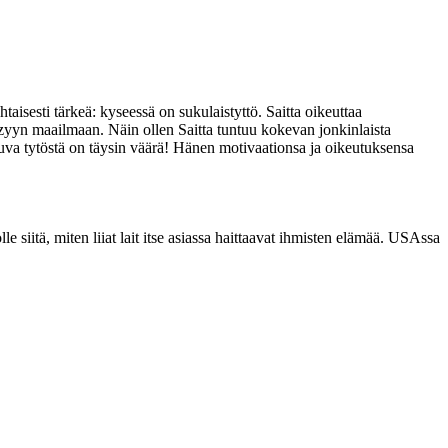
sesti tärkeä: kyseessä on sukulaistyttö. Saitta oikeuttaa
azyyn maailmaan. Näin ollen Saitta tuntuu kokevan jonkinlaista
n kuva tytöstä on täysin väärä! Hänen motivaationsa ja oikeutuksensa
 siitä, miten liiat lait itse asiassa haittaavat ihmisten elämää. USAssa