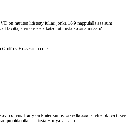
VD on muuten litistetty fullari jonka 16:9-nappulalla saa suht
Hävittäjiä en ole vielä katsonut, tiedätkö siitä mitään?
kaa Godfrey Ho-sekoilua ole.
in ottein. Harry on kuitenkin ns. oikealla asialla, eli elokuva tukee
 manipuloida oikeuslaitosta Harrya vastaan.