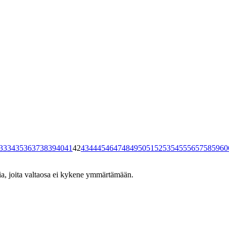
33
34
35
36
37
38
39
40
41
42
43
44
45
46
47
48
49
50
51
52
53
54
55
56
57
58
59
60
kuvia, joita valtaosa ei kykene ymmärtämään.