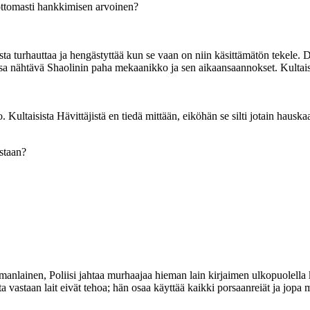
ottomasti hankkimisen arvoinen?
a turhauttaa ja hengästyttää kun se vaan on niin käsittämätön tekele. D
a nähtävä Shaolinin paha mekaanikko ja sen aikaansaannokset. Kultaisia 
jo. Kultaisista Hävittäjistä en tiedä mittään, eiköhän se silti jotain haus
astaan?
ainen, Poliisi jahtaa murhaajaa hieman lain kirjaimen ulkopuolella kov
ta vastaan lait eivät tehoa; hän osaa käyttää kaikki porsaanreiät ja jopa