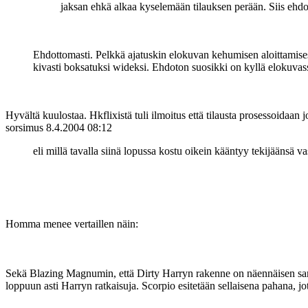
jaksan ehkä alkaa kyselemään tilauksen perään. Siis ehd
Ehdottomasti. Pelkkä ajatuskin elokuvan kehumisen aloittamisest
kivasti boksatuksi wideksi. Ehdoton suosikki on kyllä elokuvass
Hyvältä kuulostaa. Hkflixistä tuli ilmoitus että tilausta prosessoidaan 
sorsimus
8.4.2004 08:12
eli millä tavalla siinä lopussa kostu oikein kääntyy tekijäänsä v
Homma menee vertaillen näin:
Sekä Blazing Magnumin, että Dirty Harryn rakenne on näennäisen samanl
loppuun asti Harryn ratkaisuja. Scorpio esitetään sellaisena pahana, jo