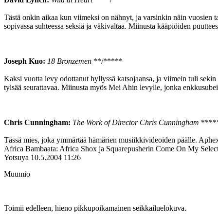
Tästä onkin aikaa kun viimeksi on nähnyt, ja varsinkin näin vuosien
sopivassa suhteessa seksiä ja väkivaltaa. Miinusta kääpiöiden puuttees
Joseph Kuo:
18 Bronzemen
**/*****
Kaksi vuotta levy odottanut hyllyssä katsojaansa, ja viimein tuli seki
tylsää seurattavaa. Miinusta myös Mei Ahin levylle, jonka enkkusubeista
Chris Cunningham:
The Work of Director Chris Cunningham
****
Tässä mies, joka ymmärtää hämärien musiikkivideoiden päälle. Aphex T
Africa Bambaata: Africa Shox ja Squarepusherin Come On My Select
Yotsuya
10.5.2004 11:26
Muumio
Toimii edelleen, hieno pikkupoikamainen seikkailuelokuva.