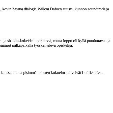
n, kovin hassua dialogia Willem Dafoen suusta, kunnon soundtrack ja
den ja shaolin-kokeiden merkeissä, mutta loppu oli kyllä puuduttavaa ja
oiminut nälkäpalkalla työskentelevä opiskelija.
kanssa, mutta pisimmän korren kokoelmalla veivät Leftfield feat.