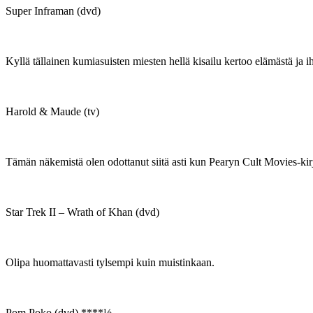
Super Inframan (dvd)
Kyllä tällainen kumiasuisten miesten hellä kisailu kertoo elämästä j
Harold & Maude (tv)
Tämän näkemistä olen odottanut siitä asti kun Pearyn Cult Movies-kirja
Star Trek II – Wrath of Khan (dvd)
Olipa huomattavasti tylsempi kuin muistinkaan.
Pom Poko (dvd) ****½