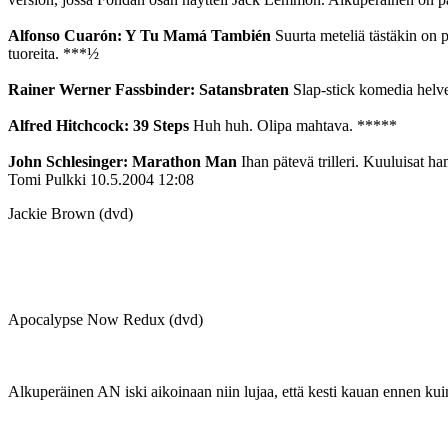
Alfonso Cuarón: Y Tu Mamá También
Suurta meteliä tästäkin on p
tuoreita. ***½
Rainer Werner Fassbinder: Satansbraten
Slap-stick komedia helve
Alfred Hitchcock: 39 Steps
Huh huh. Olipa mahtava. *****
John Schlesinger: Marathon Man
Ihan pätevä trilleri. Kuuluisat h
Tomi Pulkki
10.5.2004 12:08
Jackie Brown (dvd)
Apocalypse Now Redux (dvd)
Alkuperäinen AN iski aikoinaan niin lujaa, että kesti kauan ennen kuin