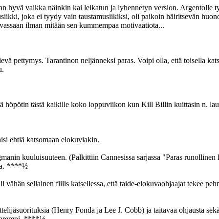
han hyvä vaikka näinkin kai leikatun ja lyhennetyn version. Argentolle ty
usiikki, joka ei tyydy vain taustamusiikiksi, oli paikoin häiritsevän huo
kuvassaan ilman mitään sen kummempaa motivaatiota...
vä pettymys. Tarantinon neljänneksi paras. Voipi olla, että toisella kats
u.
tä höpötin tästä kaikille koko loppuviikon kun Kill Billin kuittasin n. lau
taisi ehtiä katsomaan elokuviakin.
manin kuuluisuuteen. (Palkittiin Cannesissa sarjassa "Paras runollinen
ta. ****½
i vähän sellainen fiilis katsellessa, että taide-elokuvaohjaajat tekee p
elijäsuorituksia (Henry Fonda ja Lee J. Cobb) ja taitavaa ohjausta sek
parempi. ****½