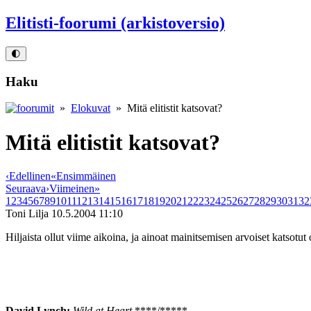
Elitisti-foorumi (arkistoversio)
🌓
Haku
»
Elokuvat
» Mitä elitistit katsovat?
Mitä elitistit katsovat?
‹
Edellinen
«
Ensimmäinen
Seuraava
›
Viimeinen
»
1
2
3
4
5
6
7
8
9
10
11
12
13
14
15
16
17
18
19
20
21
22
23
24
25
26
27
28
29
30
31
32
Toni Lilja
10.5.2004 11:10
Hiljaista ollut viime aikoina, ja ainoat mainitsemisen arvoiset katsotut 
David Lynch:
Wild at Heart
****/*****