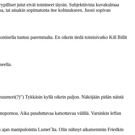
ypilliset jutut eivät toimineet täysin. Subjektiivista kuvakulmaa
noa, tai ainakin sopimatonta itse kohtaukseen. Juoni sopivan
omisella tuntuu paremmalta. En oikein tiedä toimisivatko Kill Billit
seella.
 huumori(?)") Tykkäsin kyllä oikein paljon. Näköjään pidän näistä
ehmopornoa. Aika puuduttavaa katsottavaa välillä. Varsinkin leffan
ä ajan manipulointia Lumet´lta. Olin nähnyt aikaisemmin Friedkin