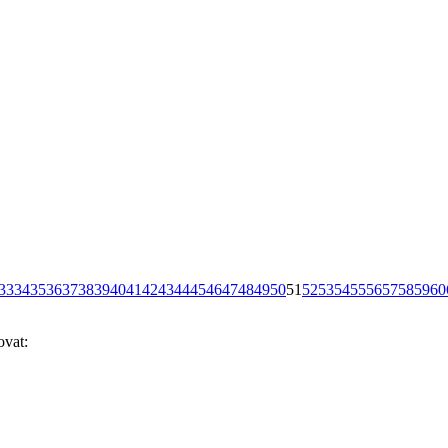
33
34
35
36
37
38
39
40
41
42
43
44
45
46
47
48
49
50
51
52
53
54
55
56
57
58
59
60
ovat: