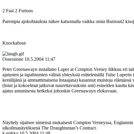
2 Fast 2 Furious
Parempia ajokohtauksia näkee katsomalla vaikka omia Burnout2 kisoj
Knockabout
Ossessione
10.5.2004 11:47
Peter Greenawayn installatio Luper at Compton Verney liikkuu eri taitee
ajatusten ja tapahtumien välisiä yhteyksiä esittelemällä Tulse Luperi
keräilijänä ja ammattimaisena listaajana) kasannut muistoja elämänsä 
(listat ja kokoelmat jatkuvat naurettavuuksiin asti) esineiden kautta 
ajatus astumisesta hetkeksi johonkin Greenawayn elokuvaan.
Näyttely sijaitsee nimensä mukaisesti Compton Verneyssa, Englannin m
ulkoilmanäytöksenä The Draughtsman’s Contract.
k-mikko
10.5.2004 11:48