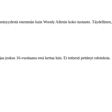
a ihmisyydestä enemmän kuin Woody Allenin koko tuotanto. Täydellinen,
a joskus 16-vuotiaana ensi kertaa luin. Ei totisesti pettänyt odotuksia.