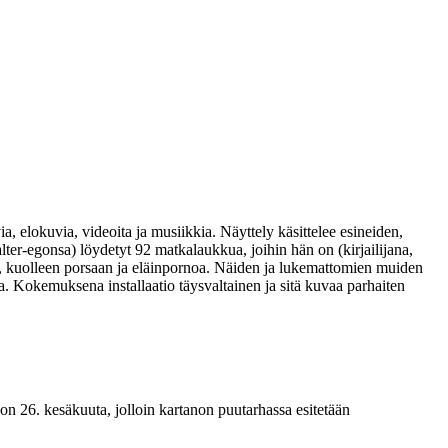
a, elokuvia, videoita ja musiikkia. Näyttely käsittelee esineiden,
ter-egonsa) löydetyt 92 matkalaukkua, joihin hän on (kirjailijana,
on, kuolleen porsaan ja eläinpornoa. Näiden ja lukemattomien muiden
a. Kokemuksena installaatio täysvaltainen ja sitä kuvaa parhaiten
n 26. kesäkuuta, jolloin kartanon puutarhassa esitetään