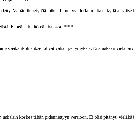
idetty. Vähän ihmetyttää miksi. Ihan hyvä leffa, mutta ei kyllä ansaitse 
tistä. Kipeä ja hillitömän hauska. ****
ammaslääkärikohtaukset olivat vähän pettymyksiä. Ei ainakaan vielä tar
 uskalsin koskea tähän pidennettyyn versioon. Ei olisi pitänyt, vieläkä