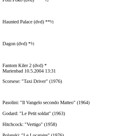
Haunted Palace (dvd) **½
Dagon (dvd) *½
Fantom Kiler 2 (dvd) *
Marienbad
10.5.2004 13:31
Scorsese: "Taxi Driver" (1976)
Pasolini: "Il Vangelo secondo Matteo" (1964)
Godard: "Le Petit soldat" (1963)
Hitchcock: "Vertigo" (1958)
Polanski: "Le Locataire" (1976)