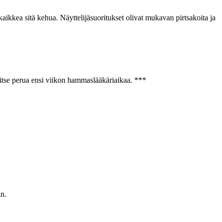
kaikkea sitä kehua. Näyttelijäsuoritukset olivat mukavan pirtsakoita ja
vitse perua ensi viikon hammaslääkäriaikaa. ***
än.