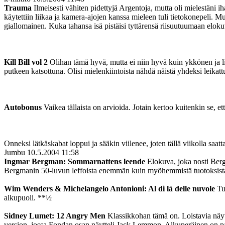
Trauma
Ilmeisesti vähiten pidettyjä Argentoja, mutta oli mielestäni i
käytettiin liikaa ja kamera-ajojen kanssa mieleen tuli tietokonepeli. M
giallomainen. Kuka tahansa isä pistäisi tyttärensä riisuutuumaan elo
Kill Bill vol 2
Olihan tämä hyvä, mutta ei niin hyvä kuin ykkönen ja lie
putkeen katsottuna. Olisi mielenkiintoista nähdä näistä yhdeksi leikatt
Autobonus
Vaikea tällaista on arvioida. Jotain kertoo kuitenkin se, et
Onneksi lätkäskabat loppui ja sääkin viilenee, joten tällä viikolla saat
Jumbu
10.5.2004 11:58
Ingmar Bergman: Sommarnattens leende
Elokuva, joka nosti Berg
Bergmanin 50-luvun leffoista enemmän kuin myöhemmistä tuotoksis
Wim Wenders & Michelangelo Antonioni: Al di là delle nuvole
Tul
alkupuoli. **½
Sidney Lumet: 12 Angry Men
Klassikkohan tämä on. Loistavia näytt
version, jossa Fondan osan näytteli Jack Lemmon. Alkuperäinen on 