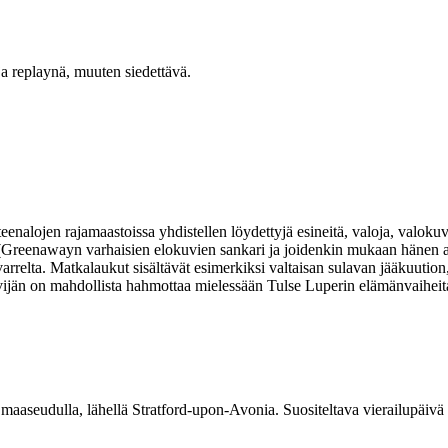
a replaynä, muuten siedettävä.
nalojen rajamaastoissa yhdistellen löydettyjä esineitä, valoja, valokuvi
n (Greenawayn varhaisien elokuvien sankari ja joidenkin mukaan hänen al
varrelta. Matkalaukut sisältävät esimerkiksi valtaisan sulavan jääkuuti
kävijän on mahdollista hahmottaa mielessään Tulse Luperin elämänvaiheit
aaseudulla, lähellä Stratford-upon-Avonia. Suositeltava vierailupäivä o