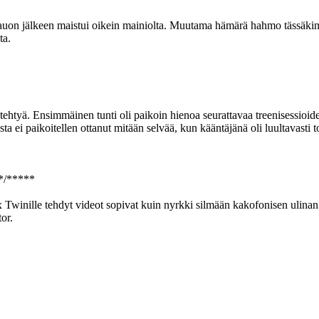
 tauon jälkeen maistui oikein mainiolta. Muutama hämärä hahmo tässäki
ta.
n tehtyä. Ensimmäinen tunti oli paikoin hienoa seurattavaa treenisessioi
 ei paikoitellen ottanut mitään selvää, kun kääntäjänä oli luultavasti t
*/*****
winille tehdyt videot sopivat kuin nyrkki silmään kakofonisen ulinan 
or.