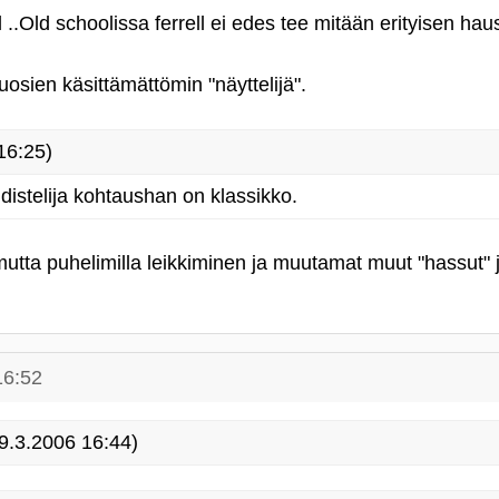
 ..Old schoolissa ferrell ei edes tee mitään erityisen hau
osien käsittämättömin "näyttelijä".
16:25)
hdistelija kohtaushan on klassikko.
mutta puhelimilla leikkiminen ja muutamat muut "hassut" ju
16:52
9.3.2006 16:44)