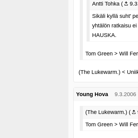
Antti Tohka (
9.3
Sikäli kyllä suht'
yhtälön ratkaisu e
HAUSKA.
Tom Green > Will Ferr
(The Lukewarm.) < Unii
Young Hova
9.3.2006
(The Lukewarm.) (
Tom Green > Will Ferr