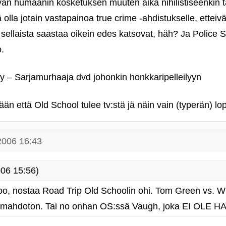
avan humaanin kosketuksen muuten aika nihilistiseenkin t
olla jotain vastapainoa true crime ‑ahdistukselle, etteiv
 sellaista saastaa oikein edes katsovat, häh? Ja Police St
.
 – Sarjamurhaaja dvd johonkin honkkaripelleilyyn
ään että Old School tulee tv:stä jä näin vain (typerän) 
2006 16:43
06 15:56)
rvoo, nostaa Road Trip Old Schoolin ohi. Tom Green vs. Wi
olla mahdoton. Tai no onhan OS:ssä Vaugh, joka EI OLE 