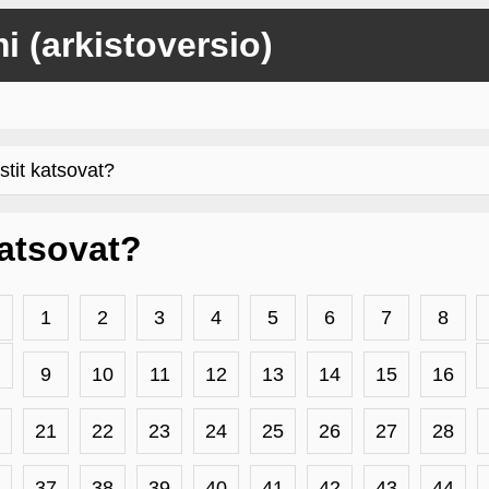
mi (arkistoversio)
stit katsovat?
 katsovat?
1
2
3
4
5
6
7
8
9
10
11
12
13
14
15
16
21
22
23
24
25
26
27
28
37
38
39
40
41
42
43
44