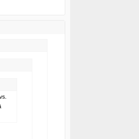
vs.
ä