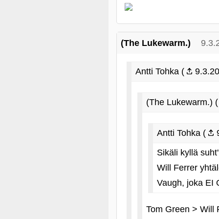
(The Lukewarm.)
9.3.
Antti Tohka (
9.3.20
(The Lukewarm.) (
Antti Tohka (
9
Sikäli kyllä su
Will Ferrer yhtä
Vaugh, joka E
Tom Green > Will Fe