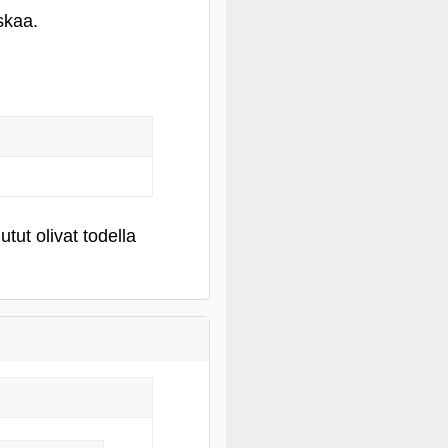
skaa.
tut olivat todella