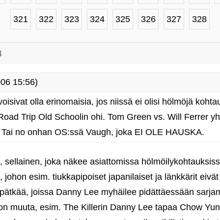
321
322
323
324
325
326
327
328
4
06 15:56)
sivat olla erinomaisia, jos niissä ei olisi hölmöjä kohtau
Road Trip Old Schoolin ohi. Tom Green vs. Will Ferrer yht
n. Tai no onhan OS:ssä Vaugh, joka EI OLE HAUSKA.
, sellainen, joka näkee asiattomissa hölmöilykohtauksiss
johon esim. tiukkapipoiset japanilaiset ja länkkärit eivät
pätkää, joissa Danny Lee myhäilee pidättäessään sarjamu
jon muuta, esim. The Killerin Danny Lee tapaa Chow Yun