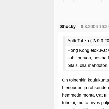
Shocky
9.3.2006 16:2
Antti Tohka (
9.3.20
Hong Kong elokuvat voi
suht' pervoo, nostaa 
pitäisi olla mahdoto
On toinenkin koulukunta
hienouden ja rohkeuden, 
hemmetin monta Cat III 
toheloi, mutta myös pal