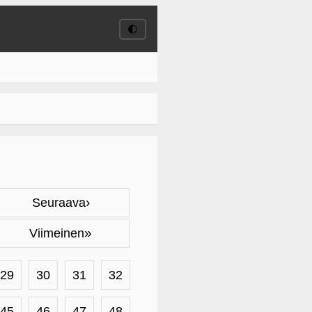
🌓
›
Seuraava
»
Viimeinen
29
30
31
32
45
46
47
48