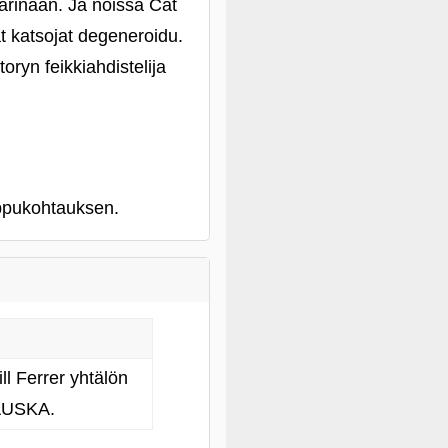
arinaan. Ja noissa Cat
ät katsojat degeneroidu.
oryn feikkiahdistelija
loppukohtauksen.
ll Ferrer yhtälön
HAUSKA.