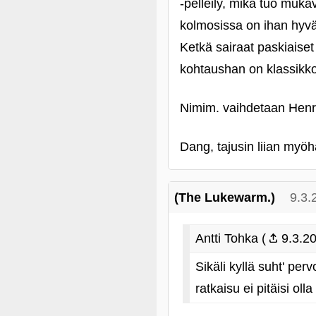
‑pelleily, mikä tuo muk
kolmosissa on ihan hyvä 
Ketkä sairaat paskiaiset
kohtaushan on klassikko
Nimim. vaihdetaan Henry
Dang, tajusin liian myöh
(The Lukewarm.)
9.3.
Antti Tohka (
9.3.20
Sikäli kyllä suht' pe
ratkaisu ei pitäisi 