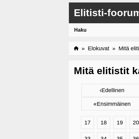
Elitisti-fooru
Haku
»
Elokuvat
» Mitä eliti
Mitä elitistit
‹
Edellinen
«
Ensimmäinen
17
18
19
20
33
34
35
36