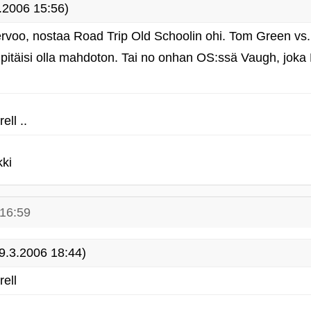
.2006 15:56)
 pervoo, nostaa Road Trip Old Schoolin ohi. Tom Green vs.
i pitäisi olla mahdoton. Tai no onhan OS:ssä Vaugh, joka
ell ..
kki
 16:59
9.3.2006 18:44)
ell