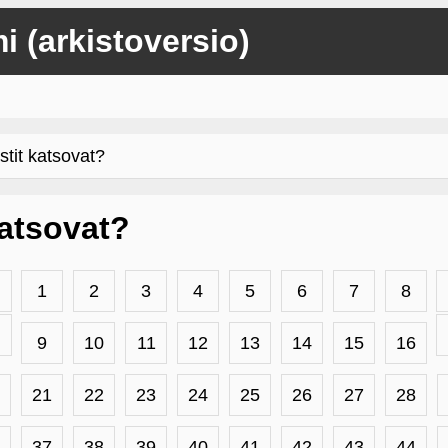
mi (arkistoversio)
stit katsovat?
 katsovat?
1
2
3
4
5
6
7
8
9
10
11
12
13
14
15
16
21
22
23
24
25
26
27
28
37
38
39
40
41
42
43
44