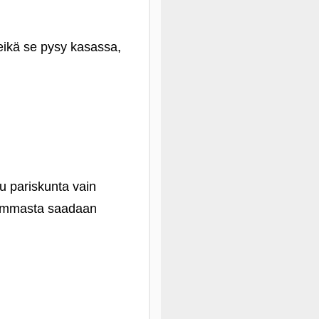
 eikä se pysy kasassa,
u pariskunta vain
i hommasta saadaan