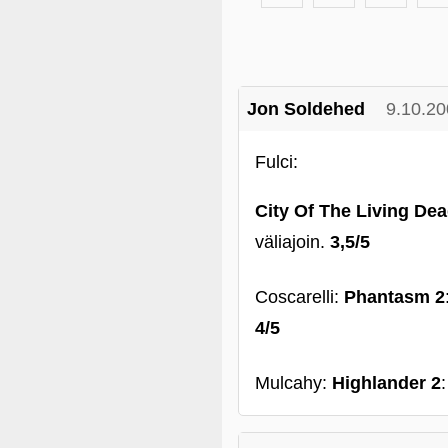
Jon Soldehed
9.10.20
Fulci:
City Of The Living De
väliajoin.
3,5/5
Coscarelli:
Phantasm 2
4/5
Mulcahy:
Highlander 2