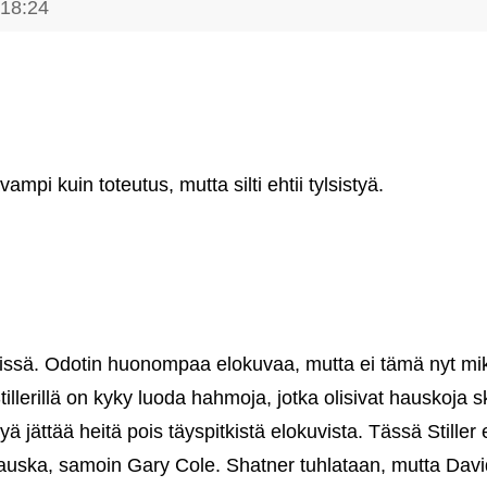
 18:24
ampi kuin toteutus, mutta silti ehtii tylsistyä.
elissä. Odotin huonompaa elokuvaa, mutta ei tämä nyt mi
llerillä on kyky luoda hahmoja, jotka olisivat hauskoja sk
ä jättää heitä pois täyspitkistä elokuvista. Tässä Stiller
hauska, samoin Gary Cole. Shatner tuhlataan, mutta Dav