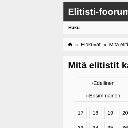
Elitisti-fooru
Haku
»
Elokuvat
» Mitä eliti
Mitä elitistit
‹
Edellinen
«
Ensimmäinen
17
18
19
20
33
34
35
36