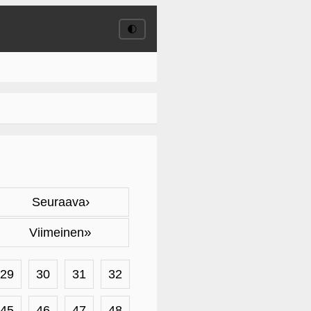
🌓
›
Seuraava
»
Viimeinen
29
30
31
32
45
46
47
48