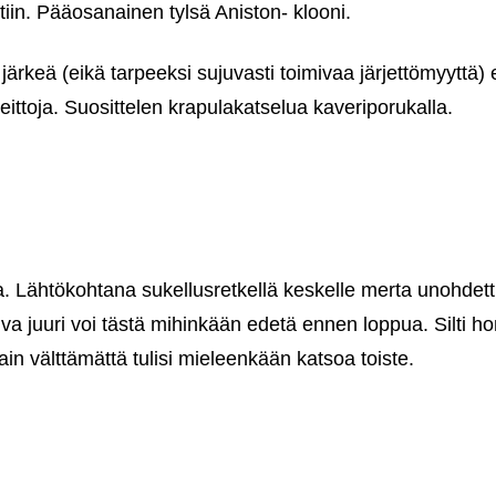
otiin. Pääosanainen tylsä Aniston- klooni.
ärkeä (eikä tarpeeksi sujuvasti toimivaa järjettömyyttä)
ä heittoja. Suosittelen krapulakatselua kaveriporukalla.
. Lähtökohtana sukellusretkellä keskelle merta unohdett
okuva juuri voi tästä mihinkään edetä ennen loppua. Silt
 vain välttämättä tulisi mieleenkään katsoa toiste.