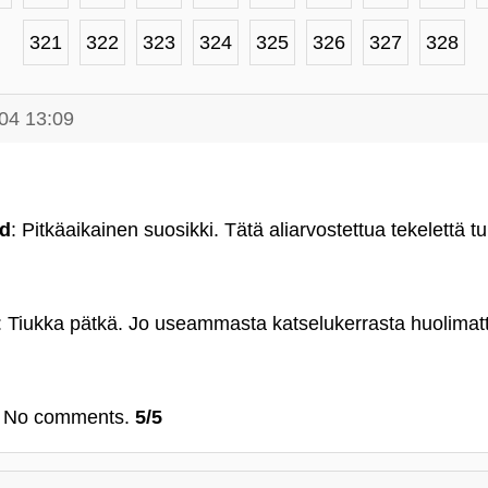
321
322
323
324
325
326
327
328
04 13:09
ad
: Pitkäaikainen suosikki. Tätä aliarvostettua tekelettä tu
: Tiukka pätkä. Jo useammasta katselukerrasta huolimatt
: No comments.
5/5