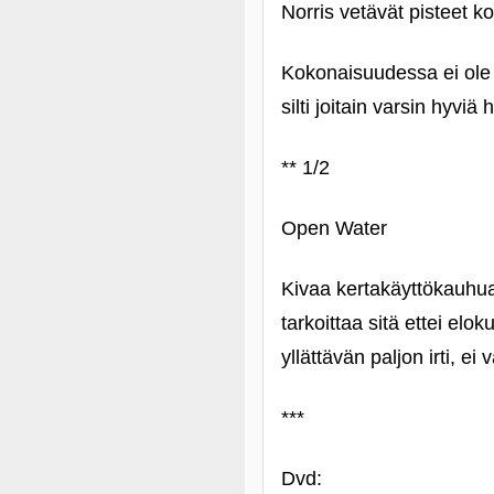
Norris vetävät pisteet k
Kokonaisuudessa ei ole j
silti joitain varsin hyvi
** 1/2
Open Water
Kivaa kertakäyttökauhua
tarkoittaa sitä ettei el
yllättävän paljon irti, ei
***
Dvd: