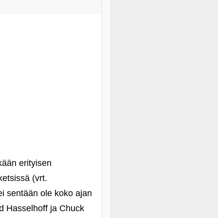
kään erityisen
etsissä (vrt.
 ei sentään ole koko ajan
id Hasselhoff ja Chuck