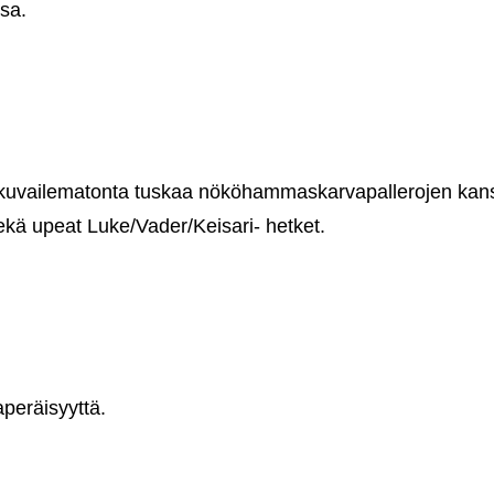
sa.
n kuvailematonta tuskaa nököhammaskarvapallerojen kan
ekä upeat Luke/Vader/Keisari- hetket.
peräisyyttä.