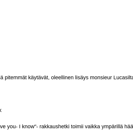
 pitemmät käytävät, oleellinen lisäys monsieur Lucasilt
k
love you- I know"- rakkaushetki toimii vaikka ympärillä hää