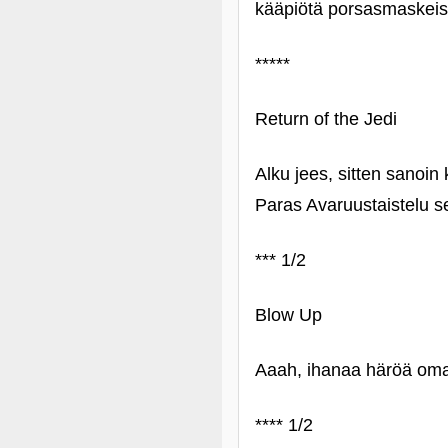
kääpiötä porsasmaskeis
*****
Return of the Jedi
Alku jees, sitten sanoi
Paras Avaruustaistelu s
*** 1/2
Blow Up
Aaah, ihanaa häröä oma
**** 1/2