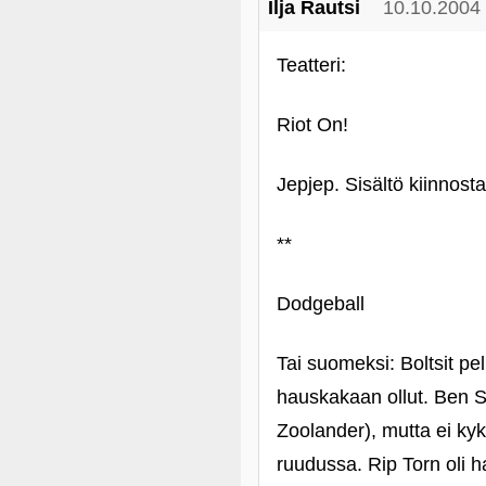
Ilja Rautsi
10.10.2004
Teatteri:
Riot On!
Jepjep. Sisältö kiinnostav
**
Dodgeball
Tai suomeksi: Boltsit p
hauskakaan ollut. Ben Sti
Zoolander), mutta ei kyky
ruudussa. Rip Torn oli 