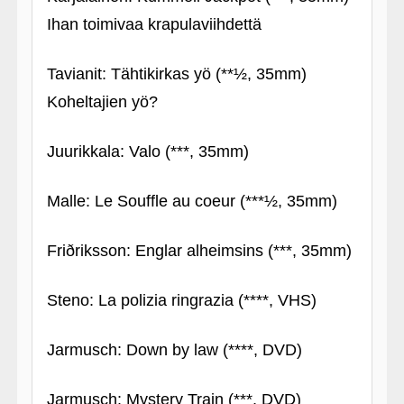
Ihan toimivaa krapulaviihdettä
Tavianit: Tähtikirkas yö (**½, 35mm)
Koheltajien yö?
Juurikkala: Valo (***, 35mm)
Malle: Le Souffle au coeur (***½, 35mm)
Friðriksson: Englar alheimsins (***, 35mm)
Steno: La polizia ringrazia (****, VHS)
Jarmusch: Down by law (****, DVD)
Jarmusch: Mystery Train (***, DVD)