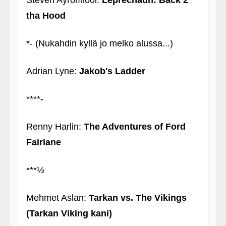
Steven Ayromlooi:
Leprechaun: Back 2
tha Hood
*- (Nukahdin kyllä jo melko alussa...)
Adrian Lyne:
Jakob's Ladder
****-
Renny Harlin:
The Adventures of Ford
Fairlane
***½
Mehmet Aslan:
Tarkan vs. The Vikings
(Tarkan Viking kani)