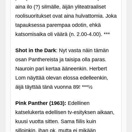
aina ilo (?) silmälle, äijän yliteatraaliset
roolisuoritukset ovat aina hulvattomia. Joka
tapauksessa parempaa odotin, ehkä
katsomisaika oli väärä (n. 2.00-4.00). ***
Shot in the Dark
: Nyt vasta näin tämän
osan Panthereista ja taisipa olla paras.
Nauroin pari kertaa ääneenkin. Herbert
Lom näyttää olevan elossa edelleenkin,
äijä täyttää tänä vuonna 89! ***½
Pink Panther (1963):
Edellinen
katselukerta edellisen tv-esityksen aikaan,
kuusi vuotta sitten. Sama fiilis kuin
silloinkin, ihan ok, mutta ei mikään