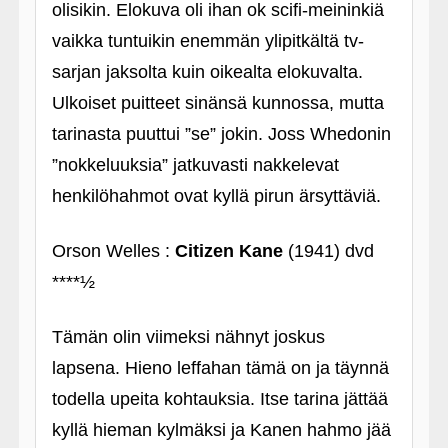
olisikin. Elokuva oli ihan ok scifi-meininkiä
vaikka tuntuikin enemmän ylipitkältä tv-
sarjan jaksolta kuin oikealta elokuvalta.
Ulkoiset puitteet sinänsä kunnossa, mutta
tarinasta puuttui ”se” jokin. Joss Whedonin
”nokkeluuksia” jatkuvasti nakkelevat
henkilöhahmot ovat kyllä pirun ärsyttäviä.
Orson Welles :
Citizen Kane
(1941) dvd
****½
Tämän olin viimeksi nähnyt joskus
lapsena. Hieno leffahan tämä on ja täynnä
todella upeita kohtauksia. Itse tarina jättää
kyllä hieman kylmäksi ja Kanen hahmo jää