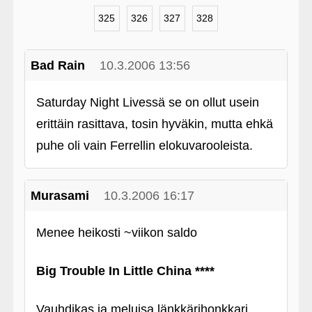
325
326
327
328
Bad Rain
10.3.2006 13:56
Saturday Night Livessä se on ollut usein
erittäin rasittava, tosin hyväkin, mutta ehkä
puhe oli vain Ferrellin elokuvarooleista.
Murasami
10.3.2006 16:17
Menee heikosti ~viikon saldo
Big Trouble In Little China ****
Vauhdikas ja meluisa länkkärihonkkari.