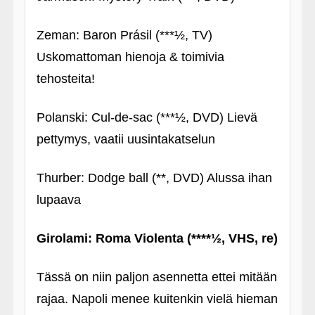
Zeman: Baron Prásil (***½, TV)
Uskomattoman hienoja & toimivia
tehosteita!
Polanski: Cul-de-sac (***½, DVD) Lievä
pettymys, vaatii uusintakatselun
Thurber: Dodge ball (**, DVD) Alussa ihan
lupaava
Girolami: Roma Violenta (****½, VHS, re)
Tässä on niin paljon asennetta ettei mitään
rajaa. Napoli menee kuitenkin vielä hieman