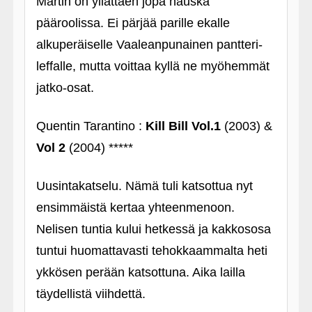
Martin on yllättäen jopa hauska
pääroolissa. Ei pärjää parille ekalle
alkuperäiselle Vaaleanpunainen pantteri-
leffalle, mutta voittaa kyllä ne myöhemmät
jatko-osat.
Quentin Tarantino :
Kill Bill Vol.1
(2003) &
Vol 2
(2004) *****
Uusintakatselu. Nämä tuli katsottua nyt
ensimmäistä kertaa yhteenmenoon.
Nelisen tuntia kului hetkessä ja kakkososa
tuntui huomattavasti tehokkaammalta heti
ykkösen perään katsottuna. Aika lailla
täydellistä viihdettä.