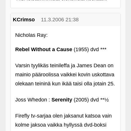
KCrimso
11.3.2006 21:38
Nicholas Ray:
Rebel Without a Cause
(1955) dvd ***
Varsin tyylikäs teinileffa ja James Dean on
mainio pääroolissa vaikkei kovin uskottava
olekaan teininä kun ikää taisi olla jotain 25.
Joss Whedon :
Serenity
(2005) dvd **½
Firefly tv-sarjaa olen jaksanut katsoa vain
kolme jaksoa vaikka hyllyssä dvd-boksi