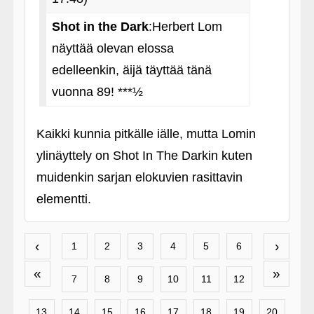
Shot in the Dark
:Herbert Lom
näyttää olevan elossa
edelleenkin, äijä täyttää tänä
vuonna 89! ***½
Kaikki kunnia pitkälle iälle, mutta Lomin
ylinäyttely on Shot In The Darkin kuten
muidenkin sarjan elokuvien rasittavin
elementti.
‹
›
1
2
3
4
5
6
«
»
7
8
9
10
11
12
13
14
15
16
17
18
19
20