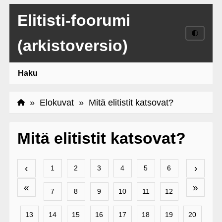
Elitisti-foorumi
🌓
(arkistoversio)
Haku
»
Elokuvat
» Mitä elitistit katsovat?
Mitä elitistit katsovat?
‹
›
1
2
3
4
5
6
«
»
7
8
9
10
11
12
13
14
15
16
17
18
19
20