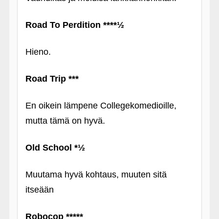
Road To Perdition ****½
Hieno.
Road Trip ***
En oikein lämpene Collegekomedioille,
mutta tämä on hyvä.
Old School *½
Muutama hyvä kohtaus, muuten sitä
itseään
Robocop *****