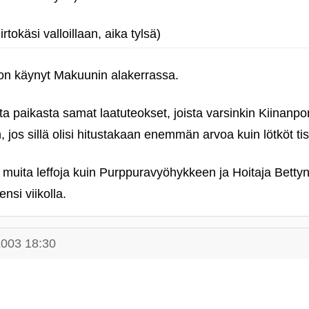
okäsi valloillaan, aika tylsä)
on käynyt Makuunin alakerrassa.
a paikasta samat laatuteokset, joista varsinkin Kiinanp
, jos sillä olisi hitustakaan enemmän arvoa kuin lötköt tis
 muita leffoja kuin Purppuravyöhykkeen ja Hoitaja Bettyn,
nsi viikolla.
2003 18:30