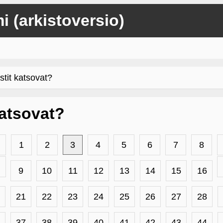
mi (arkistoversio)
stit katsovat?
 katsovat?
1
2
3
4
5
6
7
8
9
10
11
12
13
14
15
16
21
22
23
24
25
26
27
28
37
38
39
40
41
42
43
44