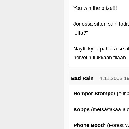
You win the prize!!!
Jonossa sitten sain todis
leffa?"
Näytti kyllä pahalta se a
helvetin tiukkaan tilaan
Bad Rain
4.11.2003 1
Romper Stomper
(olih
Kopps
(metsä/takaa-aj
Phone Booth
(Forest W