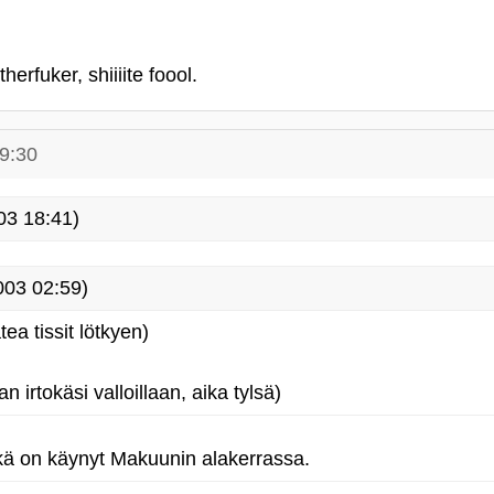
rfuker, shiiiite foool.
9:30
03 18:41)
2003 02:59)
ea tissit lötkyen)
irtokäsi valloillaan, aika tylsä)
kä on käynyt Makuunin alakerrassa.