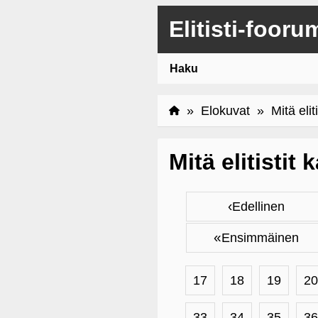
Elitisti-fooru
Haku
»
Elokuvat
» Mitä eliti
Mitä elitistit
‹
Edellinen
«
Ensimmäinen
17
18
19
20
33
34
35
36