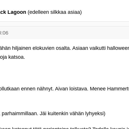
ack Lagoon
(edelleen silkkaa asiaa)
0:06
ähän hiljainen elokuvien osalta. Asiaan vaikutti hallowee
oja katsoa.
ollutkaan ennen nähnyt. Aivan loistava. Menee Hammer
parhaimmillaan. Jäi kuitenkin vähän lyhyeksi)