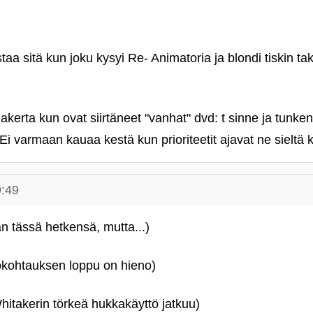
taa sitä kun joku kysyi Re- Animatoria ja blondi tiskin ta
lakerta kun ovat siirtäneet "vanhat" dvd: t sinne ja tunken
. Ei varmaan kauaa kestä kun prioriteetit ajavat ne sieltä
9:49
an tässä hetkensä, mutta...)
okohtauksen loppu on hieno)
hitakerin törkeä hukkakäyttö jatkuu)