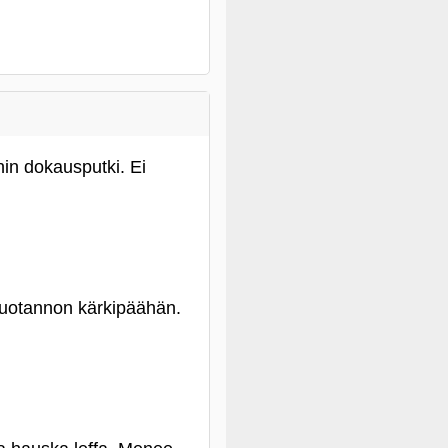
nin dokausputki. Ei
tuotannon kärkipäähän.