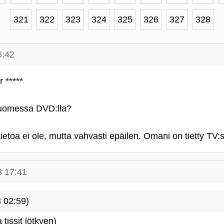
321
322
323
324
325
326
327
328
6:42
 *****
Suomessa DVD:lla?
etoa ei ole, mutta vahvasti epäilen. Omani on tietty TV:
3 17:41
3 02:59)
tissit lötkyen)