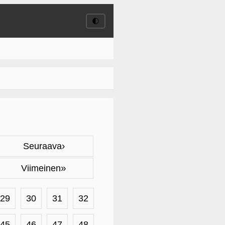
🌓
›
Seuraava
»
Viimeinen
29
30
31
32
45
46
47
48