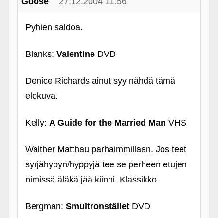
Goose
27.12.2004 11:56
Pyhien saldoa.
Blanks:
Valentine
DVD
Denice Richards ainut syy nähdä tämä
elokuva.
Kelly:
A Guide for the Married Man
VHS
Walther Matthau parhaimmillaan. Jos teet
syrjähypyn/hyppyjä tee se perheen etujen
nimissä äläkä jää kiinni. Klassikko.
Bergman:
Smultronstället
DVD