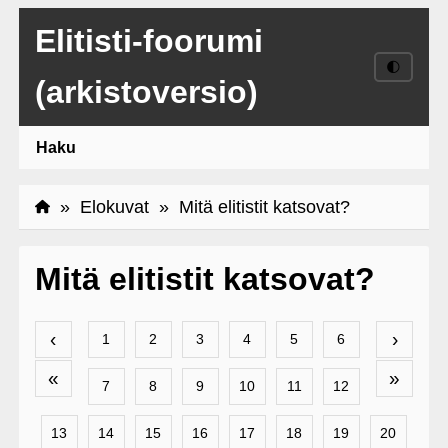
Elitisti-foorumi
🌓
(arkistoversio)
Haku
»
Elokuvat
» Mitä elitistit katsovat?
Mitä elitistit katsovat?
‹
›
1
2
3
4
5
6
«
»
7
8
9
10
11
12
13
14
15
16
17
18
19
20