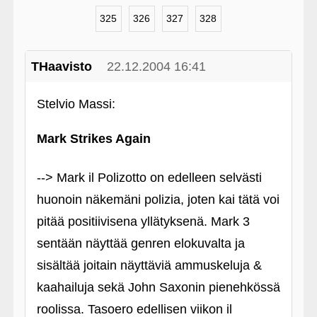
325
326
327
328
THaavisto
22.12.2004 16:41
Stelvio Massi:
Mark Strikes Again
--> Mark il Polizotto on edelleen selvästi
huonoin näkemäni polizia, joten kai tätä voi
pitää positiivisena yllätyksenä. Mark 3
sentään näyttää genren elokuvalta ja
sisältää joitain näyttäviä ammuskeluja &
kaahailuja sekä John Saxonin pienehkössä
roolissa. Tasoero edellisen viikon il