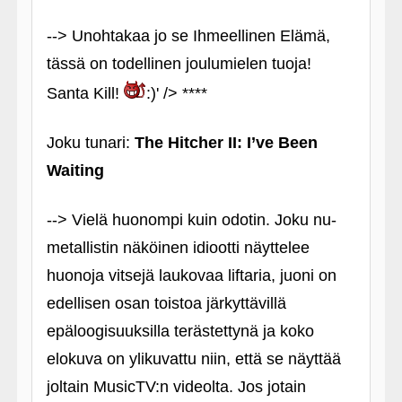
--> Unohtakaa jo se Ihmeellinen Elämä,
tässä on todellinen joulumielen tuoja!
Santa Kill!
:)' /> ****
Joku tunari:
The Hitcher II: I’ve Been
Waiting
--> Vielä huonompi kuin odotin. Joku nu-
metallistin näköinen idiootti näyttelee
huonoja vitsejä laukovaa liftaria, juoni on
edellisen osan toistoa järkyttävillä
epäloogisuuksilla terästettynä ja koko
elokuva on ylikuvattu niin, että se näyttää
joltain MusicTV:n videolta. Jos jotain