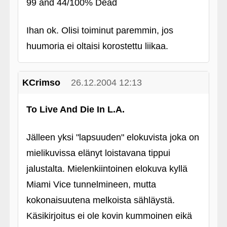
99 and 44/100% Dead
Ihan ok. Olisi toiminut paremmin, jos
huumoria ei oltaisi korostettu liikaa.
KCrimso
26.12.2004 12:13
To Live And Die In L.A.
Jälleen yksi "lapsuuden" elokuvista joka on
mielikuvissa elänyt loistavana tippui
jalustalta. Mielenkiintoinen elokuva kyllä
Miami Vice tunnelmineen, mutta
kokonaisuutena melkoista sähläystä.
Käsikirjoitus ei ole kovin kummoinen eikä