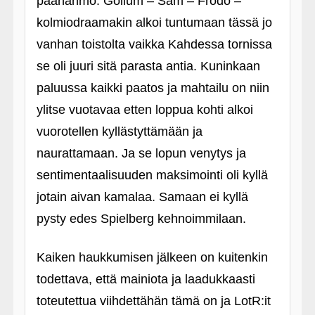
päähahmo. Gollum – Sam – Frodo –
kolmiodraamakin alkoi tuntumaan tässä jo
vanhan toistolta vaikka Kahdessa tornissa
se oli juuri sitä parasta antia. Kuninkaan
paluussa kaikki paatos ja mahtailu on niin
ylitse vuotavaa etten loppua kohti alkoi
vuorotellen kyllästyttämään ja
naurattamaan. Ja se lopun venytys ja
sentimentaalisuuden maksimointi oli kyllä
jotain aivan kamalaa. Samaan ei kyllä
pysty edes Spielberg kehnoimmilaan.
Kaiken haukkumisen jälkeen on kuitenkin
todettava, että mainiota ja laadukkaasti
toteutettua viihdettähän tämä on ja LotR:it