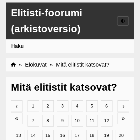
Elitisti-foorumi
🌓
(arkistoversio)
Haku
»
Elokuvat
» Mitä elitistit katsovat?
Mitä elitistit katsovat?
‹
›
1
2
3
4
5
6
«
»
7
8
9
10
11
12
13
14
15
16
17
18
19
20