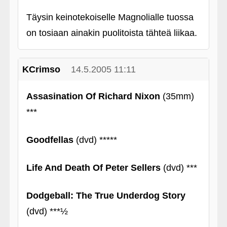
Täysin keinotekoiselle Magnolialle tuossa
on tosiaan ainakin puolitoista tähteä liikaa.
KCrimso
14.5.2005 11:11
Assasination Of Richard Nixon
(35mm)
***
Goodfellas
(dvd) *****
Life And Death Of Peter Sellers
(dvd) ***
Dodgeball: The True Underdog Story
(dvd) ***½