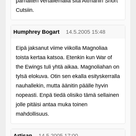
parhaiten vertailemalla sitä Altmanin Short
Cutsiin.
Humphrey Bogart
14.5.2005 15:48
Eipä jaksanut viime viikolla Magnoliaa
toista kertaa katsoa. Etenkin kun War of
the Ewings tuli yhtä aikaa. Magnoliahan on
tylsä elokuva. Otin sen ekalla esityskerralla
nauhallekin, mutta äänitin päälle hyvin
nopeasti. Enpä tiedä olisiko tämä sellainen
jolle pitäisi antaa muka toinen
mahdollisuus.
Artisan
14.5.2005 17:00