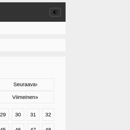
🌓
›
Seuraava
»
Viimeinen
29
30
31
32
45
46
47
48