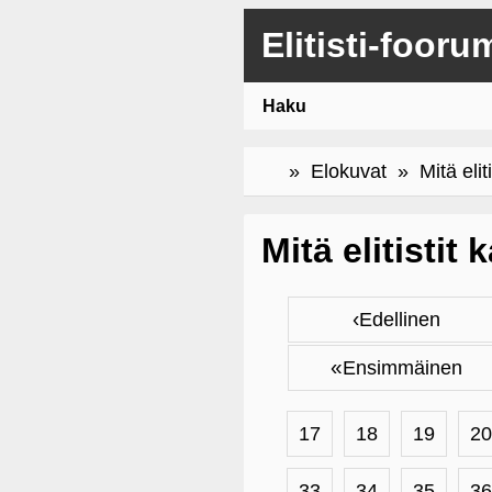
Elitisti-fooru
Haku
»
Elokuvat
» Mitä eliti
Mitä elitistit
‹
Edellinen
«
Ensimmäinen
17
18
19
20
33
34
35
36