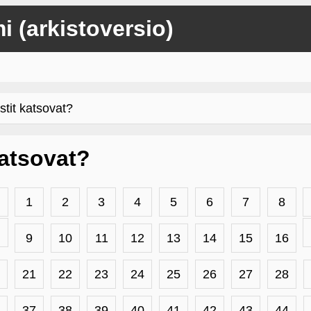
mi (arkistoversio)
stit katsovat?
 katsovat?
1
2
3
4
5
6
7
8
9
10
11
12
13
14
15
16
21
22
23
24
25
26
27
28
37
38
39
40
41
42
43
44