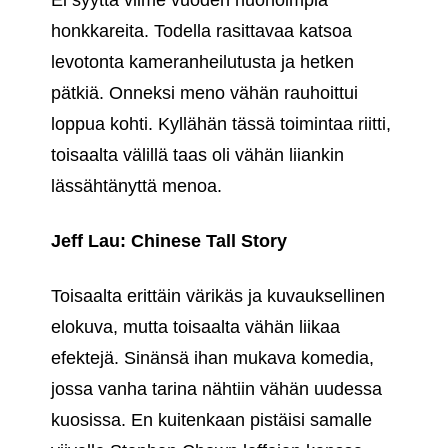
Ei syyttä viime vuoden huonoimpia
honkkareita. Todella rasittavaa katsoa
levotonta kameranheilutusta ja hetken
pätkiä. Onneksi meno vähän rauhoittui
loppua kohti. Kyllähän tässä toimintaa riitti,
toisaalta välillä taas oli vähän liiankin
lässähtänyttä menoa.
Jeff Lau: Chinese Tall Story
Toisaalta erittäin värikäs ja kuvauksellinen
elokuva, mutta toisaalta vähän liikaa
efektejä. Sinänsä ihan mukava komedia,
jossa vanha tarina nähtiin vähän uudessa
kuosissa. En kuitenkaan pistäisi samalle