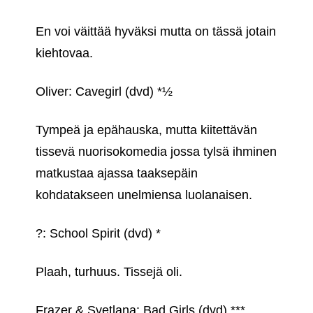
En voi väittää hyväksi mutta on tässä jotain
kiehtovaa.
Oliver: Cavegirl (dvd) *½
Tympeä ja epähauska, mutta kiitettävän
tissevä nuorisokomedia jossa tylsä ihminen
matkustaa ajassa taaksepäin
kohdatakseen unelmiensa luolanaisen.
?: School Spirit (dvd) *
Plaah, turhuus. Tissejä oli.
Frazer & Svetlana: Bad Girls (dvd) ***