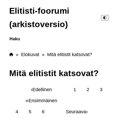
Elitisti-foorumi
🌓
(arkistoversio)
Haku
»
Elokuvat
» Mitä elitistit katsovat?
Mitä elitistit katsovat?
‹
Edellinen
1
2
3
«
Ensimmäinen
›
4
5
6
Seuraava