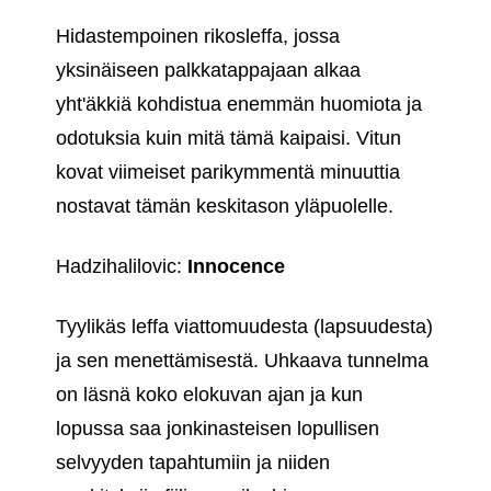
Hidastempoinen rikosleffa, jossa
yksinäiseen palkkatappajaan alkaa
yht'äkkiä kohdistua enemmän huomiota ja
odotuksia kuin mitä tämä kaipaisi. Vitun
kovat viimeiset parikymmentä minuuttia
nostavat tämän keskitason yläpuolelle.
Hadzihalilovic:
Innocence
Tyylikäs leffa viattomuudesta (lapsuudesta)
ja sen menettämisestä. Uhkaava tunnelma
on läsnä koko elokuvan ajan ja kun
lopussa saa jonkinasteisen lopullisen
selvyyden tapahtumiin ja niiden