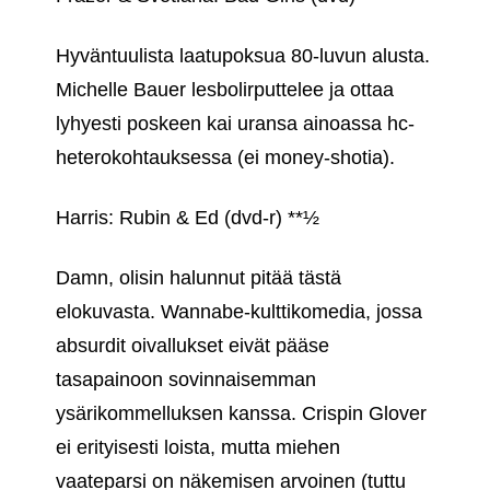
Hyväntuulista laatupoksua 80-luvun alusta.
Michelle Bauer lesbolirputtelee ja ottaa
lyhyesti poskeen kai uransa ainoassa hc-
heterokohtauksessa (ei money-shotia).
Harris: Rubin & Ed (dvd-r) **½
Damn, olisin halunnut pitää tästä
elokuvasta. Wannabe-kulttikomedia, jossa
absurdit oivallukset eivät pääse
tasapainoon sovinnaisemman
ysärikommelluksen kanssa. Crispin Glover
ei erityisesti loista, mutta miehen
vaateparsi on näkemisen arvoinen (tuttu