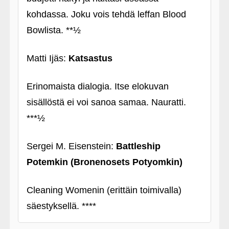
kohdassa. Joku vois tehdä leffan Blood
Bowlista. **½
Matti Ijäs:
Katsastus
Erinomaista dialogia. Itse elokuvan
sisällöstä ei voi sanoa samaa. Nauratti.
***½
Sergei M. Eisenstein:
Battleship
Potemkin (Bronenosets Potyomkin)
Cleaning Womenin (erittäin toimivalla)
säestyksellä. ****