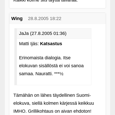
Kaikki kolme siis täyttä tavaraa.
Wing
28.8.2005 18:22
JaJa (27.8.2005 01:36)
Matti Ijäs:
Katsastus
Erinomaista dialogia. Itse
elokuvan sisällöstä ei voi sanoa
samaa. Nauratti. ***½
Tämähän on lähes täydellinen Suomi-
elokuva, siellä kolmen kärjessä keikkuu
IMHO. Grillikohtaus on aivan ehdoton!