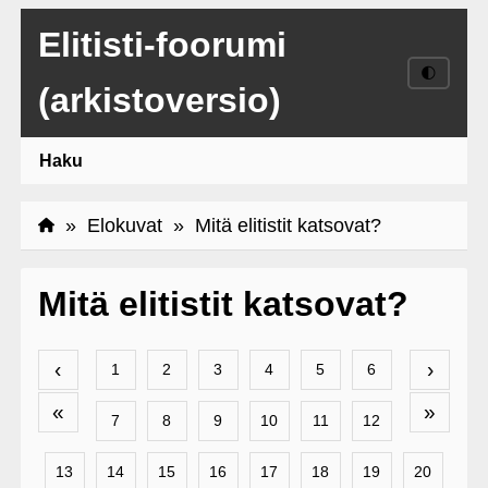
Elitisti-foorumi
🌓
(arkistoversio)
Haku
»
Elokuvat
» Mitä elitistit katsovat?
Mitä elitistit katsovat?
‹
›
1
2
3
4
5
6
«
»
7
8
9
10
11
12
13
14
15
16
17
18
19
20