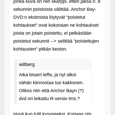
jonka kuva on niin skarppi, etten jaksa n. 8
sekunnin poistoista välittää. Anchor Bay-
DVD:n ekstroista löytyvät "poistetut
kohtaukset" ovat kokonaan ne kohtaukset
joista on jotain poistettu, ei pelkästään
poistetut sekunnit --> selittää "poistettujen
kohtausten" pitkän keston.
willberg
Aika bisarri leffa, ja nyt alkoi
vähän kiinnostaa tuo kakkonen.
Olikos niin että Anchor Bayn (?)
dvd on leikattu R-versio tms.?
Hyvä kun tulit kysyneeksi. Korjaan siis