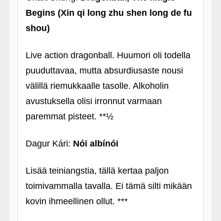
Begins (Xin qi long zhu shen long de fu
shou)
Live action dragonball. Huumori oli todella
puuduttavaa, mutta absurdiusaste nousi
välillä riemukkaalle tasolle. Alkoholin
avustuksella olisi irronnut varmaan
paremmat pisteet. **½
Dagur Kári:
Nói albínói
Lisää teiniangstia, tällä kertaa paljon
toimivammalla tavalla. Ei tämä silti mikään
kovin ihmeellinen ollut. ***