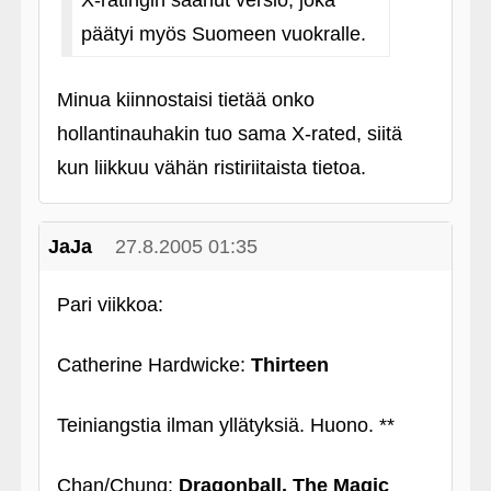
X-ratingin saanut versio, joka
päätyi myös Suomeen vuokralle.
Minua kiinnostaisi tietää onko
hollantinauhakin tuo sama X-rated, siitä
kun liikkuu vähän ristiriitaista tietoa.
JaJa
27.8.2005 01:35
Pari viikkoa:
Catherine Hardwicke:
Thirteen
Teiniangstia ilman yllätyksiä. Huono. **
Chan/Chung:
Dragonball, The Magic