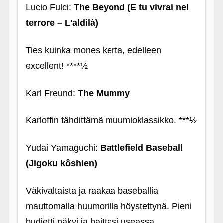
Lucio Fulci:
The Beyond (E tu vivrai nel
terrore – L'aldilà)
Ties kuinka mones kerta, edelleen
excellent! ****½
Karl Freund:
The Mummy
Karloffin tähdittämä muumioklassikko. ***½
Yudai Yamaguchi:
Battlefield Baseball
(Jigoku kôshien)
Väkivaltaista ja raakaa baseballia
mauttomalla huumorilla höystettynä. Pieni
budjetti näkyi ja haittasi useassa