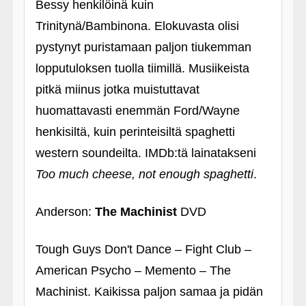
Bessy henkilöinä kuin
Trinitynä/Bambinona. Elokuvasta olisi
pystynyt puristamaan paljon tiukemman
lopputuloksen tuolla tiimillä. Musiikeista
pitkä miinus jotka muistuttavat
huomattavasti enemmän Ford/Wayne
henkisiltä, kuin perinteisiltä spaghetti
western soundeilta. IMDb:tä lainatakseni
Too much cheese, not enough spaghetti
.
Anderson:
The Machinist
DVD
Tough Guys Don't Dance – Fight Club –
American Psycho – Memento – The
Machinist. Kaikissa paljon samaa ja pidän