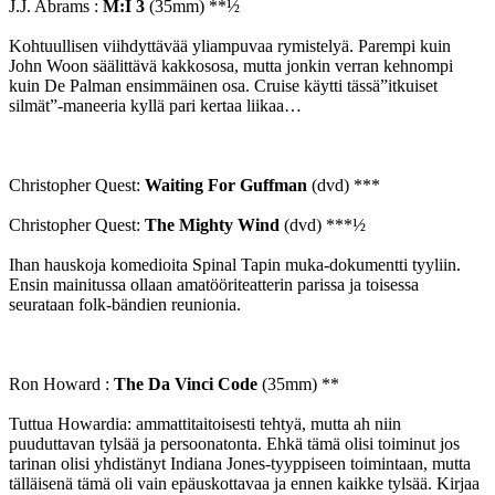
J.J. Abrams :
M:I 3
(35mm) **½
Kohtuullisen viihdyttävää yliampuvaa rymistelyä. Parempi kuin
John Woon säälittävä kakkososa, mutta jonkin verran kehnompi
kuin De Palman ensimmäinen osa. Cruise käytti tässä”itkuiset
silmät”-maneeria kyllä pari kertaa liikaa…
Christopher Quest:
Waiting For Guffman
(dvd) ***
Christopher Quest:
The Mighty Wind
(dvd) ***½
Ihan hauskoja komedioita Spinal Tapin muka-dokumentti tyyliin.
Ensin mainitussa ollaan amatööriteatterin parissa ja toisessa
seurataan folk-bändien reunionia.
Ron Howard :
The Da Vinci Code
(35mm) **
Tuttua Howardia: ammattitaitoisesti tehtyä, mutta ah niin
puuduttavan tylsää ja persoonatonta. Ehkä tämä olisi toiminut jos
tarinan olisi yhdistänyt Indiana Jones-tyyppiseen toimintaan, mutta
tälläisenä tämä oli vain epäuskottavaa ja ennen kaikke tylsää. Kirjaa