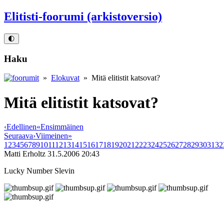
Elitisti-foorumi (arkistoversio)
🌓
Haku
»
Elokuvat
» Mitä elitistit katsovat?
Mitä elitistit katsovat?
‹
Edellinen
«
Ensimmäinen
Seuraava
›
Viimeinen
»
1
2
3
4
5
6
7
8
9
10
11
12
13
14
15
16
17
18
19
20
21
22
23
24
25
26
27
28
29
30
31
32
Matti Erholtz
31.5.2006 20:43
Lucky Number Slevin