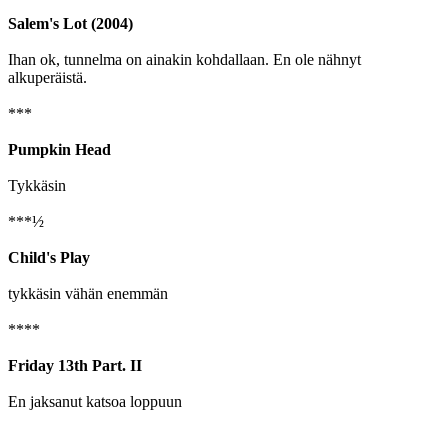
Salem's Lot (2004)
Ihan ok, tunnelma on ainakin kohdallaan. En ole nähnyt
alkuperäistä.
***
Pumpkin Head
Tykkäsin
***½
Child's Play
tykkäsin vähän enemmän
****
Friday 13th Part. II
En jaksanut katsoa loppuun