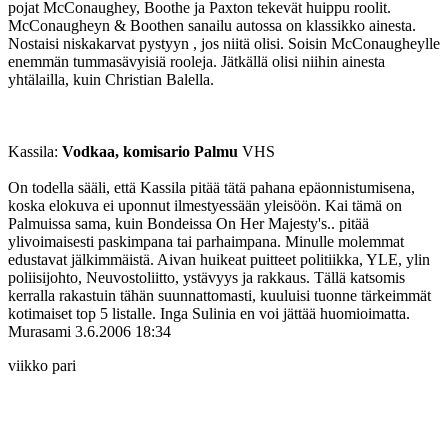
pojat McConaughey, Boothe ja Paxton tekevät huippu roolit.
McConaugheyn & Boothen sanailu autossa on klassikko ainesta.
Nostaisi niskakarvat pystyyn , jos niitä olisi. Soisin McConaugheylle
enemmän tummasävyisiä rooleja. Jätkällä olisi niihin ainesta
yhtälailla, kuin Christian Balella.
Kassila:
Vodkaa, komisario Palmu
VHS
On todella sääli, että Kassila pitää tätä pahana epäonnistumisena,
koska elokuva ei uponnut ilmestyessään yleisöön. Kai tämä on
Palmuissa sama, kuin Bondeissa On Her Majesty's.. pitää
ylivoimaisesti paskimpana tai parhaimpana. Minulle molemmat
edustavat jälkimmäistä. Aivan huikeat puitteet politiikka, YLE, ylin
poliisijohto, Neuvostoliitto, ystävyys ja rakkaus. Tällä katsomis
kerralla rakastuin tähän suunnattomasti, kuuluisi tuonne tärkeimmät
kotimaiset top 5 listalle. Inga Sulinia en voi jättää huomioimatta.
Murasami
3.6.2006 18:34
viikko pari