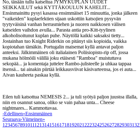
No, tänään tullu katseltua JYMYKUPLAN UUDET
SEIKKAILUT sekä KYTTÄKOULUN KAHELIT...
Ensinmainittu pysyi kasassa ensimmäiset 15 minuuttia, jonka jälkeen
"vaikeiden" kuplaefektien sijaan uskottiin katsojien pysyvän
tyytyväisinä vanhan herrasmiehen ja nuoren naikkosen välisen
katseiden vaihdon avulla... Parasta antia pro-Kitt-tyylinen
alkoholisoitunut kuplan puhe. Näytöllä kaikki saksaksi tietty...
Jostainhan tuo Knight Riderkin on pitänyt siis kopioida, vaikka
kopiotahan tämäkin. Portugalin maisemat kyllä antavat paljon
anteeksi. Jälkimmäinen oli italialainen Poliisiopisto-rip off, jossa
mukana hölmöili välillä joku etäisesti "Ramboa" muistuttava
sekopää... ja komentaja juttelee Rambo-julisteelle ja uhkaa tappaa
itsensä... tai ainakin piirtää leikkausviivat käsivarteensa, jos ei auta...
Aivan kauheeta paskaa kyllä.
Eilen tuli katsottua NEMESIS 2... ja tuli syötyä paljon juustoa illalla,
niin en osannut sanoa, oliko se vain pahaa unta... Cheese
nightmares... Kammottavaa.
‹
Edellinen
«
Ensimmäinen
Seuraava
›
Viimeinen
»
1
2
3
4
5
6
7
8
9
10
11
12
13
14
15
16
17
18
19
20
21
22
23
24
25
26
27
28
29
30
31
32