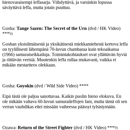
hienovaraisempi leffasarja. Viihdyttävä, ja varsinkin lopussa
säväyttävä leffa, mutta jotain puuttuu.
Gosha:
Tange Sazen: The Secret of the Urn
(dvd / HK Video)
***½
Goshan yksisilmäisestä ja yksikätisestä miekkamiehestä kertova leffa
on tyylillisesti lähempänä 70-luvun chambaraa kuin tekoaikansa
(1966) samuraiseikkailuja. Toimintakohtaukset ovat yllättävän hyviä
ja riittävän verisiä. Muutenkin leffa rullaa mukavasti, vaikka ei
mikään mestariteos olekkaan.
Gosha:
Goyokin
(dvd / Wild Side Video) ****
Eipä tästä ole paljoa sanottavaa. Kaikin puolin hieno elokuva. En
ole mikään valtava 60-luvun samuraileffojen fani, mutta tämä oli sen
verran vauhdikas ettei missään vaiheessa päässyt tylsistymään.
Ozawa:
Return of the Street Fighter
(dvd / HK Video) ***½