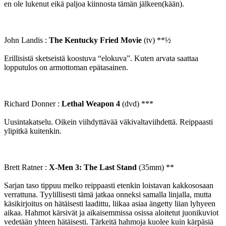
en ole lukenut eikä paljoa kiinnosta tämän jälkeen(kään).
John Landis :
The Kentucky Fried Movie
(tv) **½
Erillisistä sketseistä koostuva “elokuva”. Kuten arvata saattaa
lopputulos on armottoman epätasainen.
Richard Donner :
Lethal Weapon 4
(dvd) ***
Uusintakatselu. Oikein viihdyttävää väkivaltaviihdettä. Reippaasti
ylipitkä kuitenkin.
Brett Ratner :
X-Men 3: The Last Stand
(35mm) **
Sarjan taso tippuu melko reippaasti etenkin loistavan kakkososaan
verrattuna. Tyylillisesti tämä jatkaa onneksi samalla linjalla, mutta
käsikirjoitus on hätäisesti laadittu, liikaa asiaa ängetty liian lyhyeen
aikaa. Hahmot kärsivät ja aikaisemmissa osissa aloitetut juonikuviot
vedetään yhteen hätäisesti. Tärkeitä hahmoja kuolee kuin kärpäsiä