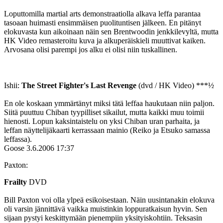
Loputtomilla martial arts demonstraatiolla alkava leffa parantaa
tasoaan huimasti ensimmäisen puolituntisen jälkeen. En pitänyt
elokuvasta kun aikoinaan näin sen Brentwoodin jenkkilevyltä, mutta
HK Video remasteroitu kuva ja alkuperäiskieli muuttivat kaiken.
Arvosana olisi parempi jos alku ei olisi niin tuskallinen.
Ishii:
The Street Fighter's Last Revenge
(dvd / HK Video) ***½
En ole koskaan ymmärtänyt miksi tätä leffaa haukutaan niin paljon.
Siitä puuttuu Chiban tyypilliset sikailut, mutta kaikki muu toimii
hienosti. Lopun kaksintaistelu on yksi Chiban uran parhaita, ja
leffan näyttelijäkaarti kerrassaan mainio (Reiko ja Etsuko samassa
leffassa).
Goose
3.6.2006 17:37
Paxton:
Frailty
DVD
Bill Paxton voi olla ylpeä esikoisestaan. Näin uusintanakin elokuva
oli varsin jännittävä vaikka muistinkin loppuratkaisun hyvin. Sen
sijaan pystyi keskittymään pienempiin yksityiskohtiin. Teksasin