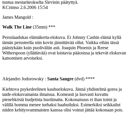
tuntua mestariteokselta Slevinin päätyttyä.
KCrimso
2.6.2006 15:54
James Mangold :
Walk The Line
(35mm) ***
Peruslaadukas elämäkerta-elokuva. Ei Johnny Cashin elämä kyllä
tämän perusteella niin kovin jännittävää ollut. Vaikka eihän tässä
päästykään kuin puoliväliin asti. Joaquin Phoenix ja Reese
Witherspoon (yllättävää) ovat loistavia pääosissa ja tekevät elokuvan
katsomisen arvoiseksi.
Alejandro Jodorowsky :
Santa Sangre
(dvd) ****
Kiehtova psykedeelinen kauhuelokuva. Jännä yhdistelmä gorea ja
taide-elokuvamaista ilmaisua. Komeasti ja luovasti kuvattu
pienehköstä budjetista huolimatta. Kokonaisuus ei ihan toimi ja
välillä homma menee turhaksi haahuiluksi. Esimerkiksi seikkailut
niiden kehitysvammaisten kanssa olisi voinut jättää kokonaan pois.