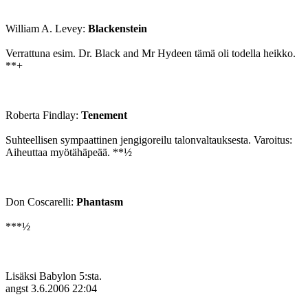
William A. Levey:
Blackenstein
Verrattuna esim. Dr. Black and Mr Hydeen tämä oli todella heikko.
**+
Roberta Findlay:
Tenement
Suhteellisen sympaattinen jengigoreilu talonvaltauksesta. Varoitus:
Aiheuttaa myötähäpeää. **½
Don Coscarelli:
Phantasm
***½
Lisäksi Babylon 5:sta.
angst
3.6.2006 22:04