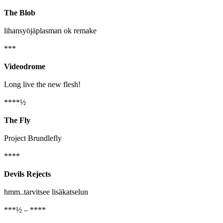
The Blob
lihansyöjäplasman ok remake
***
Videodrome
Long live the new flesh!
****½
The Fly
Project Brundlefly
****
Devils Rejects
hmm..tarvitsee lisäkatselun
***½ – ****