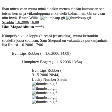
Ihan miten vaan mutta minä ainakin menen tänään kattomaan sen
toisen kerran ja viikonloppuna ehkä vielä kolmannen. On se vaan
niin hyvä. Bruce Willis!
Spaddu
1.6.2006 16:09
Isku Mogadishuun
***½
Kömpelö alku ja loppu (hirveää jeesustelua), mutta kerrankin
sotaleffa jossa soditaan. Sam Shepard on vakuuttava purkanjauhaja.
Ilja Rautsi
1.6.2006 17:06
Evil Lips Robber (
1.6.2006 14:09)
Humphrey Bogart (
1.6.2006 13:54)
Evil Lips Robber (
31.5.2006 20:44)
Lucky Number Slevin