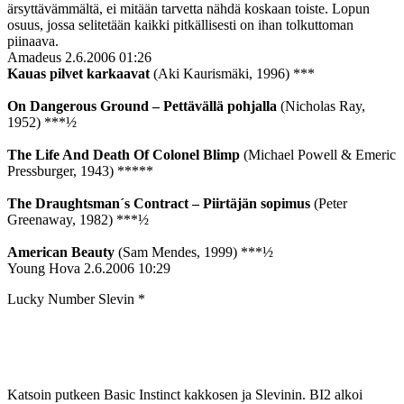
ärsyttävämmältä, ei mitään tarvetta nähdä koskaan toiste. Lopun
osuus, jossa selitetään kaikki pitkällisesti on ihan tolkuttoman
piinaava.
Amadeus
2.6.2006 01:26
Kauas pilvet karkaavat
(Aki Kaurismäki, 1996) ***
On Dangerous Ground – Pettävällä pohjalla
(Nicholas Ray,
1952) ***½
The Life And Death Of Colonel Blimp
(Michael Powell & Emeric
Pressburger, 1943) *****
The Draughtsman´s Contract – Piirtäjän sopimus
(Peter
Greenaway, 1982) ***½
American Beauty
(Sam Mendes, 1999) ***½
Young Hova
2.6.2006 10:29
Lucky Number Slevin *
Katsoin putkeen Basic Instinct kakkosen ja Slevinin. BI2 alkoi