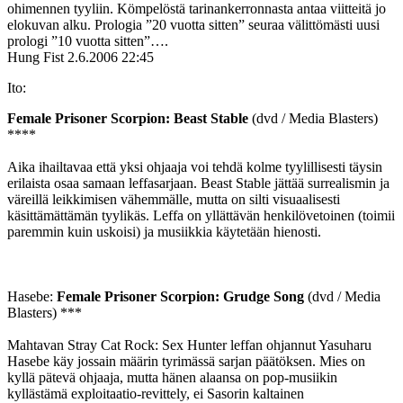
ohimennen tyyliin. Kömpelöstä tarinankerronnasta antaa viitteitä jo
elokuvan alku. Prologia ”20 vuotta sitten” seuraa välittömästi uusi
prologi ”10 vuotta sitten”….
Hung Fist
2.6.2006 22:45
Ito:
Female Prisoner Scorpion: Beast Stable
(dvd / Media Blasters)
****
Aika ihailtavaa että yksi ohjaaja voi tehdä kolme tyylillisesti täysin
erilaista osaa samaan leffasarjaan. Beast Stable jättää surrealismin ja
väreillä leikkimisen vähemmälle, mutta on silti visuaalisesti
käsittämättämän tyylikäs. Leffa on yllättävän henkilövetoinen (toimii
paremmin kuin uskoisi) ja musiikkia käytetään hienosti.
Hasebe:
Female Prisoner Scorpion: Grudge Song
(dvd / Media
Blasters) ***
Mahtavan Stray Cat Rock: Sex Hunter leffan ohjannut Yasuharu
Hasebe käy jossain määrin tyrimässä sarjan päätöksen. Mies on
kyllä pätevä ohjaaja, mutta hänen alaansa on pop-musiikin
kyllästämä exploitaatio-revittely, ei Sasorin kaltainen