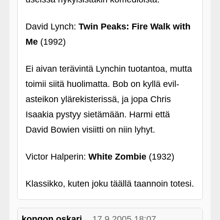
David Lynch:
Twin Peaks: Fire Walk with
Me
(1992)
Ei aivan terävintä Lynchin tuotantoa, mutta
toimii siitä huolimatta. Bob on kyllä evil-
asteikon ylärekisterissä, ja jopa Chris
Isaakia pystyy sietämään. Harmi että
David Bowien visiitti on niin lyhyt.
Victor Halperin:
White Zombie
(1932)
Klassikko, kuten joku täällä taannoin totesi.
kongon oskari
17.9.2005 18:07