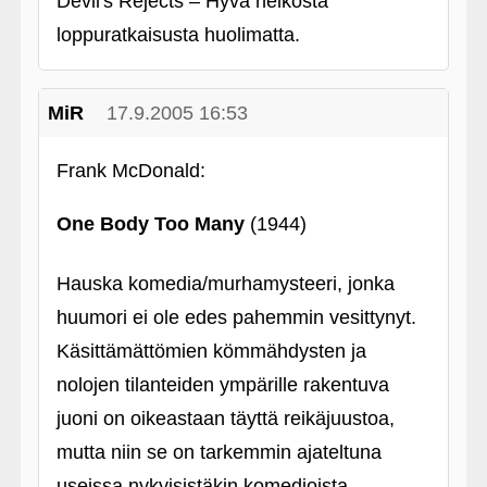
Devil's Rejects – Hyvä heikosta
loppuratkaisusta huolimatta.
MiR
17.9.2005 16:53
Frank McDonald:
One Body Too Many
(1944)
Hauska komedia/murhamysteeri, jonka
huumori ei ole edes pahemmin vesittynyt.
Käsittämättömien kömmähdysten ja
nolojen tilanteiden ympärille rakentuva
juoni on oikeastaan täyttä reikäjuustoa,
mutta niin se on tarkemmin ajateltuna
useissa nykyisistäkin komedioista.