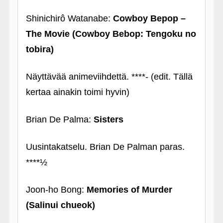
Shinichirô Watanabe:
Cowboy Bepop –
The Movie (Cowboy Bebop: Tengoku no
tobira)
Näyttävää animeviihdettä. ****- (edit. Tällä
kertaa ainakin toimi hyvin)
Brian De Palma:
Sisters
Uusintakatselu. Brian De Palman paras.
****½
Joon-ho Bong:
Memories of Murder
(Salinui chueok)