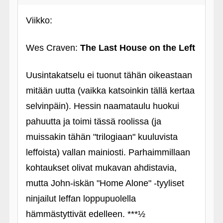
Viikko:
Wes Craven:
The Last House on the Left
Uusintakatselu ei tuonut tähän oikeastaan
mitään uutta (vaikka katsoinkin tällä kertaa
selvinpäin). Hessin naamataulu huokui
pahuutta ja toimi tässä roolissa (ja
muissakin tähän "trilogiaan" kuuluvista
leffoista) vallan mainiosti. Parhaimmillaan
kohtaukset olivat mukavan ahdistavia,
mutta John-iskän "Home Alone" ‑tyyliset
ninjailut leffan loppupuolella
hämmästyttivät edelleen. ***½