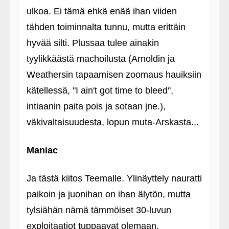
ulkoa. Ei tämä ehkä enää ihan viiden
tähden toiminnalta tunnu, mutta erittäin
hyvää silti. Plussaa tulee ainakin
tyylikkäästä machoilusta (Arnoldin ja
Weathersin tapaamisen zoomaus hauiksiin
kätellessä, "I ain't got time to bleed",
intiaanin paita pois ja sotaan jne.),
väkivaltaisuudesta, lopun muta-Arskasta...
Maniac
Ja tästä kiitos Teemalle. Ylinäyttely nauratti
paikoin ja juonihan on ihan älytön, mutta
tylsiähän nämä tämmöiset 30-luvun
exploitaatiot tuppaavat olemaan.