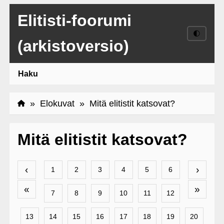
Elitisti-foorumi
🌓
(arkistoversio)
Haku
»
Elokuvat
» Mitä elitistit katsovat?
Mitä elitistit katsovat?
‹
›
1
2
3
4
5
6
«
»
7
8
9
10
11
12
13
14
15
16
17
18
19
20