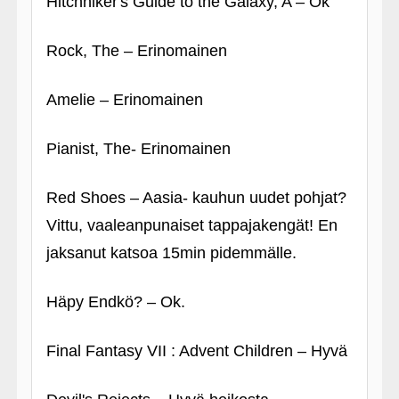
Hitchhiker's Guide to the Galaxy, A – Ok
Rock, The – Erinomainen
Amelie – Erinomainen
Pianist, The- Erinomainen
Red Shoes – Aasia- kauhun uudet pohjat?
Vittu, vaaleanpunaiset tappajakengät! En
jaksanut katsoa 15min pidemmälle.
Häpy Endkö? – Ok.
Final Fantasy VII : Advent Children – Hyvä