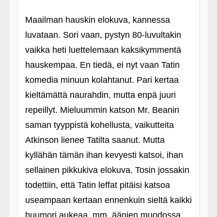
Maailman hauskin elokuva, kannessa
luvataan. Sori vaan, pystyn 80-luvultakin
vaikka heti luettelemaan kaksikymmentä
hauskempaa. En tiedä, ei nyt vaan Tatin
komedia minuun kolahtanut. Pari kertaa
kieltämättä naurahdin, mutta enpä juuri
repeillyt. Mieluummin katson Mr. Beanin
saman tyyppistä kohellusta, vaikutteita
Atkinson lienee Tatilta saanut. Mutta
kyllähän tämän ihan kevyesti katsoi, ihan
sellainen pikkukiva elokuva. Tosin jossakin
todettiin, että Tatin leffat pitäisi katsoa
useampaan kertaan ennenkuin sieltä kaikki
huumori aukeaa, mm. äänien muodossa.