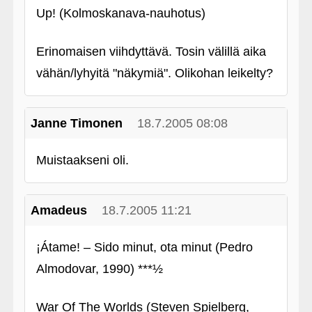
Up! (Kolmoskanava-nauhotus)
Erinomaisen viihdyttävä. Tosin välillä aika
vähän/lyhyitä "näkymiä". Olikohan leikelty?
Janne Timonen
18.7.2005 08:08
Muistaakseni oli.
Amadeus
18.7.2005 11:21
¡Átame! – Sido minut, ota minut (Pedro
Almodovar, 1990) ***½
War Of The Worlds (Steven Spielberg,