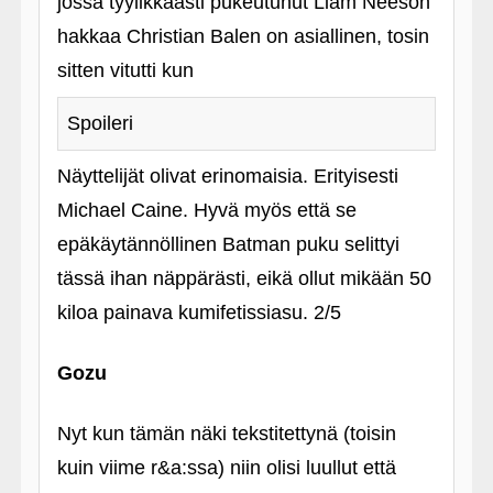
jossa tyylikkäästi pukeutunut Liam Neeson
hakkaa Christian Balen on asiallinen, tosin
sitten vitutti kun
Spoileri
Näyttelijät olivat erinomaisia. Erityisesti
Michael Caine. Hyvä myös että se
epäkäytännöllinen Batman puku selittyi
tässä ihan näppärästi, eikä ollut mikään 50
kiloa painava kumifetissiasu. 2/5
Gozu
Nyt kun tämän näki tekstitettynä (toisin
kuin viime r&a:ssa) niin olisi luullut että