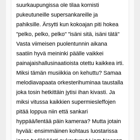
suurkaupungissa ole tilaa kornisti
pukeutuneille supersankareille ja
pahiksille. Ärsytti kun kokoajan piti hokea
"pelko, pelko, pelko" "isäni sitä, isäni tätä"
Vasta viimeisen puolentunnin aikana
saatiin hyvä meininki päälle vaikkei
painajaishallusinaatioista otettu kaikkea irti.
Miksi tämän musiikkia on kehuttu? Samaa
melodiavapaata orkesterihuminaa taustalla
joka tosin hetkittäin jytisi ihan kivasti. Ja
miksi vitussa kaikkien supermiesleffojen
pitää loppua niin että sankari
hyppää/lentää päin kameraa? Mutta jotain
hyvää: ensimmäinen kohtaus luostarissa