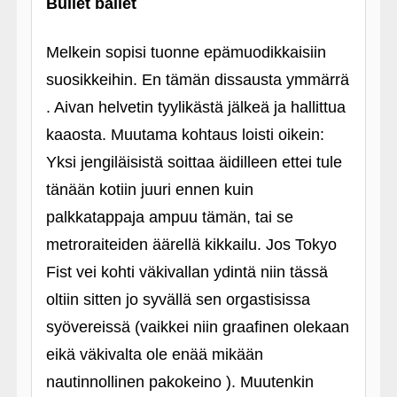
Bullet ballet
Melkein sopisi tuonne epämuodikkaisiin
suosikkeihin. En tämän dissausta ymmärrä
. Aivan helvetin tyylikästä jälkeä ja hallittua
kaaosta. Muutama kohtaus loisti oikein:
Yksi jengiläisistä soittaa äidilleen ettei tule
tänään kotiin juuri ennen kuin
palkkatappaja ampuu tämän, tai se
metroraiteiden äärellä kikkailu. Jos Tokyo
Fist vei kohti väkivallan ydintä niin tässä
oltiin sitten jo syvällä sen orgastisissa
syövereissä (vaikkei niin graafinen olekaan
eikä väkivalta ole enää mikään
nautinnollinen pakokeino ). Muutenkin