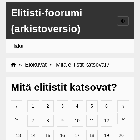
Elitisti-foorumi
🌓
(arkistoversio)
Haku
»
Elokuvat
» Mitä elitistit katsovat?
Mitä elitistit katsovat?
‹
›
1
2
3
4
5
6
«
»
7
8
9
10
11
12
13
14
15
16
17
18
19
20