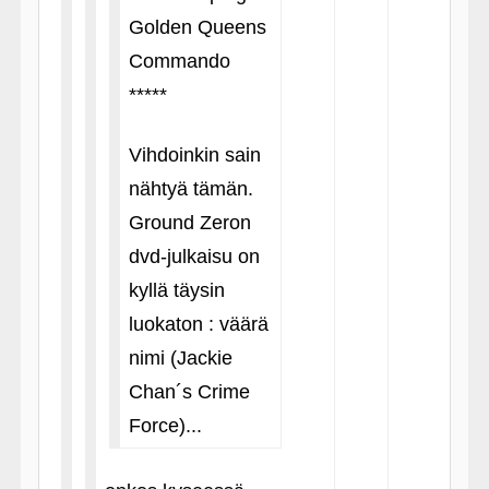
Golden Queens
Commando
*****
Vihdoinkin sain
nähtyä tämän.
Ground Zeron
dvd-julkaisu on
kyllä täysin
luokaton : väärä
nimi (Jackie
Chan´s Crime
Force)...