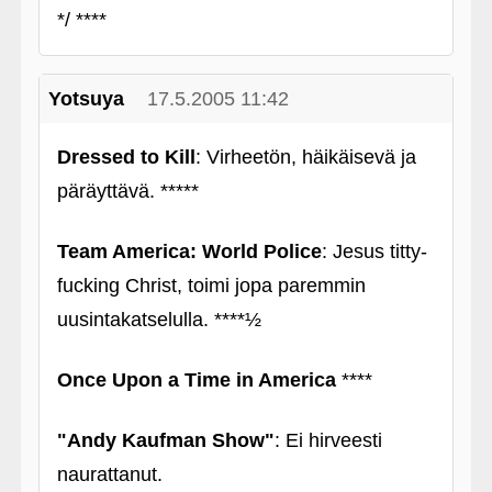
*/ ****
Yotsuya
17.5.2005 11:42
Dressed to Kill
: Virheetön, häikäisevä ja
päräyttävä. *****
Team America: World Police
: Jesus titty-
fucking Christ, toimi jopa paremmin
uusintakatselulla. ****½
Once Upon a Time in America
****
"Andy Kaufman Show"
: Ei hirveesti
naurattanut.