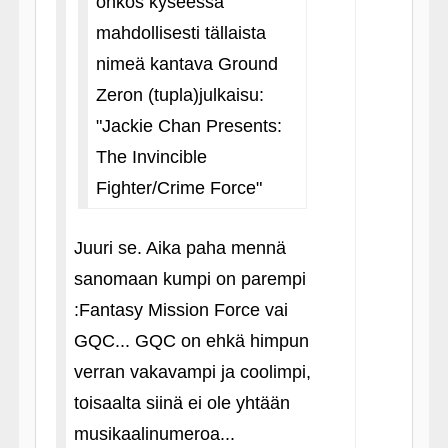
onkos kyseessä
mahdollisesti tällaista
nimeä kantava Ground
Zeron (tupla)julkaisu:
"Jackie Chan Presents:
The Invincible
Fighter/Crime Force"
Juuri se. Aika paha mennä
sanomaan kumpi on parempi
:Fantasy Mission Force vai
GQC... GQC on ehkä himpun
verran vakavampi ja coolimpi,
toisaalta siinä ei ole yhtään
musikaalinumeroa...