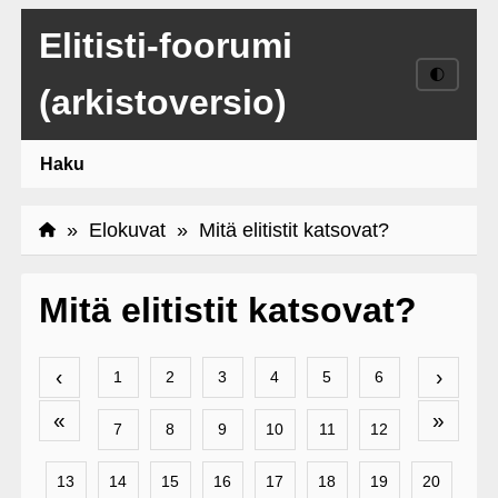
Elitisti-foorumi
🌓
(arkistoversio)
Haku
»
Elokuvat
» Mitä elitistit katsovat?
Mitä elitistit katsovat?
‹
›
1
2
3
4
5
6
«
»
7
8
9
10
11
12
13
14
15
16
17
18
19
20