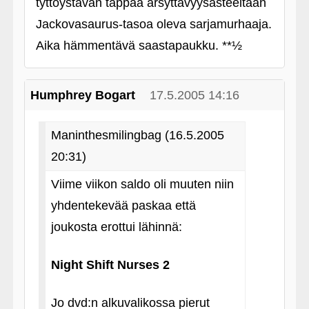
tyttöystävän tappaa ärsyttävyysasteeltaan
Jackovasaurus-tasoa oleva sarjamurhaaja.
Aika hämmentävä saastapaukku. **½
Humphrey Bogart
17.5.2005 14:16
Maninthesmilingbag (16.5.2005
20:31)
Viime viikon saldo oli muuten niin
yhdentekevää paskaa että
joukosta erottui lähinnä:
Night Shift Nurses 2
Jo dvd:n alkuvalikossa pierut