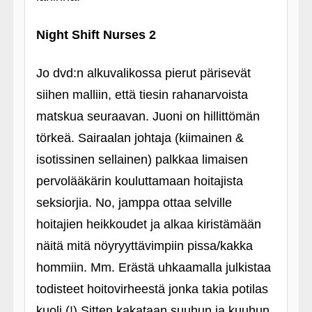
Night Shift Nurses 2
Jo dvd:n alkuvalikossa pierut pärisevät
siihen malliin, että tiesin rahanarvoista
matskua seuraavan. Juoni on hillittömän
törkeä. Sairaalan johtaja (kiimainen &
isotissinen sellainen) palkkaa limaisen
pervolääkärin kouluttamaan hoitajista
seksiorjia. No, jamppa ottaa selville
hoitajien heikkoudet ja alkaa kiristämään
näitä mitä nöyryyttävimpiin pissa/kakka
hommiin. Mm. Erästä uhkaamalla julkistaa
todisteet hoitovirheestä jonka takia potilas
kuoli.(!) Sitten kakataan suuhun ja kuuhun