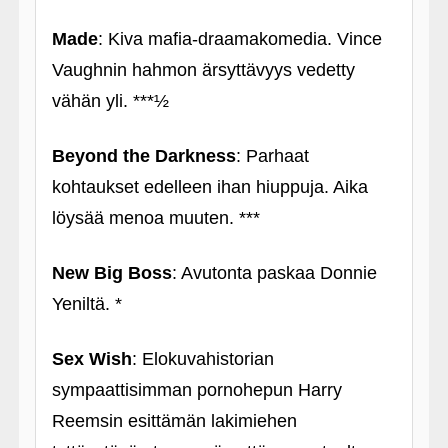
Made
: Kiva mafia-draamakomedia. Vince
Vaughnin hahmon ärsyttävyys vedetty
vähän yli. ***½
Beyond the Darkness
: Parhaat
kohtaukset edelleen ihan hiuppuja. Aika
löysää menoa muuten. ***
New Big Boss
: Avutonta paskaa Donnie
Yeniltä. *
Sex Wish
: Elokuvahistorian
sympaattisimman pornohepun Harry
Reemsin esittämän lakimiehen