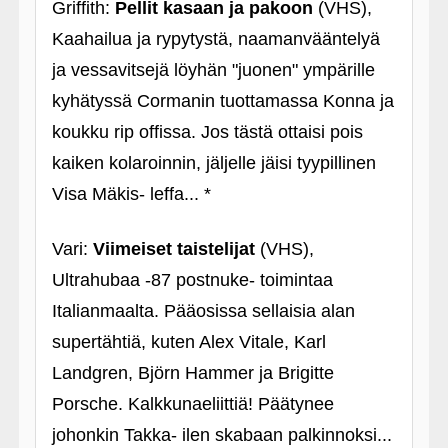
Griffith:
Pellit kasaan ja pakoon
(VHS),
Kaahailua ja rypytystä, naamanvääntelyä
ja vessavitsejä löyhän "juonen" ympärille
kyhätyssä Cormanin tuottamassa Konna ja
koukku rip offissa. Jos tästä ottaisi pois
kaiken kolaroinnin, jäljelle jäisi tyypillinen
Visa Mäkis- leffa... *
Vari:
Viimeiset taistelijat
(VHS),
Ultrahubaa ‑87 postnuke- toimintaa
Italianmaalta. Pääosissa sellaisia alan
supertähtiä, kuten Alex Vitale, Karl
Landgren, Björn Hammer ja Brigitte
Porsche. Kalkkunaeliittiä! Päätynee
johonkin Takka- ilen skabaan palkinnoksi...