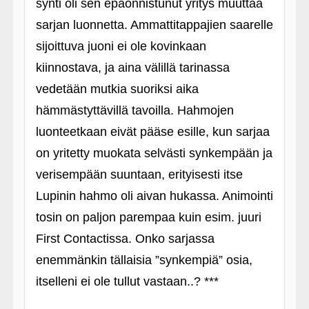
synti oli sen epäonnistunut yritys muuttaa
sarjan luonnetta. Ammattitappajien saarelle
sijoittuva juoni ei ole kovinkaan
kiinnostava, ja aina välillä tarinassa
vedetään mutkia suoriksi aika
hämmästyttävillä tavoilla. Hahmojen
luonteetkaan eivät pääse esille, kun sarjaa
on yritetty muokata selvästi synkempään ja
verisempään suuntaan, erityisesti itse
Lupinin hahmo oli aivan hukassa. Animointi
tosin on paljon parempaa kuin esim. juuri
First Contactissa. Onko sarjassa
enemmänkin tällaisia ”synkempiä” osia,
itselleni ei ole tullut vastaan..? ***