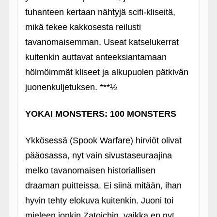
tuhanteen kertaan nähtyjä scifi-kliseitä,
mikä tekee kakkosesta reilusti
tavanomaisemman. Useat katselukerrat
kuitenkin auttavat anteeksiantamaan
hölmöimmät kliseet ja alkupuolen pätkivän
juonenkuljetuksen. ***½
YOKAI MONSTERS: 100 MONSTERS
Ykkösessä (Spook Warfare) hirviöt olivat
pääosassa, nyt vain sivustaseuraajina
melko tavanomaisen historiallisen
draaman puitteissa. Ei siinä mitään, ihan
hyvin tehty elokuva kuitenkin. Juoni toi
mieleen jonkin Zatoichin, vaikka en nyt