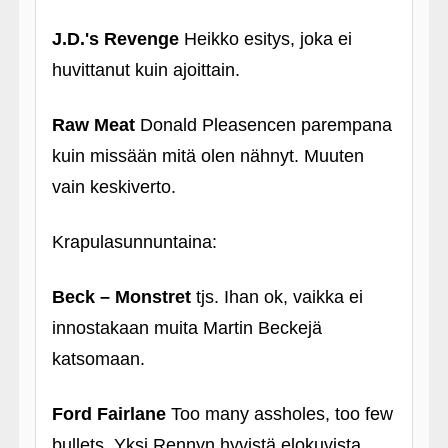
J.D.'s Revenge
Heikko esitys, joka ei
huvittanut kuin ajoittain.
Raw Meat
Donald Pleasencen parempana
kuin missään mitä olen nähnyt. Muuten
vain keskiverto.
Krapulasunnuntaina:
Beck – Monstret
tjs. Ihan ok, vaikka ei
innostakaan muita Martin Beckejä
katsomaan.
Ford Fairlane
Too many assholes, too few
bullets. Yksi Rennyn hyvistä elokuvista.