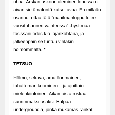
uhoa. Arskan uskoontuleminen lopussa oli
aivan sietämätöntä katseltavaa. En millään
osannut ottaa tätä ”maailmanloppu tulee
vuosituhannen vaihteessa” ‑hysteriaa
tosissani edes k.o. ajankohtana, ja
jälkeenpäin se tuntuu vieläkin
hölmömmältä. *
TETSUO
Hölmö, sekava, amatöörimäinen,
tahattoman koominen....ja ajoittain
mielenkiintoinen. Aikamoista roskaa
suurimmaksi osaksi. Halpaa
undergroundia, jonka mukamas-rankat