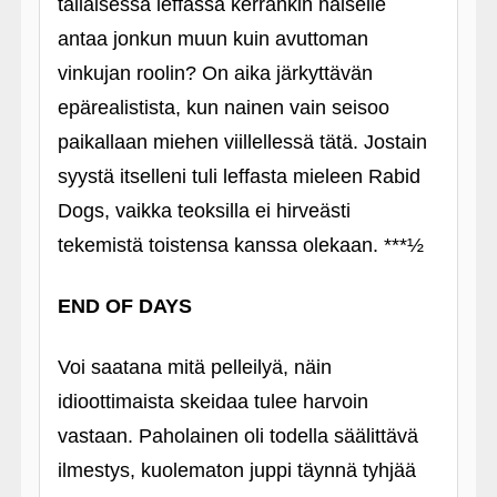
tällaisessa leffassa kerrankin naiselle
antaa jonkun muun kuin avuttoman
vinkujan roolin? On aika järkyttävän
epärealistista, kun nainen vain seisoo
paikallaan miehen viillellessä tätä. Jostain
syystä itselleni tuli leffasta mieleen Rabid
Dogs, vaikka teoksilla ei hirveästi
tekemistä toistensa kanssa olekaan. ***½
END OF DAYS
Voi saatana mitä pelleilyä, näin
idioottimaista skeidaa tulee harvoin
vastaan. Paholainen oli todella säälittävä
ilmestys, kuolematon juppi täynnä tyhjää