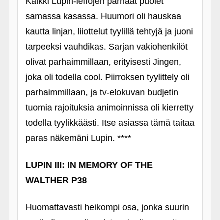
Kaikki Lupin-leffojen parhaat puolet
samassa kasassa. Huumori oli hauskaa
kautta linjan, liiottelut tyylillä tehtyjä ja juoni
tarpeeksi vauhdikas. Sarjan vakiohenkilöt
olivat parhaimmillaan, erityisesti Jingen,
joka oli todella cool. Piirroksen tyylittely oli
parhaimmillaan, ja tv-elokuvan budjetin
tuomia rajoituksia animoinnissa oli kierretty
todella tyylikkäästi. Itse asiassa tämä taitaa
paras näkemäni Lupin. ****
LUPIN III: IN MEMORY OF THE
WALTHER P38
Huomattavasti heikompi osa, jonka suurin