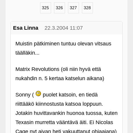
325
326
327
328
Esa Linna
22.3.2004 11:07
Muistin pätkiminen tuntuu olevan vitsaus
täälläkin...
Matrix Revolutions (oli niin hyvä että
nukahdin n. 5 kertaa katselun aikana)
Sonny (
puolet katsoin, en tiedä
riittääkö kiinnostusta katsoa loppuun.
Jotakin huvittavankin huonoa tuossa, kuten
Texasin murretta vääntävä äiti. Ei Nicolas
Cage nyt aivan heti vakuuttanut ohjaajana)