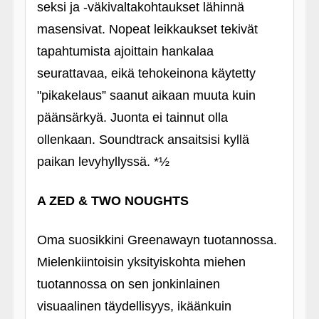
seksi ja ‑väkivaltakohtaukset lähinnä
masensivat. Nopeat leikkaukset tekivät
tapahtumista ajoittain hankalaa
seurattavaa, eikä tehokeinona käytetty
"pikakelaus” saanut aikaan muuta kuin
päänsärkyä. Juonta ei tainnut olla
ollenkaan. Soundtrack ansaitsisi kyllä
paikan levyhyllyssä. *½
A ZED & TWO NOUGHTS
Oma suosikkini Greenawayn tuotannossa.
Mielenkiintoisin yksityiskohta miehen
tuotannossa on sen jonkinlainen
visuaalinen täydellisyys, ikäänkuin