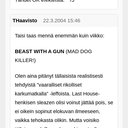
Tähdet OK efekteistä. **/5
THaavisto
22.3.2004 15:46
Taisi taas mennä enemmän kuin viikko:
BEAST WITH A GUN
(MAD DOG
KILLER!)
Olen aina pitänyt tällaisista realistisesti
tehdyistä ”vaaralliset rikolliset
karkumatkalla” ‑leffoista. Last House-
henkisen sleazen olisi voinut jättää pois, se
ei oikein sopinut elokuvan ilmeeseen,
vaikka tehokasta olikin. Mutta voisiko