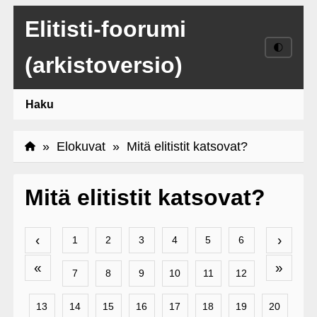
Elitisti-foorumi
🌓
(arkistoversio)
Haku
»
Elokuvat
» Mitä elitistit katsovat?
Mitä elitistit katsovat?
‹
›
1
2
3
4
5
6
«
»
7
8
9
10
11
12
13
14
15
16
17
18
19
20