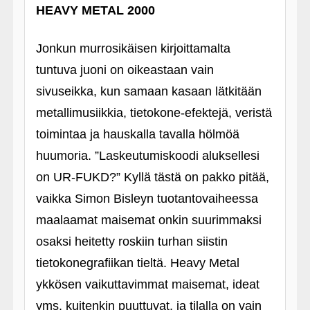
HEAVY METAL 2000
Jonkun murrosikäisen kirjoittamalta
tuntuva juoni on oikeastaan vain
sivuseikka, kun samaan kasaan lätkitään
metallimusiikkia, tietokone-efektejä, veristä
toimintaa ja hauskalla tavalla hölmöä
huumoria. ”Laskeutumiskoodi aluksellesi
on UR-FUKD?” Kyllä tästä on pakko pitää,
vaikka Simon Bisleyn tuotantovaiheessa
maalaamat maisemat onkin suurimmaksi
osaksi heitetty roskiin turhan siistin
tietokonegrafiikan tieltä. Heavy Metal
ykkösen vaikuttavimmat maisemat, ideat
yms. kuitenkin puuttuvat, ja tilalla on vain