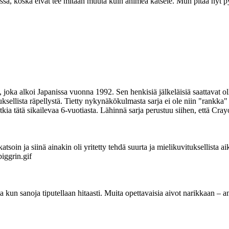
essä, koska eivät tee mitään muuta kuin animea katsele. Mun pitää nyt 
n, joka alkoi Japanissa vuonna 1992. Sen henkisiä jälkeläisiä saattavat
ksellista räpellystä. Tietty nykynäkökulmasta sarja ei ole niin "rankka
tkia tätä sikailevaa 6-vuotiasta. Lähinnä sarja perustuu siihen, että Cr
soin ja siinä ainakin oli yritetty tehdä suurta ja mielikuvituksellista a
nia kun sanoja tiputellaan hitaasti. Muita opettavaisia aivot narikkaan –