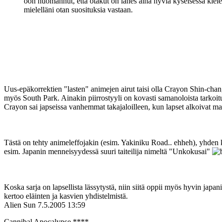
oon huomannut, että otakut on lähes aina hyviä kyseisessä kiel
mielelläni otan suosituksia vastaan.
Uus-epäkorrektien "lasten" animejen airut taisi olla Crayon Shin-cha
myös South Park. Ainakin piirrostyyli on kovasti samanoloista tarkoitu
Crayon sai japseissa vanhemmat takajaloilleen, kun lapset alkoivat ma
Tästä on tehty animeleffojakin (esim. Yakiniku Road.. ehheh), yhden kat
esim. Japanin menneisyydessä suuri taiteilija nimeltä "Unkokusai"
Koska sarja on lapsellista lässytystä, niin siitä oppii myös hyvin japa
kertoo eläinten ja kasvien yhdistelmistä.
Alien Sun
7.5.2005 13:59
Cannibal Apocalypse ****