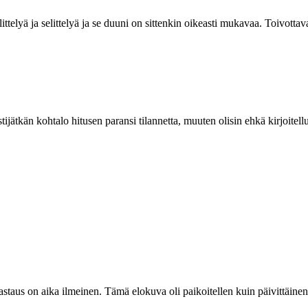
ittelyä ja selittelyä ja se duuni on sittenkin oikeasti mukavaa. Toivottav
stijätkän kohtalo hitusen paransi tilannetta, muuten olisin ehkä kirjoitel
 vastaus on aika ilmeinen. Tämä elokuva oli paikoitellen kuin päivittäin