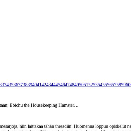
33
34
35
36
37
38
39
40
41
42
43
44
45
46
47
48
49
50
51
52
53
54
55
56
57
58
59
60
staan: Ebichu the Housekeeping Hamster. ...
sarjoja, niin laittakaa tähän threadiin. Huomenna loppuu opiskelut neljä