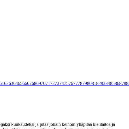
61
62
63
64
65
66
67
68
69
70
71
72
73
74
75
76
77
78
79
80
81
82
83
84
85
86
87
88
ksi kuukaudeksi ja pitää jollain keinoin ylläpitää kielitaitoa ja