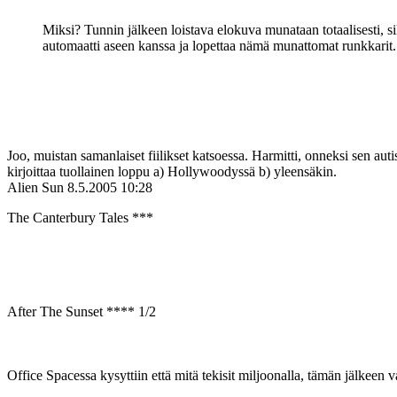
Miksi? Tunnin jälkeen loistava elokuva munataan totaalisesti, sil
automaatti aseen kanssa ja lopettaa nämä munattomat runkkarit.
Joo, muistan samanlaiset fiilikset katsoessa. Harmitti, onneksi sen auti
kirjoittaa tuollainen loppu a) Hollywoodyssä b) yleensäkin.
Alien Sun
8.5.2005 10:28
The Canterbury Tales ***
After The Sunset **** 1/2
Office Spacessa kysyttiin että mitä tekisit miljoonalla, tämän jälkeen