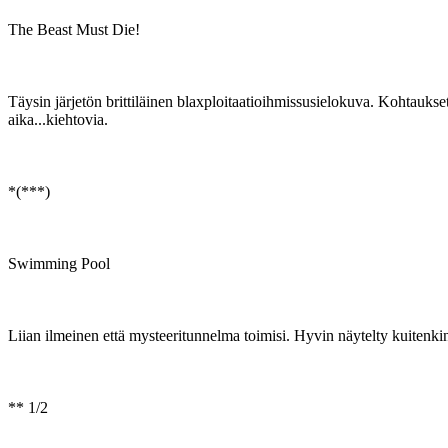
The Beast Must Die!
Täysin järjetön brittiläinen blaxploitaatioihmissusielokuva. Kohtauks
aika...kiehtovia.
*(***)
Swimming Pool
Liian ilmeinen että mysteeritunnelma toimisi. Hyvin näytelty kuitenki
** 1/2