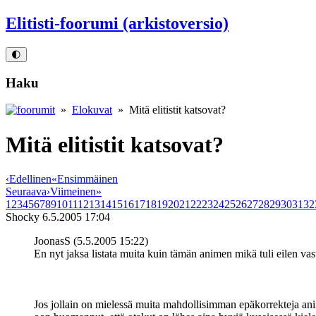
Elitisti-foorumi (arkistoversio)
🌓
Haku
»
Elokuvat
» Mitä elitistit katsovat?
Mitä elitistit katsovat?
‹
Edellinen
«
Ensimmäinen
Seuraava
›
Viimeinen
»
1
2
3
4
5
6
7
8
9
10
11
12
13
14
15
16
17
18
19
20
21
22
23
24
25
26
27
28
29
30
31
32
Shocky
6.5.2005 17:04
JoonasS (5.5.2005 15:22)
En nyt jaksa listata muita kuin tämän animen mikä tuli eilen va
Jos jollain on mielessä muita mahdollisimman epäkorrekteja anime