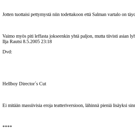
Jotten tuottaisi pettymystä niin todettakoon että Salman vartalo on täy
Vaimo myös piti leffasta jokseenkin yhtä paljon, mutta tiivisti asian ly
Ilja Rautsi
8.5.2005 23:18
Dvd:
Hellboy Director´s Cut
Ei mitään massiivisia eroja teatteriversioon, lähinnä pieniä lisäyksi 
****