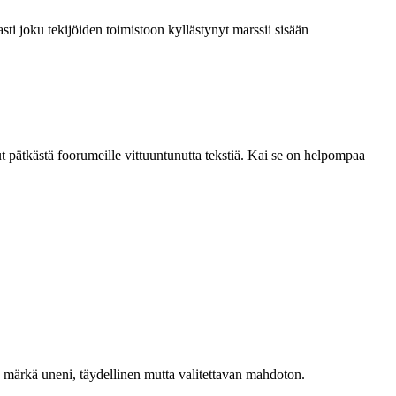
asti joku tekijöiden toimistoon kyllästynyt marssii sisään
lut pätkästä foorumeille vittuuntunutta tekstiä. Kai se on helpompaa
en märkä uneni, täydellinen mutta valitettavan mahdoton.