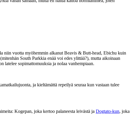
pyrkiä vähän samaan, mutta en halua kattoa normianimea, joten
 olla niin vuotta myöhemmin alkanut Beavis & Butt-head, Ebichu kuin
" (mitenhän South Parkkia enää voi edes ylittää?), mutta aikoinaan
ayon latelee sopimattomuuksia ja nolaa vanhempiaan.
ikamatkailujuonta, ja kieltämättä repeilyä seuraa kun vastaan tulee
 animeita: Kogepan, joka kertoo palaneesta leivästä ja
Dogtato-kun
, joka