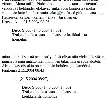
vitonen. Mutta mikäli Pinhead sattuu kiinnostamaan enemmän kuin
vaikkapa Highlander-elokuvat (mikä voisi kiinnostaa muka
enemmän kuin Lambertismin salat
) kannattaa tuo
Hellseeker katsoa – kerran – ehkä – tai sitten ei.
Korson Antti
21.5.2004 08:26
Disco Studd (17.5.2004 17:55)
Troija
oli oikeastaan aika hauskaa kreikkalaista
homoilua. .
minua häiritsi se että ne naisnäyttelijät olivat niin yhdentekeviä. ei
jumalauta näin mitättömien mimmien takia mitään sotia aloiteta,
Alepan kassoissakin on enemmän hohdetta ja glamööriä
Fantomas
21.5.2004 08:43
antti (21.5.2004 08:27)
Disco Studd (17.5.2004 17:55)
Troija
oli oikeastaan aika hauskaa
kreikkalaista homoilua. .