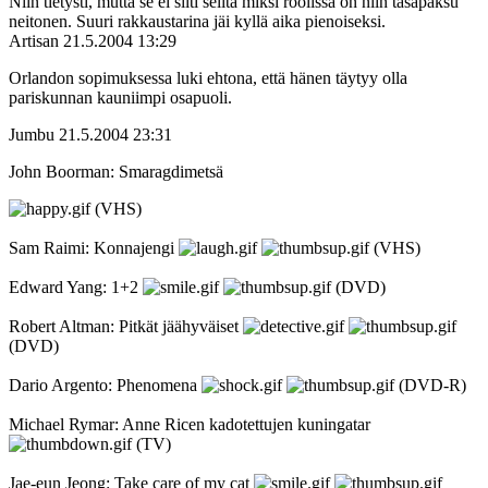
Niin tietysti, mutta se ei silti selitä miksi roolissa on niin tasapaksu
neitonen. Suuri rakkaustarina jäi kyllä aika pienoiseksi.
Artisan
21.5.2004 13:29
Orlandon sopimuksessa luki ehtona, että hänen täytyy olla
pariskunnan kauniimpi osapuoli.
Jumbu
21.5.2004 23:31
John Boorman: Smaragdimetsä
(VHS)
Sam Raimi: Konnajengi
(VHS)
Edward Yang: 1+2
(DVD)
Robert Altman: Pitkät jäähyväiset
(DVD)
Dario Argento: Phenomena
(DVD-R)
Michael Rymar: Anne Ricen kadotettujen kuningatar
(TV)
Jae-eun Jeong: Take care of my cat