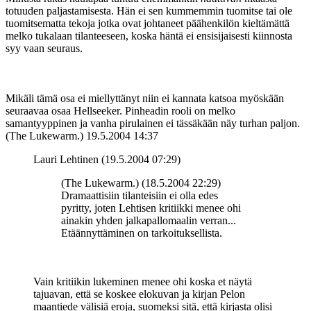
totuuden paljastamisesta. Hän ei sen kummemmin tuomitse tai ole
tuomitsematta tekoja jotka ovat johtaneet päähenkilön kieltämättä
melko tukalaan tilanteeseen, koska häntä ei ensisijaisesti kiinnosta
syy vaan seuraus.
Mikäli tämä osa ei miellyttänyt niin ei kannata katsoa myöskään
seuraavaa osaa Hellseeker. Pinheadin rooli on melko
samantyyppinen ja vanha pirulainen ei tässäkään näy turhan paljon.
(The Lukewarm.)
19.5.2004 14:37
Lauri Lehtinen (19.5.2004 07:29)
(The Lukewarm.) (18.5.2004 22:29)
Dramaattisiin tilanteisiin ei olla edes
pyritty, joten Lehtisen kritiikki menee ohi
ainakin yhden jalkapallomaalin verran...
Etäännyttäminen on tarkoituksellista.
Vain kritiikin lukeminen menee ohi koska et näytä
tajuavan, että se koskee elokuvan ja kirjan Pelon
maantiede välisiä eroja, suomeksi sitä, että kirjasta olisi