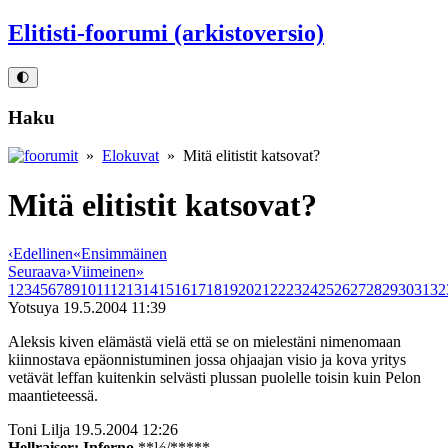
Elitisti-foorumi (arkistoversio)
🌓
Haku
»
Elokuvat
» Mitä elitistit katsovat?
Mitä elitistit katsovat?
‹
Edellinen
«
Ensimmäinen
Seuraava
›
Viimeinen
»
1
2
3
4
5
6
7
8
9
10
11
12
13
14
15
16
17
18
19
20
21
22
23
24
25
26
27
28
29
30
31
32
Yotsuya
19.5.2004 11:39
Aleksis kiven elämästä vielä että se on mielestäni nimenomaan
kiinnostava epäonnistuminen jossa ohjaajan visio ja kova yritys
vetävät leffan kuitenkin selvästi plussan puolelle toisin kuin Pelon
maantieteessä.
Toni Lilja
19.5.2004 12:26
Hellraiser: Inferno
**½/*****