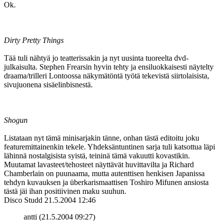
Ok.
Dirty Pretty Things
Tää tuli nähtyä jo teatterissakin ja nyt uusinta tuoreelta dvd-
julkaisulta. Stephen Frearsin hyvin tehty ja ensiluokkaisesti näytelty
draama/trilleri Lontoossa näkymätöntä työtä tekevistä siirtolaisista,
sivujuonena sisäelinbisnestä.
Shogun
Listataan nyt tämä minisarjakin tänne, onhan tästä editoitu joku
featuremittainenkin tekele. Yhdeksäntuntinen sarja tuli katsottua läpi
lähinnä nostalgisista syistä, teininä tämä vakuutti kovastikin.
Muutamat lavasteet/tehosteet näyttävät huvittavilta ja Richard
Chamberlain on puunaama, mutta autenttisen henkisen Japanissa
tehdyn kuvauksen ja überkarismaattisen Toshiro Mifunen ansiosta
tästä jäi ihan positiivinen maku suuhun.
Disco Studd
21.5.2004 12:46
antti (21.5.2004 09:27)