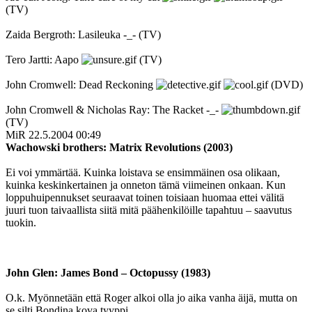
(TV)
Zaida Bergroth: Lasileuka -_- (TV)
Tero Jartti: Aapo
(TV)
John Cromwell: Dead Reckoning
(DVD)
John Cromwell & Nicholas Ray: The Racket -_-
(TV)
MiR
22.5.2004 00:49
Wachowski brothers: Matrix Revolutions (2003)
Ei voi ymmärtää. Kuinka loistava se ensimmäinen osa olikaan,
kuinka keskinkertainen ja onneton tämä viimeinen onkaan. Kun
loppuhuipennukset seuraavat toinen toisiaan huomaa ettei välitä
juuri tuon taivaallista siitä mitä päähenkilöille tapahtuu – saavutus
tuokin.
John Glen: James Bond – Octopussy (1983)
O.k. Myönnetään että Roger alkoi olla jo aika vanha äijä, mutta on
se silti Bondina kova tyyppi.