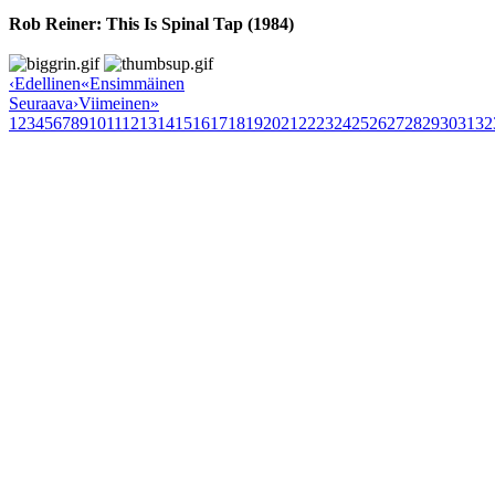
Rob Reiner: This Is Spinal Tap (1984)
‹
Edellinen
«
Ensimmäinen
Seuraava
›
Viimeinen
»
1
2
3
4
5
6
7
8
9
10
11
12
13
14
15
16
17
18
19
20
21
22
23
24
25
26
27
28
29
30
31
32