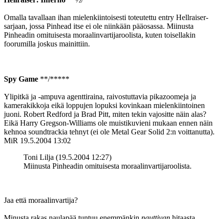
Omalla tavallaan ihan mielenkiintoisesti toteutettu entry Hellraiser-
sarjaan, jossa Pinhead itse ei ole niinkään pääosassa. Miinusta
Pinheadin omituisesta moraalinvartijaroolista, kuten toisellakin
foorumilla joskus mainittiin.
Spy Game
**/*****
Ylipitkä ja ‑ampuva agenttiraina, raivostuttavia pikazoomeja ja
kamerakikkoja eikä loppujen lopuksi kovinkaan mielenkiintoinen
juoni. Robert Redford ja Brad Pitt, miten tekin vajositte näin alas?
Eikä Harry Gregson-Williams ole muistikuvieni mukaan ennen näin
kehnoa soundtrackia tehnyt (ei ole Metal Gear Solid 2:n voittanutta).
MiR
19.5.2004 13:02
Toni Lilja (19.5.2004 12:27)
Miinusta Pinheadin omituisesta moraalinvartijaroolista.
Jaa että moraalinvartija?
Minusta rakas naulapää tuntuu enemmänkin
nauttivan
hitaasta