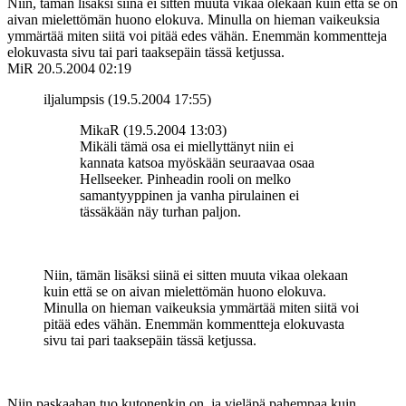
Niin, tämän lisäksi siinä ei sitten muuta vikaa olekaan kuin että se on
aivan mielettömän huono elokuva. Minulla on hieman vaikeuksia
ymmärtää miten siitä voi pitää edes vähän. Enemmän kommentteja
elokuvasta sivu tai pari taaksepäin tässä ketjussa.
MiR
20.5.2004 02:19
iljalumpsis (19.5.2004 17:55)
MikaR (19.5.2004 13:03)
Mikäli tämä osa ei miellyttänyt niin ei
kannata katsoa myöskään seuraavaa osaa
Hellseeker. Pinheadin rooli on melko
samantyyppinen ja vanha pirulainen ei
tässäkään näy turhan paljon.
Niin, tämän lisäksi siinä ei sitten muuta vikaa olekaan
kuin että se on aivan mielettömän huono elokuva.
Minulla on hieman vaikeuksia ymmärtää miten siitä voi
pitää edes vähän. Enemmän kommentteja elokuvasta
sivu tai pari taaksepäin tässä ketjussa.
Niin paskaahan tuo kutonenkin on, ja vieläpä pahempaa kuin