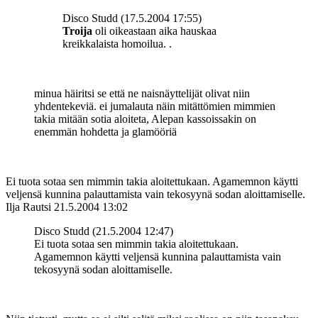
Disco Studd (17.5.2004 17:55)
Troija
oli oikeastaan aika hauskaa
kreikkalaista homoilua. .
minua häiritsi se että ne naisnäyttelijät olivat niin
yhdentekeviä. ei jumalauta näin mitättömien mimmien
takia mitään sotia aloiteta, Alepan kassoissakin on
enemmän hohdetta ja glamööriä
Ei tuota sotaa sen mimmin takia aloitettukaan. Agamemnon käytti
veljensä kunnina palauttamista vain tekosyynä sodan aloittamiselle.
Ilja Rautsi
21.5.2004 13:02
Disco Studd (21.5.2004 12:47)
Ei tuota sotaa sen mimmin takia aloitettukaan.
Agamemnon käytti veljensä kunnina palauttamista vain
tekosyynä sodan aloittamiselle.