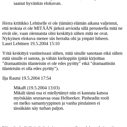
saanut hyvänkin elokuvan.
Herra kriitikko Lehtiselle ei ole (tämän) elämän aikana valjennut,
että teoksia ei ole MITÄÄN järkeä arvioida sillä perusteella mitä ne
eivät ole, vaan olennaista olisi keskittyä siihen mitä ne ovat.
Nykyinen elokuva menee siis herralta ohi ja ympäri hilseen.
Lauri Lehtinen
19.5.2004 15:10
Yritä keskittyä vastineissasi siihen, mitä sinulle sanotaan eikä siihen
mitä sinulle ei sanota, ja vähän kielioppiin (pitää kirjoittaa
"dramaattisiin tilanteisiin ei ole edes pyritty" eikä "dramaattisiin
tilanteisiin ei olla edes pyritty").
Ilja Rautsi
19.5.2004 17:54
MikaR (19.5.2004 13:03)
Mikäli tämä osa ei miellyttänyt niin ei kannata katsoa
myöskään seuraavaa osaa Hellseeker. Pinheadin rooli
on melko samantyyppinen ja vanha pirulainen ei
tässäkään näy turhan paljon.