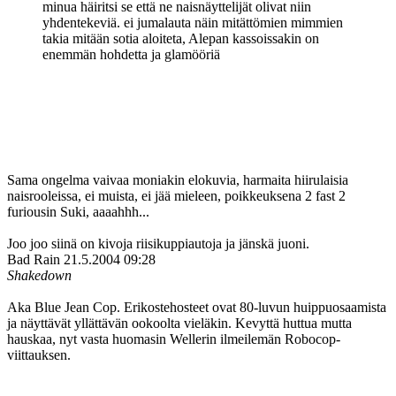
minua häiritsi se että ne naisnäyttelijät olivat niin
yhdentekeviä. ei jumalauta näin mitättömien mimmien
takia mitään sotia aloiteta, Alepan kassoissakin on
enemmän hohdetta ja glamööriä
Sama ongelma vaivaa moniakin elokuvia, harmaita hiirulaisia
naisrooleissa, ei muista, ei jää mieleen, poikkeuksena 2 fast 2
furiousin Suki, aaaahhh...
Joo joo siinä on kivoja riisikuppiautoja ja jänskä juoni.
Bad Rain
21.5.2004 09:28
Shakedown
Aka Blue Jean Cop. Erikostehosteet ovat 80-luvun huippuosaamista
ja näyttävät yllättävän ookoolta vieläkin. Kevyttä huttua mutta
hauskaa, nyt vasta huomasin Wellerin ilmeilemän Robocop-
viittauksen.