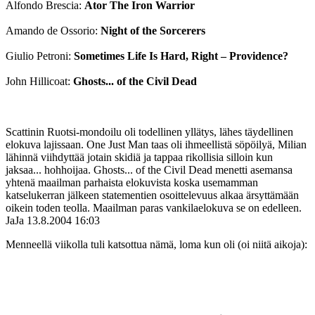
Alfondo Brescia:
Ator The Iron Warrior
Amando de Ossorio:
Night of the Sorcerers
Giulio Petroni:
Sometimes Life Is Hard, Right – Providence?
John Hillicoat:
Ghosts... of the Civil Dead
Scattinin Ruotsi-mondoilu oli todellinen yllätys, lähes täydellinen
elokuva lajissaan. One Just Man taas oli ihmeellistä söpöilyä, Milian
lähinnä viihdyttää jotain skidiä ja tappaa rikollisia silloin kun
jaksaa... hohhoijaa. Ghosts... of the Civil Dead menetti asemansa
yhtenä maailman parhaista elokuvista koska usemamman
katselukerran jälkeen statementien osoittelevuus alkaa ärsyttämään
oikein toden teolla. Maailman paras vankilaelokuva se on edelleen.
JaJa
13.8.2004 16:03
Menneellä viikolla tuli katsottua nämä, loma kun oli (oi niitä aikoja):