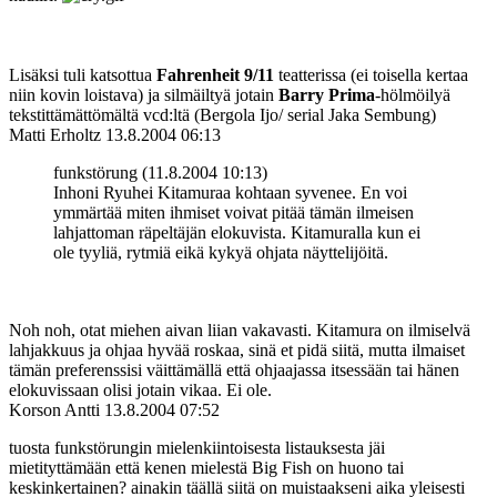
Lisäksi tuli katsottua
Fahrenheit 9/11
teatterissa (ei toisella kertaa
niin kovin loistava) ja silmäiltyä jotain
Barry Prima
-hölmöilyä
tekstittämättömältä vcd:ltä (Bergola Ijo/ serial Jaka Sembung)
Matti Erholtz
13.8.2004 06:13
funkstörung (11.8.2004 10:13)
Inhoni Ryuhei Kitamuraa kohtaan syvenee. En voi
ymmärtää miten ihmiset voivat pitää tämän ilmeisen
lahjattoman räpeltäjän elokuvista. Kitamuralla kun ei
ole tyyliä, rytmiä eikä kykyä ohjata näyttelijöitä.
Noh noh, otat miehen aivan liian vakavasti. Kitamura on ilmiselvä
lahjakkuus ja ohjaa hyvää roskaa, sinä et pidä siitä, mutta ilmaiset
tämän preferenssisi väittämällä että ohjaajassa itsessään tai hänen
elokuvissaan olisi jotain vikaa. Ei ole.
Korson Antti
13.8.2004 07:52
tuosta funkstörungin mielenkiintoisesta listauksesta jäi
mietityttämään että kenen mielestä Big Fish on huono tai
keskinkertainen? ainakin täällä siitä on muistaakseni aika yleisesti