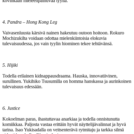
kovinkaan mieleenpainuvaa tyyliä.
4. Pandra – Hong Kong Leg
Vaivasenluusta kärsivä nainen hakeutuu outoon hoitoon. Rokuro
Mochizukilta voidaan odottaa mielenkiintoisia elokuvia
tulevaisuudessa, jos vain tyylin hiominen tekee tehtävänsä.
5. Hijiki
Todella erilainen kidnappausdraama. Hauska, innovatiivinen,
surullinen. Yukihiko Tsusumilla on homma hanskassa ja aurinkoinen
tulevaisuus edessään.
6. Justice
Kokoelman paras, ihastuttavaa anarkiaa ja todella onnistunutta
komiikkaa. Paljosta vastaa erittäin hyvät näyttelijävalinnat ja hyvä
tarina. Isao Yukisadalla on veitsenterävä rytmitaju ja tarkka silmä