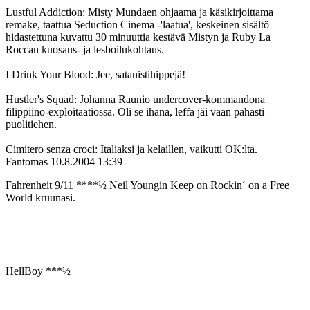
Lustful Addiction: Misty Mundaen ohjaama ja käsikirjoittama
remake, taattua Seduction Cinema -'laatua', keskeinen sisältö
hidastettuna kuvattu 30 minuuttia kestävä Mistyn ja Ruby La
Roccan kuosaus- ja lesboilukohtaus.
I Drink Your Blood: Jee, satanistihippejä!
Hustler's Squad: Johanna Raunio undercover-kommandona
filippiino-exploitaatiossa. Oli se ihana, leffa jäi vaan pahasti
puolitiehen.
Cimitero senza croci: Italiaksi ja kelaillen, vaikutti OK:lta.
Fantomas
10.8.2004 13:39
Fahrenheit 9/11 ****½ Neil Youngin Keep on Rockin´ on a Free
World kruunasi.
HellBoy ***½