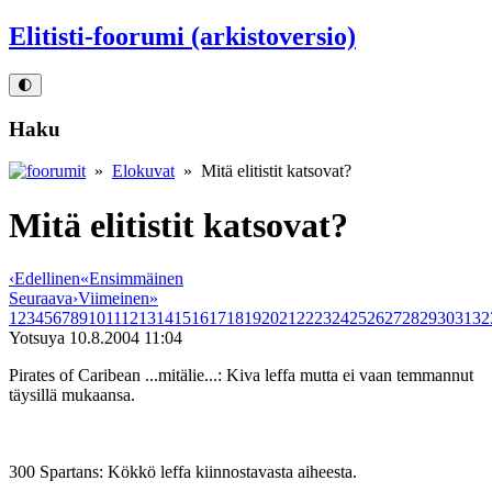
Elitisti-foorumi (arkistoversio)
🌓
Haku
»
Elokuvat
» Mitä elitistit katsovat?
Mitä elitistit katsovat?
‹
Edellinen
«
Ensimmäinen
Seuraava
›
Viimeinen
»
1
2
3
4
5
6
7
8
9
10
11
12
13
14
15
16
17
18
19
20
21
22
23
24
25
26
27
28
29
30
31
32
Yotsuya
10.8.2004 11:04
Pirates of Caribean ...mitälie...: Kiva leffa mutta ei vaan temmannut
täysillä mukaansa.
300 Spartans: Kökkö leffa kiinnostavasta aiheesta.