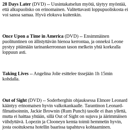
28 Days Later
(DVD) -- Uusintakatselun myötä, täytyy myöntää,
että alkupuolisko on erinomainen. Valitettavasti loppupuoliskosta ei
voi sanoa samaa. Hyvä elokuva kuitenkin.
Once Upon a Time in America
(DVD) -- Ensimmäinen
puolituntinen on ällistyttävän hienoa kerrontaa, ja onneksi Leone
pystyy pitämään tarinankerronnan tason melkein yhtä korkealla
loppuun asti.
Taking Lives
-- Angelina Jolie esittelee tissejään 1h 15min
kohdalla.
Out of Sight
(DVD) -- Soderberghin ohjauksessa Elmore Leonard
kääntyy erinomaisen hyvin valkokankaalle. Tarantinon Leonard-
filmatisoinnin, Jackie Brownin (Rum Punch) tasolle ei ihan yllettä,
mutta ei haittaa yhtään, sillä Out of Sight on sujuva ja äärimmäisen
viihdyttävä. Lopezin ja Clooneyn kemia toimii hemmetin hyvin,
josta osoituksena hotellin baarissa tapahtuva kohtaaminen.