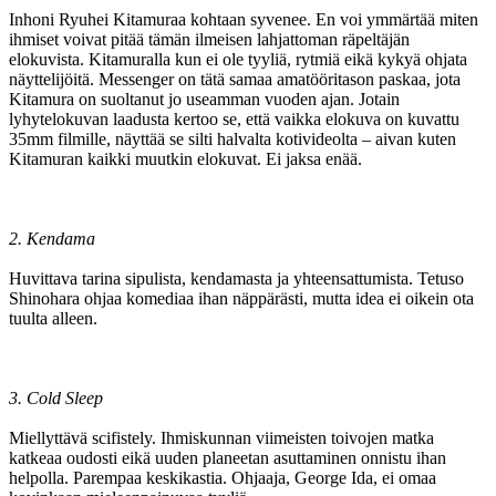
Inhoni Ryuhei Kitamuraa kohtaan syvenee. En voi ymmärtää miten
ihmiset voivat pitää tämän ilmeisen lahjattoman räpeltäjän
elokuvista. Kitamuralla kun ei ole tyyliä, rytmiä eikä kykyä ohjata
näyttelijöitä. Messenger on tätä samaa amatööritason paskaa, jota
Kitamura on suoltanut jo useamman vuoden ajan. Jotain
lyhytelokuvan laadusta kertoo se, että vaikka elokuva on kuvattu
35mm filmille, näyttää se silti halvalta kotivideolta – aivan kuten
Kitamuran kaikki muutkin elokuvat. Ei jaksa enää.
2. Kendama
Huvittava tarina sipulista, kendamasta ja yhteensattumista. Tetuso
Shinohara ohjaa komediaa ihan näppärästi, mutta idea ei oikein ota
tuulta alleen.
3. Cold Sleep
Miellyttävä scifistely. Ihmiskunnan viimeisten toivojen matka
katkeaa oudosti eikä uuden planeetan asuttaminen onnistu ihan
helpolla. Parempaa keskikastia. Ohjaaja, George Ida, ei omaa