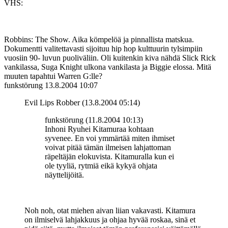
VHS:
Robbins: The Show. Aika kömpelöä ja pinnallista matskua.
Dokumentti valitettavasti sijoituu hip hop kulttuurin tylsimpiin
vuosiin 90- luvun puoliväliin. Oli kuitenkin kiva nähdä Slick Rick
vankilassa, Suga Knight ulkona vankilasta ja Biggie elossa. Mitä
muuten tapahtui Warren G:lle?
funkstörung
13.8.2004 10:07
Evil Lips Robber (13.8.2004 05:14)
funkstörung (11.8.2004 10:13)
Inhoni Ryuhei Kitamuraa kohtaan
syvenee. En voi ymmärtää miten ihmiset
voivat pitää tämän ilmeisen lahjattoman
räpeltäjän elokuvista. Kitamuralla kun ei
ole tyyliä, rytmiä eikä kykyä ohjata
näyttelijöitä.
Noh noh, otat miehen aivan liian vakavasti. Kitamura
on ilmiselvä lahjakkuus ja ohjaa hyvää roskaa, sinä et