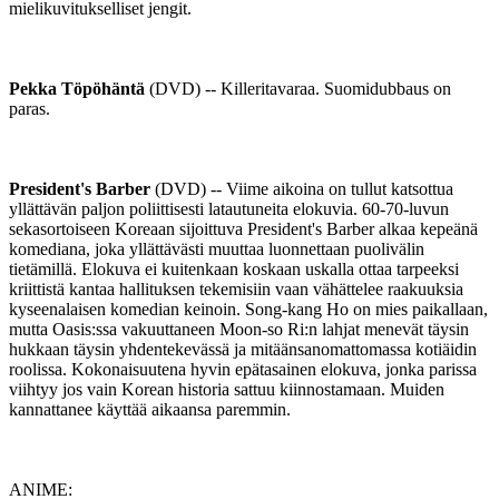
mielikuvitukselliset jengit.
Pekka Töpöhäntä
(DVD) -- Killeritavaraa. Suomidubbaus on
paras.
President's Barber
(DVD) -- Viime aikoina on tullut katsottua
yllättävän paljon poliittisesti latautuneita elokuvia. 60-70-luvun
sekasortoiseen Koreaan sijoittuva President's Barber alkaa kepeänä
komediana, joka yllättävästi muuttaa luonnettaan puolivälin
tietämillä. Elokuva ei kuitenkaan koskaan uskalla ottaa tarpeeksi
kriittistä kantaa hallituksen tekemisiin vaan vähättelee raakuuksia
kyseenalaisen komedian keinoin. Song-kang Ho on mies paikallaan,
mutta Oasis:ssa vakuuttaneen Moon-so Ri:n lahjat menevät täysin
hukkaan täysin yhdentekevässä ja mitäänsanomattomassa kotiäidin
roolissa. Kokonaisuutena hyvin epätasainen elokuva, jonka parissa
viihtyy jos vain Korean historia sattuu kiinnostamaan. Muiden
kannattanee käyttää aikaansa paremmin.
ANIME: