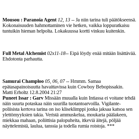
Mousou : Paranoia Agent
12, 13
-- Ja niin tarina tuli päätökseensä.
Kokonaisuuden hahmottaminen vie hetken, vaikka loppuratkaisu
tuntuikin hieman helpolta. Lokakuussa kortti vinkuu kuitenkin.
Full Metal Alchemist
02x11-18
-- Eipä löydy enää mitään lisättävää.
Ehdotonta parhautta.
Samurai Champloo
05, 06, 07
-- Hmmm. Samaa
epätasapainoisuutta havaittavissa kuin Cowboy Bebopissakin.
Matti Erholtz
12.8.2004 21:27
Puneet Issar : Garv
Missään muualla kuin Intiassa ei voitane tehdä
näin suurta potaskaa näin suurilla tuotantoarvoilla. Vigilante-
poliisista kertova tarina on iso kliseklimppi jonka jaksaa katsoa sen
ylettömyyksien takia. Veristä ammuskelua, moukaria päälakeen,
miekkaa mahaan, poliittisia palopuheita, itkeviä äitejä, pöljää
näyttelemistä, laulua, tanssia ja todella rumia roistoja. ***