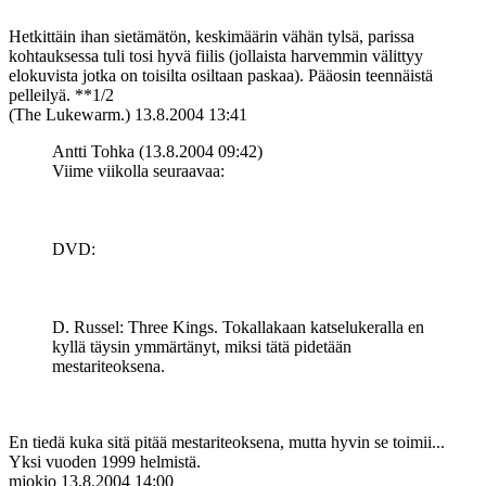
Hetkittäin ihan sietämätön, keskimäärin vähän tylsä, parissa
kohtauksessa tuli tosi hyvä fiilis (jollaista harvemmin välittyy
elokuvista jotka on toisilta osiltaan paskaa). Pääosin teennäistä
pelleilyä. **1/2
(The Lukewarm.)
13.8.2004 13:41
Antti Tohka (13.8.2004 09:42)
Viime viikolla seuraavaa:
DVD:
D. Russel: Three Kings. Tokallakaan katselukeralla en
kyllä täysin ymmärtänyt, miksi tätä pidetään
mestariteoksena.
En tiedä kuka sitä pitää mestariteoksena, mutta hyvin se toimii...
Yksi vuoden 1999 helmistä.
mjokio
13.8.2004 14:00