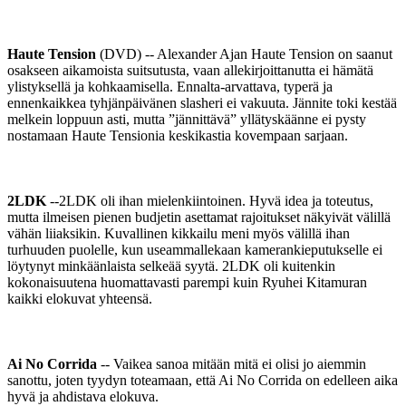
Haute Tension
(DVD) -- Alexander Ajan Haute Tension on saanut
osakseen aikamoista suitsutusta, vaan allekirjoittanutta ei hämätä
ylistyksellä ja kohkaamisella. Ennalta-arvattava, typerä ja
ennenkaikkea tyhjänpäivänen slasheri ei vakuuta. Jännite toki kestää
melkein loppuun asti, mutta ”jännittävä” yllätyskäänne ei pysty
nostamaan Haute Tensionia keskikastia kovempaan sarjaan.
2LDK
--2LDK oli ihan mielenkiintoinen. Hyvä idea ja toteutus,
mutta ilmeisen pienen budjetin asettamat rajoitukset näkyivät välillä
vähän liiaksikin. Kuvallinen kikkailu meni myös välillä ihan
turhuuden puolelle, kun useammallekaan kamerankieputukselle ei
löytynyt minkäänlaista selkeää syytä. 2LDK oli kuitenkin
kokonaisuutena huomattavasti parempi kuin Ryuhei Kitamuran
kaikki elokuvat yhteensä.
Ai No Corrida
-- Vaikea sanoa mitään mitä ei olisi jo aiemmin
sanottu, joten tyydyn toteamaan, että Ai No Corrida on edelleen aika
hyvä ja ahdistava elokuva.