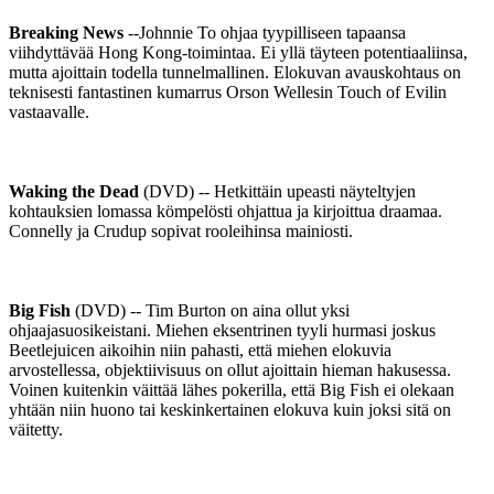
Breaking News
--Johnnie To ohjaa tyypilliseen tapaansa
viihdyttävää Hong Kong-toimintaa. Ei yllä täyteen potentiaaliinsa,
mutta ajoittain todella tunnelmallinen. Elokuvan avauskohtaus on
teknisesti fantastinen kumarrus Orson Wellesin Touch of Evilin
vastaavalle.
Waking the Dead
(DVD) -- Hetkittäin upeasti näyteltyjen
kohtauksien lomassa kömpelösti ohjattua ja kirjoittua draamaa.
Connelly ja Crudup sopivat rooleihinsa mainiosti.
Big Fish
(DVD) -- Tim Burton on aina ollut yksi
ohjaajasuosikeistani. Miehen eksentrinen tyyli hurmasi joskus
Beetlejuicen aikoihin niin pahasti, että miehen elokuvia
arvostellessa, objektiivisuus on ollut ajoittain hieman hakusessa.
Voinen kuitenkin väittää lähes pokerilla, että Big Fish ei olekaan
yhtään niin huono tai keskinkertainen elokuva kuin joksi sitä on
väitetty.