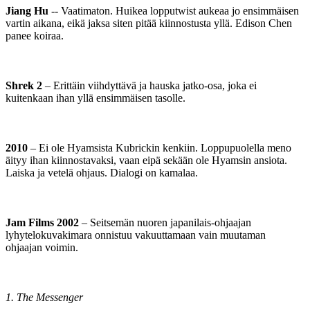
Jiang Hu
-- Vaatimaton. Huikea lopputwist aukeaa jo ensimmäisen
vartin aikana, eikä jaksa siten pitää kiinnostusta yllä. Edison Chen
panee koiraa.
Shrek 2
– Erittäin viihdyttävä ja hauska jatko-osa, joka ei
kuitenkaan ihan yllä ensimmäisen tasolle.
2010
– Ei ole Hyamsista Kubrickin kenkiin. Loppupuolella meno
äityy ihan kiinnostavaksi, vaan eipä sekään ole Hyamsin ansiota.
Laiska ja vetelä ohjaus. Dialogi on kamalaa.
Jam Films 2002
– Seitsemän nuoren japanilais-ohjaajan
lyhytelokuvakimara onnistuu vakuuttamaan vain muutaman
ohjaajan voimin.
1. The Messenger