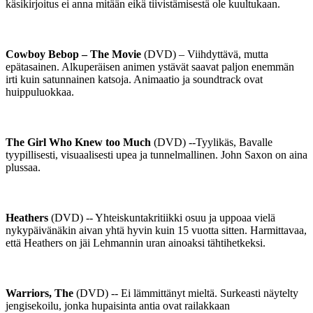
käsikirjoitus ei anna mitään eikä tiivistämisestä ole kuultukaan.
Cowboy Bebop – The Movie
(DVD) – Viihdyttävä, mutta
epätasainen. Alkuperäisen animen ystävät saavat paljon enemmän
irti kuin satunnainen katsoja. Animaatio ja soundtrack ovat
huippuluokkaa.
The Girl Who Knew too Much
(DVD) --Tyylikäs, Bavalle
tyypillisesti, visuaalisesti upea ja tunnelmallinen. John Saxon on aina
plussaa.
Heathers
(DVD) -- Yhteiskuntakritiikki osuu ja uppoaa vielä
nykypäivänäkin aivan yhtä hyvin kuin 15 vuotta sitten. Harmittavaa,
että Heathers on jäi Lehmannin uran ainoaksi tähtihetkeksi.
Warriors, The
(DVD) -- Ei lämmittänyt mieltä. Surkeasti näytelty
jengisekoilu, jonka hupaisinta antia ovat railakkaan