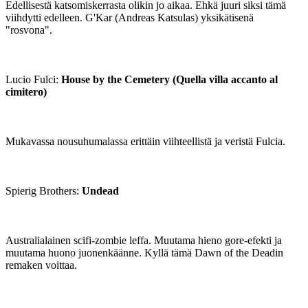
Edellisestä katsomiskerrasta olikin jo aikaa. Ehkä juuri siksi tämä
viihdytti edelleen. G'Kar (Andreas Katsulas) yksikätisenä
"rosvona".
Lucio Fulci:
House by the Cemetery (Quella villa accanto al
cimitero)
Mukavassa nousuhumalassa erittäin viihteellistä ja veristä Fulcia.
Spierig Brothers:
Undead
Australialainen scifi-zombie leffa. Muutama hieno gore-efekti ja
muutama huono juonenkäänne. Kyllä tämä Dawn of the Deadin
remaken voittaa.