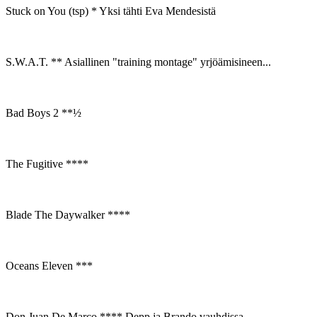
Stuck on You (tsp) * Yksi tähti Eva Mendesistä
S.W.A.T. ** Asiallinen "training montage" yrjöämisineen...
Bad Boys 2 **½
The Fugitive ****
Blade The Daywalker ****
Oceans Eleven ***
Don Juan De Marco **** Depp ja Brando vauhdissa.