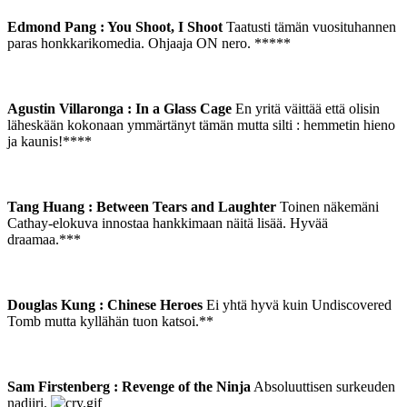
Edmond Pang : You Shoot, I Shoot
Taatusti tämän vuosituhannen
paras honkkarikomedia. Ohjaaja ON nero. *****
Agustin Villaronga : In a Glass Cage
En yritä väittää että olisin
läheskään kokonaan ymmärtänyt tämän mutta silti : hemmetin hieno
ja kaunis!****
Tang Huang : Between Tears and Laughter
Toinen näkemäni
Cathay-elokuva innostaa hankkimaan näitä lisää. Hyvää
draamaa.***
Douglas Kung : Chinese Heroes
Ei yhtä hyvä kuin Undiscovered
Tomb mutta kyllähän tuon katsoi.**
Sam Firstenberg : Revenge of the Ninja
Absoluuttisen surkeuden
nadiiri.