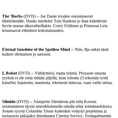
The 'Burbs
(DVD) -- Joe Dante irvailee onnistuneesti
lähiöelämälle. Hanks näyttelee Tom Hanksia jo ihan kiitettävän
hyvin uransa alkuvaiheillakin. Corey Feldman ja Prinsessa Leia
kruunaavat elitistisen kokonaisuuden.
Eternal Sunshine of the Spotless Mind
-- Niin, Ilja onkin tästä
kaiken olennaisen jo sanonut.
I, Robot
(DVD) -- Viihdyttävä, mutta tyhmä. Proyasin omasta
tyylistä ei ole enää mitään jäljellä, kuin robotin (!) tekemää työtä
katselisi; hajutonta, mautonta, teknisesti taitavaa, vaan vailla sielua.
Silmido
(DVD) -- Alunperin Silmidosta piti tulla Korean
ensimmäinen täysin amerikkalaisella rahalla tehty toimintaelokuva.
Jostain syystä Columbia Tristar kuitenkin vetäytyi projektista ja
tuotannon jatkajaksi ilmoittautui Cinema Service. Tositapahtumiin