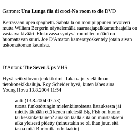
Garrone:
Una Lunga fila di croci-No room to die
DVD
Kerrassaan upea spaghetti. Sabatalla on monipiippunen revolveri
mutta William Bergerin näyttelemällä saarnaajapalkkamurhaajalla on
vastaava kivääri. Elokuvassa syntyvä ruumitten määrä on
huomattavan suuri. Joe D'Amaton kameratyöskentely jotain aivan
uskomattoman kaunista.
D'Antoni:
The Seven-Ups
VHS
Hyvä seitkytluvun jenkkikrimi. Takaa-ajot vielä ilman
tietokonekikkailuja. Roy Scheider hyvä, kuten lähes aina.
Young Hova
13.8.2004 11:54
antti (13.8.2004 07:53)
tuosta funkstörungin mielenkiintoisesta listauksesta jäi
mietityttämään että kenen mielestä Big Fish on huono
tai keskinkertainen? ainakin täällä siitä on muistaakseni
aika yleisesti pidetty (minustakin se oli ihan juuri sitä
tasoa mitä Burtonilta odottaakin)