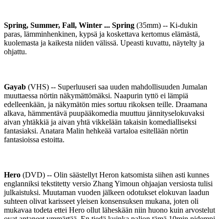
Spring, Summer, Fall, Winter ... Spring
(35mm) -- Ki-dukin
paras, lämminhenkinen, kypsä ja koskettava kertomus elämästä,
kuolemasta ja kaikesta niiden välissä. Upeasti kuvattu, näytelty ja
ohjattu.
Gayab
(VHS) -- Superluuseri saa uuden mahdollisuuden Jumalan
muuttaessa nörtin näkymättömäksi. Naapurin tyttö ei lämpiä
edelleenkään, ja näkymätön mies sortuu rikoksen teille. Draamana
alkava, hämmentävä puupääkomedia muuttuu jännityselokuvaksi
aivan yhtäkkiä ja aivan yhtä vikkelään takaisin komedialliseksi
fantasiaksi. Anatara Malin hehkeää vartaloa esitellään nörtin
fantasioissa estoitta.
Hero
(DVD) -- Olin säästellyt Heron katsomista siihen asti kunnes
englanniksi tekstitetty versio Zhang Yimoun ohjaajan versiosta tulisi
julkaistuksi. Muutaman vuoden jälkeen odotukset elokuvan laadun
suhteen olivat karisseet yleisen konsensuksen mukana, joten oli
mukavaa todeta ettei Hero ollut läheskään niin huono kuin arvostelut
ovat antaneet ymmärtää. En tiedä kuinka paljon tämä 10min pidempi