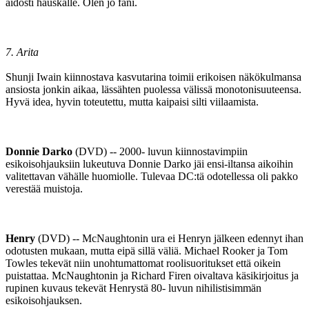
aidosti hauskalle. Olen jo fani.
7. Arita
Shunji Iwain kiinnostava kasvutarina toimii erikoisen näkökulmansa
ansiosta jonkin aikaa, lässähten puolessa välissä monotonisuuteensa.
Hyvä idea, hyvin toteutettu, mutta kaipaisi silti viilaamista.
Donnie Darko
(DVD) -- 2000- luvun kiinnostavimpiin
esikoisohjauksiin lukeutuva Donnie Darko jäi ensi-iltansa aikoihin
valitettavan vähälle huomiolle. Tulevaa DC:tä odotellessa oli pakko
verestää muistoja.
Henry
(DVD) -- McNaughtonin ura ei Henryn jälkeen edennyt ihan
odotusten mukaan, mutta eipä sillä väliä. Michael Rooker ja Tom
Towles tekevät niin unohtumattomat roolisuoritukset että oikein
puistattaa. McNaughtonin ja Richard Firen oivaltava käsikirjoitus ja
rupinen kuvaus tekevät Henrystä 80- luvun nihilistisimmän
esikoisohjauksen.