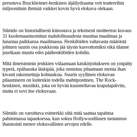
perustuva Bruckheimer-henkinen äijäilydraama veti teattereihin
miljoonittain ihmisiä vaikkei kovin hyvä elokuva olekaan.
Silmido on historiallisesti kiinostava ja teknisesti moitteeton kuvaus
31 kuolemaantuomitun mahdollisuudesta muuttaa maailmaa ja
lunastaa paikkansa maailmassa. Henkilöiden valtavasta määrästä
johtuen suurin osa joukkiosta jää täysin kasvottomiksi eikä tilanne
juurikaan muutu edes päähenkilöiden kohdin.
Mitä ilmeisimmin jenkkien viilaamaan käsikirjoitukseen on ympätty
typerä, epähauska läskipää, joka onnistuu pilaamaan monia ihan
kivasti rakennettuja kohtauksia. Suurin syyllinen elokuvan
pilaamiseen on kuitenkin todella mahtipontinen, The Rock-
henkinen, musiikki, joka on hyvää kuunneltavaa krapulapäiviin,
mutta ei sovi itse elokuvaan.
Silmido on varoittava esimerkki siitä mitä saattaa tapahtua
pahimmassa tapauksessa, kun sokea Hollywoodilasen tuotannon
ihannointi menee elokuvallisten arvojen edelle.