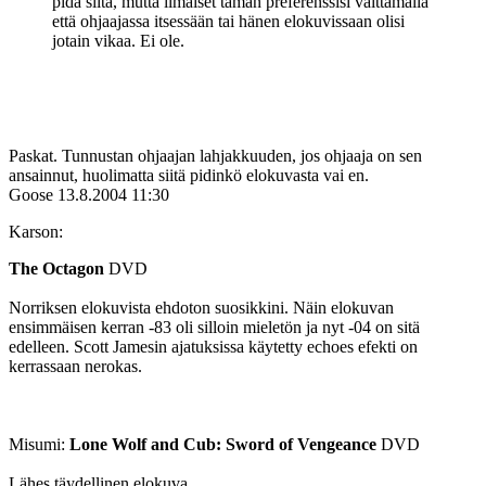
pidä siitä, mutta ilmaiset tämän preferenssisi väittämällä
että ohjaajassa itsessään tai hänen elokuvissaan olisi
jotain vikaa. Ei ole.
Paskat. Tunnustan ohjaajan lahjakkuuden, jos ohjaaja on sen
ansainnut, huolimatta siitä pidinkö elokuvasta vai en.
Goose
13.8.2004 11:30
Karson:
The Octagon
DVD
Norriksen elokuvista ehdoton suosikkini. Näin elokuvan
ensimmäisen kerran ‑83 oli silloin mieletön ja nyt ‑04 on sitä
edelleen. Scott Jamesin ajatuksissa käytetty echoes efekti on
kerrassaan nerokas.
Misumi:
Lone Wolf and Cub: Sword of Vengeance
DVD
Lähes täydellinen elokuva.