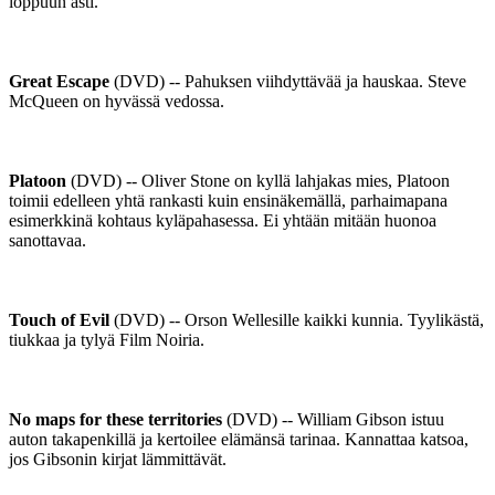
loppuun asti.
Great Escape
(DVD) -- Pahuksen viihdyttävää ja hauskaa. Steve
McQueen on hyvässä vedossa.
Platoon
(DVD) -- Oliver Stone on kyllä lahjakas mies, Platoon
toimii edelleen yhtä rankasti kuin ensinäkemällä, parhaimapana
esimerkkinä kohtaus kyläpahasessa. Ei yhtään mitään huonoa
sanottavaa.
Touch of Evil
(DVD) -- Orson Wellesille kaikki kunnia. Tyylikästä,
tiukkaa ja tylyä Film Noiria.
No maps for these territories
(DVD) -- William Gibson istuu
auton takapenkillä ja kertoilee elämänsä tarinaa. Kannattaa katsoa,
jos Gibsonin kirjat lämmittävät.