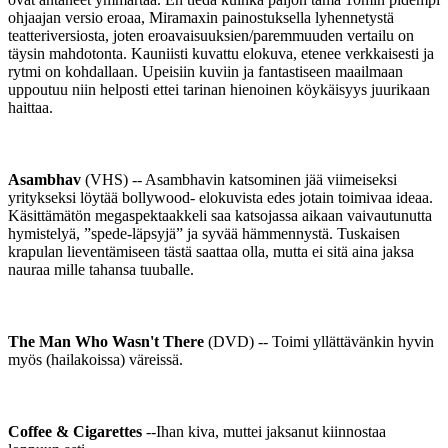
ohjaajan versio eroaa, Miramaxin painostuksella lyhennetystä
teatteriversiosta, joten eroavaisuuksien/paremmuuden vertailu on
täysin mahdotonta. Kauniisti kuvattu elokuva, etenee verkkaisesti ja
rytmi on kohdallaan. Upeisiin kuviin ja fantastiseen maailmaan
uppoutuu niin helposti ettei tarinan hienoinen köykäisyys juurikaan
haittaa.
Asambhav
(VHS) -- Asambhavin katsominen jää viimeiseksi
yritykseksi löytää bollywood- elokuvista edes jotain toimivaa ideaa.
Käsittämätön megaspektaakkeli saa katsojassa aikaan vaivautunutta
hymistelyä, ”spede-läpsyjä” ja syvää hämmennystä. Tuskaisen
krapulan lieventämiseen tästä saattaa olla, mutta ei sitä aina jaksa
nauraa mille tahansa tuuballe.
The Man Who Wasn't There
(DVD) -- Toimi yllättävänkin hyvin
myös (hailakoissa) väreissä.
Coffee & Cigarettes
--Ihan kiva, muttei jaksanut kiinnostaa