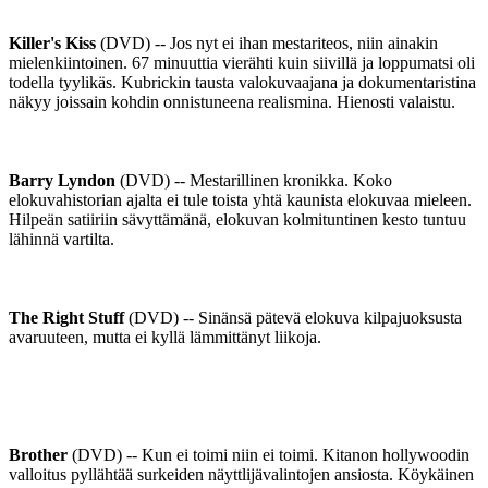
Killer's Kiss
(DVD) -- Jos nyt ei ihan mestariteos, niin ainakin
mielenkiintoinen. 67 minuuttia vierähti kuin siivillä ja loppumatsi oli
todella tyylikäs. Kubrickin tausta valokuvaajana ja dokumentaristina
näkyy joissain kohdin onnistuneena realismina. Hienosti valaistu.
Barry Lyndon
(DVD) -- Mestarillinen kronikka. Koko
elokuvahistorian ajalta ei tule toista yhtä kaunista elokuvaa mieleen.
Hilpeän satiiriin sävyttämänä, elokuvan kolmituntinen kesto tuntuu
lähinnä vartilta.
The Right Stuff
(DVD) -- Sinänsä pätevä elokuva kilpajuoksusta
avaruuteen, mutta ei kyllä lämmittänyt liikoja.
Brother
(DVD) -- Kun ei toimi niin ei toimi. Kitanon hollywoodin
valloitus pyllähtää surkeiden näyttlijävalintojen ansiosta. Köykäinen