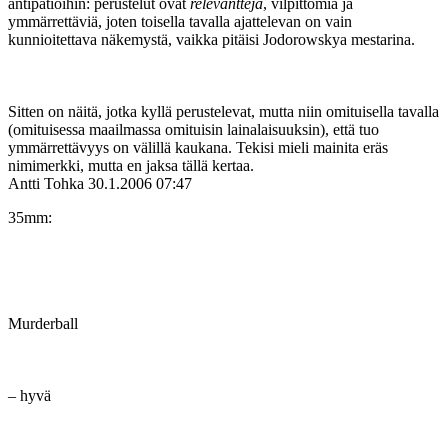
antipatioihin: perustelut ovat
relevantteja
, vilpittömiä ja
ymmärrettäviä, joten toisella tavalla ajattelevan on vain
kunnioitettava näkemystä, vaikka pitäisi Jodorowskya mestarina.
Sitten on näitä, jotka kyllä perustelevat, mutta niin omituisella tavalla
(omituisessa maailmassa omituisin lainalaisuuksin), että tuo
ymmärrettävyys on välillä kaukana. Tekisi mieli mainita eräs
nimimerkki, mutta en jaksa tällä kertaa.
Antti Tohka
30.1.2006 07:47
35mm:
Murderball
– hyvä