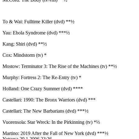
To & Wai: Fulltime Killer (dvd) **½
Yau: Ebola Syndrome (dvd) ***½
Kang: Shiri (dvd) **½
Cox: Mindstorm (tv) *
Mostow: Terminator 3: The Rise of the Machines (tv) **½
Murphy: Fortress 2: The Re-Entry (tv) *
Holland: One Crazy Summer (dvd) ****
Castellari: 1990: The Bronx Warriors (dvd) ***
Castellari: The New Barbarians (dvd) ***½
Vuorensola: Star Wreck: In the Pirkinning (tv) *½
Martino: 2019 After the Fall of New York (dvd) ***½
Yotsuya
29.1.2006 23:26