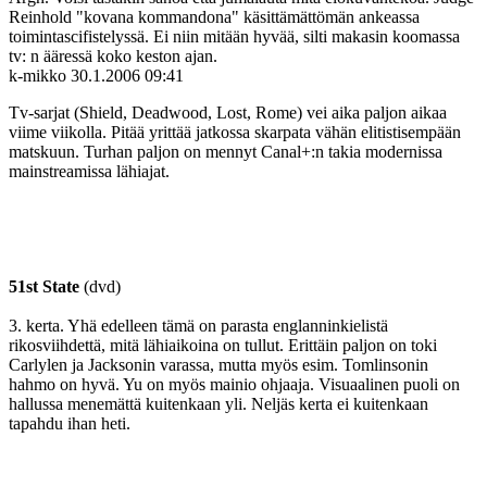
Reinhold "kovana kommandona" käsittämättömän ankeassa
toimintascifistelyssä. Ei niin mitään hyvää, silti makasin koomassa
tv: n ääressä koko keston ajan.
k-mikko
30.1.2006 09:41
Tv-sarjat (Shield, Deadwood, Lost, Rome) vei aika paljon aikaa
viime viikolla. Pitää yrittää jatkossa skarpata vähän elitistisempään
matskuun. Turhan paljon on mennyt Canal+:n takia modernissa
mainstreamissa lähiajat.
51st State
(dvd)
3. kerta. Yhä edelleen tämä on parasta englanninkielistä
rikosviihdettä, mitä lähiaikoina on tullut. Erittäin paljon on toki
Carlylen ja Jacksonin varassa, mutta myös esim. Tomlinsonin
hahmo on hyvä. Yu on myös mainio ohjaaja. Visuaalinen puoli on
hallussa menemättä kuitenkaan yli. Neljäs kerta ei kuitenkaan
tapahdu ihan heti.