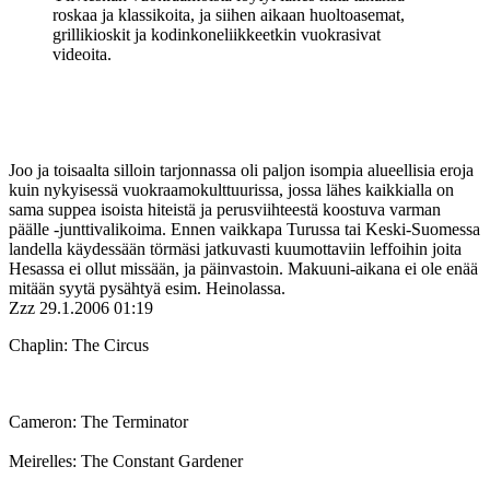
roskaa ja klassikoita, ja siihen aikaan huoltoasemat,
grillikioskit ja kodinkoneliikkeetkin vuokrasivat
videoita.
Joo ja toisaalta silloin tarjonnassa oli paljon isompia alueellisia eroja
kuin nykyisessä vuokraamokulttuurissa, jossa lähes kaikkialla on
sama suppea isoista hiteistä ja perusviihteestä koostuva varman
päälle ‑junttivalikoima. Ennen vaikkapa Turussa tai Keski-Suomessa
landella käydessään törmäsi jatkuvasti kuumottaviin leffoihin joita
Hesassa ei ollut missään, ja päinvastoin. Makuuni-aikana ei ole enää
mitään syytä pysähtyä esim. Heinolassa.
Zzz
29.1.2006 01:19
Chaplin: The Circus
Cameron: The Terminator
Meirelles: The Constant Gardener