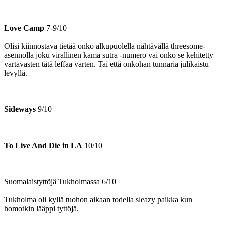
Love Camp
7-9/10
Olisi kiinnostava tietää onko alkupuolella nähtävällä threesome-
asennolla joku virallinen kama sutra ‑numero vai onko se kehitetty
vartavasten tätä leffaa varten. Tai että onkohan tunnaria julikaistu
levyllä.
Sideways
9/10
To Live And Die in LA
10/10
Suomalaistyttöjä Tukholmassa 6/10
Tukholma oli kyllä tuohon aikaan todella sleazy paikka kun
homotkin lääppi tyttöjä.