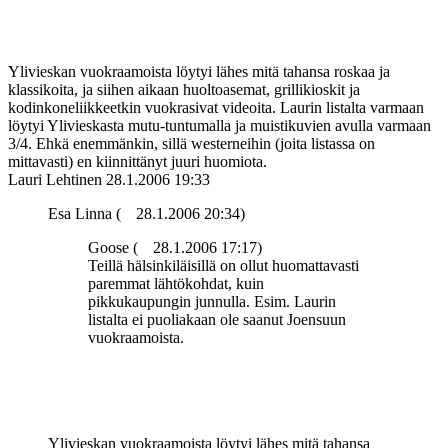
Ylivieskan vuokraamoista löytyi lähes mitä tahansa roskaa ja
klassikoita, ja siihen aikaan huoltoasemat, grillikioskit ja
kodinkoneliikkeetkin vuokrasivat videoita. Laurin listalta varmaan
löytyi Ylivieskasta mutu-tuntumalla ja muistikuvien avulla varmaan
3/4. Ehkä enemmänkin, sillä westerneihin (joita listassa on
mittavasti) en kiinnittänyt juuri huomiota.
Lauri Lehtinen
28.1.2006 19:33
Esa Linna (
28.1.2006 20:34)
Goose (
28.1.2006 17:17)
Teillä hälsinkiläisillä on ollut huomattavasti
paremmat lähtökohdat, kuin
pikkukaupungin junnulla. Esim. Laurin
listalta ei puoliakaan ole saanut Joensuun
vuokraamoista.
Ylivieskan vuokraamoista löytyi lähes mitä tahansa