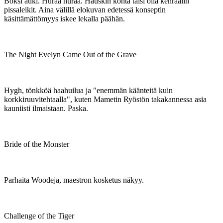
Boksi auki. Huraa huraa. Hauskin kohta taisi olla kenraalin
pissaleikit. Aina välillä elokuvan edetessä konseptin
käsittämättömyys iskee lekalla päähän.
The Night Evelyn Came Out of the Grave
Hygh, tönkköä haahuilua ja "enemmän käänteitä kuin
korkkiruuvitehtaalla", kuten Mametin Ryöstön takakannessa asia
kauniisti ilmaistaan. Paska.
Bride of the Monster
Parhaita Woodeja, maestron kosketus näkyy.
Challenge of the Tiger