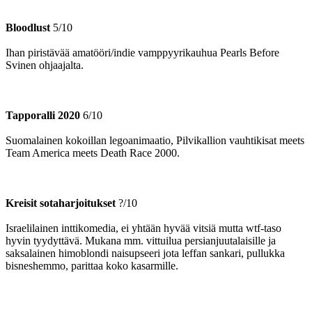
Bloodlust
5/10
Ihan piristävää amatööri/indie vamppyyrikauhua Pearls Before
Svinen ohjaajalta.
Tapporalli 2020
6/10
Suomalainen kokoillan legoanimaatio, Pilvikallion vauhtikisat meets
Team America meets Death Race 2000.
Kreisit sotaharjoitukset
?/10
Israelilainen inttikomedia, ei yhtään hyvää vitsiä mutta wtf-taso
hyvin tyydyttävä. Mukana mm. vittuilua persianjuutalaisille ja
saksalainen himoblondi naisupseeri jota leffan sankari, pullukka
bisneshemmo, parittaa koko kasarmille.