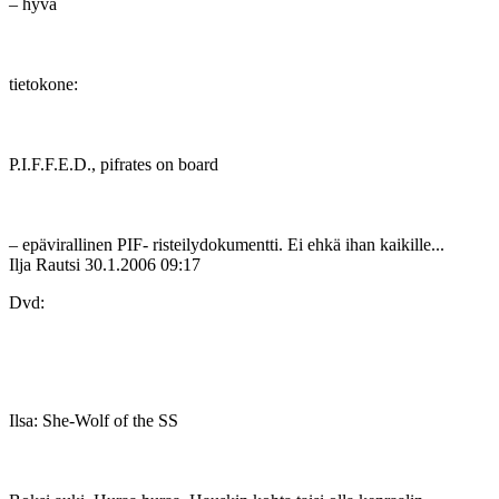
– hyvä
tietokone:
P.I.F.F.E.D., pifrates on board
– epävirallinen PIF- risteilydokumentti. Ei ehkä ihan kaikille...
Ilja Rautsi
30.1.2006 09:17
Dvd:
Ilsa: She-Wolf of the SS