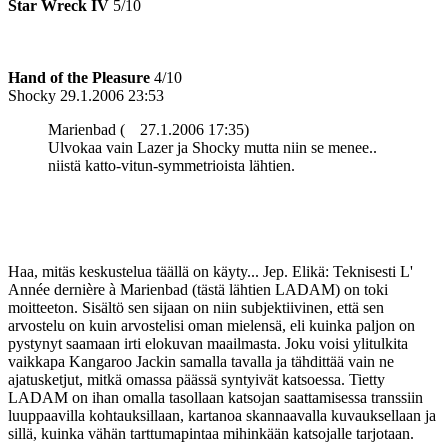
Star Wreck IV
5/10
Hand of the Pleasure
4/10
Shocky
29.1.2006 23:53
Marienbad (
27.1.2006 17:35)
Ulvokaa vain Lazer ja Shocky mutta niin se menee..
niistä katto-vitun-symmetrioista lähtien.
Haa, mitäs keskustelua täällä on käyty... Jep. Elikä: Teknisesti L'
Année dernière à Marienbad (tästä lähtien LADAM) on toki
moitteeton. Sisältö sen sijaan on niin subjektiivinen, että sen
arvostelu on kuin arvostelisi oman mielensä, eli kuinka paljon on
pystynyt saamaan irti elokuvan maailmasta. Joku voisi ylitulkita
vaikkapa Kangaroo Jackin samalla tavalla ja tähdittää vain ne
ajatusketjut, mitkä omassa päässä syntyivät katsoessa. Tietty
LADAM on ihan omalla tasollaan katsojan saattamisessa transsiin
luuppaavilla kohtauksillaan, kartanoa skannaavalla kuvauksellaan ja
sillä, kuinka vähän tarttumapintaa mihinkään katsojalle tarjotaan.