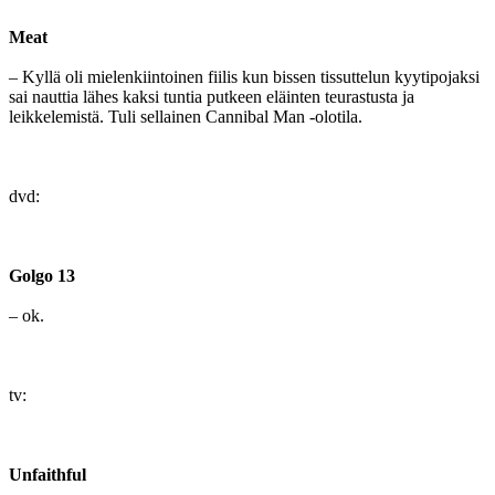
Meat
– Kyllä oli mielenkiintoinen fiilis kun bissen tissuttelun kyytipojaksi
sai nauttia lähes kaksi tuntia putkeen eläinten teurastusta ja
leikkelemistä. Tuli sellainen Cannibal Man ‑olotila.
dvd:
Golgo 13
– ok.
tv:
Unfaithful