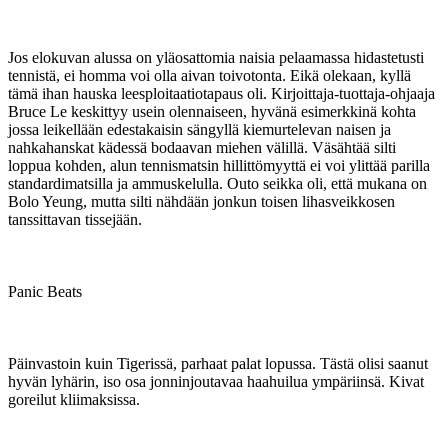
Jos elokuvan alussa on yläosattomia naisia pelaamassa hidastetusti
tennistä, ei homma voi olla aivan toivotonta. Eikä olekaan, kyllä
tämä ihan hauska leesploitaatiotapaus oli. Kirjoittaja-tuottaja-ohjaaja
Bruce Le keskittyy usein olennaiseen, hyvänä esimerkkinä kohta
jossa leikellään edestakaisin sängyllä kiemurtelevan naisen ja
nahkahanskat kädessä bodaavan miehen välillä. Väsähtää silti
loppua kohden, alun tennismatsin hillittömyyttä ei voi ylittää parilla
standardimatsilla ja ammuskelulla. Outo seikka oli, että mukana on
Bolo Yeung, mutta silti nähdään jonkun toisen lihasveikkosen
tanssittavan tissejään.
Panic Beats
Päinvastoin kuin Tigerissä, parhaat palat lopussa. Tästä olisi saanut
hyvän lyhärin, iso osa jonninjoutavaa haahuilua ympäriinsä. Kivat
goreilut kliimaksissa.