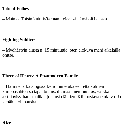
Titicut Follies
– Mainio. Toisin kuin Wisemanit yleensä, tämä oli hauska.
Fighting Soldiers
– Myöhästyin alusta n. 15 minuuttia joten elokuva meni aikalailla
ohitse.
Three of Hearts: A Postmodern Family
– Harmi että katalogissa kerrottiin etukäteen että kolmen
kimppasuhteessa tapahtuu ns. dramaattinen muutos, vaikka
aistittavissahan se olikin jo alusta lähtien. Kiinnostava elokuva. Ja
tämäkin oli hauska.
Rize