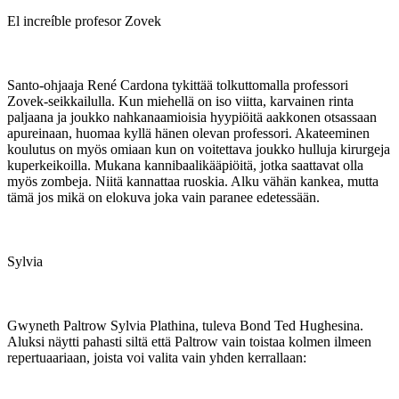
El increíble profesor Zovek
Santo-ohjaaja René Cardona tykittää tolkuttomalla professori
Zovek-seikkailulla. Kun miehellä on iso viitta, karvainen rinta
paljaana ja joukko nahkanaamioisia hyypiöitä aakkonen otsassaan
apureinaan, huomaa kyllä hänen olevan professori. Akateeminen
koulutus on myös omiaan kun on voitettava joukko hulluja kirurgeja
kuperkeikoilla. Mukana kannibaalikääpiöitä, jotka saattavat olla
myös zombeja. Niitä kannattaa ruoskia. Alku vähän kankea, mutta
tämä jos mikä on elokuva joka vain paranee edetessään.
Sylvia
Gwyneth Paltrow Sylvia Plathina, tuleva Bond Ted Hughesina.
Aluksi näytti pahasti siltä että Paltrow vain toistaa kolmen ilmeen
repertuaariaan, joista voi valita vain yhden kerrallaan: