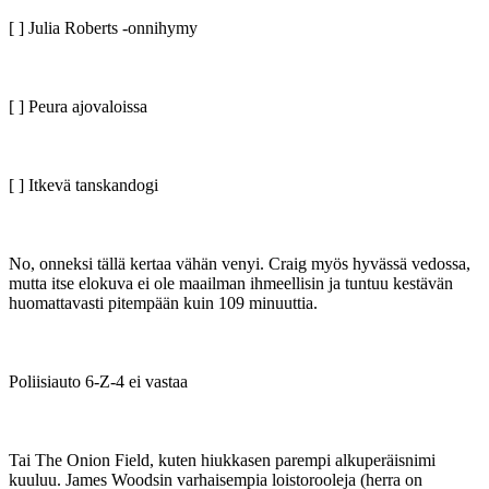
[ ] Julia Roberts ‑onnihymy
[ ] Peura ajovaloissa
[ ] Itkevä tanskandogi
No, onneksi tällä kertaa vähän venyi. Craig myös hyvässä vedossa,
mutta itse elokuva ei ole maailman ihmeellisin ja tuntuu kestävän
huomattavasti pitempään kuin 109 minuuttia.
Poliisiauto 6-Z-4 ei vastaa
Tai The Onion Field, kuten hiukkasen parempi alkuperäisnimi
kuuluu. James Woodsin varhaisempia loistorooleja (herra on