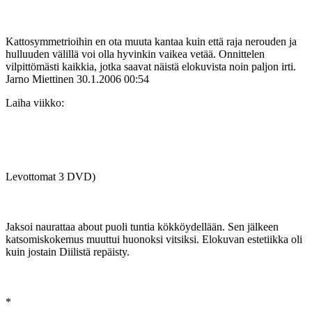
Kattosymmetrioihin en ota muuta kantaa kuin että raja nerouden ja
hulluuden välillä voi olla hyvinkin vaikea vetää. Onnittelen
vilpittömästi kaikkia, jotka saavat näistä elokuvista noin paljon irti.
Jarno Miettinen
30.1.2006 00:54
Laiha viikko:
Levottomat 3 DVD)
Jaksoi naurattaa about puoli tuntia kökköydellään. Sen jälkeen
katsomiskokemus muuttui huonoksi vitsiksi. Elokuvan estetiikka oli
kuin jostain Diilistä repäisty.
*