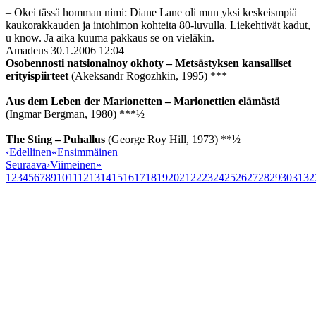
– Okei tässä homman nimi: Diane Lane oli mun yksi keskeismpiä
kaukorakkauden ja intohimon kohteita 80-luvulla. Liekehtivät kadut,
u know. Ja aika kuuma pakkaus se on vieläkin.
Amadeus
30.1.2006 12:04
Osobennosti natsionalnoy okhoty – Metsästyksen kansalliset
erityispiirteet
(Akeksandr Rogozhkin, 1995) ***
Aus dem Leben der Marionetten – Marionettien elämästä
(Ingmar Bergman, 1980) ***½
The Sting – Puhallus
(George Roy Hill, 1973) **½
‹
Edellinen
«
Ensimmäinen
Seuraava
›
Viimeinen
»
1
2
3
4
5
6
7
8
9
10
11
12
13
14
15
16
17
18
19
20
21
22
23
24
25
26
27
28
29
30
31
32