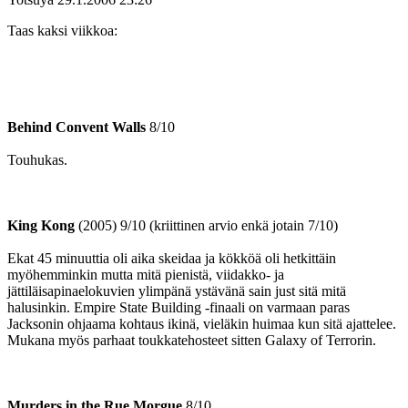
Taas kaksi viikkoa:
Behind Convent Walls
8/10
Touhukas.
King Kong
(2005) 9/10 (kriittinen arvio enkä jotain 7/10)
Ekat 45 minuuttia oli aika skeidaa ja kökköä oli hetkittäin
myöhemminkin mutta mitä pienistä, viidakko- ja
jättiläisapinaelokuvien ylimpänä ystävänä sain just sitä mitä
halusinkin. Empire State Building ‑finaali on varmaan paras
Jacksonin ohjaama kohtaus ikinä, vieläkin huimaa kun sitä ajattelee.
Mukana myös parhaat toukkatehosteet sitten Galaxy of Terrorin.
Murders in the Rue Morgue
8/10