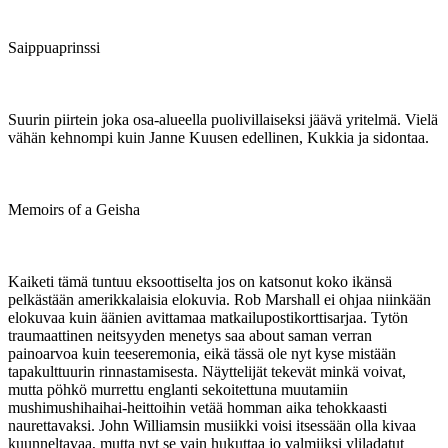
Saippuaprinssi
Suurin piirtein joka osa-alueella puolivillaiseksi jäävä yritelmä. Vielä
vähän kehnompi kuin Janne Kuusen edellinen, Kukkia ja sidontaa.
Memoirs of a Geisha
Kaiketi tämä tuntuu eksoottiselta jos on katsonut koko ikänsä
pelkästään amerikkalaisia elokuvia. Rob Marshall ei ohjaa niinkään
elokuvaa kuin äänien avittamaa matkailupostikorttisarjaa. Tytön
traumaattinen neitsyyden menetys saa about saman verran
painoarvoa kuin teeseremonia, eikä tässä ole nyt kyse mistään
tapakulttuurin rinnastamisesta. Näyttelijät tekevät minkä voivat,
mutta pöhkö murrettu englanti sekoitettuna muutamiin
mushimushihaihai-heittoihin vetää homman aika tehokkaasti
naurettavaksi. John Williamsin musiikki voisi itsessään olla kivaa
kuunneltavaa, mutta nyt se vain hukuttaa jo valmiiksi yliladatut