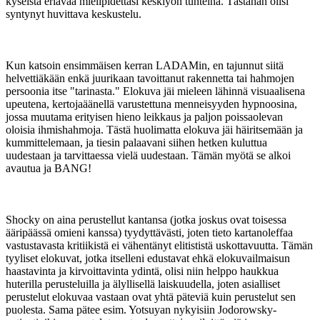
kyseistä eriävää mielipidettäsi keskiyön tunteina. Tästähän olisi
syntynyt huvittava keskustelu.
Kun katsoin ensimmäisen kerran LADAMin, en tajunnut siitä
helvettiäkään enkä juurikaan tavoittanut rakennetta tai hahmojen
persoonia itse "tarinasta." Elokuva jäi mieleen lähinnä visuaalisena
upeutena, kertojaäänellä varustettuna menneisyyden hypnoosina,
jossa muutama erityisen hieno leikkaus ja paljon poissaolevan
oloisia ihmishahmoja. Tästä huolimatta elokuva jäi häiritsemään ja
kummittelemaan, ja tiesin palaavani siihen hetken kuluttua
uudestaan ja tarvittaessa vielä uudestaan. Tämän myötä se alkoi
avautua ja BANG!
Shocky on aina perustellut kantansa (jotka joskus ovat toisessa
ääripäässä omieni kanssa) tyydyttävästi, joten tieto kartanoleffaa
vastustavasta kritiikistä ei vähentänyt elitististä uskottavuutta. Tämän
tyyliset elokuvat, jotka itselleni edustavat ehkä elokuvailmaisun
haastavinta ja kirvoittavinta ydintä, olisi niin helppo haukkua
huterilla perusteluilla ja älyllisellä laiskuudella, joten asialliset
perustelut elokuvaa vastaan ovat yhtä päteviä kuin perustelut sen
puolesta. Sama pätee esim. Yotsuyan nykyisiin Jodorowsky-