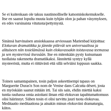
Se ei kuitenkaan ole takuu nautinnolliselle katsomiskokemukselle.
Itse en saanut lopulta muuta kuin tyhjän olon ja pahan väsymyksen,
en edes varsinaista vitutusta/pettymystä.
Sinänsä harvinaisen ansiokkaassa arviossaan Marienbad kirjoittaa:
Elokuvan dramatiikka ja jännite piilevät sen universaalissa ja
alituiseen niin tosielämässä kuin elokuvassakin toistuvassa teemassa
ja sen mysteerissä itsessään.
Itse en mitenkään pysty kutsumaan
tuollaista rakennetta dramatiikaksi. Jännitettä syntyy kyllä
mysteeristä, mutta ei riittävästi että sillä selviäisi loppuun saakka.
Toinen samantapainen, tosin paljon askeettisempi tapaus on
Marguerite Duras'n Son nom de Venise dans Calcutta désert, josta
en myöskään saanut mitään irti. Tai siis sain, ehdin miettiä kaksi
tuntia rauhassa omia asioitani ilman että elokuvan tapahtumattomuus
olisi häirinnyt. Siihen tosin ei olisi tarvittu juuri tuota elokuvaa.
Meditaatio meditaationa ja ainakin minun elokuviini dramaturgia,
kiitos.