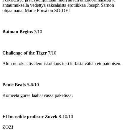
antaumuksella vedettyä saksalaista erotiikkaa Joseph Sarnon
ohjaamana. Marie Forså on SÖ-DE!
Batman Begins
7/10
Challenge of the Tiger
7/10
Alun nerokas tissitenniskohtaus teki leffasta vähän etupainoisen.
Panic Beats
5-6/10
Komeeta gorea laahaavassa paketissa.
El Increíble profesor Zovek
8-10/10
ZOZ!