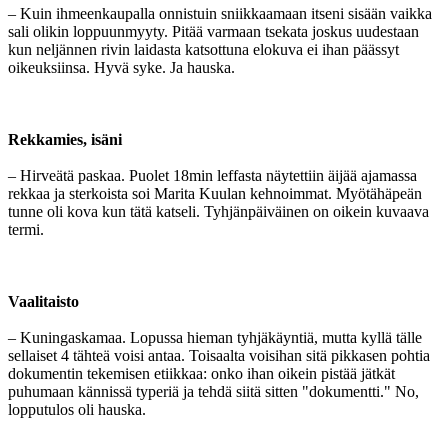
– Kuin ihmeenkaupalla onnistuin sniikkaamaan itseni sisään vaikka
sali olikin loppuunmyyty. Pitää varmaan tsekata joskus uudestaan
kun neljännen rivin laidasta katsottuna elokuva ei ihan päässyt
oikeuksiinsa. Hyvä syke. Ja hauska.
Rekkamies, isäni
– Hirveätä paskaa. Puolet 18min leffasta näytettiin äijää ajamassa
rekkaa ja sterkoista soi Marita Kuulan kehnoimmat. Myötähäpeän
tunne oli kova kun tätä katseli. Tyhjänpäiväinen on oikein kuvaava
termi.
Vaalitaisto
– Kuningaskamaa. Lopussa hieman tyhjäkäyntiä, mutta kyllä tälle
sellaiset 4 tähteä voisi antaa. Toisaalta voisihan sitä pikkasen pohtia
dokumentin tekemisen etiikkaa: onko ihan oikein pistää jätkät
puhumaan kännissä typeriä ja tehdä siitä sitten "dokumentti." No,
lopputulos oli hauska.