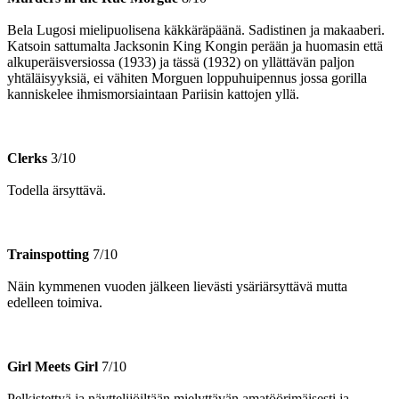
Bela Lugosi mielipuolisena käkkäräpäänä. Sadistinen ja makaaberi.
Katsoin sattumalta Jacksonin King Kongin perään ja huomasin että
alkuperäisversiossa (1933) ja tässä (1932) on yllättävän paljon
yhtäläisyyksiä, ei vähiten Morguen loppuhuipennus jossa gorilla
kanniskelee ihmismorsiaintaan Pariisin kattojen yllä.
Clerks
3/10
Todella ärsyttävä.
Trainspotting
7/10
Näin kymmenen vuoden jälkeen lievästi ysäriärsyttävä mutta
edelleen toimiva.
Girl Meets Girl
7/10
Pelkistettyä ja näyttelijöiltään mielyttävän amatöörimäisesti ja