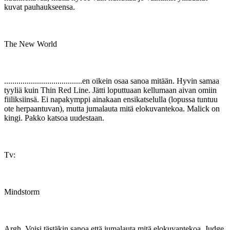
kuvat pauhaukseensa.
The New World
......................................en oikein osaa sanoa mitään. Hyvin samaa
tyyliä kuin Thin Red Line. Jätti loputtuaan kellumaan aivan omiin
fiiliksiinsä. Ei napakymppi ainakaan ensikatselulla (lopussa tuntuu
ote herpaantuvan), mutta jumalauta mitä elokuvantekoa. Malick on
kingi. Pakko katsoa uudestaan.
Tv:
Mindstorm
Argh. Voisi tästäkin sanoa että jumalauta mitä elokuvantekoa. Judge