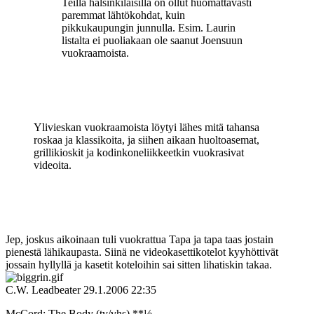
Teillä hälsinkiläisillä on ollut huomattavasti
paremmat lähtökohdat, kuin
pikkukaupungin junnulla. Esim. Laurin
listalta ei puoliakaan ole saanut Joensuun
vuokraamoista.
Ylivieskan vuokraamoista löytyi lähes mitä tahansa
roskaa ja klassikoita, ja siihen aikaan huoltoasemat,
grillikioskit ja kodinkoneliikkeetkin vuokrasivat
videoita.
Jep, joskus aikoinaan tuli vuokrattua Tapa ja tapa taas jostain
pienestä lähikaupasta. Siinä ne videokasettikotelot kyyhöttivät
jossain hyllyllä ja kasetit koteloihin sai sitten lihatiskin takaa.
C.W. Leadbeater
29.1.2006 22:35
McCord: The Body (tv/vhs) **½