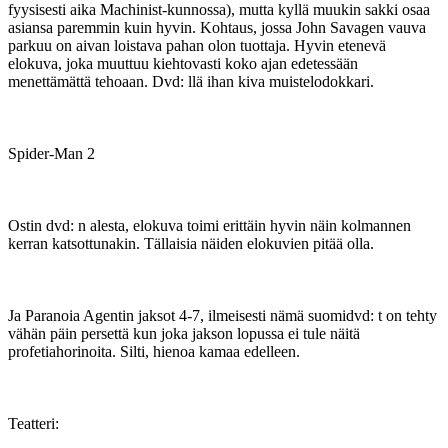
fyysisesti aika Machinist-kunnossa), mutta kyllä muukin sakki osaa
asiansa paremmin kuin hyvin. Kohtaus, jossa John Savagen vauva
parkuu on aivan loistava pahan olon tuottaja. Hyvin etenevä
elokuva, joka muuttuu kiehtovasti koko ajan edetessään
menettämättä tehoaan. Dvd: llä ihan kiva muistelodokkari.
Spider-Man 2
Ostin dvd: n alesta, elokuva toimi erittäin hyvin näin kolmannen
kerran katsottunakin. Tällaisia näiden elokuvien pitää olla.
Ja Paranoia Agentin jaksot 4-7, ilmeisesti nämä suomidvd: t on tehty
vähän päin persettä kun joka jakson lopussa ei tule näitä
profetiahorinoita. Silti, hienoa kamaa edelleen.
Teatteri: