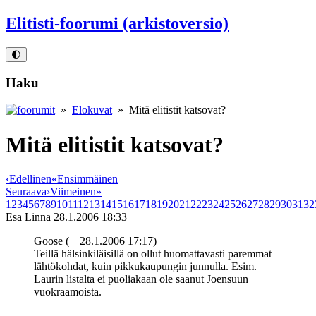
Elitisti-foorumi (arkistoversio)
🌓
Haku
»
Elokuvat
» Mitä elitistit katsovat?
Mitä elitistit katsovat?
‹
Edellinen
«
Ensimmäinen
Seuraava
›
Viimeinen
»
1
2
3
4
5
6
7
8
9
10
11
12
13
14
15
16
17
18
19
20
21
22
23
24
25
26
27
28
29
30
31
32
Esa Linna
28.1.2006 18:33
Goose (
28.1.2006 17:17)
Teillä hälsinkiläisillä on ollut huomattavasti paremmat
lähtökohdat, kuin pikkukaupungin junnulla. Esim.
Laurin listalta ei puoliakaan ole saanut Joensuun
vuokraamoista.