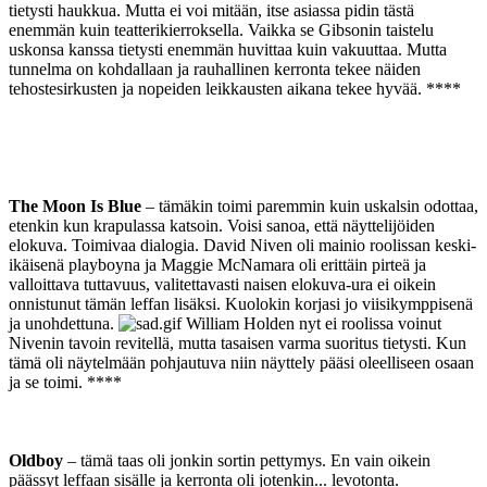
tietysti haukkua. Mutta ei voi mitään, itse asiassa pidin tästä
enemmän kuin teatterikierroksella. Vaikka se Gibsonin taistelu
uskonsa kanssa tietysti enemmän huvittaa kuin vakuuttaa. Mutta
tunnelma on kohdallaan ja rauhallinen kerronta tekee näiden
tehostesirkusten ja nopeiden leikkausten aikana tekee hyvää. ****
The Moon Is Blue
– tämäkin toimi paremmin kuin uskalsin odottaa,
etenkin kun krapulassa katsoin. Voisi sanoa, että näyttelijöiden
elokuva. Toimivaa dialogia. David Niven oli mainio roolissan keski-
ikäisenä playboyna ja Maggie McNamara oli erittäin pirteä ja
valloittava tuttavuus, valitettavasti naisen elokuva-ura ei oikein
onnistunut tämän leffan lisäksi. Kuolokin korjasi jo viisikymppisenä
ja unohdettuna.
William Holden nyt ei roolissa voinut
Nivenin tavoin revitellä, mutta tasaisen varma suoritus tietysti. Kun
tämä oli näytelmään pohjautuva niin näyttely pääsi oleelliseen osaan
ja se toimi. ****
Oldboy
– tämä taas oli jonkin sortin pettymys. En vain oikein
päässyt leffaan sisälle ja kerronta oli jotenkin... levotonta.