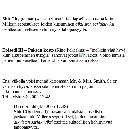
Shit City
(tennari) – tasan samanlaista lapsellista paskaa kuin
Millerin sepustukset, joiden kutsuminen
aikuisten sarjakuviksi
osoittaa suhteellisen kehittynyttä lahopäisyyttä.
Episodi III – Paksan kosto
(Kino Itäkeskus) – "melkein yhtä hyvä
kuin alkuperäinen trilogia" sanoivat jotkut
t. Voiko ihmisiä
pahemmin kusettaa? Tämä oli aivan kamalaa moskaa.
Ensi viikolla voisi mennä katsomaan
Mr. & Mrs. Smith
. Se on
varmaan hyvä, koska sitä mainostetaan niin paljon
ulkomainostelineissä.
THaavisto
3.6.2005 17:42
Disco Studd (3.6.2005 17:38)
Shit City
(tennari) – tasan samanlaista lapsellista
paskaa kuin Millerin sepustukset, joiden kutsuminen
aikuisten sarjakuviksi
osoittaa suhteellisen kehittynyttä
lahopäisyyttä.