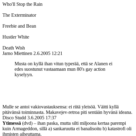
Who'll Stop the Rain
The Exterminator
Freebie and Bean
Hustler White
Death Wish
Jarno Miettinen
2.6.2005 12:21
Musta on kyllä ihan vitun typerää, että se Alanen ei
edes suostunut vastaamaan mun 80's gay action
kyselyyn.
Mulle se antoi vakiovastauksensa: ei riitä yleisöä. Väitti kyllä
pitävänsä toiminnasta. Makavejev-retroa piti sentään hyvänä ideana.
Disco Studd
3.6.2005 17:37
Ytimessä
(dvd) – ihan paska, mutta silti miljoona kertaa parempi
kuin Armageddon, sillä a) sankaruutta ei banalisoitu b) katastrofi oli
ihmisten aiheuttama.