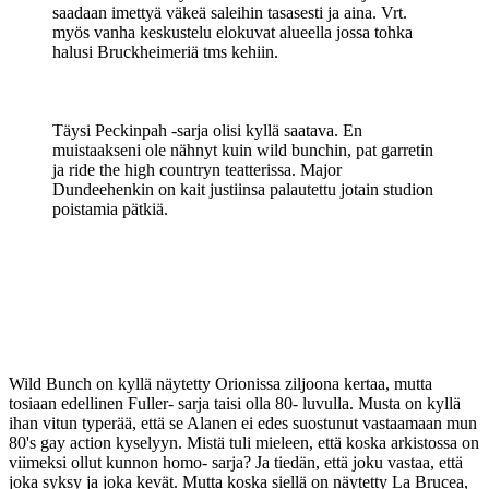
saadaan imettyä väkeä saleihin tasasesti ja aina. Vrt.
myös vanha keskustelu elokuvat alueella jossa tohka
halusi Bruckheimeriä tms kehiin.
Täysi Peckinpah ‑sarja olisi kyllä saatava. En
muistaakseni ole nähnyt kuin wild bunchin, pat garretin
ja ride the high countryn teatterissa. Major
Dundeehenkin on kait justiinsa palautettu jotain studion
poistamia pätkiä.
Wild Bunch on kyllä näytetty Orionissa ziljoona kertaa, mutta
tosiaan edellinen Fuller- sarja taisi olla 80- luvulla. Musta on kyllä
ihan vitun typerää, että se Alanen ei edes suostunut vastaamaan mun
80's gay action kyselyyn. Mistä tuli mieleen, että koska arkistossa on
viimeksi ollut kunnon homo- sarja? Ja tiedän, että joku vastaa, että
joka syksy ja joka kevät. Mutta koska siellä on näytetty La Brucea,