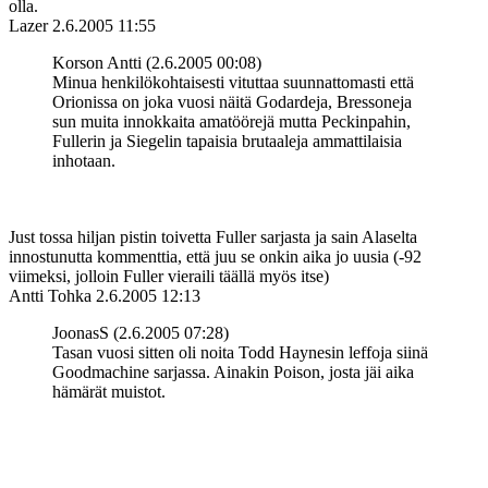
olla.
Lazer
2.6.2005 11:55
Korson Antti (2.6.2005 00:08)
Minua henkilökohtaisesti vituttaa suunnattomasti että
Orionissa on joka vuosi näitä Godardeja, Bressoneja
sun muita innokkaita amatöörejä mutta Peckinpahin,
Fullerin ja Siegelin tapaisia brutaaleja ammattilaisia
inhotaan.
Just tossa hiljan pistin toivetta Fuller sarjasta ja sain Alaselta
innostunutta kommenttia, että juu se onkin aika jo uusia (-92
viimeksi, jolloin Fuller vieraili täällä myös itse)
Antti Tohka
2.6.2005 12:13
JoonasS (2.6.2005 07:28)
Tasan vuosi sitten oli noita Todd Haynesin leffoja siinä
Goodmachine sarjassa. Ainakin Poison, josta jäi aika
hämärät muistot.