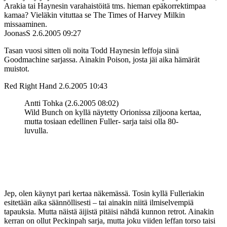
Arakia tai Haynesin varahaistöitä tms. hieman epäkorrektimpaa
kamaa? Vieläkin vituttaa se The Times of Harvey Milkin
missaaminen.
JoonasS
2.6.2005 09:27
Tasan vuosi sitten oli noita Todd Haynesin leffoja siinä
Goodmachine sarjassa. Ainakin Poison, josta jäi aika hämärät
muistot.
Red Right Hand
2.6.2005 10:43
Antti Tohka (2.6.2005 08:02)
Wild Bunch on kyllä näytetty Orionissa ziljoona kertaa,
mutta tosiaan edellinen Fuller- sarja taisi olla 80-
luvulla.
Jep, olen käynyt pari kertaa näkemässä. Tosin kyllä Fulleriakin
esitetään aika säännöllisesti – tai ainakin niitä ilmiselvempiä
tapauksia. Mutta näistä äijistä pitäisi nähdä kunnon retrot. Ainakin
kerran on ollut Peckinpah sarja, mutta joku viiden leffan torso taisi