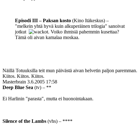
Episodi III – Paksan kosto
(Kino Itäkeskus) –
"melkein yhtä hyvä kuin alkuperäinen trilogia" sanoivat
jotkut
t. Voiko ihmisiä pahemmin kusettaa?
Tämä oli aivan kamalaa moskaa.
Näillä Totuuksilla teit mun päivästä aivan helvetin paljon paremman.
Kiitos. Kiitos. Kiitos.
Masterbrain
3.6.2005 17:58
Deep Blue Sea
(tv) – **
Ei Harlinin "parasta", mutta ei huonointakaan.
Silence of the Lambs
(vhs) – ****