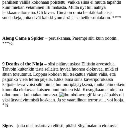
pahiksen välillä kokonaan poistettu, vaikka siinä ei muuta tapahdu
kuin miekan vetäminen irti mahasta. Mutta nyt tuli nähtyä
leikkaamattomana. Oli kivaa. Tämä on omia henkilökohtaisia
suosikkeja, joita eivät kaikki ymmärrä ja se heille suotakoon. ****
Along Came a Spider
– peruskamaa. Parempi silti kuin odotin.
***½
9 Deaths of the Ninja
– olisi pitänyt uskoa Elitistin arvostelua.
Toivoin kuitenkin tästä sellaista hyvää huonoa elokuvaa, mikä ei
sitten toteutunut. Loppua kohden tuli tsekattua vähän väliä, että
paljonko vielä leffaa jäljellä. Ehkä tämä siinä kaveriporukassa
kaljoitellessa voisi silti toimia huumoripläjäyksenä, mutta näin oikein
kunnolla elokuvaa katsoen puutuminen iski. Kosugikaan ei ninjana
ollut muuta kuin takautumassa.
Ja se pääpahis oli
yksi ärsyttävimmistä koskaan. Ja se vaarallinen terroristi... voi luoja.
*½
Signs
– jotta olisi uskottava elitisti, pitäisi Shyamalanin elokuvia