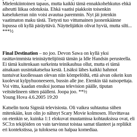
Mielenkiintoinen tapaus, mutta kaikki tämä ennakkohehkutus ehkä
aiheutti liikaa odotuksia. Ehkä vaatisi piakkoin toisenkin
katselukerran niin voisi avautua paremmin. Nyt jäi jotenkin
vaatimaton maku tästä. Tietysti tuo vittumainen juonenkäänne
lopussa oli kyllä päräyttävä. Näyttelijätkin olivat hyviä, mutta silti...
***½
Final Destination
– no joo. Devon Sawa on kyllä yksi
rasittavimmista teininäyttelijöistä tämän ja Idle Handsin perusteella.
Ei tämä kuitenkaan surkeinta teinikauhua ollut, mutta ei tämä
ainakaan uusintakatselua kestä. Lisäksi lähes kaikki hahmot
tuntuivat kuollessaan olevan niin kömpelöiltä, että aivan oikein kun
kuolevat kylpyhuoneeseen, bussin alle jne. Etenkin tää naisopettaja.
Voi vittu, kaadan ensiksi juomaa television päälle, tiputan
veitsitelineen sitten päälleni. Joopa joo. **½
Young Hova
4.6.2005 19:20
Katselin tuota Signsiä televisiosta. Oli vaikea suhtautua siihen
mitenkään, kun olin jo nähnyt Scary Movie kolmosen. Huvittavaa
on etenkin se, kuinka 1:1 elokuvat muutamissa kohtauksissa ovat, eli
SC3:n tekijöiden on vain tarvinnut toistaa samat tilanteet ja repliikit
eri kontekstissa, ja tuloksena on halpaa komediaa.