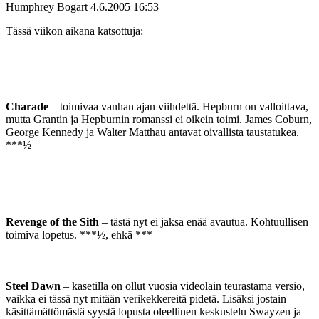
Humphrey Bogart
4.6.2005 16:53
Tässä viikon aikana katsottuja:
Charade
– toimivaa vanhan ajan viihdettä. Hepburn on valloittava,
mutta Grantin ja Hepburnin romanssi ei oikein toimi. James Coburn,
George Kennedy ja Walter Matthau antavat oivallista taustatukea.
***½
Revenge of the Sith
– tästä nyt ei jaksa enää avautua. Kohtuullisen
toimiva lopetus. ***½, ehkä ***
Steel Dawn
– kasetilla on ollut vuosia videolain teurastama versio,
vaikka ei tässä nyt mitään verikekkereitä pidetä. Lisäksi jostain
käsittämättömästä syystä lopusta oleellinen keskustelu Swayzen ja