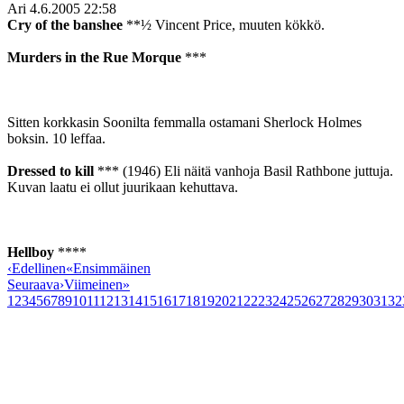
Ari
4.6.2005 22:58
Cry of the banshee
**½ Vincent Price, muuten kökkö.
Murders in the Rue Morque
***
Sitten korkkasin Soonilta femmalla ostamani Sherlock Holmes
boksin. 10 leffaa.
Dressed to kill
*** (1946) Eli näitä vanhoja Basil Rathbone juttuja.
Kuvan laatu ei ollut juurikaan kehuttava.
Hellboy
****
‹
Edellinen
«
Ensimmäinen
Seuraava
›
Viimeinen
»
1
2
3
4
5
6
7
8
9
10
11
12
13
14
15
16
17
18
19
20
21
22
23
24
25
26
27
28
29
30
31
32