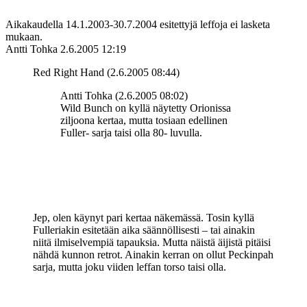
Aikakaudella 14.1.2003-30.7.2004 esitettyjä leffoja ei lasketa
mukaan.
Antti Tohka
2.6.2005 12:19
Red Right Hand (2.6.2005 08:44)
Antti Tohka (2.6.2005 08:02)
Wild Bunch on kyllä näytetty Orionissa
ziljoona kertaa, mutta tosiaan edellinen
Fuller- sarja taisi olla 80- luvulla.
Jep, olen käynyt pari kertaa näkemässä. Tosin kyllä
Fulleriakin esitetään aika säännöllisesti – tai ainakin
niitä ilmiselvempiä tapauksia. Mutta näistä äijistä pitäisi
nähdä kunnon retrot. Ainakin kerran on ollut Peckinpah
sarja, mutta joku viiden leffan torso taisi olla.