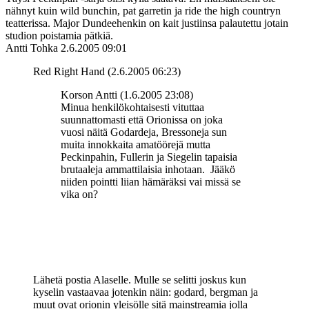
nähnyt kuin wild bunchin, pat garretin ja ride the high countryn
teatterissa. Major Dundeehenkin on kait justiinsa palautettu jotain
studion poistamia pätkiä.
Antti Tohka
2.6.2005 09:01
Red Right Hand (2.6.2005 06:23)
Korson Antti (1.6.2005 23:08)
Minua henkilökohtaisesti vituttaa
suunnattomasti että Orionissa on joka
vuosi näitä Godardeja, Bressoneja sun
muita innokkaita amatöörejä mutta
Peckinpahin, Fullerin ja Siegelin tapaisia
brutaaleja ammattilaisia inhotaan. Jääkö
niiden pointti liian hämäräksi vai missä se
vika on?
Lähetä postia Alaselle. Mulle se selitti joskus kun
kyselin vastaavaa jotenkin näin: godard, bergman ja
muut ovat orionin yleisölle sitä mainstreamia jolla