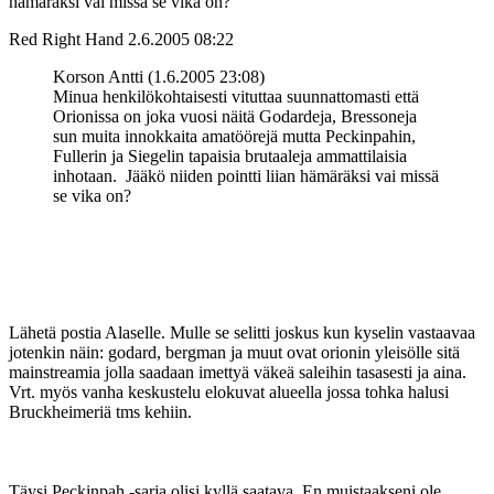
hämäräksi vai missä se vika on?
Red Right Hand
2.6.2005 08:22
Korson Antti (1.6.2005 23:08)
Minua henkilökohtaisesti vituttaa suunnattomasti että
Orionissa on joka vuosi näitä Godardeja, Bressoneja
sun muita innokkaita amatöörejä mutta Peckinpahin,
Fullerin ja Siegelin tapaisia brutaaleja ammattilaisia
inhotaan. Jääkö niiden pointti liian hämäräksi vai missä
se vika on?
Lähetä postia Alaselle. Mulle se selitti joskus kun kyselin vastaavaa
jotenkin näin: godard, bergman ja muut ovat orionin yleisölle sitä
mainstreamia jolla saadaan imettyä väkeä saleihin tasasesti ja aina.
Vrt. myös vanha keskustelu elokuvat alueella jossa tohka halusi
Bruckheimeriä tms kehiin.
Täysi Peckinpah ‑sarja olisi kyllä saatava. En muistaakseni ole