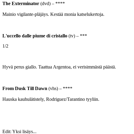
The Exterminator
(dvd) – ****
Mainio vigilante-pläjäys. Kestää monia katselukertoja.
L'uccello dalle piume di cristallo
(tv) – ***
1/2
Hyvä perus giallo. Taattua Argentoa, ei verisimmästä päästä.
From Dusk Till Dawn
(vhs) – ****
Hauska kauhulätistely, Rodriguez/Tarantino tyyliin.
Edit: Yksi lisäys...