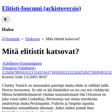
Elitisti-foorumi (arkistoversio)
🌓
Haku
»
Elokuvat
» Mitä elitistit katsovat?
Mitä elitistit katsovat?
‹
Edellinen
«
Ensimmäinen
Seuraava
›
Viimeinen
»
1
2
3
4
5
6
7
8
9
10
11
12
13
14
15
16
17
18
19
20
21
22
23
24
25
26
27
28
29
30
31
32
Korson Antti
2.6.2005 00:07
Charley Varrick on minustakin parempi mutta eihän se millään lailla
Harrya huononna. Se että se jää hämäräksi on iso osa sen viehätystä.
Minua henkilökohtaisesti vituttaa suunnattomasti että Orionissa on
joka vuosi näitä Godardeja, Bressoneja sun muita innokkaita
amatöörejä mutta Peckinpahin, Fullerin ja Siegelin tapaisia
brutaaleja ammattilaisia inhotaan. Jääkö niiden pointti liian