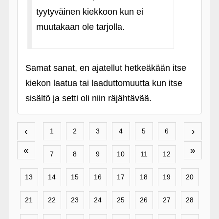
tyytyväinen kiekkoon kun ei
muutakaan ole tarjolla.
Samat sanat, en ajatellut hetkeäkään itse
kiekon laatua tai laaduttomuutta kun itse
sisältö ja setti oli niin räjähtävää.
‹
›
1
2
3
4
5
6
«
»
7
8
9
10
11
12
13
14
15
16
17
18
19
20
21
22
23
24
25
26
27
28