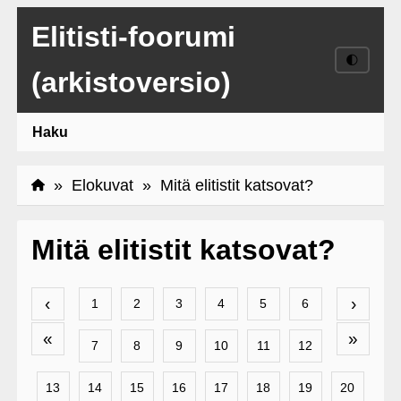
Elitisti-foorumi
🌓
(arkistoversio)
Haku
»
Elokuvat
» Mitä elitistit katsovat?
Mitä elitistit katsovat?
‹
›
1
2
3
4
5
6
«
»
7
8
9
10
11
12
13
14
15
16
17
18
19
20