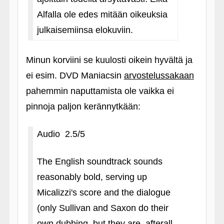
Alfalla ole edes mitään oikeuksia
julkaisemiinsa elokuviin.
Minun korviini se kuulosti oikein hyvältä ja
ei esim. DVD Maniacsin
arvostelussakaan
pahemmin naputtamista ole vaikka ei
pinnoja paljon kerännytkään:
Audio 2.5/5
The English soundtrack sounds
reasonably bold, serving up
Micalizzi's score and the dialogue
(only Sullivan and Saxon do their
own dubbing, but they are, afterall,