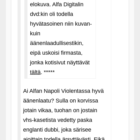
elokuva. Alfa Digitalin
dvd:kin oli todella
hyvätasoinen niin kuvan-
kuin
äänenlaadullisestikin,
eipä uskoisi firmasta,
jonka kotisivut näyttävät
tältä
. *****
Ai Alfan Napoli Violentassa hyvä
äänenlaatu? Sulla on korvissa
jotain vikaa, tuohan on jostain
vhs-kasetista vedetty paska
englanti dubbi, joka särisee
ajoittain todella ärsyttävästi. Eikä