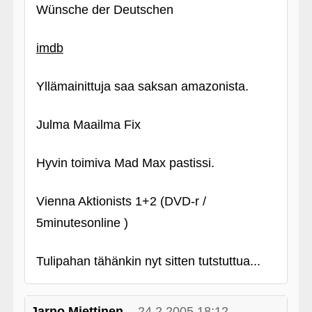
Wünsche der Deutschen
imdb
Yllämainittuja saa saksan amazonista.
Julma Maailma Fix
Hyvin toimiva Mad Max pastissi.
Vienna Aktionists 1+2 (DVD-r /
5minutesonline )
Tulipahan tähänkin nyt sitten tutstuttua...
Jarno Miettinen
24.2.2005 18:12