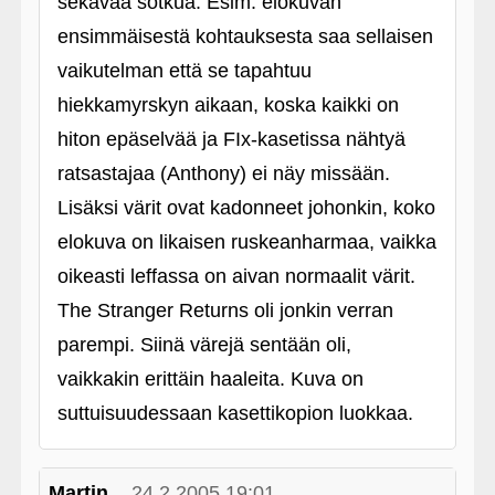
sekavaa sotkua. Esim. elokuvan
ensimmäisestä kohtauksesta saa sellaisen
vaikutelman että se tapahtuu
hiekkamyrskyn aikaan, koska kaikki on
hiton epäselvää ja FIx-kasetissa nähtyä
ratsastajaa (Anthony) ei näy missään.
Lisäksi värit ovat kadonneet johonkin, koko
elokuva on likaisen ruskeanharmaa, vaikka
oikeasti leffassa on aivan normaalit värit.
The Stranger Returns oli jonkin verran
parempi. Siinä värejä sentään oli,
vaikkakin erittäin haaleita. Kuva on
suttuisuudessaan kasettikopion luokkaa.
Martin
24.2.2005 19:01