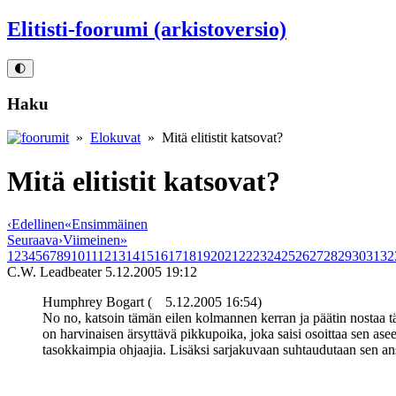
Elitisti-foorumi (arkistoversio)
🌓
Haku
»
Elokuvat
» Mitä elitistit katsovat?
Mitä elitistit katsovat?
‹
Edellinen
«
Ensimmäinen
Seuraava
›
Viimeinen
»
1
2
3
4
5
6
7
8
9
10
11
12
13
14
15
16
17
18
19
20
21
22
23
24
25
26
27
28
29
30
31
32
C.W. Leadbeater
5.12.2005 19:12
Humphrey Bogart (
5.12.2005 16:54)
No no, katsoin tämän eilen kolmannen kerran ja päätin nostaa t
on harvinaisen ärsyttävä pikkupoika, joka saisi osoittaa sen 
tasokkaimpia ohjaajia. Lisäksi sarjakuvaan suhtaudutaan sen ansa