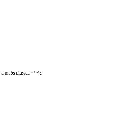
esta myös plussaa ***½