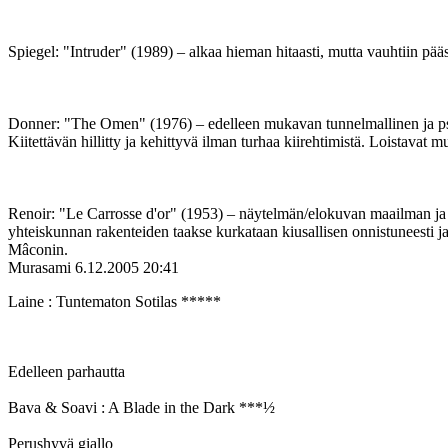
Spiegel: "Intruder" (1989) – alkaa hieman hitaasti, mutta vauhtiin pää
Donner: "The Omen" (1976) – edelleen mukavan tunnelmallinen ja psyk
Kiitettävän hillitty ja kehittyvä ilman turhaa kiirehtimistä. Loistavat mu
Renoir: "Le Carrosse d'or" (1953) – näytelmän/elokuvan maailman ja t
yhteiskunnan rakenteiden taakse kurkataan kiusallisen onnistuneest
Mâconin.
Murasami
6.12.2005 20:41
Laine : Tuntematon Sotilas *****
Edelleen parhautta
Bava & Soavi : A Blade in the Dark ***½
Perushyvä giallo