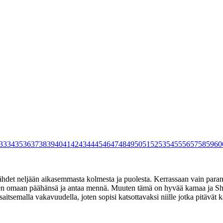
33
34
35
36
37
38
39
40
41
42
43
44
45
46
47
48
49
50
51
52
53
54
55
56
57
58
59
60
ähdet neljään aikasemmasta kolmesta ja puolesta. Kerrassaan vain paran
aseen omaan päähänsä ja antaa mennä. Muuten tämä on hyvää kamaa ja Sh
itsemalla vakavuudella, joten sopisi katsottavaksi niille jotka pitävät k