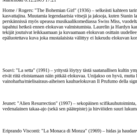
Horne / Rogers: "The Bohemian Girl" (1936) – selkeästi kahteen tarina
kasvattajina. Muutamia legendaarisia vitsejä ja jaksoja, kuten Stanin 
perskännissä myös upeassa musikaalikomediassa Swiss Miss, vuodelta 1
tapahtui hetkeä ennen elokuvan valmistumista. Laurelin ja Hardyn kans
tekijät joutuivat leikkaamaan ja kuvaamaan elokuvan osittain uudelleen
epäluotettava kuva joka mustalaisista välittyy ei lukeudu elokuvan kor
Soavi: "La setta" (1991) – yritystä löytyy tästä saatanallisen kultin ym
eivät riitä eloistamaan näin pitkää elokuvaa. Unijakso on hyvä, mutta
vainoharha/mielisairaus-aiheisen kauhuelokuvan Il Prufumo della sign
Jeunet: "Alien Resurrection" (1997) – sekopäinen scifikauhutoiminta, 
vedenalainen takaa-ajo (sekä sen päätepiste) ja hirviöiden suuri lukumä
Eriprando Visconti: "La Monaca di Monza" (1969) – hidas ja haudanvaka