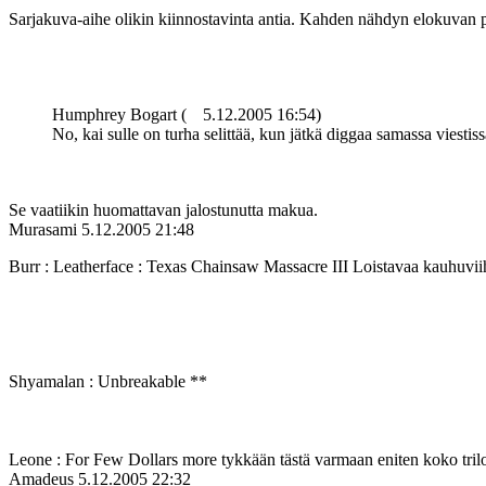
Sarjakuva-aihe olikin kiinnostavinta antia. Kahden nähdyn elokuvan pe
Humphrey Bogart (
5.12.2005 16:54)
No, kai sulle on turha selittää, kun jätkä diggaa samassa viesti
Se vaatiikin huomattavan jalostunutta makua.
Murasami
5.12.2005 21:48
Burr : Leatherface : Texas Chainsaw Massacre III Loistavaa kauhuviih
Shyamalan : Unbreakable **
Leone : For Few Dollars more tykkään tästä varmaan eniten koko tril
Amadeus
5.12.2005 22:32