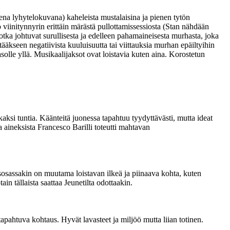
ena lyhytelokuvana) kaheleista mustalaisina ja pienen tytön
 viinitynnyrin erittäin märästä pullottamissessiosta (Stan nähdään
ka johtuvat surullisesta ja edelleen pahamaineisesta murhasta, joka
kseen negatiivista kuuluisuutta tai viittauksia murhan epäiltyihin
solle yllä. Musikaalijaksot ovat loistavia kuten aina. Korostetun
 kaksi tuntia. Käänteitä juonessa tapahtuu tyydyttävästi, mutta ideat
 aineksista Francesco Barilli toteutti mahtavan
sosassakin on muutama loistavan ilkeä ja piinaava kohta, kuten
in tällaista saattaa Jeunetilta odottaakin.
pahtuva kohtaus. Hyvät lavasteet ja miljöö mutta liian totinen.