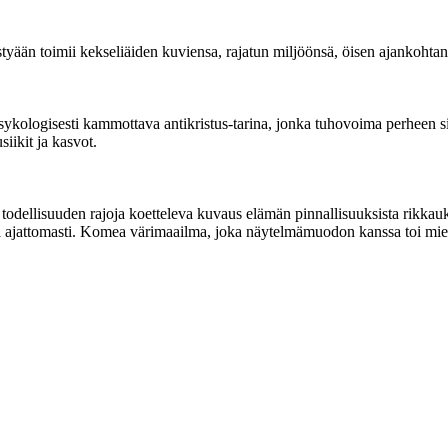
styään toimii kekseliäiden kuviensa, rajatun miljöönsä, öisen ajankohtan
ologisesti kammottava antikristus-tarina, jonka tuhovoima perheen sis
siikit ja kasvot.
odellisuuden rajoja koetteleva kuvaus elämän pinnallisuuksista rikkauk
i ja ajattomasti. Komea värimaailma, joka näytelmämuodon kanssa toi 