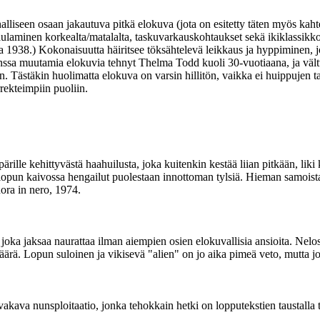
lliseen osaan jakautuva pitkä elokuva (jota on esitetty täten myös kaht
laulaminen korkealta/matalalta, taskuvarkauskohtaukset sekä ikiklassikko
938.) Kokonaisuutta häiritsee töksähtelevä leikkaus ja hyppiminen, jot
sa muutamia elokuvia tehnyt Thelma Todd kuoli 30-vuotiaana, ja välttää
. Tästäkin huolimatta elokuva on varsin hillitön, vaikka ei huippujen ta
rekteimpiin puoliin.
pärille kehittyvästä haahuilusta, joka kuitenkin kestää liian pitkään, liki
 lopun kaivossa hengailut puolestaan innottoman tylsiä. Hieman samoista
ora in nero, 1974.
joka jaksaa naurattaa ilman aiempien osien elokuvallisia ansioita. Nelo
ärä. Lopun suloinen ja vikisevä "alien" on jo aika pimeä veto, mutta jota
va nunsploitaatio, jonka tehokkain hetki on lopputekstien taustalla ta