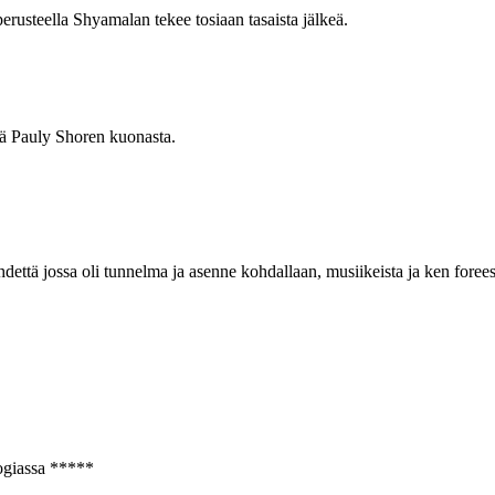
rusteella Shyamalan tekee tosiaan tasaista jälkeä.
ssä Pauly Shoren kuonasta.
dettä jossa oli tunnelma ja asenne kohdallaan, musiikeista ja ken fore
ogiassa *****