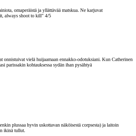
iniota, omaperäistä ja yllättävää matskua. Ne karjuvat
t, always shoot to kill" 4/5
mat onnistuivat vielä huijaamaan ennakko-odotuksiani. Kun Catherinen
inasi parissakin kohtauksessa sydän ihan pysähtyä
itenkin plussaa hyvin uskottavan näköisestä corpsesta) ja laitoin
 ikinä tullut.