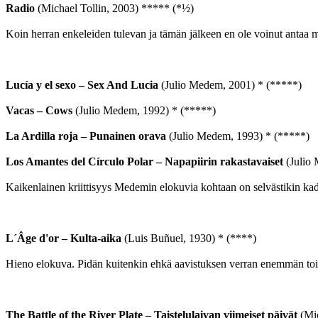
Radio
(Michael Tollin, 2003) ***** (*½)
Koin herran enkeleiden tulevan ja tämän jälkeen en ole voinut antaa m
Lucía y el sexo – Sex And Lucia
(Julio Medem, 2001) * (*****)
Vacas – Cows
(Julio Medem, 1992) * (*****)
La Ardilla roja – Punainen orava
(Julio Medem, 1993) * (*****)
Los Amantes del Círculo Polar – Napapiirin rakastavaiset
(Julio 
Kaikenlainen kriittisyys Medemin elokuvia kohtaan on selvästikin kad
L´Âge d'or – Kulta-aika
(Luis Buñuel, 1930) * (****)
Hieno elokuva. Pidän kuitenkin ehkä aavistuksen verran enemmän toise
The Battle of the River Plate – Taistelulaivan viimeiset päivät
(Mic