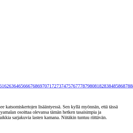
61
62
63
64
65
66
67
68
69
70
71
72
73
74
75
76
77
78
79
80
81
82
83
84
85
86
87
88
ee katsomiskertojen lisääntyessä. Sen kyllä myönnän, että tässä
yamalan osoittaa olevansa tämän hetken tasaisimpia ja
aikkia sarjakuvia lasten kamana. Niitäkin tuntuu riittävän.