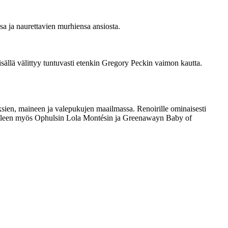
sa ja naurettavien murhiensa ansiosta.
ällä välittyy tuntuvasti etenkin Gregory Peckin vaimon kautta.
sien, maineen ja valepukujen maailmassa. Renoirille ominaisesti
mieleen myös Ophulsin Lola Montésin ja Greenawayn Baby of