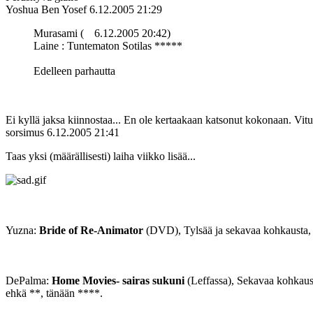
Yoshua Ben Yosef
6.12.2005 21:29
Murasami (
6.12.2005 20:42)
Laine : Tuntematon Sotilas *****
Edelleen parhautta
Ei kyllä jaksa kiinnostaa... En ole kertaakaan katsonut kokonaan. Vitut
sorsimus
6.12.2005 21:41
Taas yksi (määrällisesti) laiha viikko lisää...
Yuzna:
Bride of Re-Animator
(DVD), Tylsää ja sekavaa kohkausta, pis
DePalma:
Home Movies- sairas sukuni
(Leffassa), Sekavaa kohkaust
ehkä **, tänään ****.