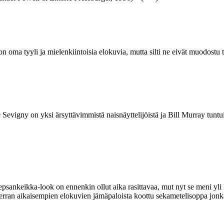
 oma tyyli ja mielenkiintoisia elokuvia, mutta silti ne eivät muodostu t
 Sevigny on yksi ärsyttävimmistä naisnäyttelijöistä ja Bill Murray tunt
nkeikka-look on ennenkin ollut aika rasittavaa, mut nyt se meni yli lo
 Herran aikaisempien elokuvien jämäpaloista koottu sekametelisoppa jonka 