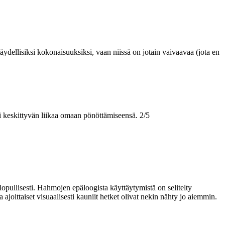
äydellisiksi kokonaisuuksiksi, vaan niissä on jotain vaivaavaa (jota en
ui keskittyvän liikaa omaan pönöttämiseensä. 2/5
pullisesti. Hahmojen epäloogista käyttäytymistä on selitelty
ajoittaiset visuaalisesti kauniit hetket olivat nekin nähty jo aiemmin.