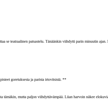
taa se teatraalinen patsastelu. Tänäänkin viihdytti parin minuutin ajan.
teet goretuksesta ja parista irtovitsistä. **
a tämäkin, mutta paljon viihdyttävämpää. Liian harvoin näkee elokuvia