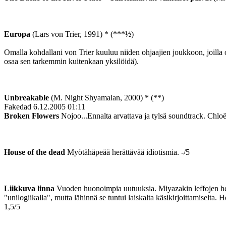
Europa
(Lars von Trier, 1991) * (***½)
Omalla kohdallani von Trier kuuluu niiden ohjaajien joukkoon, joilla on
osaa sen tarkemmin kuitenkaan yksilöidä).
Unbreakable
(M. Night Shyamalan, 2000) * (**)
Fakedad
6.12.2005 01:11
Broken Flowers
Nojoo...Ennalta arvattava ja tylsä soundtrack. Chloë
House of the dead
Myötähäpeää herättävää idiotismia. -/5
Liikkuva linna
Vuoden huonoimpia uutuuksia. Miyazakin leffojen hepsa
"unilogiikalla", mutta lähinnä se tuntui laiskalta käsikirjoittamiselta.
1,5/5