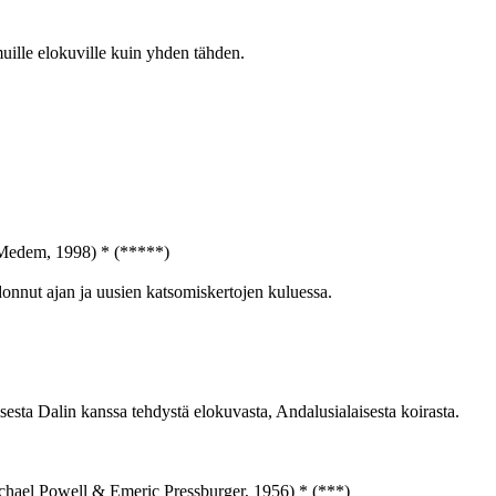
uille elokuville kuin yhden tähden.
Medem, 1998) * (*****)
onnut ajan ja uusien katsomiskertojen kuluessa.
sta Dalin kanssa tehdystä elokuvasta, Andalusialaisesta koirasta.
hael Powell & Emeric Pressburger, 1956) * (***)