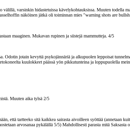
 välillä, varsinkin hidastetuissa kävelykohtauksissa. Muuten todella ma
asselhoffin näköinen jätkä oli toiminnan mies "warning shots are bullshi
astaan maaginen. Mukavan rupinen ja siistejä mammutteja. 4/5
a. Odotin jotain kevyttä psykojännäriä ja alkupuolen leppoisat tunnel
n tietokoneelta kuulokkeet päässä yön pikkutunteina ja loppupuolella me
istä. Muuten aika tylsä 2/5
mään, että tartteeko sitä kaikkea sairasta aivoilleen syöttää (annetaan ku
ostetaan arvosanaa pykälällä 5/5) Mahdollisesti parasta mitä Saksasta on