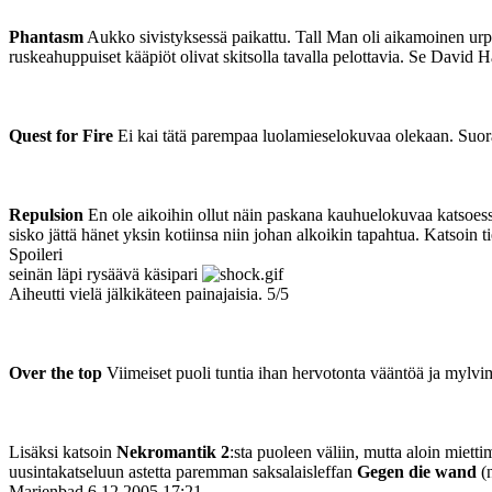
Phantasm
Aukko sivistyksessä paikattu. Tall Man oli aikamoinen urpo
ruskeahuppuiset kääpiöt olivat skitsolla tavalla pelottavia. Se David H
Quest for Fire
Ei kai tätä parempaa luolamieselokuvaa olekaan. Suor
Repulsion
En ole aikoihin ollut näin paskana kauhuelokuvaa katsoess
sisko jättä hänet yksin kotiinsa niin johan alkoikin tapahtua. Katsoi
Spoileri
seinän läpi rysäävä käsipari
Aiheutti vielä jälkikäteen painajaisia. 5/5
Over the top
Viimeiset puoli tuntia ihan hervotonta vääntöä ja mylvim
Lisäksi katsoin
Nekromantik 2
:sta puoleen väliin, mutta aloin mietti
uusintakatseluun astetta paremman saksalaisleffan
Gegen die wand
(n
Marienbad
6.12.2005 17:21