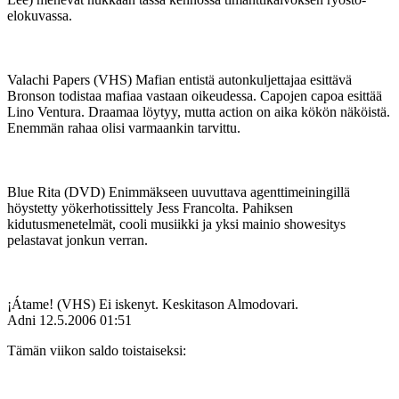
elokuvassa.
Valachi Papers (VHS) Mafian entistä autonkuljettajaa esittävä
Bronson todistaa mafiaa vastaan oikeudessa. Capojen capoa esittää
Lino Ventura. Draamaa löytyy, mutta action on aika kökön näköistä.
Enemmän rahaa olisi varmaankin tarvittu.
Blue Rita (DVD) Enimmäkseen uuvuttava agenttimeiningillä
höystetty yökerhotissittely Jess Francolta. Pahiksen
kidutusmenetelmät, cooli musiikki ja yksi mainio showesitys
pelastavat jonkun verran.
¡Átame! (VHS) Ei iskenyt. Keskitason Almodovari.
Adni
12.5.2006 01:51
Tämän viikon saldo toistaiseksi: