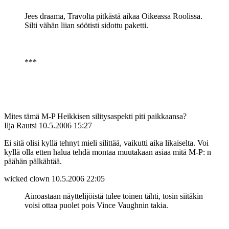
Jees draama, Travolta pitkästä aikaa Oikeassa Roolissa.
Silti vähän liian söötisti sidottu paketti.
***
Mites tämä M-P Heikkisen silitysaspekti piti paikkaansa?
Ilja Rautsi
10.5.2006 15:27
Ei sitä olisi kyllä tehnyt mieli silittää, vaikutti aika likaiselta. Voi
kyllä olla etten halua tehdä montaa muutakaan asiaa mitä M-P: n
päähän pälkähtää.
wicked clown
10.5.2006 22:05
Ainoastaan näyttelijöistä tulee toinen tähti, tosin siitäkin
voisi ottaa puolet pois Vince Vaughnin takia.