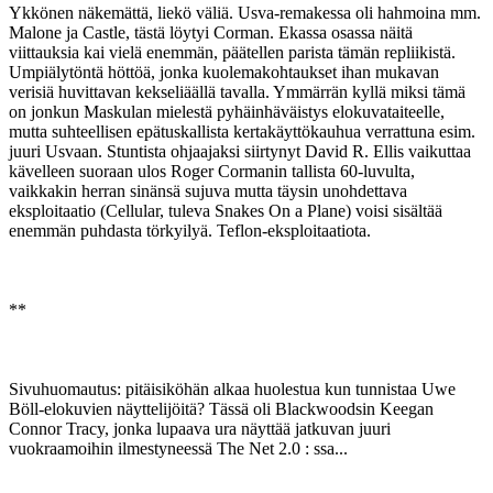
Ykkönen näkemättä, liekö väliä. Usva-remakessa oli hahmoina mm.
Malone ja Castle, tästä löytyi Corman. Ekassa osassa näitä
viittauksia kai vielä enemmän, päätellen parista tämän repliikistä.
Umpiälytöntä höttöä, jonka kuolemakohtaukset ihan mukavan
verisiä huvittavan kekseliäällä tavalla. Ymmärrän kyllä miksi tämä
on jonkun Maskulan mielestä pyhäinhäväistys elokuvataiteelle,
mutta suhteellisen epätuskallista kertakäyttökauhua verrattuna esim.
juuri Usvaan. Stuntista ohjaajaksi siirtynyt David R. Ellis vaikuttaa
kävelleen suoraan ulos Roger Cormanin tallista 60-luvulta,
vaikkakin herran sinänsä sujuva mutta täysin unohdettava
eksploitaatio (Cellular, tuleva Snakes On a Plane) voisi sisältää
enemmän puhdasta törkyilyä. Teflon-eksploitaatiota.
**
Sivuhuomautus: pitäisiköhän alkaa huolestua kun tunnistaa Uwe
Böll-elokuvien näyttelijöitä? Tässä oli Blackwoodsin Keegan
Connor Tracy, jonka lupaava ura näyttää jatkuvan juuri
vuokraamoihin ilmestyneessä The Net 2.0 : ssa...