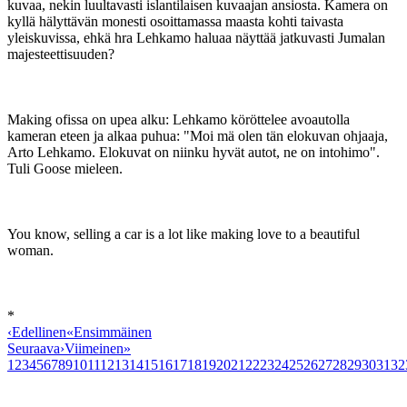
kuvaa, nekin luultavasti islantilaisen kuvaajan ansiosta. Kamera on
kyllä hälyttävän monesti osoittamassa maasta kohti taivasta
yleiskuvissa, ehkä hra Lehkamo haluaa näyttää jatkuvasti Jumalan
majesteettisuuden?
Making ofissa on upea alku: Lehkamo köröttelee avoautolla
kameran eteen ja alkaa puhua: "Moi mä olen tän elokuvan ohjaaja,
Arto Lehkamo. Elokuvat on niinku hyvät autot, ne on intohimo".
Tuli Goose mieleen.
You know, selling a car is a lot like making love to a beautiful
woman.
*
‹
Edellinen
«
Ensimmäinen
Seuraava
›
Viimeinen
»
1
2
3
4
5
6
7
8
9
10
11
12
13
14
15
16
17
18
19
20
21
22
23
24
25
26
27
28
29
30
31
32