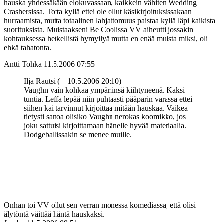
hauska yhdessäkään elokuvassaan, kaikkein vähiten Wedding
Crashersissa. Totta kyllä ettei ole ollut käsikirjoituksissakaan
hurraamista, mutta totaalinen lahjattomuus paistaa kyllä läpi kaikista
suorituksista. Muistaakseni Be Coolissa VV aiheutti jossakin
kohtauksessa hetkellistä hymyilyä mutta en enää muista miksi, oli
ehkä tahatonta.
Antti Tohka
11.5.2006 07:55
Ilja Rautsi (
10.5.2006 20:10)
Vaughn vain kohkaa ympäriinsä kiihtyneenä. Kaksi
tuntia. Leffa lepää niin puhtaasti pääparin varassa ettei
siihen kai tarvinnut kirjoittaa mitään hauskaa. Vaikea
tietysti sanoa olisiko Vaughn nerokas koomikko, jos
joku sattuisi kirjoittamaan hänelle hyvää materiaalia.
Dodgeballissakin se menee muille.
Onhan toi VV ollut sen verran monessa komediassa, että olisi
älytöntä väittää häntä hauskaksi.