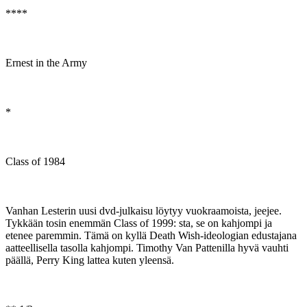
****
Ernest in the Army
*
Class of 1984
Vanhan Lesterin uusi dvd-julkaisu löytyy vuokraamoista, jeejee.
Tykkään tosin enemmän Class of 1999: sta, se on kahjompi ja
etenee paremmin. Tämä on kyllä Death Wish-ideologian edustajana
aatteellisella tasolla kahjompi. Timothy Van Pattenilla hyvä vauhti
päällä, Perry King lattea kuten yleensä.