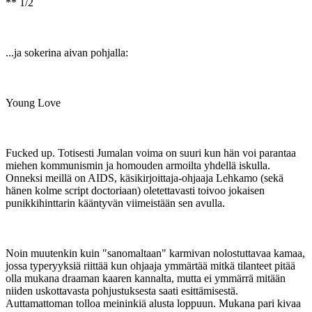
** 1/2
...ja sokerina aivan pohjalla:
Young Love
Fucked up. Totisesti Jumalan voima on suuri kun hän voi parantaa
miehen kommunismin ja homouden armoilta yhdellä iskulla.
Onneksi meillä on AIDS, käsikirjoittaja-ohjaaja Lehkamo (sekä
hänen kolme script doctoriaan) oletettavasti toivoo jokaisen
punikkihinttarin kääntyvän viimeistään sen avulla.
Noin muutenkin kuin "sanomaltaan" karmivan nolostuttavaa kamaa,
jossa typeryyksiä riittää kun ohjaaja ymmärtää mitkä tilanteet pitää
olla mukana draaman kaaren kannalta, mutta ei ymmärrä mitään
niiden uskottavasta pohjustuksesta saati esittämisestä.
Auttamattoman tolloa meininkiä alusta loppuun. Mukana pari kivaa