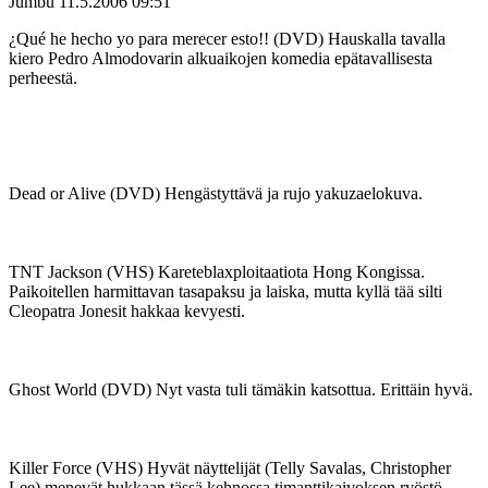
Jumbu
11.5.2006 09:51
¿Qué he hecho yo para merecer esto!! (DVD) Hauskalla tavalla
kiero Pedro Almodovarin alkuaikojen komedia epätavallisesta
perheestä.
Dead or Alive (DVD) Hengästyttävä ja rujo yakuzaelokuva.
TNT Jackson (VHS) Kareteblaxploitaatiota Hong Kongissa.
Paikoitellen harmittavan tasapaksu ja laiska, mutta kyllä tää silti
Cleopatra Jonesit hakkaa kevyesti.
Ghost World (DVD) Nyt vasta tuli tämäkin katsottua. Erittäin hyvä.
Killer Force (VHS) Hyvät näyttelijät (Telly Savalas, Christopher
Lee) menevät hukkaan tässä kehnossa timanttikaivoksen ryöstö-