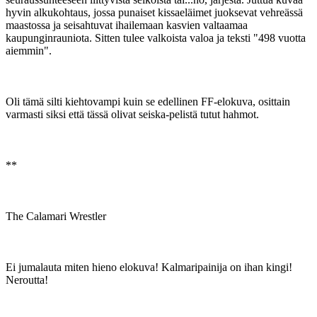
hyvin alkukohtaus, jossa punaiset kissaeläimet juoksevat vehreässä
maastossa ja seisahtuvat ihailemaan kasvien valtaamaa
kaupunginrauniota. Sitten tulee valkoista valoa ja teksti "498 vuotta
aiemmin".
Oli tämä silti kiehtovampi kuin se edellinen FF-elokuva, osittain
varmasti siksi että tässä olivat seiska-pelistä tutut hahmot.
**
The Calamari Wrestler
Ei jumalauta miten hieno elokuva! Kalmaripainija on ihan kingi!
Neroutta!