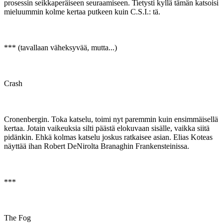
prosessin seikkaperäiseen seuraamiseen. Tietysti kyllä tämän katsoisi
mieluummin kolme kertaa putkeen kuin C.S.I.: tä.
*** (tavallaan väheksyvää, mutta...)
Crash
Cronenbergin. Toka katselu, toimi nyt paremmin kuin ensimmäisellä
kertaa. Jotain vaikeuksia silti päästä elokuvaan sisälle, vaikka siitä
pidänkin. Ehkä kolmas katselu joskus ratkaisee asian. Elias Koteas
näyttää ihan Robert DeNirolta Branaghin Frankensteinissa.
***
The Fog