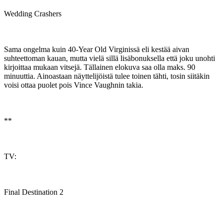
Wedding Crashers
Sama ongelma kuin 40-Year Old Virginissä eli kestää aivan
suhteettoman kauan, mutta vielä sillä lisäbonuksella että joku unohti
kirjoittaa mukaan vitsejä. Tällainen elokuva saa olla maks. 90
minuuttia. Ainoastaan näyttelijöistä tulee toinen tähti, tosin siitäkin
voisi ottaa puolet pois Vince Vaughnin takia.
**
TV:
Final Destination 2