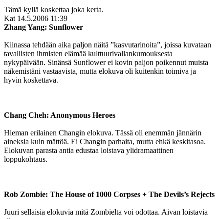
Tämä kyllä koskettaa joka kerta.
Kat
14.5.2006 11:39
Zhang Yang: Sunflower
Kiinassa tehdään aika paljon näitä ”kasvutarinoita”, joissa kuvataan
tavallisten ihmisten elämää kulttuurivallankumouksesta
nykypäivään. Sinänsä Sunflower ei kovin paljon poikennut muista
näkemistäni vastaavista, mutta elokuva oli kuitenkin toimiva ja
hyvin koskettava.
Chang Cheh: Anonymous Heroes
Hieman erilainen Changin elokuva. Tässä oli enemmän jännärin
aineksia kuin mättöä. Ei Changin parhaita, mutta ehkä keskitasoa.
Elokuvan parasta antia edustaa loistava ylidramaattinen
loppukohtaus.
Rob Zombie: The House of 1000 Corpses + The Devils’s Rejects
Juuri sellaisia elokuvia mitä Zombielta voi odottaa. Aivan loistavia