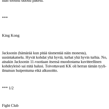
liian söötisti sidottu paketti.
***
King Kong
Jacksonin (hämärää kun pitää täsmentää näin monesta),
uusintakatselu. Hyvät kohdat yhä hyviä, turhat yhä hyvin turhia. No,
ainakin Jacksonin 11-vuotiaan itsensä muodostama kuvitteellinen
kohdeyleisö sai mitä halusi. Toivottavasti KK oli herran tämän tyyli-
ilmaisun huipentuma eikä alkusoitto.
*** 1/2
Fight Club