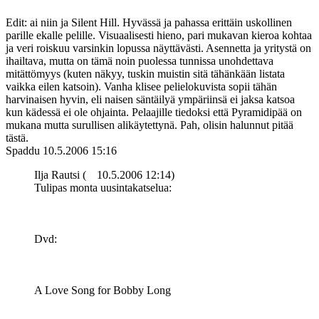
Edit: ai niin ja Silent Hill. Hyvässä ja pahassa erittäin uskollinen
parille ekalle pelille. Visuaalisesti hieno, pari mukavan kieroa kohtaa
ja veri roiskuu varsinkin lopussa näyttävästi. Asennetta ja yritystä on
ihailtava, mutta on tämä noin puolessa tunnissa unohdettava
mitättömyys (kuten näkyy, tuskin muistin sitä tähänkään listata
vaikka eilen katsoin). Vanha klisee pelielokuvista sopii tähän
harvinaisen hyvin, eli naisen säntäilyä ympäriinsä ei jaksa katsoa
kun kädessä ei ole ohjainta. Pelaajille tiedoksi että Pyramidipää on
mukana mutta surullisen alikäytettynä. Pah, olisin halunnut pitää
tästä.
Spaddu
10.5.2006 15:16
Ilja Rautsi (
10.5.2006 12:14)
Tulipas monta uusintakatselua:
Dvd:
A Love Song for Bobby Long