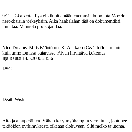
9/11. Toka kerta. Pystyi kiinnittämään enemmän huomiota Moorfen
nerokkaisiin törkeyksiin. Aika hankalahan tätä on dokumentiksi
nimittää. Mainiota propagandaa.
Nice Dreams. Muistisääntö no. X. Älä katso C&C leffoja muuten
kuin armottomissa pajareissa. Aivan hirvittävä kokemus.
Ilja Rautsi
14.5.2006 23:36
Dvd:
Death Wish
Aito ja alkuperäinen. Vähän kesy myöhempiin verrattuna, johtunee
tekijöiden pyrkimyksestä oikeaan elokuvaan. Silti melko tajutonta.