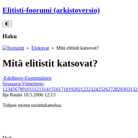
Elitisti-foorumi (arkistoversio)
🌓
Haku
»
Elokuvat
» Mitä elitistit katsovat?
Mitä elitistit katsovat?
‹
Edellinen
«
Ensimmäinen
Seuraava
›
Viimeinen
»
1
2
3
4
5
6
7
8
9
10
11
12
13
14
15
16
17
18
19
20
21
22
23
24
25
26
27
28
29
30
31
32
Ilja Rautsi
10.5.2006 12:13
Tulipas monta uusintakatselua:
Dvd: