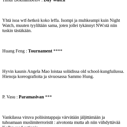
Yhtä isoa wtf-hetkeä koko leffa. Isompi ja muhkeampi kuin Night
Watch, muuten tyyliltään sama, joten jollei tykännyt NW:stä niin
tuskin tästäkään.
Huang Feng :
Tournament
****
Hyvin kaunis Angela Mao loistaa soliidissa old school-kungfuilussa.
Hienoja koreografioita ja sivuosassa Sammo Hung.
P. Vasu :
Paramasivan
***
Vankilassa viruva poliisintappaja värvätään jäljittämään ja
tuhoamaan muslimiterroristit : aivotonta mutta ah niin viihdyttävää