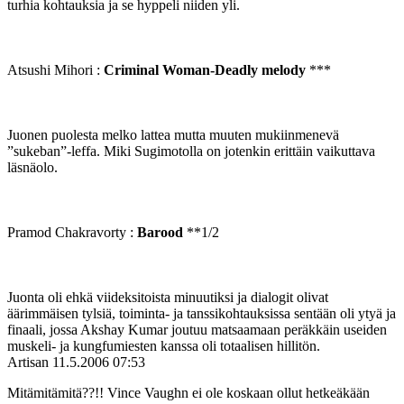
turhia kohtauksia ja se hyppeli niiden yli.
Atsushi Mihori :
Criminal Woman-Deadly melody
***
Juonen puolesta melko lattea mutta muuten mukiinmenevä
”sukeban”-leffa. Miki Sugimotolla on jotenkin erittäin vaikuttava
läsnäolo.
Pramod Chakravorty :
Barood
**1/2
Juonta oli ehkä viideksitoista minuutiksi ja dialogit olivat
äärimmäisen tylsiä, toiminta- ja tanssikohtauksissa sentään oli ytyä ja
finaali, jossa Akshay Kumar joutuu matsaamaan peräkkäin useiden
muskeli- ja kungfumiesten kanssa oli totaalisen hillitön.
Artisan
11.5.2006 07:53
Mitämitämitä??!! Vince Vaughn ei ole koskaan ollut hetkeäkään