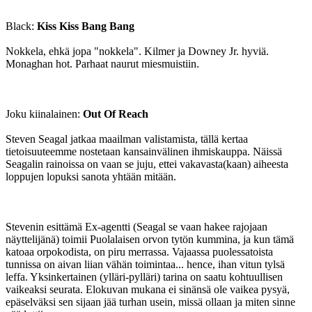
Black:
Kiss Kiss Bang Bang
Nokkela, ehkä jopa "nokkela". Kilmer ja Downey Jr. hyviä.
Monaghan hot. Parhaat naurut miesmuistiin.
Joku kiinalainen:
Out Of Reach
Steven Seagal jatkaa maailman valistamista, tällä kertaa
tietoisuuteemme nostetaan kansainvälinen ihmiskauppa. Näissä
Seagalin rainoissa on vaan se juju, ettei vakavasta(kaan) aiheesta
loppujen lopuksi sanota yhtään mitään.
Stevenin esittämä Ex-agentti (Seagal se vaan hakee rajojaan
näyttelijänä) toimii Puolalaisen orvon tytön kummina, ja kun tämä
katoaa orpokodista, on piru merrassa. Vajaassa puolessatoista
tunnissa on aivan liian vähän toimintaa... hence, ihan vitun tylsä
leffa. Yksinkertainen (ylläri-pylläri) tarina on saatu kohtuullisen
vaikeaksi seurata. Elokuvan mukana ei sinänsä ole vaikea pysyä,
epäselväksi sen sijaan jää turhan usein, missä ollaan ja miten sinne