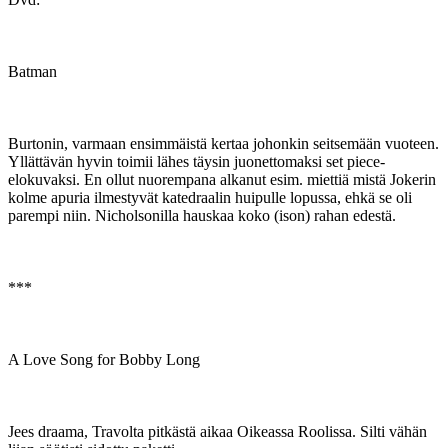
Batman
Burtonin, varmaan ensimmäistä kertaa johonkin seitsemään vuoteen.
Yllättävän hyvin toimii lähes täysin juonettomaksi set piece-
elokuvaksi. En ollut nuorempana alkanut esim. miettiä mistä Jokerin
kolme apuria ilmestyvät katedraalin huipulle lopussa, ehkä se oli
parempi niin. Nicholsonilla hauskaa koko (ison) rahan edestä.
***
A Love Song for Bobby Long
Jees draama, Travolta pitkästä aikaa Oikeassa Roolissa. Silti vähän