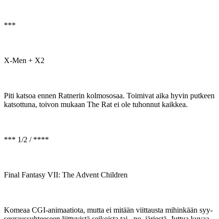
***
X-Men + X2
Piti katsoa ennen Ratnerin kolmososaa. Toimivat aika hyvin putkeen
katsottuna, toivon mukaan The Rat ei ole tuhonnut kaikkea.
*** 1/2 / ****
Final Fantasy VII: The Advent Children
Komeaa CGI-animaatiota, mutta ei mitään viittausta mihinkään syy-
seuraussuhteeseen liittyvistä seikoista tai...no, järjestä. Juttua kuvaa