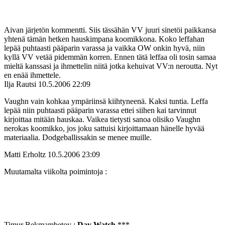
Aivan järjetön kommentti. Siis tässähän VV juuri sinetöi paikkansa
yhtenä tämän hetken hauskimpana koomikkona. Koko leffahan
lepää puhtaasti pääparin varassa ja vaikka OW onkin hyvä, niin
kyllä VV vetää pidemmän korren. Ennen tätä leffaa oli tosin samaa
mieltä kanssasi ja ihmettelin niitä jotka kehuivat VV:n neroutta. Nyt
en enää ihmettele.
Ilja Rautsi
10.5.2006 22:09
Vaughn vain kohkaa ympäriinsä kiihtyneenä. Kaksi tuntia. Leffa
lepää niin puhtaasti pääparin varassa ettei siihen kai tarvinnut
kirjoittaa mitään hauskaa. Vaikea tietysti sanoa olisiko Vaughn
nerokas koomikko, jos joku sattuisi kirjoittamaan hänelle hyvää
materiaalia. Dodgeballissakin se menee muille.
Matti Erholtz
10.5.2006 23:09
Muutamalta viikolta poimintoja :
Timur Bekmambetov :
Day Watch
***