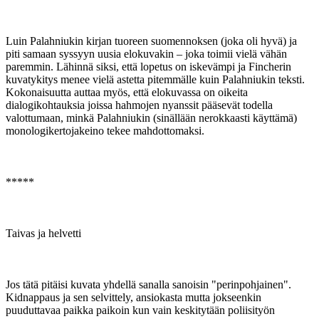
Luin Palahniukin kirjan tuoreen suomennoksen (joka oli hyvä) ja
piti samaan syssyyn uusia elokuvakin – joka toimii vielä vähän
paremmin. Lähinnä siksi, että lopetus on iskevämpi ja Fincherin
kuvatykitys menee vielä astetta pitemmälle kuin Palahniukin teksti.
Kokonaisuutta auttaa myös, että elokuvassa on oikeita
dialogikohtauksia joissa hahmojen nyanssit pääsevät todella
valottumaan, minkä Palahniukin (sinällään nerokkaasti käyttämä)
monologikertojakeino tekee mahdottomaksi.
*****
Taivas ja helvetti
Jos tätä pitäisi kuvata yhdellä sanalla sanoisin "perinpohjainen".
Kidnappaus ja sen selvittely, ansiokasta mutta jokseenkin
puuduttavaa paikka paikoin kun vain keskitytään poliisityön