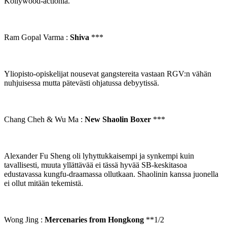
Kollywood-actionia.
Ram Gopal Varma :
Shiva
***
Yliopisto-opiskelijat nousevat gangstereita vastaan RGV:n vähän
nuhjuisessa mutta pätevästi ohjatussa debyytissä.
Chang Cheh & Wu Ma :
New Shaolin Boxer
***
Alexander Fu Sheng oli lyhyttukkaisempi ja synkempi kuin
tavallisesti, muuta yllättävää ei tässä hyvää SB-keskitasoa
edustavassa kungfu-draamassa ollutkaan. Shaolinin kanssa juonella
ei ollut mitään tekemistä.
Wong Jing :
Mercenaries from Hongkong
**1/2