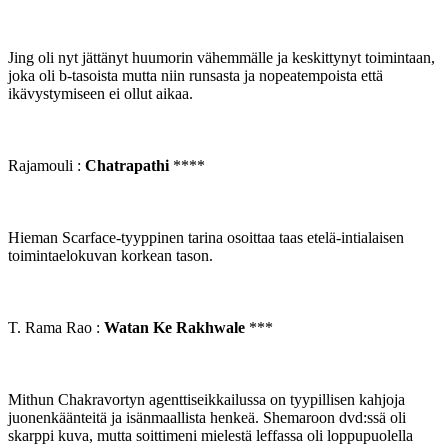
Jing oli nyt jättänyt huumorin vähemmälle ja keskittynyt toimintaan,
joka oli b-tasoista mutta niin runsasta ja nopeatempoista että
ikävystymiseen ei ollut aikaa.
Rajamouli :
Chatrapathi
****
Hieman Scarface-tyyppinen tarina osoittaa taas etelä-intialaisen
toimintaelokuvan korkean tason.
T. Rama Rao :
Watan Ke Rakhwale
***
Mithun Chakravortyn agenttiseikkailussa on tyypillisen kahjoja
juonenkäänteitä ja isänmaallista henkeä. Shemaroon dvd:ssä oli
skarppi kuva, mutta soittimeni mielestä leffassa oli loppupuolella