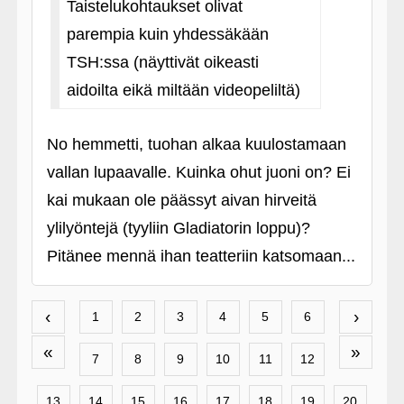
Taistelukohtaukset olivat
parempia kuin yhdessäkään
TSH:ssa (näyttivät oikeasti
aidoilta eikä miltään videopeliltä)
No hemmetti, tuohan alkaa kuulostamaan
vallan lupaavalle. Kuinka ohut juoni on? Ei
kai mukaan ole päässyt aivan hirveitä
ylilyöntejä (tyyliin Gladiatorin loppu)?
Pitänee mennä ihan teatteriin katsomaan...
‹
›
1
2
3
4
5
6
«
»
7
8
9
10
11
12
13
14
15
16
17
18
19
20