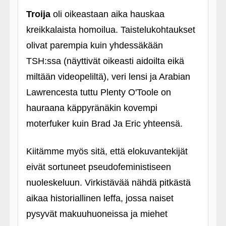
Troija
oli oikeastaan aika hauskaa
kreikkalaista homoilua. Taistelukohtaukset
olivat parempia kuin yhdessäkään
TSH:ssa (näyttivät oikeasti aidoilta eikä
miltään videopeliltä), veri lensi ja Arabian
Lawrencesta tuttu Plenty O'Toole on
hauraana käppyränäkin kovempi
moterfuker kuin Brad Ja Eric yhteensä.
Kiitämme myös sitä, että elokuvantekijät
eivät sortuneet pseudofeministiseen
nuoleskeluun. Virkistävää nähdä pitkästä
aikaa historiallinen leffa, jossa naiset
pysyvät makuuhuoneissa ja miehet