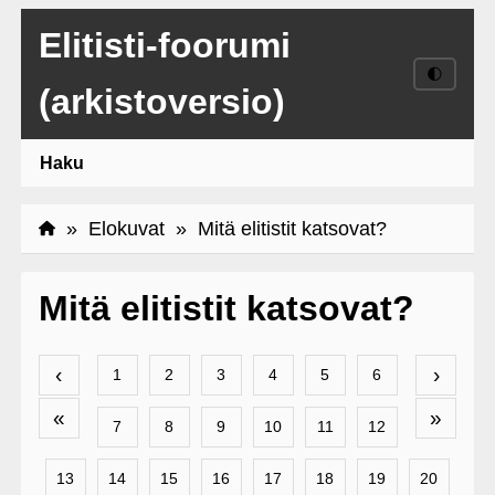
Elitisti-foorumi
🌓
(arkistoversio)
Haku
»
Elokuvat
» Mitä elitistit katsovat?
Mitä elitistit katsovat?
‹
›
1
2
3
4
5
6
«
»
7
8
9
10
11
12
13
14
15
16
17
18
19
20