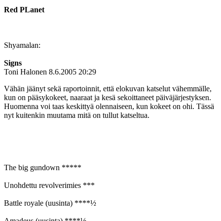
Red PLanet
Shyamalan:
Signs
Toni Halonen
8.6.2005 20:29
Vähän jäänyt sekä raportoinnit, että elokuvan katselut vähemmälle,
kun on pääsykokeet, naaraat ja kesä sekoittaneet päiväjärjestyksen.
Huomenna voi taas keskittyä olennaiseen, kun kokeet on ohi. Tässä
nyt kuitenkin muutama mitä on tullut katseltua.
The big gundown *****
Unohdettu revolverimies ***
Battle royale (uusinta) ****½
Amadeus (uusinta) ****½