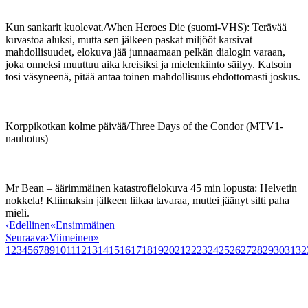
Kun sankarit kuolevat./When Heroes Die (suomi-VHS): Terävää
kuvastoa aluksi, mutta sen jälkeen paskat miljööt karsivat
mahdollisuudet, elokuva jää junnaamaan pelkän dialogin varaan,
joka onneksi muuttuu aika kreisiksi ja mielenkiinto säilyy. Katsoin
tosi väsyneenä, pitää antaa toinen mahdollisuus ehdottomasti joskus.
Korppikotkan kolme päivää/Three Days of the Condor (MTV1-
nauhotus)
Mr Bean – äärimmäinen katastrofielokuva 45 min lopusta: Helvetin
nokkela! Kliimaksin jälkeen liikaa tavaraa, muttei jäänyt silti paha
mieli.
‹
Edellinen
«
Ensimmäinen
Seuraava
›
Viimeinen
»
1
2
3
4
5
6
7
8
9
10
11
12
13
14
15
16
17
18
19
20
21
22
23
24
25
26
27
28
29
30
31
32