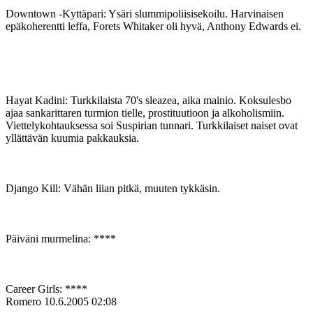
Downtown ‑Kyttäpari: Ysäri slummipoliisisekoilu. Harvinaisen
epäkoherentti leffa, Forets Whitaker oli hyvä, Anthony Edwards ei.
Hayat Kadini: Turkkilaista 70's sleazea, aika mainio. Koksulesbo
ajaa sankarittaren turmion tielle, prostituutioon ja alkoholismiin.
Viettelykohtauksessa soi Suspirian tunnari. Turkkilaiset naiset ovat
yllättävän kuumia pakkauksia.
Django Kill: Vähän liian pitkä, muuten tykkäsin.
Päiväni murmelina: ****
Career Girls: ****
Romero
10.6.2005 02:08