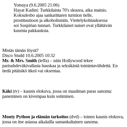
Yotsuya (9.6.2005 21:06)
Hayat Kadini: Turkkilaista 70's sleazea, aika mainio.
Koksulesbo ajaa sankarittaren turmion tielle,
prostituutioon ja alkoholismiin. Viettelykohtauksessa
soi Suspirian tunnari. Turkkilaiset naiset ovat yllättävän
kuumia pakkauksia.
Mistäs tämän löysit?
Disco Studd
10.6.2005 10:32
Mr. & Mrs. Smith
(leffa) – näin Hollywood tekee
parisuhdeväkivallasta hauskaa ja seksikästä toimintaviihdettä. En
tiedä pitäisikö itkeä vai oksentaa.
Käki
(tv) – kaunis elokuva, jossa on maailman paras sanoma:
paneminen on kivempaa kuin sotiminen.
Monty Python ja elämän tarkoitus
(dvd) – toinen kaunis elokuva,
jossa on itse asiassa aikalailla samankaltainen sanoma.