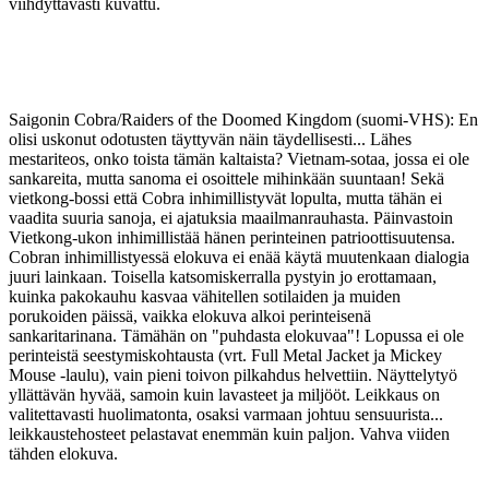
viihdyttävästi kuvattu.
Saigonin Cobra/Raiders of the Doomed Kingdom (suomi-VHS): En
olisi uskonut odotusten täyttyvän näin täydellisesti... Lähes
mestariteos, onko toista tämän kaltaista? Vietnam-sotaa, jossa ei ole
sankareita, mutta sanoma ei osoittele mihinkään suuntaan! Sekä
vietkong-bossi että Cobra inhimillistyvät lopulta, mutta tähän ei
vaadita suuria sanoja, ei ajatuksia maailmanrauhasta. Päinvastoin
Vietkong-ukon inhimillistää hänen perinteinen patrioottisuutensa.
Cobran inhimillistyessä elokuva ei enää käytä muutenkaan dialogia
juuri lainkaan. Toisella katsomiskerralla pystyin jo erottamaan,
kuinka pakokauhu kasvaa vähitellen sotilaiden ja muiden
porukoiden päissä, vaikka elokuva alkoi perinteisenä
sankaritarinana. Tämähän on "puhdasta elokuvaa"! Lopussa ei ole
perinteistä seestymiskohtausta (vrt. Full Metal Jacket ja Mickey
Mouse ‑laulu), vain pieni toivon pilkahdus helvettiin. Näyttelytyö
yllättävän hyvää, samoin kuin lavasteet ja miljööt. Leikkaus on
valitettavasti huolimatonta, osaksi varmaan johtuu sensuurista...
leikkaustehosteet pelastavat enemmän kuin paljon. Vahva viiden
tähden elokuva.