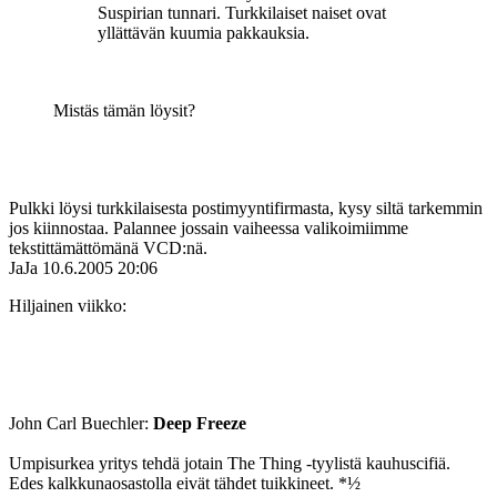
Suspirian tunnari. Turkkilaiset naiset ovat
yllättävän kuumia pakkauksia.
Mistäs tämän löysit?
Pulkki löysi turkkilaisesta postimyyntifirmasta, kysy siltä tarkemmin
jos kiinnostaa. Palannee jossain vaiheessa valikoimiimme
tekstittämättömänä VCD:nä.
JaJa
10.6.2005 20:06
Hiljainen viikko:
John Carl Buechler:
Deep Freeze
Umpisurkea yritys tehdä jotain The Thing ‑tyylistä kauhuscifiä.
Edes kalkkunaosastolla eivät tähdet tuikkineet. *½