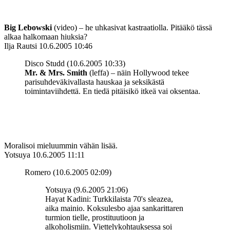
Big Lebowski
(video) – he uhkasivat kastraatiolla. Pitääkö tässä
alkaa halkomaan hiuksia?
Ilja Rautsi
10.6.2005 10:46
Disco Studd (10.6.2005 10:33)
Mr. & Mrs. Smith
(leffa) – näin Hollywood tekee
parisuhdeväkivallasta hauskaa ja seksikästä
toimintaviihdettä. En tiedä pitäisikö itkeä vai oksentaa.
Moralisoi mieluummin vähän lisää.
Yotsuya
10.6.2005 11:11
Romero (10.6.2005 02:09)
Yotsuya (9.6.2005 21:06)
Hayat Kadini: Turkkilaista 70's sleazea,
aika mainio. Koksulesbo ajaa sankarittaren
turmion tielle, prostituutioon ja
alkoholismiin. Viettelykohtauksessa soi