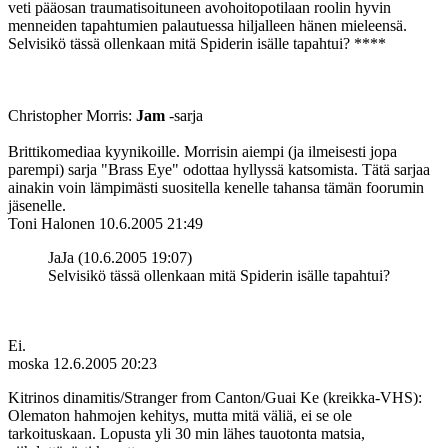
veti pääosan traumatisoituneen avohoitopotilaan roolin hyvin
menneiden tapahtumien palautuessa hiljalleen hänen mieleensä.
Selvisikö tässä ollenkaan mitä Spiderin isälle tapahtui? ****
Christopher Morris:
Jam
‑sarja
Brittikomediaa kyynikoille. Morrisin aiempi (ja ilmeisesti jopa
parempi) sarja "Brass Eye" odottaa hyllyssä katsomista. Tätä sarjaa
ainakin voin lämpimästi suositella kenelle tahansa tämän foorumin
jäsenelle.
Toni Halonen
10.6.2005 21:49
JaJa (10.6.2005 19:07)
Selvisikö tässä ollenkaan mitä Spiderin isälle tapahtui?
Ei.
moska
12.6.2005 20:23
Kitrinos dinamitis/Stranger from Canton/Guai Ke (kreikka-VHS):
Olematon hahmojen kehitys, mutta mitä väliä, ei se ole
tarkoituskaan. Lopusta yli 30 min lähes tauotonta matsia,