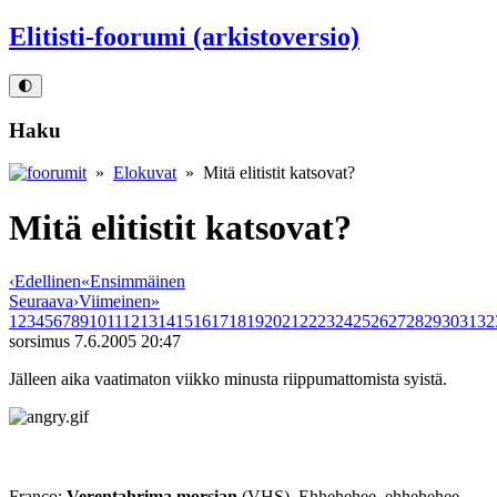
Elitisti-foorumi (arkistoversio)
🌓
Haku
»
Elokuvat
» Mitä elitistit katsovat?
Mitä elitistit katsovat?
‹
Edellinen
«
Ensimmäinen
Seuraava
›
Viimeinen
»
1
2
3
4
5
6
7
8
9
10
11
12
13
14
15
16
17
18
19
20
21
22
23
24
25
26
27
28
29
30
31
32
sorsimus
7.6.2005 20:47
Jälleen aika vaatimaton viikko minusta riippumattomista syistä.
Franco:
Verentahrima morsian
(VHS), Ehhehehee, ehhehehee,