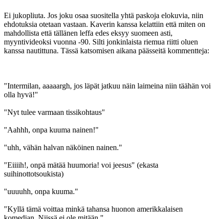
Ei jukopliuta. Jos joku osaa suositella yhtä paskoja elokuvia, niin
ehdotuksia otetaan vastaan. Kaverin kanssa kelattiin että miten on
mahdollista että tällänen leffa edes eksyy suomeen asti,
myyntivideoksi vuonna ‑90. Silti jonkinlaista riemua riitti oluen
kanssa nautittuna. Tässä katsomisen aikana päässeitä kommentteja:
"Intermilan, aaaaargh, jos läpät jatkuu näin laimeina niin täähän voi
olla hyvä!"
"Nyt tulee varmaan tissikohtaus"
"Aahhh, onpa kuuma nainen!"
"uhh, vähän halvan näköinen nainen."
"Eiiiih!, onpä mätää huumoria! voi jeesus" (ekasta
suihinottotsoukista)
"uuuuhh, onpa kuuma."
"Kyllä tämä voittaa minkä tahansa huonon amerikkalaisen
komedian. Niissä ei ole mitään."