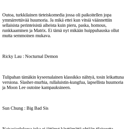
Outoa, turkkilainen tieteiskomedia jossa oli paikoitellen jopa
ymmärrettävää huumoria. Ja mikä ettei kun vitsiä väännettiin
sellaisista perinteisistä aiheista kuin pieru, paska, homous,
runkkaaminen ja Matrix. Ei tämä nyt mikään huippuhauska ollut
mutta semmoinen mukava.
Ricky Lau : Nocturnal Demon
Tulipahan tämäkin kyseenalainen klassikko nähtyä, tosin leikattuna
versiona. Slasher-murhia, rullaluistin-kungfua, lapsellista huumoria
ja Moon Lee outoine kampauksineen.
Sun Chung : Big Bad Sis
Naisasiaelokuva joka ei jättänyt käyttämättä yhtään tilaisuutta