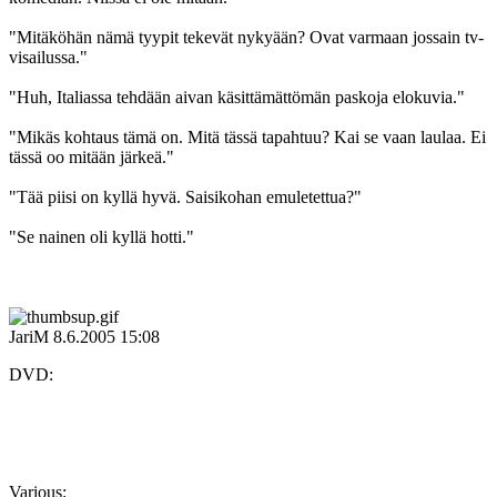
"Mitäköhän nämä tyypit tekevät nykyään? Ovat varmaan jossain tv-
visailussa."
"Huh, Italiassa tehdään aivan käsittämättömän paskoja elokuvia."
"Mikäs kohtaus tämä on. Mitä tässä tapahtuu? Kai se vaan laulaa. Ei
tässä oo mitään järkeä."
"Tää piisi on kyllä hyvä. Saisikohan emuletettua?"
"Se nainen oli kyllä hotti."
JariM
8.6.2005 15:08
DVD:
Various: