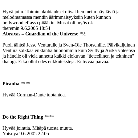
Hyvä juttu. Toimintakohtaukset olivat hemmetin näyttäviä ja
melodraamassa mentiin äärimmäisyyksiin kuten kunnon
bollywoodleffassa pitääkin. Musat oli myös ok.
theremin
9.6.2005 18:54
Abraxas – Guardian of the Universe
*½
Puoli tähteä Jesse Venturalle ja Sven-Ole Thorsenille. Pälvikaljuinen
Ventura solkkaa enklantia huonommin kuin Syltty ja Arska yhteensä
ja hänelle oli vielä annettu kaikki elokuvan "tieteellinen ja tekninen"
dialogi. Eikä ollut edes enkkutekstejä. Ei hyvää päivää.
Piranha
****
Hyvää Corman-Dante tuotantoa.
Do the Right Thing
****
Hyvää jointtia. Mitäpä tuosta muuta.
Yotsuya
9.6.2005 22:05