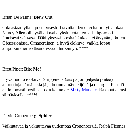
Brian De Palma:
Blow Out
Oikeastaan yllätti positiivisesti. Travoltan leuka ei häirinnyt lainkaan,
Nancy Allen oli hyvällä tavalla yksinkertainen ja Lithgow oli
ilmeisesti vahvassa lääkityksessä, koska hänkään ei ärsyttänyt kuten
Obsessionissa. Omaperäinen ja hyvä elokuva, vaikka loppu
ampuikin dramaattisuudessaan hiukan yli. ****
Brett Piper:
Bite Me!
Hyvä huono elokuva. Strippareita (siis paljon paljasta pintaa),
animoituja hämähäkkejä ja huonoja näyttelijöitä ja dialogia. Pisteitä
ehdottomasti nosti pääosan kaunotar:
Misty Mundae
. Rakkautta ensi
silmäyksellä. ***½
David Cronenberg:
Spider
Vaikuttavaa ja vakuuttavaa uudempaa Cronenbergiä. Ralph Fiennes