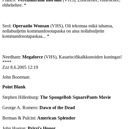
ehhehehee. *
Seol:
Operaatio Wonsan
(VHS), Oli tekomaa mikä tahansa,
nollabudjetin kommandosotapaska on aina nollabudjetin
kommandosotapaskaa... *
Needham:
Megaforce
(VHS), Kasariscifikalkkunoiden kuningas!
****
Zzz
8.6.2005 12:19
John Boorman:
Point Blank
Stephen Hillenburg:
The SpongeBob SquarePants Movie
George A. Romero:
Dawn of the Dead
Berman & Pulcini:
American Splendor
John Huston:
Prizzi's Honor