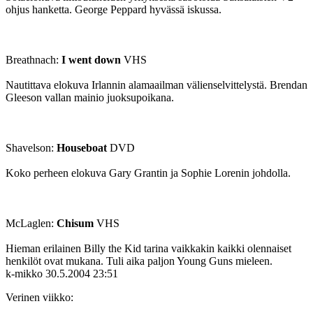
ohjus hanketta. George Peppard hyvässä iskussa.
Breathnach:
I went down
VHS
Nautittava elokuva Irlannin alamaailman välienselvittelystä. Brendan
Gleeson vallan mainio juoksupoikana.
Shavelson:
Houseboat
DVD
Koko perheen elokuva Gary Grantin ja Sophie Lorenin johdolla.
McLaglen:
Chisum
VHS
Hieman erilainen Billy the Kid tarina vaikkakin kaikki olennaiset
henkilöt ovat mukana. Tuli aika paljon Young Guns mieleen.
k-mikko
30.5.2004 23:51
Verinen viikko: