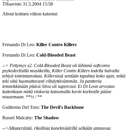
THaavisto
31.5.2004 15:58
About kolmen viikon katsotut:
Fernando Di Leo:
Killer Contro Killers
Fernando Di Leo:
Cold-Blooded Beast
--> Pettymys x2. Cold-Blooded Beast oli lähinnä softcorea
psykedeelisillä musiikeilla, Killer Contro Killers todella halvalla
tehtyä toimintaroskaa. Killersissä sentään tapahtui koko ajan, mikä
teki siitä huomattavasti viihdyttävämmän. Ja pantteria
lemmikkinään pitävä Silva oli supercool. Ei Di Leon arvostus
kuitenkaan näitä elokuvia katsomalla kovin korkealle pääse
nousemaan.
**½ / **
Guillermo Del Toro:
The Devil's Backbone
Russel Mulcahy:
The Shadow
-->Alkuperäistä, rikollisia konekiväärillä selkään ampuvaa