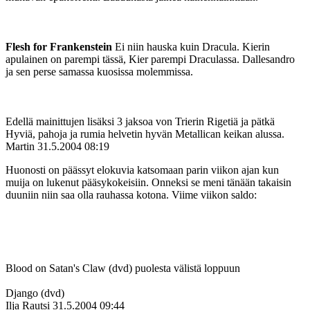
Flesh for Frankenstein
Ei niin hauska kuin Dracula. Kierin
apulainen on parempi tässä, Kier parempi Draculassa. Dallesandro
ja sen perse samassa kuosissa molemmissa.
Edellä mainittujen lisäksi 3 jaksoa von Trierin Rigetiä ja pätkä
Hyviä, pahoja ja rumia helvetin hyvän Metallican keikan alussa.
Martin
31.5.2004 08:19
Huonosti on päässyt elokuvia katsomaan parin viikon ajan kun
muija on lukenut pääsykokeisiin. Onneksi se meni tänään takaisin
duuniin niin saa olla rauhassa kotona. Viime viikon saldo:
Blood on Satan's Claw (dvd) puolesta välistä loppuun
Django (dvd)
Ilja Rautsi
31.5.2004 09:44