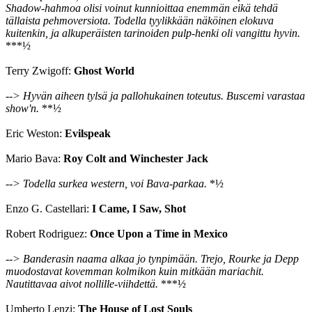
Shadow-hahmoa olisi voinut kunnioittaa enemmän eikä tehdä
tällaista pehmoversiota. Todella tyylikkään näköinen elokuva
kuitenkin, ja alkuperäisten tarinoiden pulp-henki oli vangittu hyvin.
***½
Terry Zwigoff:
Ghost World
--> Hyvän aiheen tylsä ja pallohukainen toteutus. Buscemi varastaa
show'n.
**½
Eric Weston:
Evilspeak
Mario Bava:
Roy Colt and Winchester Jack
--> Todella surkea western, voi Bava-parkaa.
*½
Enzo G. Castellari:
I Came, I Saw, Shot
Robert Rodriguez:
Once Upon a Time in Mexico
--> Banderasin naama alkaa jo tynpimään. Trejo, Rourke ja Depp
muodostavat kovemman kolmikon kuin mitkään mariachit.
Nautittavaa aivot nollille-viihdettä.
***½
Umberto Lenzi:
The House of Lost Souls