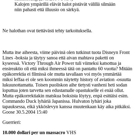
Kalojen ympärillä elävät halot pistävät välillä silmään
niin pahasti että illuusio on särkyä.
Ne halothan ovat tiettävästi tehty tarkoituksella.
Mutta itse aiheesta, viime päivinä olen tutkinut tuota Disneyn Front
Lines ‑boksia ja täytyy sanoa että aivan mahtava paketti on
kyseessä. Victory Through Air Power tuli viimeksi katsottua ja
ensireaktio oli että miksi ihmeessä tätä on pantattu 60 vuotta? Mitään
epäkorrektia ei filmissä ole mutta tavallaan voi myös ymmärtää
miksi leffaa ei ole sen koommin näytetty history of aviation ‑osuutta
lukuunottamatta. Toisen puoliskon aihe tietysti vanheni heti sodan
loputtua joten tarvetta sen edustamalle opastukselle ei enää ollut.
Mutta epäkorrektiakin matskua boksista löytyy, enpä esittäisi esim.
Commando Duck lyhäriä Japanissa. Hulvaton lyhäri joka
tapauksessa, eikä ykköslevyn kanssa muutenkaan käy aika pitkäksi.
Goose
30.5.2004 15:40
Guerrieri:
10.000 dollari per un massacro
VHS