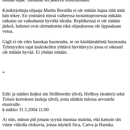
Käsikirjoittaja-ohjaaja Martin Brestilla ei ole mitään hajua siitä mitä
hän tekee. En ymmärrä missä vaiheessa tuotantoprosessia mikään
ratkaisu on vaikuttanut hyvältä idealta. Repliikeissä ei ole mitään
järkeä, hahmot ovat olemattomia eikä ohjauksessa ole tippaakaan
vetoa.
Gigli ei ole edes hauskaa huonoutta, se on käsittämätöntä huonoutta.
Tyhmyyden rajat lauleskellen ylittävä hirvittävyys jossa ei oikeasti
ole mitään hyvää. Ei yhtään mitään.
*
Edit: ja näiden lisäksi siis Hellbreeder (dvd), Hellboy (teatteri) sekä
Toisen kerroksen lauluja (dvd), josta siitäkin tulossa arvostelu
etusivulle.
k-mikko
31.5.2004 11:00
Ai niin, minun piti jostain syystä muistaa mainita, että katsoin siis
viime viikolla elokuvia, joissa näytteli Sica, Carva ja Hanska.