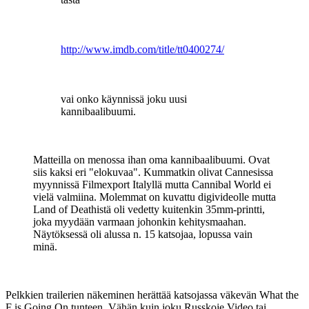
http://www.imdb.com/title/tt0400274/
vai onko käynnissä joku uusi
kannibaalibuumi.
Matteilla on menossa ihan oma kannibaalibuumi. Ovat
siis kaksi eri "elokuvaa". Kummatkin olivat Cannesissa
myynnissä Filmexport Italyllä mutta Cannibal World ei
vielä valmiina. Molemmat on kuvattu digivideolle mutta
Land of Deathistä oli vedetty kuitenkin 35mm-printti,
joka myydään varmaan johonkin kehitysmaahan.
Näytöksessä oli alussa n. 15 katsojaa, lopussa vain
minä.
Pelkkien trailerien näkeminen herättää katsojassa väkevän What the
F is Going On tunteen. Vähän kuin joku Russkoje Video tai