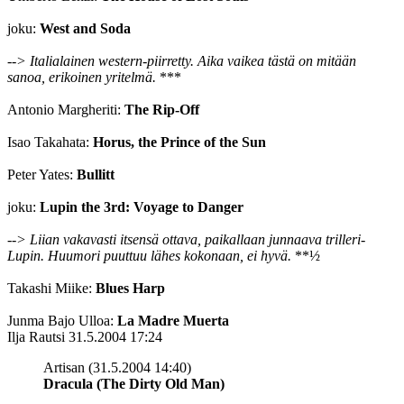
joku:
West and Soda
--> Italialainen western-piirretty. Aika vaikea tästä on mitään
sanoa, erikoinen yritelmä.
***
Antonio Margheriti:
The Rip-Off
Isao Takahata:
Horus, the Prince of the Sun
Peter Yates:
Bullitt
joku:
Lupin the 3rd: Voyage to Danger
--> Liian vakavasti itsensä ottava, paikallaan junnaava trilleri-
Lupin. Huumori puuttuu lähes kokonaan, ei hyvä.
**½
Takashi Miike:
Blues Harp
Junma Bajo Ulloa:
La Madre Muerta
Ilja Rautsi
31.5.2004 17:24
Artisan (31.5.2004 14:40)
Dracula (The Dirty Old Man)