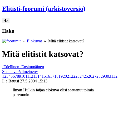
Elitisti-foorumi (arkistoversio)
🌓
Haku
»
Elokuvat
» Mitä elitistit katsovat?
Mitä elitistit katsovat?
‹
Edellinen
«
Ensimmäinen
Seuraava
›
Viimeinen
»
1
2
3
4
5
6
7
8
9
10
11
12
13
14
15
16
17
18
19
20
21
22
23
24
25
26
27
28
29
30
31
32
Ilja Rautsi
27.5.2004 15:13
Ilman Hulkin faijaa elokuva olisi saattanut toimia
paremmin.