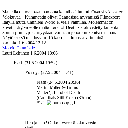
Matteilla on menossa ihan oma kannibaalibuumi. Ovat siis kaksi eri
"elokuvaa". Kummatkin olivat Cannesissa myynnissä Filmexport
Italyllä mutta Cannibal World ei vielä valmiina. Molemmat on
kuvattu digivideolle mutta Land of Deathistä oli vedetty kuitenkin
35mm-printti, joka myydään varmaan johonkin kehitysmaahan.
Näytöksessä oli alussa n. 15 katsojaa, lopussa vain minä.
k-mikko
1.6.2004 12:12
Mondo Cannibale
Lauri Lehtinen
1.6.2004 13:06
Flash (31.5.2004 19:52)
Yotsuya (27.5.2004 11:41)
Flash (24.5.2004 23:36)
Martin Miller (= Bruno
Mattei?): Land of Death
(Cannibals Still Exist) (35mm)
*1/2
Heh ja häh? Oliko kyseessä joku versio
tästä