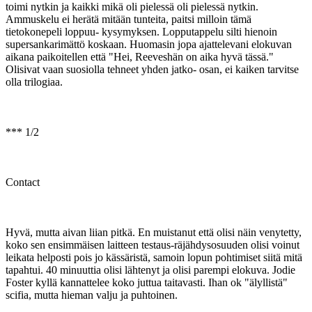
toimi nytkin ja kaikki mikä oli pielessä oli pielessä nytkin.
Ammuskelu ei herätä mitään tunteita, paitsi milloin tämä
tietokonepeli loppuu- kysymyksen. Lopputappelu silti hienoin
supersankarimättö koskaan. Huomasin jopa ajattelevani elokuvan
aikana paikoitellen että "Hei, Reeveshän on aika hyvä tässä."
Olisivat vaan suosiolla tehneet yhden jatko- osan, ei kaiken tarvitse
olla trilogiaa.
*** 1/2
Contact
Hyvä, mutta aivan liian pitkä. En muistanut että olisi näin venytetty,
koko sen ensimmäisen laitteen testaus-räjähdysosuuden olisi voinut
leikata helposti pois jo kässäristä, samoin lopun pohtimiset siitä mitä
tapahtui. 40 minuuttia olisi lähtenyt ja olisi parempi elokuva. Jodie
Foster kyllä kannattelee koko juttua taitavasti. Ihan ok "älyllistä"
scifia, mutta hieman valju ja puhtoinen.