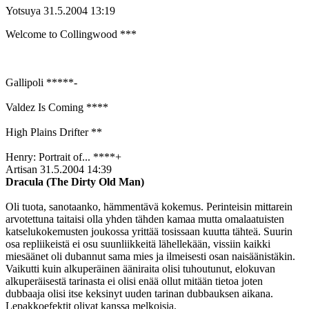
Yotsuya
31.5.2004 13:19
Welcome to Collingwood ***
Gallipoli *****-
Valdez Is Coming ****
High Plains Drifter **
Henry: Portrait of... ****+
Artisan
31.5.2004 14:39
Dracula (The Dirty Old Man)
Oli tuota, sanotaanko, hämmentävä kokemus. Perinteisin mittarein
arvotettuna taitaisi olla yhden tähden kamaa mutta omalaatuisten
katselukokemusten joukossa yrittää tosissaan kuutta tähteä. Suurin
osa repliikeistä ei osu suunliikkeitä lähellekään, vissiin kaikki
miesäänet oli dubannut sama mies ja ilmeisesti osan naisäänistäkin.
Vaikutti kuin alkuperäinen ääniraita olisi tuhoutunut, elokuvan
alkuperäisestä tarinasta ei olisi enää ollut mitään tietoa joten
dubbaaja olisi itse keksinyt uuden tarinan dubbauksen aikana.
Lepakkoefektit olivat kanssa melkoisia.