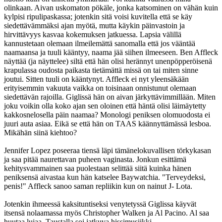
olinkaan. Aivan uskomaton pökäle, jonka katsominen on vähän kuin
kylpisi ripulipaskassa; jotenkin sitä voisi kuvitella että se käy
siedettävämmäksi ajan myötä, mutta käykin päinvastoin ja
hirvittävyys kasvaa kokemuksen jatkuessa. Lapsia välillä
kannustetaan olemaan ilmeilemättä sanomalla että jos vääntää
naamaansa ja tuuli kääntyy, naama jää siihen ilmeeseen. Ben Affleck
näyttää (ja näyttelee) siltä että hän olisi herännyt unenpöpperöisenä
krapulassa oudosta paikasta tietämättä missä on tai miten sinne
joutui. Sitten tuuli on kääntynyt. Affleck ei nyt yleensäkään
erityisemmin vakuuta vaikka on toisinaan onnistunut olemaan
siedettävän rajoilla. Giglissä hän on aivan järkyttävimmillään. Miten
joku voikin olla koko ajan sen oloinen että häntä olisi läimäytetty
kakkosnelosella päin naamaa? Monologi peniksen olomuodosta ei
juuri auta asiaa. Eikä se että hän on TAAS käännyttämässä lesboa.
Mikähän siinä kiehtoo?
Jennifer Lopez poseeraa tiensä läpi tämänelokuvallisen törkykasan
ja saa pitää naurettavan puheen vaginasta. Jonkun esittämä
kehitysvammainen saa puolestaan selittää siitä kuinka hänen
peniksensä aivastaa kun hän katselee Baywatchia. "Terveydeksi,
penis!" Affleck sanoo saman repliikin kun on nainut J- Lota.
Jotenkin ihmeessä kaksituntiseksi venytetyssä Giglissa käyvät
itsensä nolaamassa myös Christopher Walken ja Al Pacino. Al saa
huutaa lujaa. Taustalla soi jatkuva hissimusiikki.