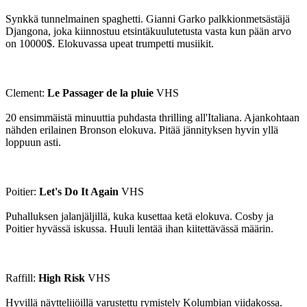
Synkkä tunnelmainen spaghetti. Gianni Garko palkkionmetsästäjä
Djangona, joka kiinnostuu etsintäkuulutetusta vasta kun pään arvo
on 10000$. Elokuvassa upeat trumpetti musiikit.
Clement:
Le Passager de la pluie
VHS
20 ensimmäistä minuuttia puhdasta thrilling all'Italiana. Ajankohtaan
nähden erilainen Bronson elokuva. Pitää jännityksen hyvin yllä
loppuun asti.
Poitier:
Let's Do It Again
VHS
Puhalluksen jalanjäljillä, kuka kusettaa ketä elokuva. Cosby ja
Poitier hyvässä iskussa. Huuli lentää ihan kiitettävässä määrin.
Raffill:
High Risk
VHS
Hyvillä näyttelijöillä varustettu rymistely Kolumbian viidakossa.