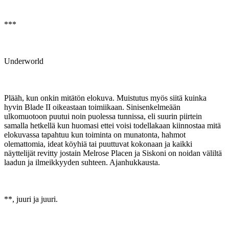
***
Underworld
Plääh, kun onkin mitätön elokuva. Muistutus myös siitä kuinka
hyvin Blade II oikeastaan toimiikaan. Sinisenkelmeään
ulkomuotoon puutui noin puolessa tunnissa, eli suurin piirtein
samalla hetkellä kun huomasi ettei voisi todellakaan kiinnostaa mitä
elokuvassa tapahtuu kun toiminta on munatonta, hahmot
olemattomia, ideat köyhiä tai puuttuvat kokonaan ja kaikki
näyttelijät revitty jostain Melrose Placen ja Siskoni on noidan väliltä
laadun ja ilmeikkyyden suhteen. Ajanhukkausta.
**, juuri ja juuri.