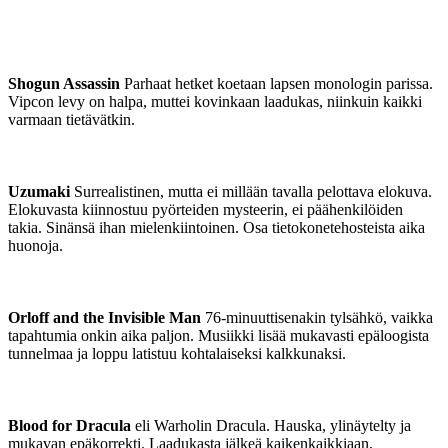
Shogun Assassin
Parhaat hetket koetaan lapsen monologin parissa.
Vipcon levy on halpa, muttei kovinkaan laadukas, niinkuin kaikki
varmaan tietävätkin.
Uzumaki
Surrealistinen, mutta ei millään tavalla pelottava elokuva.
Elokuvasta kiinnostuu pyörteiden mysteerin, ei päähenkilöiden
takia. Sinänsä ihan mielenkiintoinen. Osa tietokonetehosteista aika
huonoja.
Orloff and the Invisible Man
76-minuuttisenakin tylsähkö, vaikka
tapahtumia onkin aika paljon. Musiikki lisää mukavasti epäloogista
tunnelmaa ja loppu latistuu kohtalaiseksi kalkkunaksi.
Blood for Dracula
eli Warholin Dracula. Hauska, ylinäytelty ja
mukavan epäkorrekti. Laadukasta jälkeä kaikenkaikkiaan.