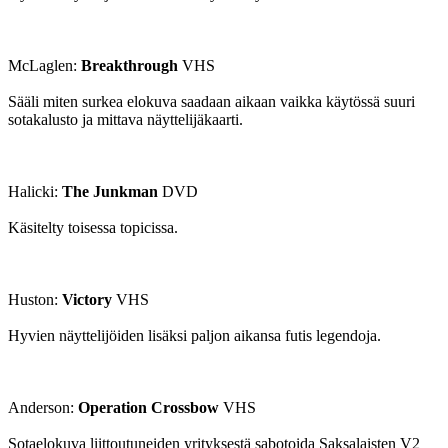
McLaglen:
Breakthrough
VHS
Sääli miten surkea elokuva saadaan aikaan vaikka käytössä suuri
sotakalusto ja mittava näyttelijäkaarti.
Halicki:
The Junkman
DVD
Käsitelty toisessa topicissa.
Huston:
Victory
VHS
Hyvien näyttelijöiden lisäksi paljon aikansa futis legendoja.
Anderson:
Operation Crossbow
VHS
Sotaelokuva liittoutuneiden yrityksestä sabotoida Saksalaisten V2