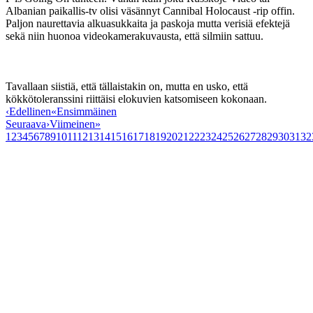
Albanian paikallis-tv olisi väsännyt Cannibal Holocaust ‑rip offin.
Paljon naurettavia alkuasukkaita ja paskoja mutta verisiä efektejä
sekä niin huonoa videokamerakuvausta, että silmiin sattuu.
Tavallaan siistiä, että tällaistakin on, mutta en usko, että
kökkötoleranssini riittäisi elokuvien katsomiseen kokonaan.
‹
Edellinen
«
Ensimmäinen
Seuraava
›
Viimeinen
»
1
2
3
4
5
6
7
8
9
10
11
12
13
14
15
16
17
18
19
20
21
22
23
24
25
26
27
28
29
30
31
32