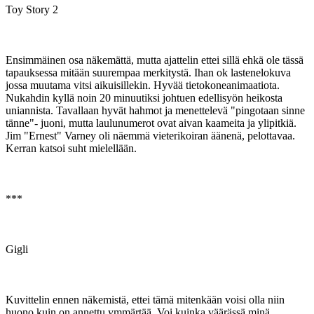
Toy Story 2
Ensimmäinen osa näkemättä, mutta ajattelin ettei sillä ehkä ole tässä
tapauksessa mitään suurempaa merkitystä. Ihan ok lastenelokuva
jossa muutama vitsi aikuisillekin. Hyvää tietokoneanimaatiota.
Nukahdin kyllä noin 20 minuutiksi johtuen edellisyön heikosta
uniannista. Tavallaan hyvät hahmot ja menettelevä "pingotaan sinne
tänne"- juoni, mutta laulunumerot ovat aivan kaameita ja ylipitkiä.
Jim "Ernest" Varney oli näemmä vieterikoiran äänenä, pelottavaa.
Kerran katsoi suht mielellään.
***
Gigli
Kuvittelin ennen näkemistä, ettei tämä mitenkään voisi olla niin
huono kuin on annettu ymmärtää. Voi kuinka väärässä minä