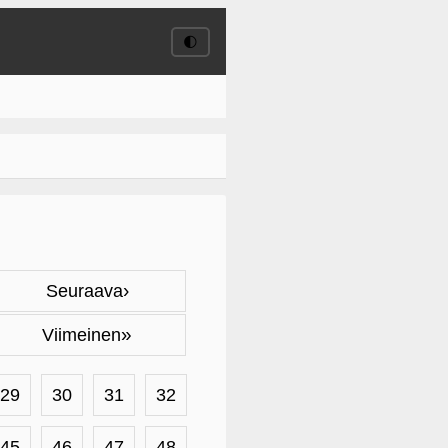
🌓
›
Seuraava
»
Viimeinen
29
30
31
32
45
46
47
48