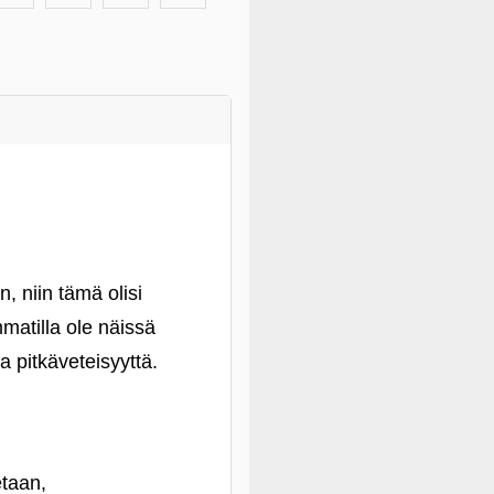
 niin tämä olisi
atilla ole näissä
a pitkäveteisyyttä.
etaan,