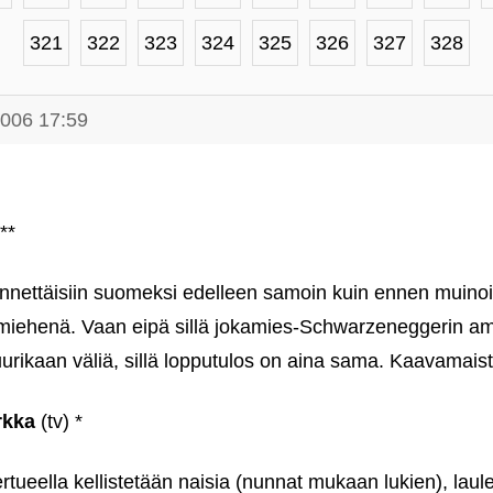
321
322
323
324
325
326
327
328
2006 17:59
**
nnettäisiin suomeksi edelleen samoin kuin ennen muinoin,
miehenä. Vaan eipä sillä jokamies-Schwarzeneggerin amm
uurikaan väliä, sillä lopputulos on aina sama. Kaavamaist
rkka
(tv) *
rtueella kellistetään naisia (nunnat mukaan lukien), laul