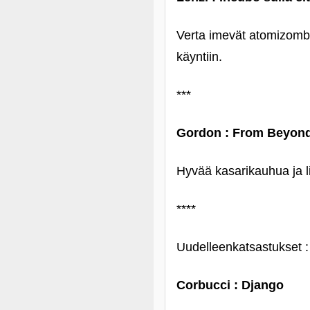
Verta imevät atomizombie
käyntiin.
***
Gordon : From Beyon
Hyvää kasarikauhua ja li
****
Uudelleenkatsastukset :
Corbucci : Django