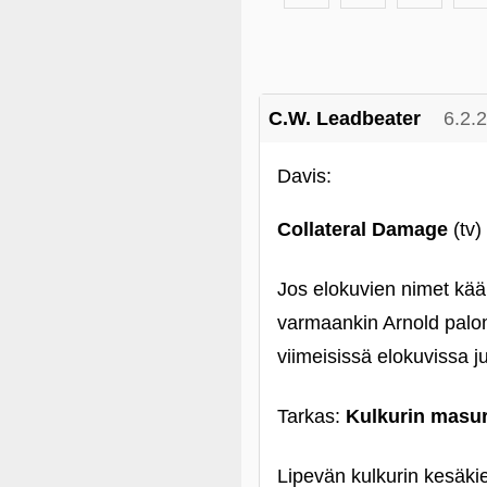
C.W. Leadbeater
6.2.
Davis:
Collateral Damage
(tv) 
Jos elokuvien nimet kää
varmaankin Arnold palo
viimeisissä elokuvissa j
Tarkas:
Kulkurin masu
Lipevän kulkurin kesäkie