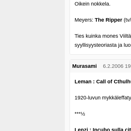
Oikein nokkela.
Meyers:
The Ripper
(tv/
Ties kuinka mones Viiltä
syyllisyysteoriasta ja l
Murasami
6.2.2006 19
Leman : Call of Cthul
1920-luvun mykkäleffatyy
***½
Lenzi : Incubo sulla c