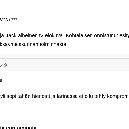
vhs) ***
jä-Jack-aiheinen tv-elokuva. Kohtalaisen onnistunut esitys
uokkayhteiskunnan toiminnasta.
:49
hu
li sopi tähän hienosti ja tarinassa ei oltu tehty komprom
ittà contaminata