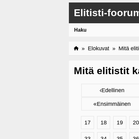
Elitisti-fooru
Haku
»
Elokuvat
» Mitä eliti
Mitä elitistit
‹
Edellinen
«
Ensimmäinen
17
18
19
20
33
34
35
36