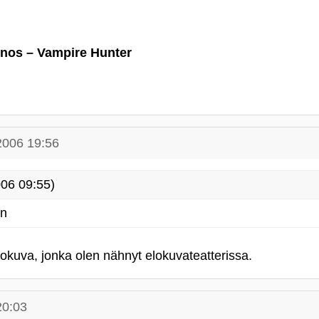
onos – Vampire Hunter
2006 19:56
06 09:55)
en
lokuva, jonka olen nähnyt elokuvateatterissa.
20:03