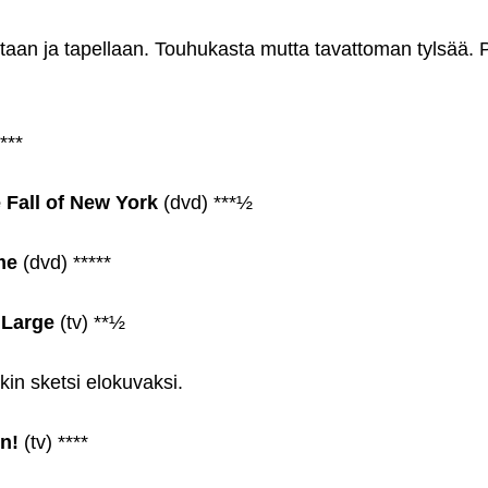
taan ja tapellaan. Touhukasta mutta tavattoman tylsää. P
***
e Fall of New York
(dvd) ***½
me
(dvd) *****
 Large
(tv) **½
kin sketsi elokuvaksi.
n!
(tv) ****