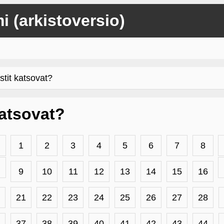
mi (arkistoversio)
stit katsovat?
 katsovat?
1
2
3
4
5
6
7
8
9
10
11
12
13
14
15
16
21
22
23
24
25
26
27
28
37
38
39
40
41
42
43
44