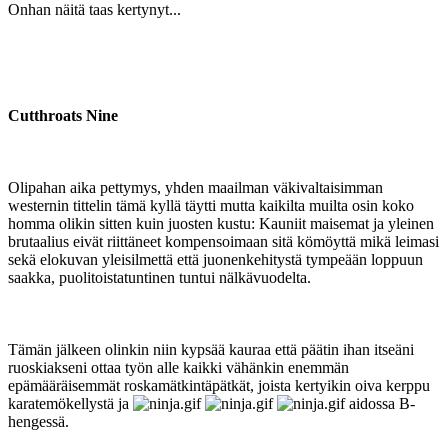
Onhan näitä taas kertynyt...
Cutthroats Nine
Olipahan aika pettymys, yhden maailman väkivaltaisimman
westernin tittelin tämä kyllä täytti mutta kaikilta muilta osin koko
homma olikin sitten kuin juosten kustu: Kauniit maisemat ja yleinen
brutaalius eivät riittäneet kompensoimaan sitä kömöyttä mikä leimasi
sekä elokuvan yleisilmettä että juonenkehitystä tympeään loppuun
saakka, puolitoistatuntinen tuntui nälkävuodelta.
Tämän jälkeen olinkin niin kypsää kauraa että päätin ihan itseäni
ruoskiakseni ottaa työn alle kaikki vähänkin enemmän
epämääräisemmät roskamätkintäpätkät, joista kertyikin oiva kerppu
karatemökellystä ja
aidossa B-
hengessä.