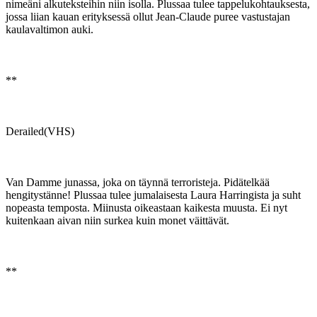
nimeäni alkuteksteihin niin isolla. Plussaa tulee tappelukohtauksesta,
jossa liian kauan erityksessä ollut Jean-Claude puree vastustajan
kaulavaltimon auki.
**
Derailed(VHS)
Van Damme junassa, joka on täynnä terroristeja. Pidätelkää
hengitystänne! Plussaa tulee jumalaisesta Laura Harringista ja suht
nopeasta temposta. Miinusta oikeastaan kaikesta muusta. Ei nyt
kuitenkaan aivan niin surkea kuin monet väittävät.
**