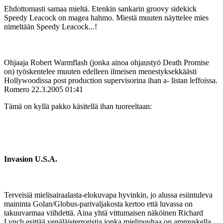
Ehdottomasti samaa mieltä. Etenkin sankarin groovy sidekick
Speedy Leacock on magea hahmo. Miestä muuten näyttelee mies
nimeltään Speedy Leacock...!
Ohjaaja Robert Warmflash (jonka ainoa ohjaustyö Death Promise
on) työskentelee muuten edelleen ilmeisen menestyksekkäästi
Hollywoodissa post production supervisorina ihan a- listan leffoissa.
Romero
22.3.2005 01:41
Tämä on kyllä pakko käsitellä ihan tuoreeltaan:
Invasion U.S.A.
Terveisiä mielisairaalasta-elokuvapa hyvinkin, jo alussa esiintuleva
maininta Golan/Globus-parivaljakosta kertoo että luvassa on
takuuvarmaa viihdettä. Aina yhtä vittumaisen näköinen Richard
Lynch esittää venäläisterroristia jonka mielipuuhaa on ammuskella