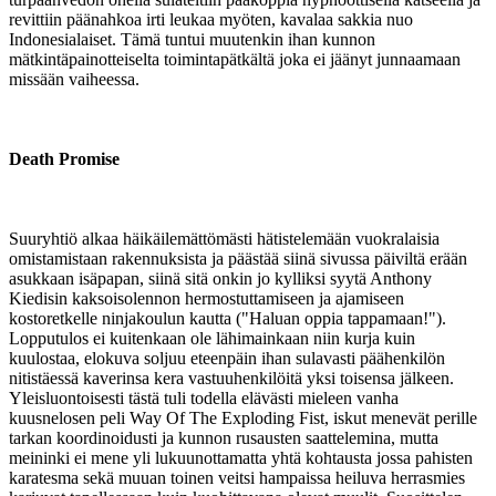
revittiin päänahkoa irti leukaa myöten, kavalaa sakkia nuo
Indonesialaiset. Tämä tuntui muutenkin ihan kunnon
mätkintäpainotteiselta toimintapätkältä joka ei jäänyt junnaamaan
missään vaiheessa.
Death Promise
Suuryhtiö alkaa häikäilemättömästi hätistelemään vuokralaisia
omistamistaan rakennuksista ja päästää siinä sivussa päiviltä erään
asukkaan isäpapan, siinä sitä onkin jo kylliksi syytä Anthony
Kiedisin kaksoisolennon hermostuttamiseen ja ajamiseen
kostoretkelle ninjakoulun kautta ("Haluan oppia tappamaan!").
Lopputulos ei kuitenkaan ole lähimainkaan niin kurja kuin
kuulostaa, elokuva soljuu eteenpäin ihan sulavasti päähenkilön
nitistäessä kaverinsa kera vastuuhenkilöitä yksi toisensa jälkeen.
Yleisluontoisesti tästä tuli todella elävästi mieleen vanha
kuusnelosen peli Way Of The Exploding Fist, iskut menevät perille
tarkan koordinoidusti ja kunnon rusausten saattelemina, mutta
meininki ei mene yli lukuunottamatta yhtä kohtausta jossa pahisten
karatesma sekä muuan toinen veitsi hampaissa heiluva herrasmies