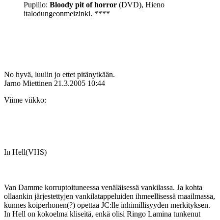
Pupillo:
Bloody pit of horror
(DVD), Hieno
italodungeonmeizinki. ****
No hyvä, luulin jo ettet pitänytkään.
Jarno Miettinen
21.3.2005 10:44
Viime viikko:
In Hell(VHS)
Van Damme korruptoituneessa venäläisessä vankilassa. Ja kohta
ollaankin järjestettyjen vankilatappeluiden ihmeellisessä maailmassa,
kunnes koiperhonen(?) opettaa JC:lle inhimillisyyden merkityksen.
In Hell on kokoelma kliseitä, enkä olisi Ringo Lamina tunkenut