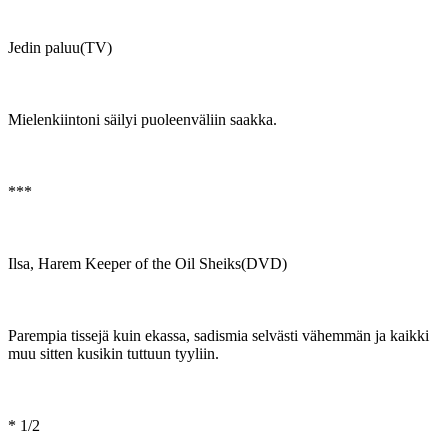
Jedin paluu(TV)
Mielenkiintoni säilyi puoleenväliin saakka.
***
Ilsa, Harem Keeper of the Oil Sheiks(DVD)
Parempia tissejä kuin ekassa, sadismia selvästi vähemmän ja kaikki
muu sitten kusikin tuttuun tyyliin.
* 1/2