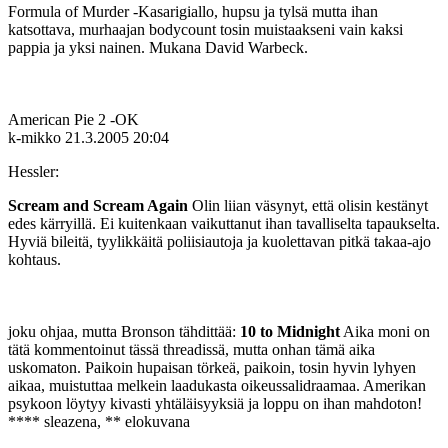
Formula of Murder ‑Kasarigiallo, hupsu ja tylsä mutta ihan
katsottava, murhaajan bodycount tosin muistaakseni vain kaksi
pappia ja yksi nainen. Mukana David Warbeck.
American Pie 2 ‑OK
k-mikko
21.3.2005 20:04
Hessler:
Scream and Scream Again
Olin liian väsynyt, että olisin kestänyt
edes kärryillä. Ei kuitenkaan vaikuttanut ihan tavalliselta tapaukselta.
Hyviä bileitä, tyylikkäitä poliisiautoja ja kuolettavan pitkä takaa-ajo
kohtaus.
joku ohjaa, mutta Bronson tähdittää:
10 to Midnight
Aika moni on
tätä kommentoinut tässä threadissä, mutta onhan tämä aika
uskomaton. Paikoin hupaisan törkeä, paikoin, tosin hyvin lyhyen
aikaa, muistuttaa melkein laadukasta oikeussalidraamaa. Amerikan
psykoon löytyy kivasti yhtäläisyyksiä ja loppu on ihan mahdoton!
**** sleazena, ** elokuvana