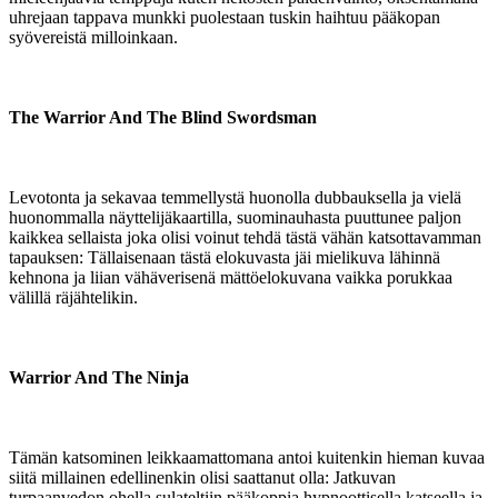
uhrejaan tappava munkki puolestaan tuskin haihtuu pääkopan
syövereistä milloinkaan.
The Warrior And The Blind Swordsman
Levotonta ja sekavaa temmellystä huonolla dubbauksella ja vielä
huonommalla näyttelijäkaartilla, suominauhasta puuttunee paljon
kaikkea sellaista joka olisi voinut tehdä tästä vähän katsottavamman
tapauksen: Tällaisenaan tästä elokuvasta jäi mielikuva lähinnä
kehnona ja liian vähäverisenä mättöelokuvana vaikka porukkaa
välillä räjähtelikin.
Warrior And The Ninja
Tämän katsominen leikkaamattomana antoi kuitenkin hieman kuvaa
siitä millainen edellinenkin olisi saattanut olla: Jatkuvan
turpaanvedon ohella sulateltiin pääkoppia hypnoottisella katseella ja