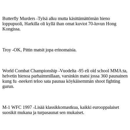
Butterfly Murders ‑Tylsä alku mutta käsittämättömän hieno
loppupuoli, Harkilla oli kyllä ihan omat kuviot 70-luvun Hong
Kongissa.
Troy ‑OK, Pittin matsit jopa erinomaisia.
World Combat Championship ‑Vuodelta ‑95 eli old school MMA:ta,
helvetin hienoa parhaimmillaan, varsinkin matsi jossa 360 paunainen
kung fu ‑neekeri teloo sata paunaa köykäisemmän shoot fighting
gurun.
M-1 WFC 1997 ‑Lisää klassikkomastkua, kaikki eurooppalaiset
suosikit mukana ja turpasaunat sen mukaiset.