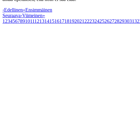
‹
Edellinen
«
Ensimmäinen
Seuraava
›
Viimeinen
»
1
2
3
4
5
6
7
8
9
10
11
12
13
14
15
16
17
18
19
20
21
22
23
24
25
26
27
28
29
30
31
32