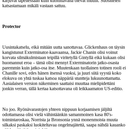
karjuvat tapellessaan kuin kuohittavana olevat muulit. Suosittelen
katsastamaan mikäli vastaan sattuu.
Protector
Uusintakatselu, eikä mitään uutta sanottavaa. Glickenhaus on täysin
kangistunut Exterminator-kaavaansa, Jackie Chanin olisi voinut
korvata silmäkulmistaan teipillä viritetyllä Gintyllä eikä kukaan olisi
huomannut eroa – tämä olisi mennyt Exterminatorin jatko-osasta
paremmin kuin jatko-osa itse. Muutenkaan tuollainen totinen rooli ei
Chanille sovi, edes hänen itsensä vuoksi, ja juuri siitä syystä koko
elokuva on yhtä tuskaa katsoa näppäriä stuntteja lukuunottamatta.
Aasialaisen version näkeminen saattaisi muuttaa mielipidettäni
jonkin verran, tällä kertaa katsottavana oli leikkaamaton US-editio.
No joo. Ryönävarastojen yhteen nippuun korjaamisen jäljiltä
odottamassa olisi vielä vähintäänkin samanmoinen kasa 80's-
toimintaroskaa, Norrista ja Bronsonia ynnä monenmoista muuta
silkaksi paskaksi luokiteltavaa ongelmajätettä, saapa nähdä kauanko