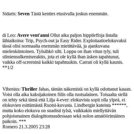
Sidaris:
Seven
Tästä kenties etusivulla joskus enemmän.
di Leo:
Avere vent'anni
Ollut aika paljon hippileffoja listalla
lähiaikoina: Trip, Psych-out ja Easy Rider. Exploitaatioelokuvaksi
tässä olisi normaalia enemmän mietittävää, ja ajankuvana
mielenkiintoinen. Tylsähkö silti. Loppu on ihan vitun tyly, tuli
silmiensulkemisreaktio, jota ei ole kyllä ihan äsken tapahtunut,
vaikka off-screeninä kaikki tapahtuukin. Carrati oli kyllä kaunis.
**1/2
Vibenius:
Thriller
Jahas, tämän näkemistä on kyllä odottanut kauan.
Voisi olla aika kaksijakoinen fiilis olla ruotsalainen. Toisaalta siellä
on tehty sekä tämä että Lilja 4-ever: elokuvista sopii olla ylpeä, ei
elokuvien esittämästä Ruotsi-kuvasta. Lindbergin kuteista ******,
mutta koko elokuva on snadisti tylsä, vaikkakin miellyttävän
pohjoismainen dialogittomuudessaan sekä nolon amatöörimäinen
paikoin. ***
Romero
21.3.2005 23:28