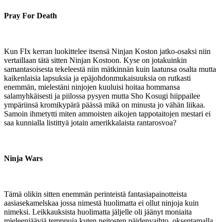
Pray For Death
Kun FIx kerran luokittelee itsensä Ninjan Koston jatko-osaksi niin
vertaillaan tätä sitten Ninjan Kostoon. Kyse on jotakuinkin
samantasoisesta tekeleestä niin mätkinnän kuin laatunsa osalta mutta
kaikenlaisia lapsuksia ja epäjohdonmukaisuuksia on rutkasti
enemmän, mielestäni ninjojen kuuluisi hoitaa hommansa
salamyhkäisesti ja piilossa pysyen mutta Sho Kosugi hiippailee
ympäriinsä kromikypärä päässä mikä on minusta jo vähän liikaa.
Samoin ihmetytti miten ammoisten aikojen tappotaitojen mestari ei
saa kunnialla listittyä jotain amerikkalaista rantarosvoa?
Ninja Wars
Tämä olikin sitten enemmän perinteistä fantasiapainotteista
aasiasekamelskaa jossa nimestä huolimatta ei ollut ninjoja kuin
nimeksi. Leikkauksista huolimatta jäljelle oli jäänyt moniaita
mieleenjääviä temppuja kuten neitosten päidenvaihto, oksentamalla