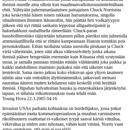
ihmisiä munille aina silloin kun maailmanvalloitussuunnitelmiltaan
ehtii. Nähtyään pahemmanlaatuisen painajaisen Chuck Norrisista
joka keskeyttää hänen toisen rakkaan harrastuksensa, singolla
sihtailemisen ihmisten ikkunoihin, hän päättää heti vodkaryypyn
jälkeen että nyt riittää sankarin leppoisat alligaattoripainit ja
halonhakkuut rauhallisella rämeellään: Chuck-paran
huushollinrotisko räjäytetään tuhannen pillun päreiksi niin julmetulla
ammuslastillisella että se riittäisi kampeamaan Hanoin tornitkin pois
perustuksiltaan. Eihän tuollaista sulata suosiolla pirukaan ja Chuck
vielä vähemmän, joten siitä alkaa välienselvittely jonka aikana
ihmisiä pääsee hengestään enemmän kuin Kiinassa ehtii syntymään
uusia, ja samalla pannaan mistään mitään välittämättä joka paikka ja
kaikki mahdollinen irtaimisto paskaksi niin että säkenet vaan
lentelevät. Sama meno jatkuu koko elokuvan ajan yltyen tasaiseen
tahtiin aina vain entistäkin älyttömämmäksi, jatkuvasti meinasi
naurattaa ääneen mutten kehdannut näin keskellä yötä herättää
ihmisiä. Olipahan hulvattoman hauska ja ennenkaikkea järjenköyhä
tapaus, ei tällaisia tolkuttomuuksia osata tehdä enää.
Young Hova
22.3.2005 04:16
Invasion USAn parhaita kohtauksia on bordellijakso, jossa jotkut
epämääräiset mutta kommarioperaatioon ja muuhun varsinaiseen
rikollisuuteen osattomat ei-valkoiset tyypit saavat kärsiä vittuilua,
väkivaltaa ja niiden auto tuhotaan, vähän kuin vitsinä. Norris vaan
antaa opetuksen, että noin ei saa elää!