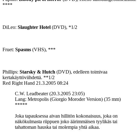
****
DiLeo:
Slaughter Hotel
(DVD), *1/2
Fruet:
Spasms
(VHS), ***
Phillips:
Starsky & Hutch
(DVD), edelleen toimivaa
kertakäyttöviihdettä. **1/2
Red Right Hand
21.3.2005 08:24
C.W. Leadbeater (20.3.2005 23:05)
Lang: Metropolis (Giorgio Moroder Version) (35 mm)
*****
Joka tapauksessa aivan hillitön kokonaisuus, joka on
näkökulmasta riippuen joko äärimmäisen tyylikäs tai
tahattoman hauska tai molempia yhtä aikaa.