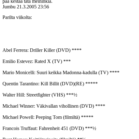
pää kestää tätä meininkiä.
Jumbu
21.3.2005 23:56
Parilta viikolta:
Abel Ferrera: Driller Killer (DVD) ****
Emilio Estevez: Rated X (TV) ***
Mario Monicelli: Suuri keikka Madonna-kadulla (TV) ****
Quentin Tarantino: Kill Billit (DVD)(RE) *****
Walter Hill: Streetfighter (VHS) ***½
Michael Winner: Väkivallan vihollinen (DVD) ****
Michael Powell: Peeping Tom (filmiltä) *****
Francois Truffaut: Fahrenheit 451 (DVD) ***½