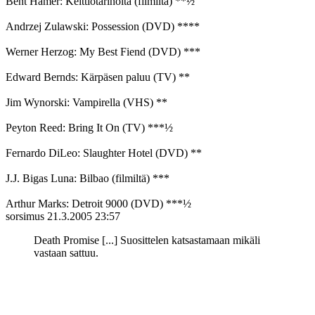
Bent Hamer: Keittiötarinoita (filmiltä) **½
Andrzej Zulawski: Possession (DVD) ****
Werner Herzog: My Best Fiend (DVD) ***
Edward Bernds: Kärpäsen paluu (TV) **
Jim Wynorski: Vampirella (VHS) **
Peyton Reed: Bring It On (TV) ***½
Fernardo DiLeo: Slaughter Hotel (DVD) **
J.J. Bigas Luna: Bilbao (filmiltä) ***
Arthur Marks: Detroit 9000 (DVD) ***½
sorsimus
21.3.2005 23:57
Death Promise [...] Suosittelen katsastamaan mikäli
vastaan sattuu.