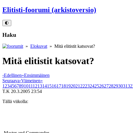
Elitisti-foorumi (arkistoversio)
🌓
Haku
»
Elokuvat
» Mitä elitistit katsovat?
Mitä elitistit katsovat?
‹
Edellinen
«
Ensimmäinen
Seuraava
›
Viimeinen
»
1
2
3
4
5
6
7
8
9
10
11
12
13
14
15
16
17
18
19
20
21
22
23
24
25
26
27
28
29
30
31
32
T.K
20.3.2005 23:54
Tällä viikolla:
‑Master and Commander