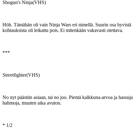
Shogun's Ninja(VHS)
Höh. Tämähän oli vain Ninja Wars eri nimellä. Suurin osa hyvistä
kohtauksista oli leikattu pois. Ei mitenkään vakavasti otettava.
***
Streetfighter(VHS)
No nyt päästiin asiaan, tai no joo. Pientä kalkkuna-arvoa ja hassuja
hahmoja, muuten aika avuton.
* 1/2