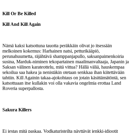
Kill Or Be Killed
Kill And Kill Again
Nämä kaksi katsottuna tauotta peräkkäin olivat jo itsessään
melkoinen kokemus: Harhainen natsi, petturikääpiö,
perunahuumetta, räjähtävä shamppanjapullo, saksanpaimenkoiria
susina, Marduk-niminen tekopartainen maailmanvaltaaja, Japanin ja
Saksan välinen karateottelu, mitä vittua? Hällä väliä, hauskempaa
sekoilua saa hakea ja nenistäkin otetaan senkkaa ihan kiitettävään
tahtiin. Kill Againin takaa-ajokohtaus on jotain käsittämätöntä, sen
katsottuaan itse kullakin voi olla vakavia ongelmia erottaa Land
Roveria superpallosta.
Sakura Killers
Ei jestas mitä paskaa. Vodkaturisteilta näyttävät jenkki-idiootit