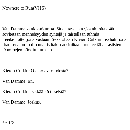
Nowhere to Run(VHS)
Van Damme vankikarkurina. Sitten tavataan yksinhuoltaja-äiti,
sovitetaan menneisyyden syntejä ja taistellaan tuhmia
maakeinottelijoita vastaan. Sekä ollaan Kieran Culkinin isähahmona.
Ihan hyvä noin draamallisiltakin ansioiltaan, menee tähän astisten
Dammejen kärkituntumaan.
Kieran Culkin: Oletko avaruudesta?
Van Damme: En.
Kieran Culkin:Tykkäätkö tisseistä?
Van Damme: Joskus.
** 1/2