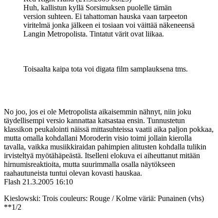
Huh, kallistun kyllä Sorsimuksen puolelle tämän
version suhteen. Ei tahattoman hauska vaan tarpeeton
viritelmä jonka jälkeen ei tosiaan voi väittää näkeneensä
Langin Metropolista. Tintatut värit ovat liikaa.
Toisaalta kaipa tota voi digata film samplauksena tms.
No joo, jos ei ole Metropolista aikaisemmin nähnyt, niin joku
täydellisempi versio kannattaa katsastaa ensin. Tunnustetun
klassikon peukalointi näissä mittasuhteissa vaatii aika paljon pokkaa,
mutta omalla kohdallani Moroderin visio toimi jollain kierolla
tavalla, vaikka musiikkiraidan pahimpien alitusten kohdalla tulikin
irvisteltyä myötähäpeästä. Itselleni elokuva ei aiheuttanut mitään
hirnumisreaktioita, mutta suurimmalla osalla näytökseen
raahautuneista tuntui olevan kovasti hauskaa.
Flash
21.3.2005 16:10
Kieslowski: Trois couleurs: Rouge / Kolme väriä: Punainen (vhs)
**1/2