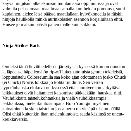
käyvät ninjitsun alkeiskurssin muutamassa oppitunnissa ja ovat
valmiita pelastamaan maailmaa samalla kun heidän pomonsa, suuri
kapiainen, ajelee lätsä päässä maatilallaan kylvökoneella ja räiskii
ninjoja haulikolla minkä aurinkolasien asennon korjailultaan ehtii.
Haisee jo matkan päästä pahemmalle kuin sukkani.
Ninja Strikes Back
Onneksi tämä lievitti edellisen järkytystä, kyseessä kun on onneton
ja läpeensä häpeilemätön rip-off lukemattomista genren tekeleistä,
lopputaistelu Colosseumilla saa koko ajan odottamaan josko Chuck
(ei Chick) Norris loikkaa jo kohta ruudulle. Sen verran
typeränhauska elokuva on kyseessä että suomiversion järkyttävät
leikkaukset eivät haitanneet katsomista pätkääkään, hauskaa riitti.
Vauhdikkaita taistelukohtauksia ja vielä vauhdikkaampia
leikkauksia, mielenkiintoisimpana Bolo Youngin mystinen
katoaminen kesken taistelun jossa herra on vieläpä niskan päällä.
Olisi ehkä kuitenkin ihan mielenkiintoista saada käsiinsä se uncut-
kreikkaversio.