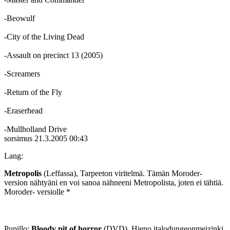
‑Beowulf
‑City of the Living Dead
‑Assault on precinct 13 (2005)
‑Screamers
‑Return of the Fly
‑Eraserhead
‑Mullholland Drive
sorsimus
21.3.2005 00:43
Lang:
Metropolis
(Leffassa), Tarpeeton viritelmä. Tämän Moroder-
version nähtyäni en voi sanoa nähneeni Metropolista, joten ei tähtiä.
Moroder- versiolle *
Pupillo:
Bloody pit of horror
(DVD), Hieno italodungeonmeizinki.