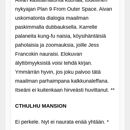
Aivan käsittämätöntä kuonaa, todellinen
nykyajan Plan 9 From Outer Space. Aivan
uskomatonta dialogia maailman
paskimmalla dubbauksella. Karrelle
palaneita kung-fu naisia, köysihäntäisiä
paholaisia ja zoomauksia, joille Jess
Francokin nauraisi. Elokuvan
älyttömyyksistä voisi tehdä kirjan.
Ymmärrän hyvin, jos joku palvoo tätä
maailman parhaimpana kalkkunaleffana.
Itseäni ei kuitenkaan hirveästi huvittanut. **
CTHULHU MANSION
Ei perkele. Nyt ei naurata enää yhtään. *