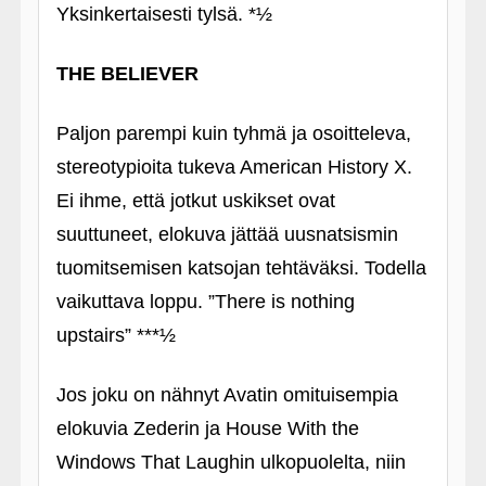
Yksinkertaisesti tylsä. *½
THE BELIEVER
Paljon parempi kuin tyhmä ja osoitteleva,
stereotypioita tukeva American History X.
Ei ihme, että jotkut uskikset ovat
suuttuneet, elokuva jättää uusnatsismin
tuomitsemisen katsojan tehtäväksi. Todella
vaikuttava loppu. ”There is nothing
upstairs” ***½
Jos joku on nähnyt Avatin omituisempia
elokuvia Zederin ja House With the
Windows That Laughin ulkopuolelta, niin