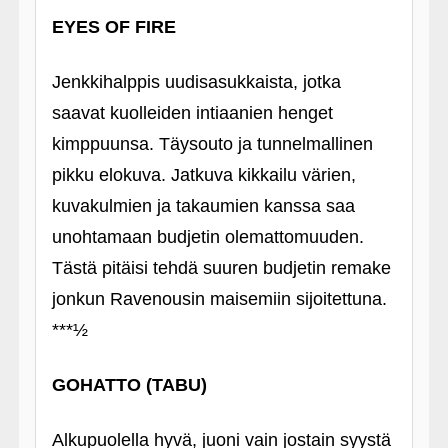
EYES OF FIRE
Jenkkihalppis uudisasukkaista, jotka
saavat kuolleiden intiaanien henget
kimppuunsa. Täysouto ja tunnelmallinen
pikku elokuva. Jatkuva kikkailu värien,
kuvakulmien ja takaumien kanssa saa
unohtamaan budjetin olemattomuuden.
Tästä pitäisi tehdä suuren budjetin remake
jonkun Ravenousin maisemiin sijoitettuna.
***½
GOHATTO (TABU)
Alkupuolella hyvä, juoni vain jostain syystä