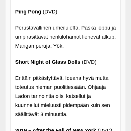
Ping Pong
(DVD)
Perustavallinen urheiluleffa. Paska loppu ja
umpirasittavat henkilöhamot lienevät alkup.
Mangan peruja. Yök.
Short Night of Glass Dolls
(DVD)
Erittäin pitkästyttävä. Ideana hyvä mutta
toteutus hieman puolitiessään. Ohjaaja
Ladon tarinointia olisi katsellut ja
kuunnellut mieluusti pidempään kuin sen
säälittävät 8 minuuttia.
2019 – After the Fall of New York
(DVD)