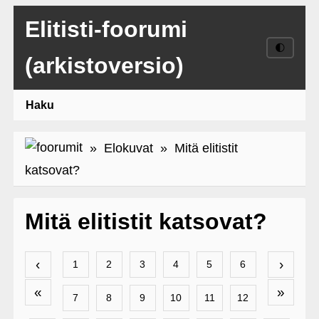
Elitisti-foorumi
🌓
(arkistoversio)
Haku
»
Elokuvat
» Mitä elitistit
katsovat?
Mitä elitistit katsovat?
‹
›
1
2
3
4
5
6
«
»
7
8
9
10
11
12