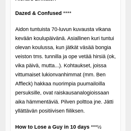
Dazed & Confused
****
Aidon tuntuista 70-luvun kuvausta vikana
kevään koulupäivänä. Asiallinen kuri tuntui
olevan koulussa, kun jätkät väsää bongia
veiston tms. tunnilla ja ope vetää hirsiä (ok,
vika päivä, mutta...). Kohtaukset, joissa
vittumaiset lukionvanhimmat (mm. Ben
Affleck) hakkaa nuorimpia puumailoilla
persuksille, ovat raiskausanalogioissaan
aika hämmentäviä. Pilven polttoa jne. Jätti
yllättävän positiivisen fiiliksen.
How to Lose a Guy in 10 days
***½