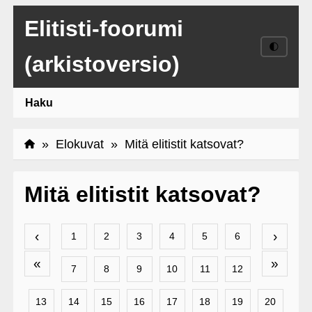
Elitisti-foorumi
🌓
(arkistoversio)
Haku
»
Elokuvat
» Mitä elitistit katsovat?
Mitä elitistit katsovat?
‹
›
1
2
3
4
5
6
«
»
7
8
9
10
11
12
13
14
15
16
17
18
19
20