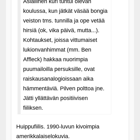
Asiallinen kuri tuntui olevan
koulussa, kun jätkät väsää bongia
veiston tms. tunnilla ja ope vetää
hirsiä (ok, vika päivä, mutta...).
Kohtaukset, joissa vittumaiset
lukionvanhimmat (mm. Ben
Affleck) hakkaa nuorimpia
puumailoilla persuksille, ovat
raiskausanalogioissaan aika
hämmentäviä. Pilven polttoa jne.
Jätti yllättävän positiivisen
fiiliksen.
Huippufiilis. 1990-luvun kivoimpia
amerikkalaiselokuvia.