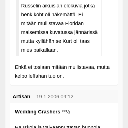
Russelin aikuisiän elokuvia jotka
henk koht oli näkemättä. Ei
mitään mullistavaa Floridan
maisemissa kuvatussa jännärissä
mutta kyllähän se Kurt oli taas
mies paikallaan.
Ehkä ei tosiaan mitään mullistavaa, mutta
kelpo leffahan tuo on.
Artisan
19.1.2006 09:12
Wedding Crashers
**½
Hauskoja ja vaivaannuttavan huonoja