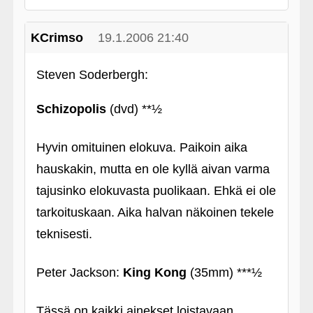
KCrimso
19.1.2006 21:40
Steven Soderbergh:
Schizopolis
(dvd) **½
Hyvin omituinen elokuva. Paikoin aika
hauskakin, mutta en ole kyllä aivan varma
tajusinko elokuvasta puolikaan. Ehkä ei ole
tarkoituskaan. Aika halvan näkoinen tekele
teknisesti.
Peter Jackson:
King Kong
(35mm) ***½
Tässä on kaikki ainekset loistavaan