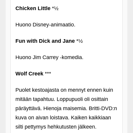
Chicken Little
*½
Huono Disney-animaatio.
Fun with Dick and Jane
*½
Huono Jim Carrey ‑komedia.
Wolf Creek
***
Puolet kestoajasta on mennyt ennen kuin
mitään tapahtuu. Loppupuoli oli osittain
päräyttävä. Hienoja maisemia. Britti-DVD:n
kuva on aivan loistava. Kaiken kaikkiaan
silti pettymys hehkutusten jälkeen.