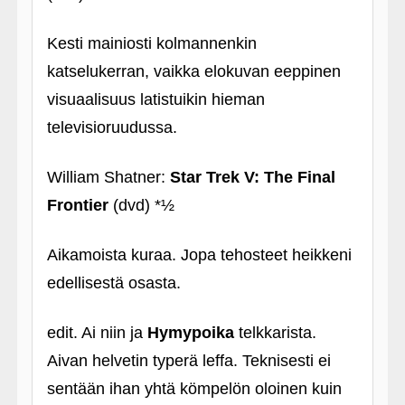
Kesti mainiosti kolmannenkin
katselukerran, vaikka elokuvan eeppinen
visuaalisuus latistuikin hieman
televisioruudussa.
William Shatner:
Star Trek V: The Final
Frontier
(dvd) *½
Aikamoista kuraa. Jopa tehosteet heikkeni
edellisestä osasta.
edit. Ai niin ja
Hymypoika
telkkarista.
Aivan helvetin typerä leffa. Teknisesti ei
sentään ihan yhtä kömpelön oloinen kuin