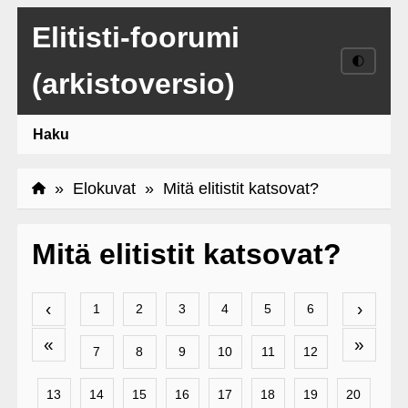
Elitisti-foorumi
🌓
(arkistoversio)
Haku
»
Elokuvat
» Mitä elitistit katsovat?
Mitä elitistit katsovat?
‹
›
1
2
3
4
5
6
«
»
7
8
9
10
11
12
13
14
15
16
17
18
19
20