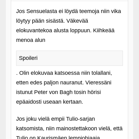
Jos Sensuelasta ei löydä teemoja niin vika
löytyy pään sisästä. Väkevää
elokuvantekoa alusta loppuun. Kiihkeää
menoa alun
Spoileri
. Olin elokuvaa katsoessa niin tolallani,
etten edes paljon nauranut. Vieressäni
istunut Peter von Bagh tosin hörisi
epäaidosti useaan kertaan.
Jos joku vielä empii Tulio-sarjan
katsomista, niin mainostettakoon vielä, että
Tulio on Kaurismäen lempiohjaaja.