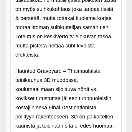
taikauskoa, normaalilinjasta poiketen tässä
on myös suihkukohtaus joka tarjoaa tissiä
& persettä, mutta tottakai kuolema korjaa
moraalittoman suihkuttelijan saman tien.
Toteutus on keskiverto tv-elokuvan tasoa,
mutta pisteitä heltiää suht kivoista
efekteistä.
Haunted Graveyard – Thaimaalaista
teinikauhua 3D muodossa,
koulumaailmaan sijoittuva nörtit vs.
kovikset tutustuttaa jälleen tuonpuoleisiin
kostajiin sekä Final Destinationista
pöllityyn rakenteeseen. 3D on paikoitellen
kaunista ja toisinaan sitä ei edes huomaa,