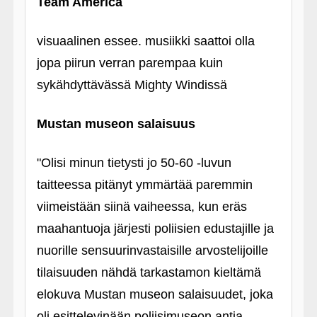
Team America
visuaalinen essee. musiikki saattoi olla
jopa piirun verran parempaa kuin
sykähdyttävässä Mighty Windissä
Mustan museon salaisuus
"Olisi minun tietysti jo 50-60 ‑luvun
taitteessa pitänyt ymmärtää paremmin
viimeistään siinä vaiheessa, kun eräs
maahantuoja järjesti poliisien edustajille ja
nuorille sensuurinvastaisille arvostelijoille
tilaisuuden nähdä tarkastamon kieltämä
elokuva Mustan museon salaisuudet, joka
oli esittelevinään poliisimuseon antia.