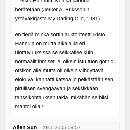
– Risto Hannula: Kuinka kauhua
herätetään (Jerker A. Erikssonin
ystäväkirjasta My Darling Clio, 1981)
en tiedä minkä sortin auktoriteetti Risto
Hannula on mutta aikalailla eri
ulottuvuuksissa se seikkailee kuin
normaalit ihmiset. ei oikein istu tuon gothic-
otsikon alle mutta oli oikein viihdyttävä
elokuva. kannatti katsoa jo pelkästään sen
pirullisen svengaavan ja seksikkään
tanssikohtauksen takia. mikähän se biisi
mahtoi olla?
Alien Sun
29.1.2005 09:57