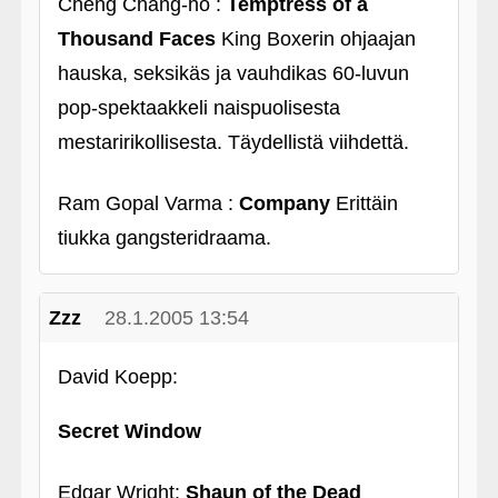
Cheng Chang-ho :
Temptress of a
Thousand Faces
King Boxerin ohjaajan
hauska, seksikäs ja vauhdikas 60-luvun
pop-spektaakkeli naispuolisesta
mestaririkollisesta. Täydellistä viihdettä.
Ram Gopal Varma :
Company
Erittäin
tiukka gangsteridraama.
Zzz
28.1.2005 13:54
David Koepp:
Secret Window
Edgar Wright:
Shaun of the Dead