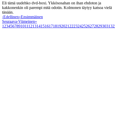
Eli tämä uudehko dvd-boxi. Ykkösosahan on ihan ehdoton ja
kakkonenkin oli parempi mitä odotin. Kolmonen täytyy katsoa vielä
tänään.
‹
Edellinen
«
Ensimmäinen
Seuraava
›
Viimeinen
»
1
2
3
4
5
6
7
8
9
10
11
12
13
14
15
16
17
18
19
20
21
22
23
24
25
26
27
28
29
30
31
32