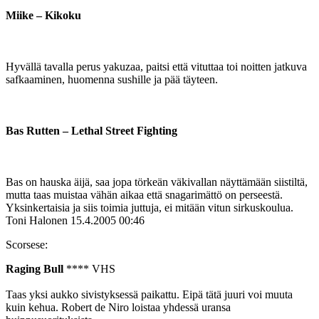
Miike – Kikoku
Hyvällä tavalla perus yakuzaa, paitsi että vituttaa toi noitten jatkuva
safkaaminen, huomenna sushille ja pää täyteen.
Bas Rutten – Lethal Street Fighting
Bas on hauska äijä, saa jopa törkeän väkivallan näyttämään siistiltä,
mutta taas muistaa vähän aikaa että snagarimättö on perseestä.
Yksinkertaisia ja siis toimia juttuja, ei mitään vitun sirkuskoulua.
Toni Halonen
15.4.2005 00:46
Scorsese:
Raging Bull
**** VHS
Taas yksi aukko sivistyksessä paikattu. Eipä tätä juuri voi muuta
kuin kehua. Robert de Niro loistaa yhdessä uransa