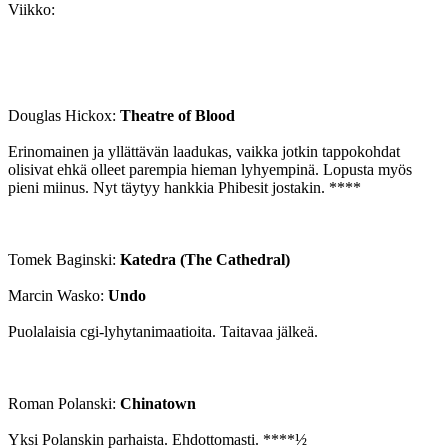
Viikko:
Douglas Hickox:
Theatre of Blood
Erinomainen ja yllättävän laadukas, vaikka jotkin tappokohdat
olisivat ehkä olleet parempia hieman lyhyempinä. Lopusta myös
pieni miinus. Nyt täytyy hankkia Phibesit jostakin. ****
Tomek Baginski:
Katedra (The Cathedral)
Marcin Wasko:
Undo
Puolalaisia cgi-lyhytanimaatioita. Taitavaa jälkeä.
Roman Polanski:
Chinatown
Yksi Polanskin parhaista. Ehdottomasti. ****½