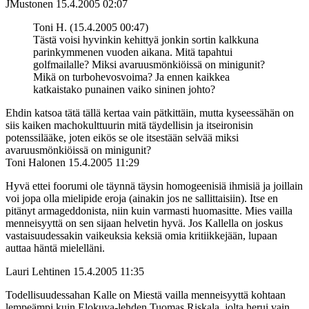
JMustonen
15.4.2005 02:07
Toni H. (15.4.2005 00:47)
Tästä voisi hyvinkin kehittyä jonkin sortin kalkkuna
parinkymmenen vuoden aikana. Mitä tapahtui
golfmailalle? Miksi avaruusmönkiöissä on minigunit?
Mikä on turbohevosvoima? Ja ennen kaikkea
katkaistako punainen vaiko sininen johto?
Ehdin katsoa tätä tällä kertaa vain pätkittäin, mutta kyseessähän on
siis kaiken machokulttuurin mitä täydellisin ja itseironisin
potenssilääke, joten eikös se ole itsestään selvää miksi
avaruusmönkiöissä on minigunit?
Toni Halonen
15.4.2005 11:29
Hyvä ettei foorumi ole täynnä täysin homogeenisiä ihmisiä ja joillain
voi jopa olla mielipide eroja (ainakin jos ne sallittaisiin). Itse en
pitänyt armageddonista, niin kuin varmasti huomasitte. Mies vailla
menneisyyttä on sen sijaan helvetin hyvä. Jos Kallella on joskus
vastaisuudessakin vaikeuksia keksiä omia kritiikkejään, lupaan
auttaa häntä mielelläni.
Lauri Lehtinen
15.4.2005 11:35
Todellisuudessahan Kalle on Miestä vailla menneisyyttä kohtaan
lempeämpi kuin Elokuva-lehden Tuomas Riskala, jolta herui vain