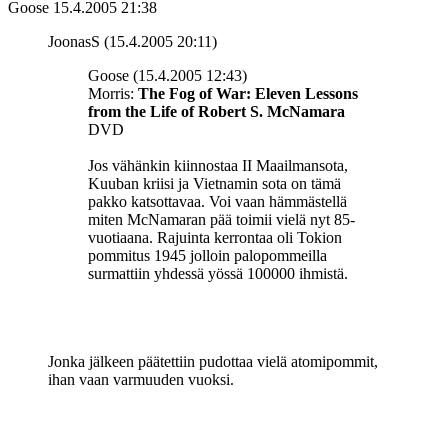
Goose
15.4.2005 21:38
JoonasS (15.4.2005 20:11)
Goose (15.4.2005 12:43)
Morris:
The Fog of War: Eleven Lessons
from the Life of Robert S. McNamara
DVD
Jos vähänkin kiinnostaa II Maailmansota,
Kuuban kriisi ja Vietnamin sota on tämä
pakko katsottavaa. Voi vaan hämmästellä
miten McNamaran pää toimii vielä nyt 85-
vuotiaana. Rajuinta kerrontaa oli Tokion
pommitus 1945 jolloin palopommeilla
surmattiin yhdessä yössä 100000 ihmistä.
Jonka jälkeen päätettiin pudottaa vielä atomipommit,
ihan vaan varmuuden vuoksi.