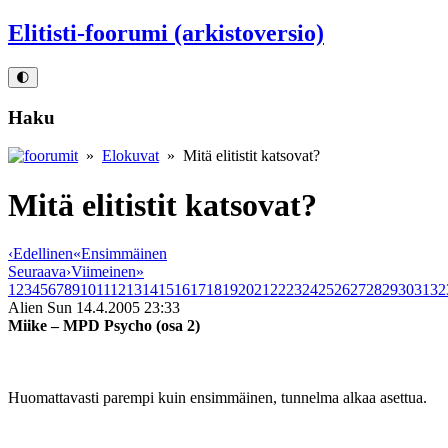
Elitisti-foorumi (arkistoversio)
🌓
Haku
»
Elokuvat
» Mitä elitistit katsovat?
Mitä elitistit katsovat?
‹
Edellinen
«
Ensimmäinen
Seuraava
›
Viimeinen
»
1
2
3
4
5
6
7
8
9
10
11
12
13
14
15
16
17
18
19
20
21
22
23
24
25
26
27
28
29
30
31
32
Alien Sun
14.4.2005 23:33
Miike – MPD Psycho (osa 2)
Huomattavasti parempi kuin ensimmäinen, tunnelma alkaa asettua.