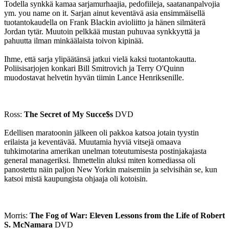
Todella synkkä kamaa sarjamurhaajia, pedofiileja, saatananpalvojia
ym. you name on it. Sarjan ainut keventävä asia ensimmäisellä
tuotantokaudella on Frank Blackin avioliitto ja hänen silmäterä
Jordan tytär. Muutoin pelkkää mustan puhuvaa synkkyyttä ja
pahuutta ilman minkäälaista toivon kipinää.
Ihme, että sarja ylipäätänsä jatkui vielä kaksi tuotantokautta.
Poliisisarjojen konkari Bill Smitrovich ja Terry O'Quinn
muodostavat helvetin hyvän tiimin Lance Henriksenille.
Ross:
The Secret of My Succe$s
DVD
Edellisen maratoonin jälkeen oli pakkoa katsoa jotain tyystin
erilaista ja keventävää. Muutamia hyviä vitsejä omaava
tuhkimotarina amerikan unelman toteutumisesta postinjakajasta
general manageriksi. Ihmettelin aluksi miten komediassa oli
panostettu näin paljon New Yorkin maisemiin ja selvisihän se, kun
katsoi mistä kaupungista ohjaaja oli kotoisin.
Morris:
The Fog of War: Eleven Lessons from the Life of Robert
S. McNamara
DVD