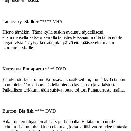
huippusuorituksista.
Tarkovsky:
Stalker
***** VHS
Hieno tämäkin. Tämä kyllä tuskin avautuu täydellisesti
ensimmäisellä katselu kerralla tai edes koskaan, mutta tämä ei ole
negatiivista. Täytyy kerrata joku päivä että pääsee elokuvaan
paremmin sisälle.
Kurosawa
Punaparta
**** DVD
Ei lukeudu kyllä omiin Kurosawa suosikkeihini, mutta kyllä tämän
ihan mielellään katsoo. Todella hienoa lavastusta ja valaistusta.
Paikallisen terkkarin tädit saisivat ottaa tohtori Punaparrasta mallia.
Burtton:
Big fish
**** DVD
Aikamoinen ohjaajien allstars putki päällä. Ei tätä turhaan ole
kehuttu. Lämminhenkinen elokuva, jossa välillä vuorottelee fantasia