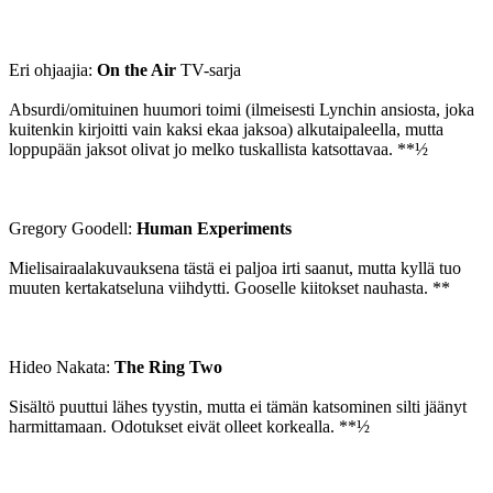
Eri ohjaajia:
On the Air
TV-sarja
Absurdi/omituinen huumori toimi (ilmeisesti Lynchin ansiosta, joka
kuitenkin kirjoitti vain kaksi ekaa jaksoa) alkutaipaleella, mutta
loppupään jaksot olivat jo melko tuskallista katsottavaa. **½
Gregory Goodell:
Human Experiments
Mielisairaalakuvauksena tästä ei paljoa irti saanut, mutta kyllä tuo
muuten kertakatseluna viihdytti. Gooselle kiitokset nauhasta. **
Hideo Nakata:
The Ring Two
Sisältö puuttui lähes tyystin, mutta ei tämän katsominen silti jäänyt
harmittamaan. Odotukset eivät olleet korkealla. **½