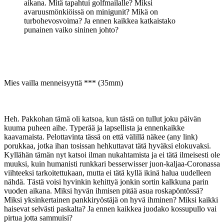
aikana. Mitä tapahtui golfmailalle? Miksi
avaruusmönkiöissä on minigunit? Mikä on
turbohevosvoima? Ja ennen kaikkea katkaistako
punainen vaiko sininen johto?
Mies vailla menneisyyttä *** (35mm)
Heh. Pakkohan tämä oli katsoa, kun tästä on tullut joku päivän
kuuma puheen aihe. Typerää ja lapsellista ja ennenkaikke
kaavamaista. Pelottavinta tässä on että välillä näkee (any link)
porukkaa, jotka ihan tosissan hehkuttavat tätä hyväksi elokuvaksi.
Kyllähän tämän nyt katsoi ilman nukahtamista ja ei tätä ilmeisesti ole
muuksi, kuin humanisti runkkari besserwisser juon-kaljaa-Coronassa
viihteeksi tarkoitettukaan, mutta ei tätä kyllä ikinä halua uudelleen
nähdä. Tästä voisi hyvinkin kehittyä jonkin sortin kalkkuna parin
vuoden aikana. Miksi hyvän ihmisen pitää asua roskapöntössä?
Miksi yksinkertainen pankkiryöstäjä on hyvä ihminen? Miksi kaikki
haisevat selvästi paskalta? Ja ennen kaikkea juodako kossupullo vai
pirtua jotta sammuisi?