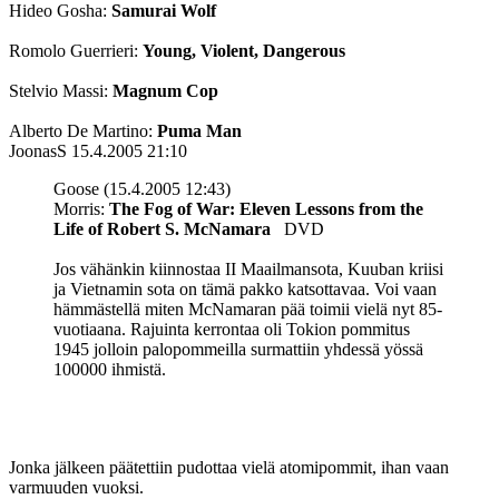
Hideo Gosha:
Samurai Wolf
Romolo Guerrieri:
Young, Violent, Dangerous
Stelvio Massi:
Magnum Cop
Alberto De Martino:
Puma Man
JoonasS
15.4.2005 21:10
Goose (15.4.2005 12:43)
Morris:
The Fog of War: Eleven Lessons from the
Life of Robert S. McNamara
DVD
Jos vähänkin kiinnostaa II Maailmansota, Kuuban kriisi
ja Vietnamin sota on tämä pakko katsottavaa. Voi vaan
hämmästellä miten McNamaran pää toimii vielä nyt 85-
vuotiaana. Rajuinta kerrontaa oli Tokion pommitus
1945 jolloin palopommeilla surmattiin yhdessä yössä
100000 ihmistä.
Jonka jälkeen päätettiin pudottaa vielä atomipommit, ihan vaan
varmuuden vuoksi.