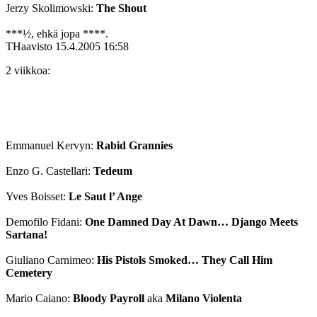
Jerzy Skolimowski:
The Shout
***½, ehkä jopa ****.
THaavisto
15.4.2005 16:58
2 viikkoa:
Emmanuel Kervyn:
Rabid Grannies
Enzo G. Castellari:
Tedeum
Yves Boisset:
Le Saut l’ Ange
Demofilo Fidani:
One Damned Day At Dawn… Django Meets
Sartana!
Giuliano Carnimeo:
His Pistols Smoked… They Call Him
Cemetery
Mario Caiano:
Bloody Payroll
aka
Milano Violenta