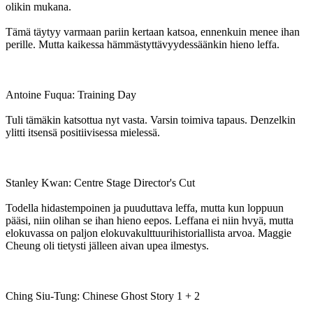
olikin mukana.
Tämä täytyy varmaan pariin kertaan katsoa, ennenkuin menee ihan
perille. Mutta kaikessa hämmästyttävyydessäänkin hieno leffa.
Antoine Fuqua: Training Day
Tuli tämäkin katsottua nyt vasta. Varsin toimiva tapaus. Denzelkin
ylitti itsensä positiivisessa mielessä.
Stanley Kwan: Centre Stage Director's Cut
Todella hidastempoinen ja puuduttava leffa, mutta kun loppuun
pääsi, niin olihan se ihan hieno eepos. Leffana ei niin hvyä, mutta
elokuvassa on paljon elokuvakulttuurihistoriallista arvoa. Maggie
Cheung oli tietysti jälleen aivan upea ilmestys.
Ching Siu-Tung: Chinese Ghost Story 1 + 2