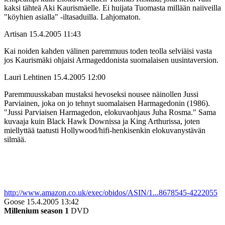
kaksi tähteä Aki Kaurismäelle. Ei huijata Tuomasta millään naiiveilla
"köyhien asialla" ‑iltasaduilla. Lahjomaton.
Artisan
15.4.2005 11:43
Kai noiden kahden välinen paremmuus toden teolla selviäisi vasta
jos Kaurismäki ohjaisi Armageddonista suomalaisen uusintaversion.
Lauri Lehtinen
15.4.2005 12:00
Paremmuusskaban mustaksi hevoseksi nousee näinollen Jussi
Parviainen, joka on jo tehnyt suomalaisen Harmagedonin (1986).
"Jussi Parviaisen Harmagedon, elokuvaohjaus Juha Rosma." Sama
kuvaaja kuin Black Hawk Downissa ja King Arthurissa, joten
miellyttää taatusti Hollywood/hifi-henkisenkin elokuvanystävän
silmää.
http://www.amazon.co.uk/exec/obidos/ASIN/1...8678545-4222055
Goose
15.4.2005 13:42
Millenium season 1
DVD