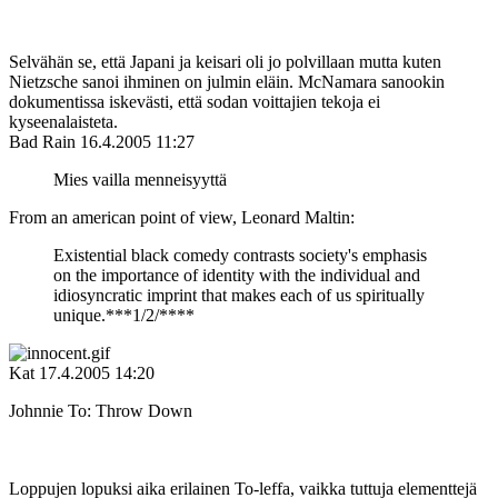
Selvähän se, että Japani ja keisari oli jo polvillaan mutta kuten
Nietzsche sanoi ihminen on julmin eläin. McNamara sanookin
dokumentissa iskevästi, että sodan voittajien tekoja ei
kyseenalaisteta.
Bad Rain
16.4.2005 11:27
Mies vailla menneisyyttä
From an american point of view, Leonard Maltin:
Existential black comedy contrasts society's emphasis
on the importance of identity with the individual and
idiosyncratic imprint that makes each of us spiritually
unique.***1/2/****
Kat
17.4.2005 14:20
Johnnie To: Throw Down
Loppujen lopuksi aika erilainen To-leffa, vaikka tuttuja elementtejä