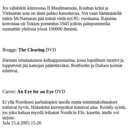
Jos vähänkin kiinnostaa II Maailmansota, Kuuban kriisi ja
Vietnamin sota on tämä pakko katsottavaa. Voi vaan hämmästellä
miten McNamaran pää toimii vielä nyt 85- vuotiaana. Rajuinta
kerrontaa oli Tokion pommitus 1945 jolloin palopommeilla
surmattiin yhdessä yössä 100000 ihmistä.
Brugge:
The Clearing
DVD
Hieman omalaatuinen kidnappaustarina, jossa lopullinen motiivi ja
lopputvisti jää katsojan päätettäväksi. Redfordin ja Dafoen kemiat
toimivat.
Carver:
An Eye for an Eye
DVD
Ei yllä Norriksen parhaimpien tasolle mutta toimintakohtaukset
toimivat hyvin. Hidastetut kierrepotkut toimivat aina. Keräily syistä,
jos joku haluaa myydä leikatun Nordicin FIx- kasetin, mulle voi
tarjota.
JaJa
15.4.2005 15:26