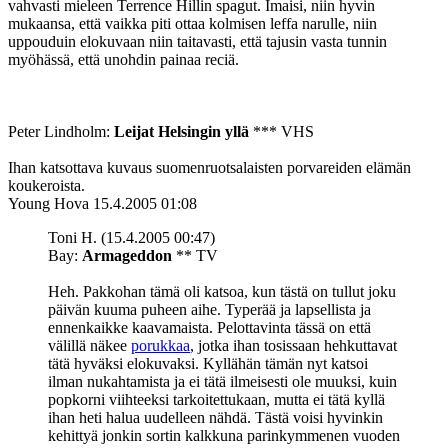
vahvasti mieleen Terrence Hillin spagut. Imaisi, niin hyvin
mukaansa, että vaikka piti ottaa kolmisen leffa narulle, niin
uppouduin elokuvaan niin taitavasti, että tajusin vasta tunnin
myöhässä, että unohdin painaa reciä.
Peter Lindholm:
Leijat Helsingin yllä
*** VHS
Ihan katsottava kuvaus suomenruotsalaisten porvareiden elämän
koukeroista.
Young Hova
15.4.2005 01:08
Toni H. (15.4.2005 00:47)
Bay:
Armageddon
** TV
Heh. Pakkohan tämä oli katsoa, kun tästä on tullut joku
päivän kuuma puheen aihe. Typerää ja lapsellista ja
ennenkaikke kaavamaista. Pelottavinta tässä on että
välillä näkee
porukkaa
, jotka ihan tosissaan hehkuttavat
tätä hyväksi elokuvaksi. Kyllähän tämän nyt katsoi
ilman nukahtamista ja ei tätä ilmeisesti ole muuksi, kuin
popkorni viihteeksi tarkoitettukaan, mutta ei tätä kyllä
ihan heti halua uudelleen nähdä. Tästä voisi hyvinkin
kehittyä jonkin sortin kalkkuna parinkymmenen vuoden