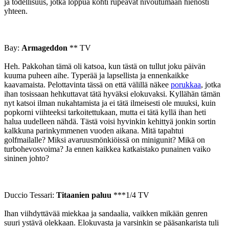
ja todellisuus, jotka loppua kohti rupeavat nivoutumaan hienosti
yhteen.
Bay:
Armageddon
** TV
Heh. Pakkohan tämä oli katsoa, kun tästä on tullut joku päivän
kuuma puheen aihe. Typerää ja lapsellista ja ennenkaikke
kaavamaista. Pelottavinta tässä on että välillä näkee
porukkaa
, jotka
ihan tosissaan hehkuttavat tätä hyväksi elokuvaksi. Kyllähän tämän
nyt katsoi ilman nukahtamista ja ei tätä ilmeisesti ole muuksi, kuin
popkorni viihteeksi tarkoitettukaan, mutta ei tätä kyllä ihan heti
halua uudelleen nähdä. Tästä voisi hyvinkin kehittyä jonkin sortin
kalkkuna parinkymmenen vuoden aikana. Mitä tapahtui
golfmailalle? Miksi avaruusmönkiöissä on minigunit? Mikä on
turbohevosvoima? Ja ennen kaikkea katkaistako punainen vaiko
sininen johto?
Duccio Tessari:
Titaanien paluu
***1/4 TV
Ihan viihdyttävää miekkaa ja sandaalia, vaikken mikään genren
suuri ystävä olekkaan. Elokuvasta ja varsinkin se pääsankarista tuli