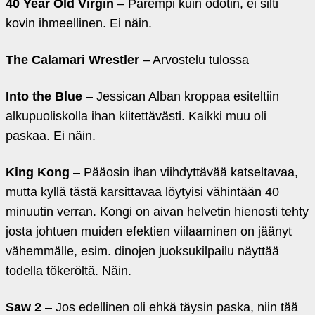
40 Year Old Virgin
– Parempi kuin odotin, ei silti
kovin ihmeellinen. Ei näin.
The Calamari Wrestler
– Arvostelu tulossa
Into the Blue
– Jessican Alban kroppaa esiteltiin
alkupuoliskolla ihan kiitettävästi. Kaikki muu oli
paskaa. Ei näin.
King Kong
– Pääosin ihan viihdyttävää katseltavaa,
mutta kyllä tästä karsittavaa löytyisi vähintään 40
minuutin verran. Kongi on aivan helvetin hienosti tehty
josta johtuen muiden efektien viilaaminen on jäänyt
vähemmälle, esim. dinojen juoksukilpailu näyttää
todella tökeröltä. Näin.
Saw 2
– Jos edellinen oli ehkä täysin paska, niin tää