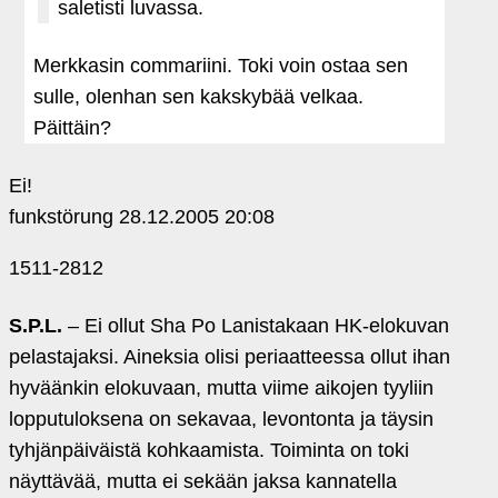
saletisti luvassa.
Merkkasin commariini. Toki voin ostaa sen
sulle, olenhan sen kakskybää velkaa.
Päittäin?
Ei!
funkstörung
28.12.2005 20:08
1511-2812
S.P.L.
– Ei ollut Sha Po Lanistakaan HK-elokuvan
pelastajaksi. Aineksia olisi periaatteessa ollut ihan
hyväänkin elokuvaan, mutta viime aikojen tyyliin
lopputuloksena on sekavaa, levontonta ja täysin
tyhjänpäiväistä kohkaamista. Toiminta on toki
näyttävää, mutta ei sekään jaksa kannatella