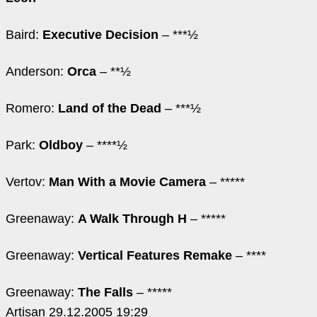
Baird:
Executive Decision
– ***½
Anderson:
Orca
– **½
Romero:
Land of the Dead
– ***½
Park:
Oldboy
– ****½
Vertov:
Man With a Movie Camera
– *****
Greenaway:
A Walk Through H
– *****
Greenaway:
Vertical Features Remake
– ****
Greenaway:
The Falls
– *****
Artisan
29.12.2005 19:29