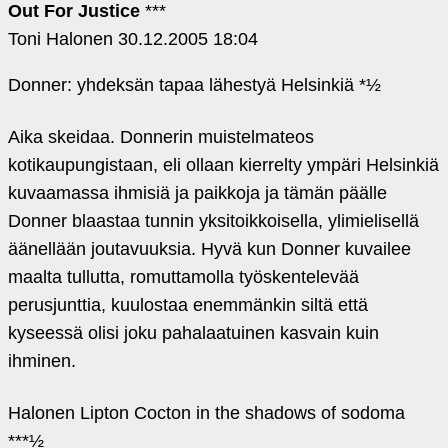
Out For Justice
***
Toni Halonen
30.12.2005 18:04
Donner: yhdeksän tapaa lähestyä Helsinkiä *½
Aika skeidaa. Donnerin muistelmateos
kotikaupungistaan, eli ollaan kierrelty ympäri Helsinkiä
kuvaamassa ihmisiä ja paikkoja ja tämän päälle
Donner blaastaa tunnin yksitoikkoisella, ylimielisellä
äänellään joutavuuksia. Hyvä kun Donner kuvailee
maalta tullutta, romuttamolla työskentelevää
perusjunttia, kuulostaa enemmänkin siltä että
kyseessä olisi joku pahalaatuinen kasvain kuin
ihminen.
Halonen Lipton Cocton in the shadows of sodoma
***½