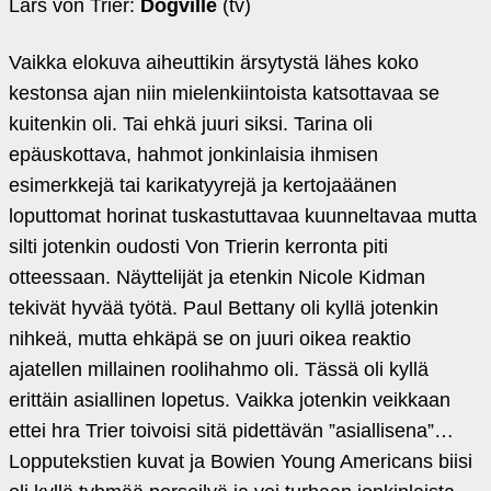
Lars von Trier:
Dogville
(tv)
Vaikka elokuva aiheuttikin ärsytystä lähes koko
kestonsa ajan niin mielenkiintoista katsottavaa se
kuitenkin oli. Tai ehkä juuri siksi. Tarina oli
epäuskottava, hahmot jonkinlaisia ihmisen
esimerkkejä tai karikatyyrejä ja kertojaäänen
loputtomat horinat tuskastuttavaa kuunneltavaa mutta
silti jotenkin oudosti Von Trierin kerronta piti
otteessaan. Näyttelijät ja etenkin Nicole Kidman
tekivät hyvää työtä. Paul Bettany oli kyllä jotenkin
nihkeä, mutta ehkäpä se on juuri oikea reaktio
ajatellen millainen roolihahmo oli. Tässä oli kyllä
erittäin asiallinen lopetus. Vaikka jotenkin veikkaan
ettei hra Trier toivoisi sitä pidettävän ”asiallisena”…
Lopputekstien kuvat ja Bowien Young Americans biisi