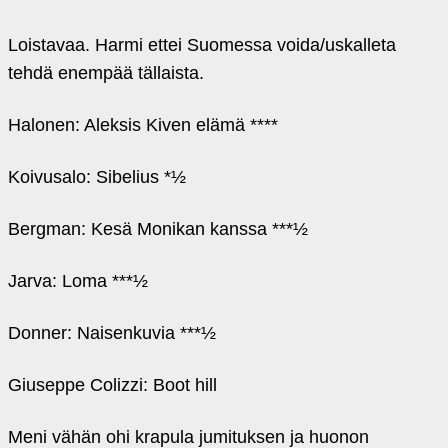
Loistavaa. Harmi ettei Suomessa voida/uskalleta
tehdä enempää tällaista.
Halonen: Aleksis Kiven elämä ****
Koivusalo: Sibelius *½
Bergman: Kesä Monikan kanssa ***½
Jarva: Loma ***½
Donner: Naisenkuvia ***½
Giuseppe Colizzi: Boot hill
Meni vähän ohi krapula jumituksen ja huonon