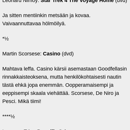
Leonard Nimoy:
Star Trek 4 The Voyage Home
(dvd)
Ja sitten mentiinkin metsään ja kovaa.
Vaivaannuttavaa hölmöilyä.
*½
Martin Scorsese:
Casino
(dvd)
Mahtava leffa. Casino kärsii asemastaan Goodfellasin
rinnakkaisteoksena, mutta henkilökohtaisesti nautin
tästä ehkä jopa enemmän. Oopperamaisempi ja
eeppisempi skaala viehättää. Scorsese, De Niro ja
Pesci. Mikä tiimi!
****½