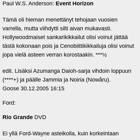
Paul W.S. Anderson:
Event Horizon
Tämä oli hieman menettänyt tehojaan vuosien
varrella, mutta viihdytti silti aivan mukavasti.
Hollywoodmaiset sankarikikkailut olisi voinut jättää
tästä kokonaan pois ja Cenobiittikikkailuja olisi voinut
jopa vielä asteen verran korostaakin. ***½
edit. Lisäksi Azumanga Daioh-sarja vihdoin loppuun
(****+) ja päälle Jammia ja Noiria (Nowâru).
Goose
30.12.2005 16:15
Ford:
Rio Grande
DVD
Ei yllä Ford-Wayne asteikolla, kuin korkeintaan