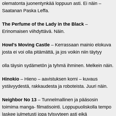
olematonta juonentynkää loppuun asti. Ei näin –
Saatanan Paska Leffa.
The Perfume of the Lady in the Black
–
Erinomaisen viihdyttävä. Näin.
Howl's Moving Castle
– Kerrassaan mainio elokuva
josta ei voi olla pitämättä, ja jos voikin niin täytyy
olla täysin sydämetön ja tyhmä ihminen. Melkein näin.
Hinokio
– Hieno – aavistuksen korni – kuvaus
ystävyydestä, rakkaudesta ja roboteista. Juuri näin.
Neighbor No 13
– Tunnelmallinen ja pääsosin
toimima manga- filmatisointi. Loppupuoliskolla tempo
laskee julmetusti jopa tylsyyteen asti eikä