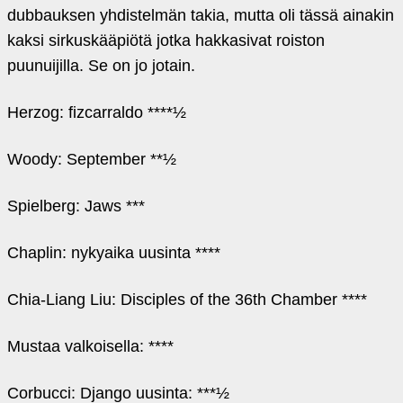
dubbauksen yhdistelmän takia, mutta oli tässä ainakin
kaksi sirkuskääpiötä jotka hakkasivat roiston
puunuijilla. Se on jo jotain.
Herzog: fizcarraldo ****½
Woody: September **½
Spielberg: Jaws ***
Chaplin: nykyaika uusinta ****
Chia-Liang Liu: Disciples of the 36th Chamber ****
Mustaa valkoisella: ****
Corbucci: Django uusinta: ***½