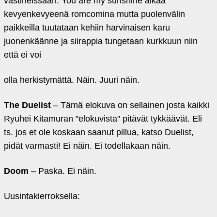
vastineissaan. You are my sunshine alkaa
kevyenkevyeenä romcomina mutta puolenvälin
paikkeilla tuutataan kehiin harvinaisen karu
juonenkäänne ja siirappia tungetaan kurkkuun niin
että ei voi
olla herkistymättä. Näin. Juuri näin.
The Duelist
– Tämä elokuva on sellainen josta kaikki
Ryuhei Kitamuran "elokuvista" pitävät tykkäävät. Eli
ts. jos et ole koskaan saanut pillua, katso Duelist,
pidät varmasti! Ei näin. Ei todellakaan näin.
Doom
– Paska. Ei näin.
Uusintakierroksella: