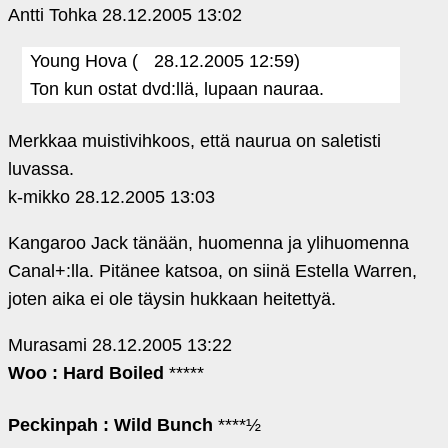
Antti Tohka
28.12.2005 13:02
Young Hova (
28.12.2005 12:59)
Ton kun ostat dvd:llä, lupaan nauraa.
Merkkaa muistivihkoos, että naurua on saletisti
luvassa.
k-mikko
28.12.2005 13:03
Kangaroo Jack tänään, huomenna ja ylihuomenna
Canal+:lla. Pitänee katsoa, on siinä Estella Warren,
joten aika ei ole täysin hukkaan heitettyä.
Murasami
28.12.2005 13:22
Woo : Hard Boiled
*****
Peckinpah : Wild Bunch
****½