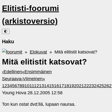
Elitisti-foorumi
(arkistoversio)
🌓
Haku
»
Elokuvat
» Mitä elitistit katsovat?
Mitä elitistit katsovat?
‹
Edellinen
«
Ensimmäinen
Seuraava
›
Viimeinen
»
1
2
3
4
5
6
7
8
9
10
11
12
13
14
15
16
17
18
19
20
21
22
23
24
25
26
2
Young Hova
28.12.2005 12:58
Ton kun ostat dvd:llä, lupaan nauraa.