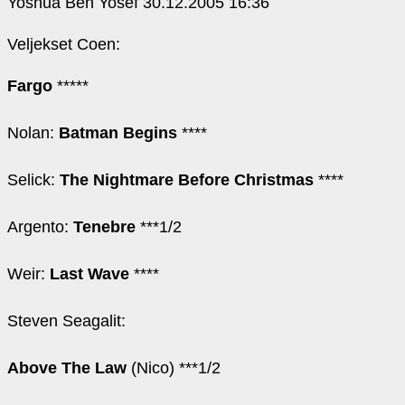
Yoshua Ben Yosef
30.12.2005 16:36
Veljekset Coen:
Fargo
*****
Nolan:
Batman Begins
****
Selick:
The Nightmare Before Christmas
****
Argento:
Tenebre
***1/2
Weir:
Last Wave
****
Steven Seagalit:
Above The Law
(Nico) ***1/2