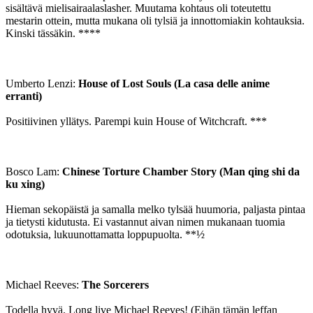
sisältävä mielisairaalaslasher. Muutama kohtaus oli toteutettu
mestarin ottein, mutta mukana oli tylsiä ja innottomiakin kohtauksia.
Kinski tässäkin. ****
Umberto Lenzi:
House of Lost Souls (La casa delle anime
erranti)
Positiivinen yllätys. Parempi kuin House of Witchcraft. ***
Bosco Lam:
Chinese Torture Chamber Story (Man qing shi da
ku xing)
Hieman sekopäistä ja samalla melko tylsää huumoria, paljasta pintaa
ja tietysti kidutusta. Ei vastannut aivan nimen mukanaan tuomia
odotuksia, lukuunottamatta loppupuolta. **½
Michael Reeves:
The Sorcerers
Todella hyvä. Long live Michael Reeves! (Eihän tämän leffan