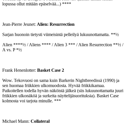
lopussa ollut mitään epäselvää...) ****
Jean-Pierre Jeunet:
Alien: Resurrection
Sarjan huonoin tietysti viimeisintä pelleilyä lukuunottamatta. **½
Alien ****½ / Aliens **** / Alien 3 *** / Alien Resurrection **½ /
A vs. P *½
Frank Henenlotter:
Basket Case 2
Wow. Tekovuosi on sama kuin Barkerin Nightbreedissä (1990) ja
sen huomaa friikkien ulkomuodosta. Hyvää friikkikamaa.
Paikoitellen todella hyvän näköistä jälkeä (siis lukuunottamatta juuri
friikkien ulkonäköä ja surkeita näyttelijäsuorituksia). Basket Case
kolmosta voi tarjota minulle. ***
Michael Mann:
Collateral