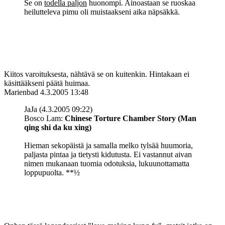
Se on
todella paljon
huonompi. Ainoastaan se ruoskaa
heilutteleva pimu oli muistaakseni aika näpsäkkä.
Kiitos varoituksesta, nähtävä se on kuitenkin. Hintakaan ei
käsittääkseni päätä huimaa.
Marienbad
4.3.2005 13:48
JaJa (4.3.2005 09:22)
Bosco Lam:
Chinese Torture Chamber Story (Man
qing shi da ku xing)
Hieman sekopäistä ja samalla melko tylsää huumoria,
paljasta pintaa ja tietysti kidutusta. Ei vastannut aivan
nimen mukanaan tuomia odotuksia, lukuunottamatta
loppupuolta. **½