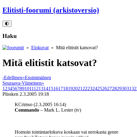
Elitisti-foorumi (arkistoversio)
🌓
Haku
»
Elokuvat
» Mitä elitistit katsovat?
Mitä elitistit katsovat?
‹
Edellinen
«
Ensimmäinen
Seuraava
›
Viimeinen
»
1
2
3
4
5
6
7
8
9
10
11
12
13
14
15
16
17
18
19
20
21
22
23
24
25
26
27
28
29
30
31
32
Plissken
2.3.2005 19:18
KCrimso (2.3.2005 16:14)
Commando
– Mark L. Lester (tv)
Homoin toimintaelokuva koskaan vai nerokasta genre