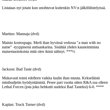
Listataas nyt jotain kun unohtuvat kuitenkin NV:n jälkifiilistelyissä.
Martino: Mannaja (dvd)
Mainio kostospagu. Merli ihan hyvässä vedossa "a man with no
name" ‑tyyppisenä antisankarina. Sisältää yhden kauneimmista
maisemaotoksista mitä olen ikinä nähnyt. ***½
Jackson: Bad Taste (dvd)
Mukavasti toimi edelleen vaikka luulin ihan muuta. Kekseliästä
minibudjetin hyödyntämistä. Pesee pari vuotta sitten R&A:ssa olleen
Lethal Forcen (jota joku hehkutti uudeksi Bad Tasteksi) 6-0. ****
Kaplan: Truck Turner (dvd)