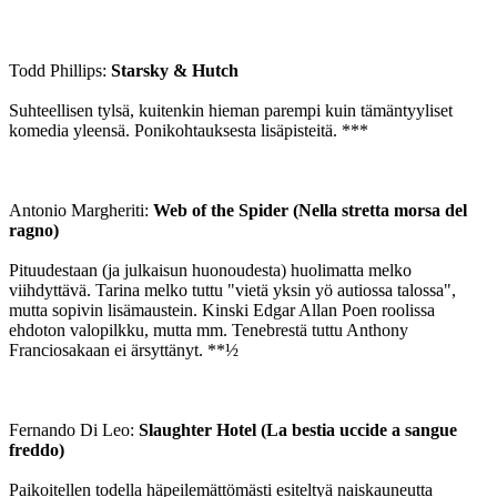
Todd Phillips:
Starsky & Hutch
Suhteellisen tylsä, kuitenkin hieman parempi kuin tämäntyyliset
komedia yleensä. Ponikohtauksesta lisäpisteitä. ***
Antonio Margheriti:
Web of the Spider (Nella stretta morsa del
ragno)
Pituudestaan (ja julkaisun huonoudesta) huolimatta melko
viihdyttävä. Tarina melko tuttu "vietä yksin yö autiossa talossa",
mutta sopivin lisämaustein. Kinski Edgar Allan Poen roolissa
ehdoton valopilkku, mutta mm. Tenebrestä tuttu Anthony
Franciosakaan ei ärsyttänyt. **½
Fernando Di Leo:
Slaughter Hotel (La bestia uccide a sangue
freddo)
Paikoitellen todella häpeilemättömästi esiteltyä naiskauneutta