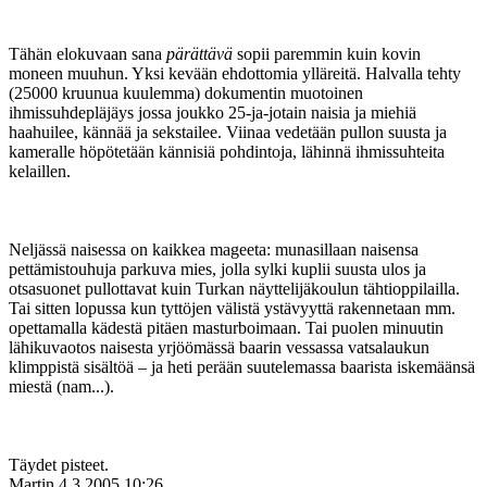
Tähän elokuvaan sana
pärättävä
sopii paremmin kuin kovin
moneen muuhun. Yksi kevään ehdottomia ylläreitä. Halvalla tehty
(25000 kruunua kuulemma) dokumentin muotoinen
ihmissuhdepläjäys jossa joukko 25-ja-jotain naisia ja miehiä
haahuilee, kännää ja sekstailee. Viinaa vedetään pullon suusta ja
kameralle höpötetään kännisiä pohdintoja, lähinnä ihmissuhteita
kelaillen.
Neljässä naisessa on kaikkea mageeta: munasillaan naisensa
pettämistouhuja parkuva mies, jolla sylki kuplii suusta ulos ja
otsasuonet pullottavat kuin Turkan näyttelijäkoulun tähtioppilailla.
Tai sitten lopussa kun tyttöjen välistä ystävyyttä rakennetaan mm.
opettamalla kädestä pitäen masturboimaan. Tai puolen minuutin
lähikuvaotos naisesta yrjöömässä baarin vessassa vatsalaukun
klimppistä sisältöä – ja heti perään suutelemassa baarista iskemäänsä
miestä (nam...).
Täydet pisteet.
Martin
4.3.2005 10:26