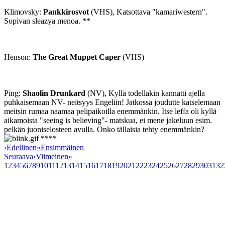
Klimovsky:
Pankkirosvot
(VHS), Katsottava "kamariwestern".
Sopivan sleazya menoa. **
Henson:
The Great Muppet Caper
(VHS)
Ping:
Shaolin Drunkard
(NV), Kyllä todellakin kannatti ajella
puhkaisemaan NV- neitsyys Engeliin! Jatkossa joudutte katselemaan
meitsin rumaa naamaa pelipaikoilla enemmänkin. Itse leffa oli kyllä
aikamoista "seeing is believing"- matskua, ei mene jakeluun esim.
pelkän juoniselosteen avulla. Onko tällaisia tehty enemmänkin?
****
‹
Edellinen
«
Ensimmäinen
Seuraava
›
Viimeinen
»
1
2
3
4
5
6
7
8
9
10
11
12
13
14
15
16
17
18
19
20
21
22
23
24
25
26
27
28
29
30
31
32