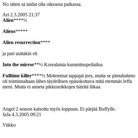
No sitten sä taidat olla oikeassa paikassa.
Ari
2.3.2005 21:37
Alien
****½
Aliens
*****
Alien resurrection
****
ja pari uuttakin eli
Into the mirror
**½ Korealaista kummituspeilailua
Fulltime killer
****½ Molemmat tappajat jees, mutta se pimuhahmo
oli toiminnaltaan lähes täydellisen epäuskottava mitä etemmäs leffa
meni. Mutta ei anneta pikkuseikkojen häiritä liikaa.
Angel 2 season katsottu myös loppuun. Ei pärjää Buffylle.
JaJa
4.3.2005 09:21
Viikko