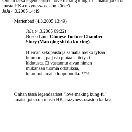
Onhan tässä legendaariset "love-making kung-fu" ‑matsit jotka on
musta HK-crazyness-osaston kärkeä.
JaJa
4.3.2005 14:49
Marienbad (4.3.2005 13:49)
JaJa (4.3.2005 09:22)
Bosco Lam:
Chinese Torture Chamber
Story (Man qing shi da ku xing)
Hieman sekopäistä ja samalla melko tylsää
huumoria, paljasta pintaa ja tietysti
kidutusta. Ei vastannut aivan nimen
mukanaan tuomia odotuksia,
lukuunottamatta loppupuolta. **½
Onhan tässä legendaariset "love-making kung-fu"
‑matsit jotka on musta HK-crazyness-osaston kärkeä.