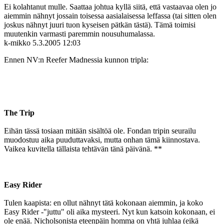
Ei kolahtanut mulle. Saattaa johtua kyllä siitä, että vastaavaa olen jo
aiemmin nähnyt jossain toisessa aasialaisessa leffassa (tai sitten olen
joskus nähnyt juuri tuon kyseisen pätkän tästä). Tämä toimisi
muutenkin varmasti paremmin nousuhumalassa.
k-mikko
5.3.2005 12:03
Ennen NV:n Reefer Madnessia kunnon tripla:
The Trip
Eihän tässä tosiaan mitään sisältöä ole. Fondan tripin seurailu
muodostuu aika puuduttavaksi, mutta onhan tämä kiinnostava.
Vaikea kuvitella tällaista tehtävän tänä päivänä. **
Easy Rider
Tulen kaapista: en ollut nähnyt tätä kokonaan aiemmin, ja koko
Easy Rider -"juttu" oli aika mysteeri. Nyt kun katsoin kokonaan, ei
ole enää. Nicholsonista eteenpäin homma on yhtä juhlaa (eikä