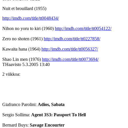
Nuit et brouillard (1955)
http://imdb.com/title/tt0048434/
Nihon no yoru to kiri (1960)
http://imdb.com/title/tt0054122/
Zero no shoten (1961)
http://imdb.com/title/tt0227858/
Kawaita hana (1964)
http://imdb.com/title/tt0056327/
Shao Lin men (1976)
http://imdb.com/title/tt0073694/
THaavisto
5.3.2005 13:40
2 viikkoa:
Giafranco Parolini:
Adios, Sabata
Sergio Sollima:
Agent 3S3: Passport To Hell
Bernard Buys:
Savage Encourter