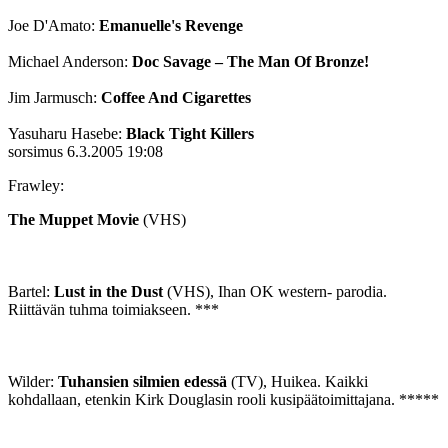
Joe D'Amato:
Emanuelle's Revenge
Michael Anderson:
Doc Savage – The Man Of Bronze!
Jim Jarmusch:
Coffee And Cigarettes
Yasuharu Hasebe:
Black Tight Killers
sorsimus
6.3.2005 19:08
Frawley:
The Muppet Movie
(VHS)
Bartel:
Lust in the Dust
(VHS), Ihan OK western- parodia.
Riittävän tuhma toimiakseen. ***
Wilder:
Tuhansien silmien edessä
(TV), Huikea. Kaikki
kohdallaan, etenkin Kirk Douglasin rooli kusipäätoimittajana. *****