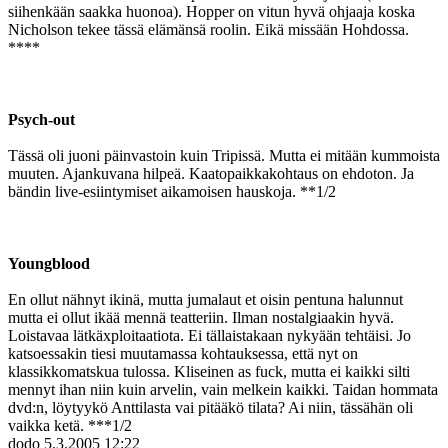
siihenkään saakka huonoa). Hopper on vitun hyvä ohjaaja koska
Nicholson tekee tässä elämänsä roolin. Eikä missään Hohdossa.
****
Psych-out
Tässä oli juoni päinvastoin kuin Tripissä. Mutta ei mitään kummoista
muuten. Ajankuvana hilpeä. Kaatopaikkakohtaus on ehdoton. Ja
bändin live-esiintymiset aikamoisen hauskoja. **1/2
Youngblood
En ollut nähnyt ikinä, mutta jumalaut et oisin pentuna halunnut
mutta ei ollut ikää mennä teatteriin. Ilman nostalgiaakin hyvä.
Loistavaa lätkäxploitaatiota. Ei tällaistakaan nykyään tehtäisi. Jo
katsoessakin tiesi muutamassa kohtauksessa, että nyt on
klassikkomatskua tulossa. Kliseinen as fuck, mutta ei kaikki silti
mennyt ihan niin kuin arvelin, vain melkein kaikki. Taidan hommata
dvd:n, löytyykö Anttilasta vai pitääkö tilata? Ai niin, tässähän oli
vaikka ketä. ***1/2
dodo
5.3.2005 12:22