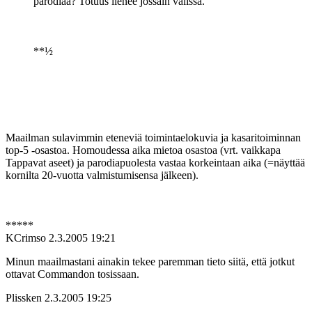
parodiaa? Totuus lienee jossain välissä.
**½
Maailman sulavimmin eteneviä toimintaelokuvia ja kasaritoiminnan
top-5 ‑osastoa. Homoudessa aika mietoa osastoa (vrt. vaikkapa
Tappavat aseet) ja parodiapuolesta vastaa korkeintaan aika (=näyttää
kornilta 20-vuotta valmistumisensa jälkeen).
*****
KCrimso
2.3.2005 19:21
Minun maailmastani ainakin tekee paremman tieto siitä, että jotkut
ottavat Commandon tosissaan.
Plissken
2.3.2005 19:25