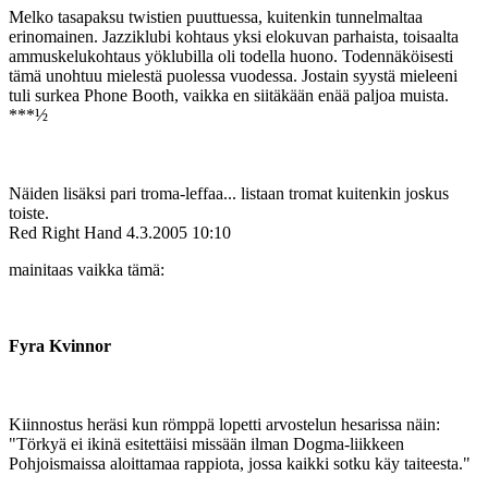
Melko tasapaksu twistien puuttuessa, kuitenkin tunnelmaltaa
erinomainen. Jazziklubi kohtaus yksi elokuvan parhaista, toisaalta
ammuskelukohtaus yöklubilla oli todella huono. Todennäköisesti
tämä unohtuu mielestä puolessa vuodessa. Jostain syystä mieleeni
tuli surkea Phone Booth, vaikka en siitäkään enää paljoa muista.
***½
Näiden lisäksi pari troma-leffaa... listaan tromat kuitenkin joskus
toiste.
Red Right Hand
4.3.2005 10:10
mainitaas vaikka tämä:
Fyra Kvinnor
Kiinnostus heräsi kun römppä lopetti arvostelun hesarissa näin:
"Törkyä ei ikinä esitettäisi missään ilman Dogma-liikkeen
Pohjoismaissa aloittamaa rappiota, jossa kaikki sotku käy taiteesta."