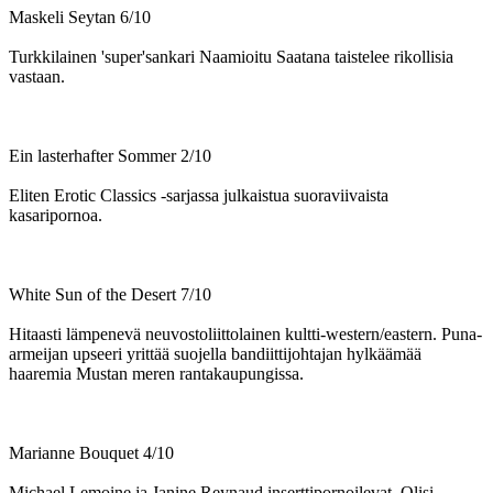
Maskeli Seytan 6/10
Turkkilainen 'super'sankari Naamioitu Saatana taistelee rikollisia
vastaan.
Ein lasterhafter Sommer 2/10
Eliten Erotic Classics ‑sarjassa julkaistua suoraviivaista
kasaripornoa.
White Sun of the Desert 7/10
Hitaasti lämpenevä neuvostoliittolainen kultti-western/eastern. Puna-
armeijan upseeri yrittää suojella bandiittijohtajan hylkäämää
haaremia Mustan meren rantakaupungissa.
Marianne Bouquet 4/10
Michael Lemoine ja Janine Reynaud inserttipornoilevat. Olisi