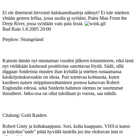
Et ole ilmeisesti hirveästi italokannibaaleja nähnyt? Ei tule mieleen
yhtään genren leffaa, jossa suolia
ei
syötäisi. Paitsi Man From the
Deep River, jossa syödään vain pala tissiä.
Bad Rain
1.8.2005 20:00
Pieplow: Strangeland
Katsoin tämän nyt muutaman vuoden jälkeen toistamiseen, eikä tästä
nyt vieläkään kauheasti positiivista sanottavaa löydä. Sääli, sillä
diggaan Sniderista muuten ihan kybällä ja miehen rustaamassa
käsikirjoituksessakin on ideaa. Pari toimivaa kohtausta, kuten
kuolleen naisen strippitanssittaminen pornoa katsovan Robert
Englundin edessä, sekä Sniderin hahmon olemus ne suurimmat
ilonaiheet. Jatko-osa on ollut tuloillaan jo vuosia, saa nähdä.
Chalong: Gold Raiders
Robert Ginty ja kultakaappaus. Sori, kulta kaappaus. VHS:n kansi-
ja kirjoitus"taide" pitää hyvällä tuulella jos itse elokuvan imu ei