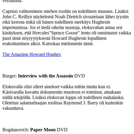
verrattuna.
Caprion valitseminen miehen rooliin on todellinen munaus. Lisäksi
John C. Reillyn näyttelemä Noah Dietrich sivuutetaan lähes tyystin
eikä kerrota mikä oli hänen todellinen merkitys Hughesin
imperiumissa. Jos ei tiedä oikeita taustoja, elokuvahan antaa sen
käsityksen, että Hercules"Spruce Goose" lento oli onnistunut vaikka
juuri tästä nöyryytyksestä Howard Hughesin lopullinen
erakoituminen alkoi. Katsokaa mielummin tämä.
The Amazing Howard Hughes
Burger:
Interview with the Assassin
DVD
Elokuvalla olisi olleet ainekset vaikka mihin mutta kun ei.
Käsivaralla kuvattu dokumentin muotoon ei toiminut, ainakaan
näillä tekijöillä. Lisäksi elokuvan loppu oli todellinen mahalasku.
Oletetun salamurhaajan roolissa Raymond J. Barry oli kuitenkin
vakuuttava.
Bogdanovich:
Paper Moon
DVD