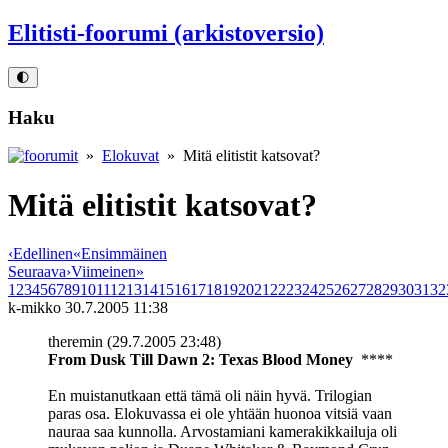
Elitisti-foorumi (arkistoversio)
🌓
Haku
»
Elokuvat
» Mitä elitistit katsovat?
Mitä elitistit katsovat?
‹
Edellinen
«
Ensimmäinen
Seuraava
›
Viimeinen
»
1
2
3
4
5
6
7
8
9
10
11
12
13
14
15
16
17
18
19
20
21
22
23
24
25
26
27
28
29
30
31
32
k-mikko
30.7.2005 11:38
theremin (29.7.2005 23:48)
From Dusk Till Dawn 2: Texas Blood Money
****
En muistanutkaan että tämä oli näin hyvä. Trilogian
paras osa. Elokuvassa ei ole yhtään huonoa vitsiä vaan
nauraa saa kunnolla. Arvostamiani kamerakikkailuja oli