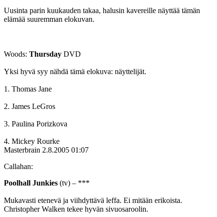
Uusinta parin kuukauden takaa, halusin kavereille näyttää tämän
elämää suuremman elokuvan.
Woods:
Thursday
DVD
Yksi hyvä syy nähdä tämä elokuva: näyttelijät.
1. Thomas Jane
2. James LeGros
3. Paulina Porizkova
4. Mickey Rourke
Masterbrain
2.8.2005 01:07
Callahan:
Poolhall Junkies
(tv) – ***
Mukavasti etenevä ja viihdyttävä leffa. Ei mitään erikoista.
Christopher Walken tekee hyvän sivuosaroolin.