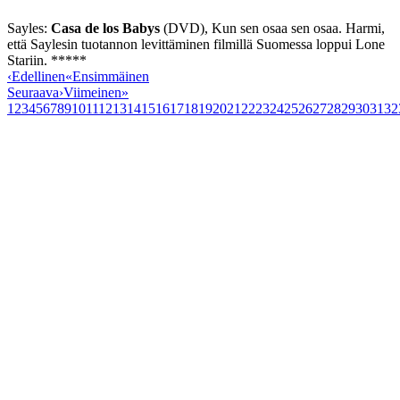
Sayles:
Casa de los Babys
(DVD), Kun sen osaa sen osaa. Harmi,
että Saylesin tuotannon levittäminen filmillä Suomessa loppui Lone
Stariin. *****
‹
Edellinen
«
Ensimmäinen
Seuraava
›
Viimeinen
»
1
2
3
4
5
6
7
8
9
10
11
12
13
14
15
16
17
18
19
20
21
22
23
24
25
26
27
28
29
30
31
32