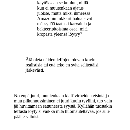
käytökseen se kuuluu, niillä
kun ei muutenkaan ajatus
juokse, mutta miksi ihmeessä
Amazonin inkkarit haluaisivat
mässyttää taatusti karvainta ja
bakteeripitoisinta osaa, mitä
kropasta yleensä löytyy?
Älä oleta näiden leffojen olevan kovin
realistisia tai että tekojen syitä selitettäisi
järkevästi.
No enpä juuri, muutenkaan klaffivirheiden etsintä ja
muu pilkunnussiminen ei juuri kuulu tyyliini, tuo vain
jäi huvittamaan sattuneesta syystä. Kyllähän tuostakin
leffasta löytyisi vaikka mitä huomautettavaa, jos sille
päälle sattuisi.