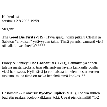
Kaikenlaista...
sorsimus
2.8.2005 19:59
Stegani:
The Good Die First
(VHS), Hyvä spagu, toimi pitkälti Cleefin ja
Sabaton "erikoisen" ystävyyden takia. Tämä paranisi varmasti vielä
oikealla kuvasuhteella? ****
Florey & Santley:
The Cocoanuts
(DVD), Lämmittelyä ennen
tulevia mestariteoksia, taisi olla siirtymä lavalta kankaalle pojilla
vielä hakusessa. Kyllä tästä jo voi haistaa tulevien mestariteosten
tuoksun, mutta tämä on raaka hedelmä tämä kookos. **
Hashimoto & Komatsu:
Bye-bye Jupiter
(VHS), Todella suuren
budjetin paskaa. Kelpo kalkkuna, toki. Upeat pienoismallit! *1/2