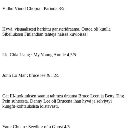
Vidhu Vinod Chopra : Parinda 3/5
Hyvä, visuaalisesti harkittu gansteridraama. Outoa oli kuulla
Sibeliuksen Finlandian tahteja näissä kuvioissa!
Liu Chia Liang : My Young Auntie 4,5/5
John Lo Mar : bruce lee & I 2/5
Cat III-luokituksen saanut tahmea draama Bruce Leen ja Betty Ting
Pein suhteesta. Danny Lee oli Brucena ihan hyvä ja selviytyi
kungfu-kohtauksista loistavasti.
Yang Chuan : Seeding of a Ghost 4/5