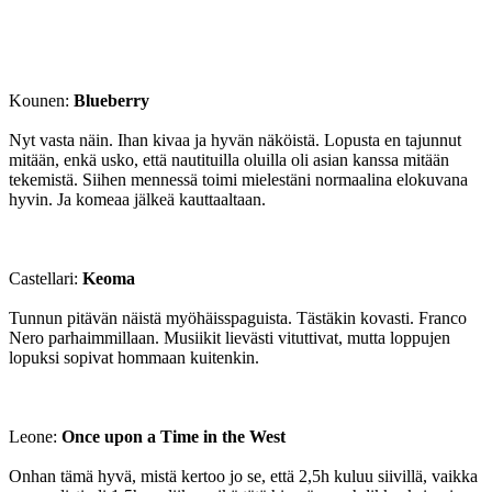
Kounen:
Blueberry
Nyt vasta näin. Ihan kivaa ja hyvän näköistä. Lopusta en tajunnut
mitään, enkä usko, että nautituilla oluilla oli asian kanssa mitään
tekemistä. Siihen mennessä toimi mielestäni normaalina elokuvana
hyvin. Ja komeaa jälkeä kauttaaltaan.
Castellari:
Keoma
Tunnun pitävän näistä myöhäisspaguista. Tästäkin kovasti. Franco
Nero parhaimmillaan. Musiikit lievästi vituttivat, mutta loppujen
lopuksi sopivat hommaan kuitenkin.
Leone:
Once upon a Time in the West
Onhan tämä hyvä, mistä kertoo jo se, että 2,5h kuluu siivillä, vaikka