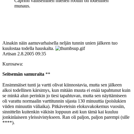
Caprion valitseminen miehen rooliin on todellinen
munaus.
Ainakin näin aamuvarhaisella neljän tunnin unien jälkeen tuo
kuulostaa todella hauskalta.
Artisan
2.8.2005 09:35
Kurosawa:
Seitsemän samuraita
**
Ensimmäiset tunti ja vartti olivat kiinnostavia, mutta sen jälkeen
alkoi todellinen kärsimys, kun mitään muuta ei enää tapahtunut kuin
se minkä alun perinkin jo tiesi tapahtuvan, mutta sen näyttämiseen
oli varattu normaalin varttitunnin sijasta 130 minuuttia (poislukien
viiden minuutin väliaika). Pitkäveteisin elokuvakokemus vuosiin,
sinnittelin kuitenkin väkisin loppuun asti kun tämä kai kuuluu
jonkinlaiseen yleissivistykseen. Ran oli paljon, paljon parempi (sille
****).