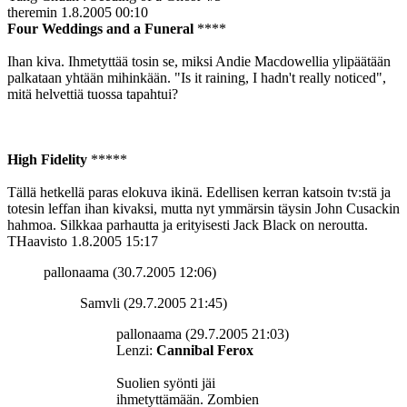
theremin
1.8.2005 00:10
Four Weddings and a Funeral
****
Ihan kiva. Ihmetyttää tosin se, miksi Andie Macdowellia ylipäätään
palkataan yhtään mihinkään. "Is it raining, I hadn't really noticed",
mitä helvettiä tuossa tapahtui?
High Fidelity
*****
Tällä hetkellä paras elokuva ikinä. Edellisen kerran katsoin tv:stä ja
totesin leffan ihan kivaksi, mutta nyt ymmärsin täysin John Cusackin
hahmoa. Silkkaa parhautta ja erityisesti Jack Black on neroutta.
THaavisto
1.8.2005 15:17
pallonaama (30.7.2005 12:06)
Samvli (29.7.2005 21:45)
pallonaama (29.7.2005 21:03)
Lenzi:
Cannibal Ferox
Suolien syönti jäi
ihmetyttämään. Zombien