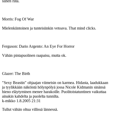
siihen riitä.
Morris: Fog Of War
Mielenkiintoinen ja tunteisiinkin vetoava. That mind clicks.
Ferguson: Dario Argento: An Eye For Horror
Vähän pintapuolinen raapaisu, mutta ok.
Glazer: The Birth
"Sexy Beastin" ohjaajan viimeisin on karmea. Hidasta, laadukkaan
ja tyylikkään näköistä hölynpölyä jossa Nicole Kidmanin sinänsä
hieno eläytyminen menee harakoille. Puolitoistatuntinen vaikuttaa
ainakin kahdelta ja puolelta tunnilta.
k-mikko
1.8.2005 21:31
Tullut vähän oltua villissä lännessä.