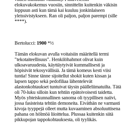
elokuvakokemus vuosiin, sinnittelin kuitenkin väkisin
loppuun asti kun tämä kai kuuluu jonkinlaiseen
yleissivistykseen. Ran oli paljon, paljon parempi (sille
****).
Bertolucci:
1900
*½
Tämän elokuvan avulla voitaisiin määritellä termi
"tekotaiteellisuus". Henkilöhahmot olivat kuin
ulkoavaruudesta, käyttäytyivät kummallisesti ja
höpisivät tekosyvällisiä. Ja tämä komeus kesti viisi
tuntia! Sinne tänne sijoitellut shokit kuten kissan ja
lapsen tappo sekä pedofiliaa lähentelevät
alastonkohtaukset tuntuivat täysin päälleliimatuilta. Tätä
oli 70-luku silloin kun tehtiin epätoivoisesti taidetta.
Myös yhteiskunnallinen sanoma oli tyypillisen naiivi,
jossa fasisteista tehtiin demoneita. Eiväthän ne varmasti
kivoja tyyppejä olleet mutta kuvaaminen absoluuttisena
pahana on hölmöä liioittelua. Plussaa kuitenkin siitä
pikkupojan tappokohtauksesta, oli tyylikäs.