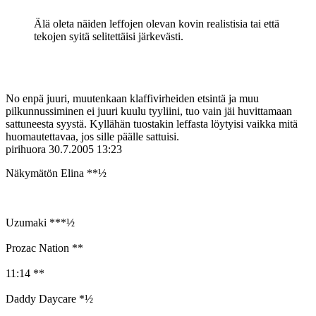
Älä oleta näiden leffojen olevan kovin realistisia tai että
tekojen syitä selitettäisi järkevästi.
No enpä juuri, muutenkaan klaffivirheiden etsintä ja muu
pilkunnussiminen ei juuri kuulu tyyliini, tuo vain jäi huvittamaan
sattuneesta syystä. Kyllähän tuostakin leffasta löytyisi vaikka mitä
huomautettavaa, jos sille päälle sattuisi.
pirihuora
30.7.2005 13:23
Näkymätön Elina **½
Uzumaki ***½
Prozac Nation **
11:14 **
Daddy Daycare *½