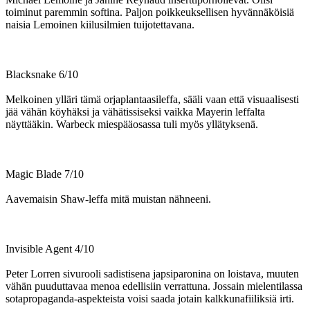
toiminut paremmin softina. Paljon poikkeuksellisen hyvännäköisiä
naisia Lemoinen kiilusilmien tuijotettavana.
Blacksnake 6/10
Melkoinen ylläri tämä orjaplantaasileffa, sääli vaan että visuaalisesti
jää vähän köyhäksi ja vähätissiseksi vaikka Mayerin leffalta
näyttääkin. Warbeck miespääosassa tuli myös yllätyksenä.
Magic Blade 7/10
Aavemaisin Shaw-leffa mitä muistan nähneeni.
Invisible Agent 4/10
Peter Lorren sivurooli sadistisena japsiparonina on loistava, muuten
vähän puuduttavaa menoa edellisiin verrattuna. Jossain mielentilassa
sotapropaganda-aspekteista voisi saada jotain kalkkunafiiliksiä irti.