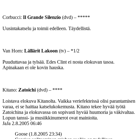
Corbucci:
Il Grande Silenzio
(dvd) – *****
Uusintakatselu ja toimii edelleen. Täydellistä.
Van Horn:
Lällärit Lakoon
(tv) – *1/2
Puuduttavaa ja tylsää. Edes Clint ei nosta elokuvan tasoa.
Apinakaan ei ole kovin hauska.
Kitano:
Zatoichi
(dvd) – ****
Loistava elokuva Kitanolta. Vaikka veriefekteissä olisi parantamisen
varaa, ei se haittaa katselukokemusta. Kitano tekee hyvää työtä
Zatoichina ja elokuvassa on sopivasti hyvää huumoria ja väkivaltaa.
Lopun tanssi- ja musiikkinumerot ovat mainioita.
JaJa
2.8.2005 06:46
Goose (1.8.2005 23:34)