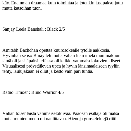
käy. Enemmän draamaa kuin toimintaa ja jotenkin tasapaksu juttu
mutta katsoihan tuon.
Sanjay Leela Banshali : Black 2/5
Amitabh Bachchan opettaa kuurosokealle tytölle aakkosia.
Hyvinhän se iso B näytteli mutta vähän liian imelä mun makuuni
tämä oli ja sitäpaitsi leffassa oli kaikki vammaiselokuvien kliseet.
Visuaalisesti pröystäilevän upea ja hyvin länsimaalaiseen tyyliin
tehty, laulujakaan ei ollut ja kesto vain pari tuntia.
Ratno Timoer : Blind Warrior 4/5
Vähän toisenlaista vammaiselokuvaa. Pääosan esittäjä oli mälsä
mutta muuten meno oli nautittavaa. Hienoja gore-efektejä riitti.