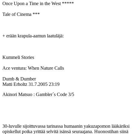
Once Upon a Time in the West *****
Tale of Cinema ***
+ erään krapula-aamun laatuläjä:
Kummeli Stories
Ace ventura: When Nature Calls
Dumb & Dumber
Matti Erholtz
31.7.2005 23:19
Akinori Matsuo : Gambler´s Code 3/5
30-luvulle sijoittuvassa tarinassa humaanin yakuzapomon lääkäriksi
opiskellut poika yrittää selvitä isänsä seuraajana. Huonostihan siinä