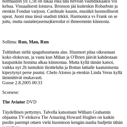
normaalisti yli 1,5h on liikaa eikä tätä hirveän vauhdikkaaksi voi
kehua. Visuaalisesti loistava. Bronson jää kuitenkin Robarbsin ja
etenkin Fondan varjoon. Cardinale kaunis, musiikit luonnollisesti
upeat. Juoni mua tässä snadisti tökkii. Harmonica vs Frank on se
juttu, mutta rautatie(asema)kieroilut ei ihmeemmin kiinnosta.
Sollima:
Run, Man, Run
Tultiinhan sieltä spaguhuumasta alas. Huumori pilaa oikeastaan
koko elokuvan, ja vasta kun Milian ja O'Brien jäävät kahdestaan
kaupunkiin homma alkaa kiinnostaa. Mutta kyllä tämän katsoi,
vaikka nyt 2h tuntuikin liioittelulta ja Bottan lattialle kaatumisesta
kipeytynyt perse puutui. Chelo Alonso ja etenkin Linda Veras kyllä
lämmittivät mukavasti.
Goose
2.8.2005 00:33
Scorsese:
The Aviator
DVD
Täydellinen pettymys. Talvella katsomani William Grahamin
ohjaama TV-elokuva The Amazing Howard Hughes on kaikin
puolin parempi ottaen vielä huomioon kengän-nauha budjetin tähän