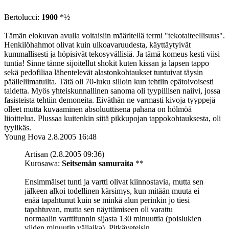
Bertolucci:
1900
*½
Tämän elokuvan avulla voitaisiin määritellä termi "tekotaiteellisuus".
Henkilöhahmot olivat kuin ulkoavaruudesta, käyttäytyivät
kummallisesti ja höpisivät tekosyvällisiä. Ja tämä komeus kesti viisi
tuntia! Sinne tänne sijoitellut shokit kuten kissan ja lapsen tappo
sekä pedofiliaa lähentelevät alastonkohtaukset tuntuivat täysin
päälleliimatuilta. Tätä oli 70-luku silloin kun tehtiin epätoivoisesti
taidetta. Myös yhteiskunnallinen sanoma oli tyypillisen naiivi, jossa
fasisteista tehtiin demoneita. Eiväthän ne varmasti kivoja tyyppejä
olleet mutta kuvaaminen absoluuttisena pahana on hölmöä
liioittelua. Plussaa kuitenkin siitä pikkupojan tappokohtauksesta, oli
tyylikäs.
Young Hova
2.8.2005 16:48
Artisan (2.8.2005 09:36)
Kurosawa:
Seitsemän samuraita
**
Ensimmäiset tunti ja vartti olivat kiinnostavia, mutta sen
jälkeen alkoi todellinen kärsimys, kun mitään muuta ei
enää tapahtunut kuin se minkä alun perinkin jo tiesi
tapahtuvan, mutta sen näyttämiseen oli varattu
normaalin varttitunnin sijasta 130 minuuttia (poislukien
viiden minuutin väliaika). Pitkäveteisin