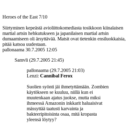
Heroes of the East 7/10
Siirtyminen kepeästä avioliittokomediasta tosikkoon kiinalaisen
martial artsin hehkutukseen ja japanilaisen martial artsin
dumaamiseen oli ärsyttävää. Matsit ovat tietenkin ensiluokkaisia,
pitää katsoa uudestaan.
pallonaama
30.7.2005 12:05
Samvli (29.7.2005 21:45)
pallonaama (29.7.2005 21:03)
Lenzi:
Cannibal Ferox
Suolien syönti jäi ihmetyttämään. Zombien
käytökseen se kuuluu, niillä kun ei
muutenkaan ajatus juokse, mutta miksi
ihmeessä Amazonin inkkarit haluaisivat
mässyttää taatusti karvainta ja
bakteeripitoisinta osaa, mitä kropasta
yleensä löytyy?