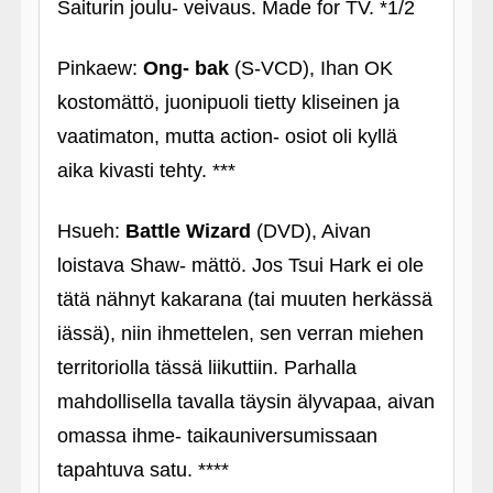
Saiturin joulu- veivaus. Made for TV. *1/2
Pinkaew:
Ong- bak
(S-VCD), Ihan OK
kostomättö, juonipuoli tietty kliseinen ja
vaatimaton, mutta action- osiot oli kyllä
aika kivasti tehty. ***
Hsueh:
Battle Wizard
(DVD), Aivan
loistava Shaw- mättö. Jos Tsui Hark ei ole
tätä nähnyt kakarana (tai muuten herkässä
iässä), niin ihmettelen, sen verran miehen
territoriolla tässä liikuttiin. Parhalla
mahdollisella tavalla täysin älyvapaa, aivan
omassa ihme- taikauniversumissaan
tapahtuva satu. ****