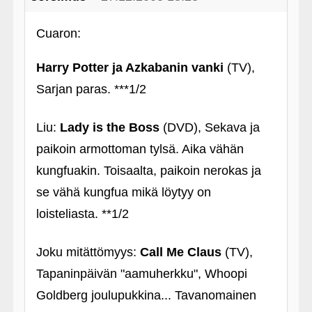
Cuaron:
Harry Potter ja Azkabanin vanki
(TV),
Sarjan paras. ***1/2
Liu:
Lady is the Boss
(DVD), Sekava ja
paikoin armottoman tylsä. Aika vähän
kungfuakin. Toisaalta, paikoin nerokas ja
se vähä kungfua mikä löytyy on
loisteliasta. **1/2
Joku mitättömyys:
Call Me Claus
(TV),
Tapaninpäivän "aamuherkku", Whoopi
Goldberg joulupukkina... Tavanomainen