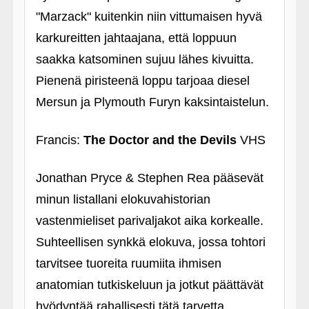
"Marzack" kuitenkin niin vittumaisen hyvä
karkureitten jahtaajana, että loppuun
saakka katsominen sujuu lähes kivuitta.
Pienenä piristeenä loppu tarjoaa diesel
Mersun ja Plymouth Furyn kaksintaistelun.
Francis:
The Doctor and the Devils
VHS
Jonathan Pryce & Stephen Rea pääsevät
minun listallani elokuvahistorian
vastenmieliset parivaljakot aika korkealle.
Suhteellisen synkkä elokuva, jossa tohtori
tarvitsee tuoreita ruumiita ihmisen
anatomian tutkiskeluun ja jotkut päättävät
hyödyntää rahallisesti tätä tarvetta.