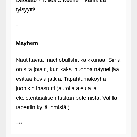
Deodato + Miles O'Keeffe = kamalaa
tylsyyttä.
*
Mayhem
Nautittavaa machobullshit kalkkunaa. Siinä
on sitä jotain, kun kaksi huonoa näyttelijää
esittää kovia jätkiä. Tapahtumaköyhä
juonikin ihastutti (autolla ajelua ja
eksistentiaalisen tuskan potemista. Välillä
tapettiin kyllä ihmisiä.)
***