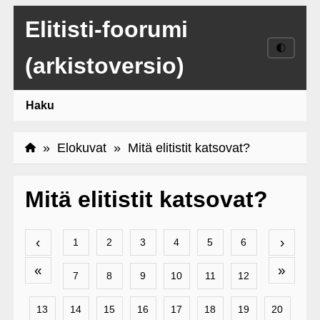
Elitisti-foorumi
🌓
(arkistoversio)
Haku
»
Elokuvat
» Mitä elitistit katsovat?
Mitä elitistit katsovat?
‹
›
1
2
3
4
5
6
«
»
7
8
9
10
11
12
13
14
15
16
17
18
19
20