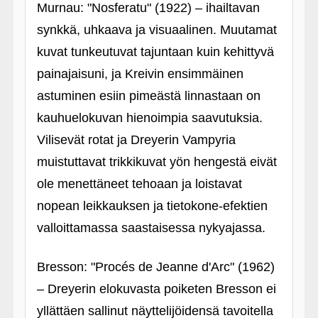
Murnau: "Nosferatu" (1922) – ihailtavan
synkkä, uhkaava ja visuaalinen. Muutamat
kuvat tunkeutuvat tajuntaan kuin kehittyvä
painajaisuni, ja Kreivin ensimmäinen
astuminen esiin pimeästä linnastaan on
kauhuelokuvan hienoimpia saavutuksia.
Vilisevät rotat ja Dreyerin Vampyria
muistuttavat trikkikuvat yön hengestä eivät
ole menettäneet tehoaan ja loistavat
nopean leikkauksen ja tietokone-efektien
valloittamassa saastaisessa nykyajassa.
Bresson: "Procés de Jeanne d'Arc" (1962)
– Dreyerin elokuvasta poiketen Bresson ei
yllättäen sallinut näyttelijöidensä tavoitella