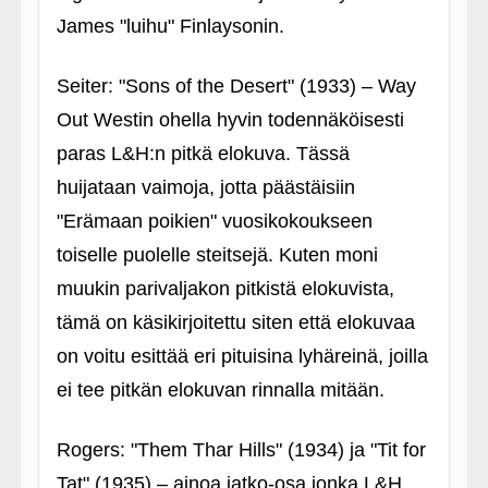
James "luihu" Finlaysonin.
Seiter: "Sons of the Desert" (1933) – Way
Out Westin ohella hyvin todennäköisesti
paras L&H:n pitkä elokuva. Tässä
huijataan vaimoja, jotta päästäisiin
"Erämaan poikien" vuosikokoukseen
toiselle puolelle steitsejä. Kuten moni
muukin parivaljakon pitkistä elokuvista,
tämä on käsikirjoitettu siten että elokuvaa
on voitu esittää eri pituisina lyhäreinä, joilla
ei tee pitkän elokuvan rinnalla mitään.
Rogers: "Them Thar Hills" (1934) ja "Tit for
Tat" (1935) – ainoa jatko-osa jonka L&H