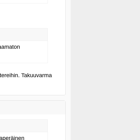
vaamaton
ttereihin. Takuuvarma
maperäinen