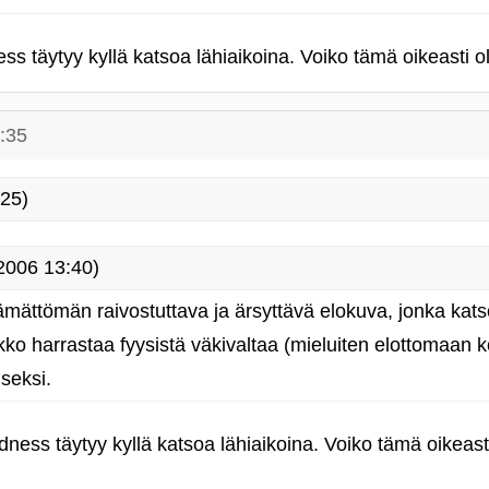
täytyy kyllä katsoa lähiaikoina. Voiko tämä oikeasti oll
:35
25)
2006 13:40)
tämättömän raivostuttava ja ärsyttävä elokuva, jonka kat
kko harrastaa fyysistä väkivaltaa (mieluiten elottomaan 
seksi.
ess täytyy kyllä katsoa lähiaikoina. Voiko tämä oikeast