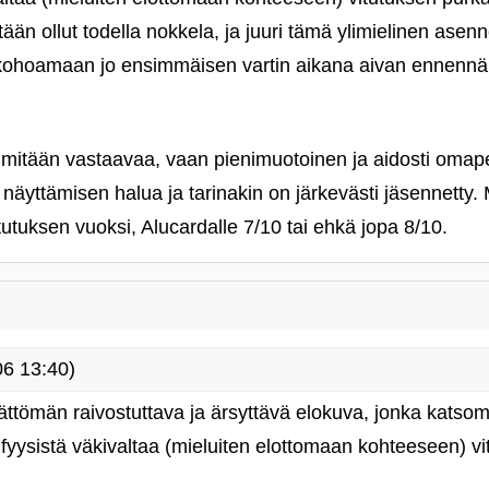
än ollut todella nokkela, ja juuri tämä ylimielinen ase
 kohoamaan jo ensimmäisen vartin aikana aivan ennenn
 mitään vastaavaa, vaan pienimuotoinen ja aidosti omap
 näyttämisen halua ja tarinakin on järkevästi jäsennetty. 
utuksen vuoksi, Alucardalle 7/10 tai ehkä jopa 8/10.
6 13:40)
ättömän raivostuttava ja ärsyttävä elokuva, jonka katso
fyysistä väkivaltaa (mieluiten elottomaan kohteeseen) v