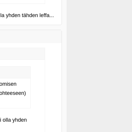
a yhden tähden leffa...
somisen
kohteeseen)
i olla yhden