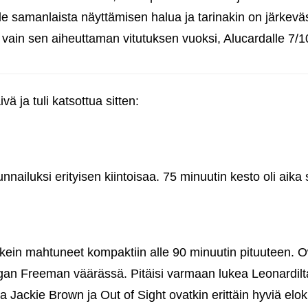
ole samanlaista näyttämisen halua ja tarinakin on järkeväs
 vain sen aiheuttaman vitutuksen vuoksi, Alucardalle 7/1
ä ja tuli katsottua sitten:
unnailuksi erityisen kiintoisaa. 75 minuutin kesto oli aika 
 oikein mahtuneet kompaktiin alle 90 minuutin pituuteen.
an Freeman väärässä. Pitäisi varmaan lukea Leonardilta 
a Jackie Brown ja Out of Sight ovatkin erittäin hyviä elo