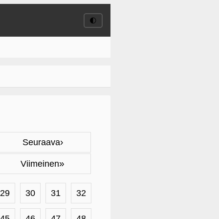
🌓
›
Seuraava
»
Viimeinen
29
30
31
32
45
46
47
48