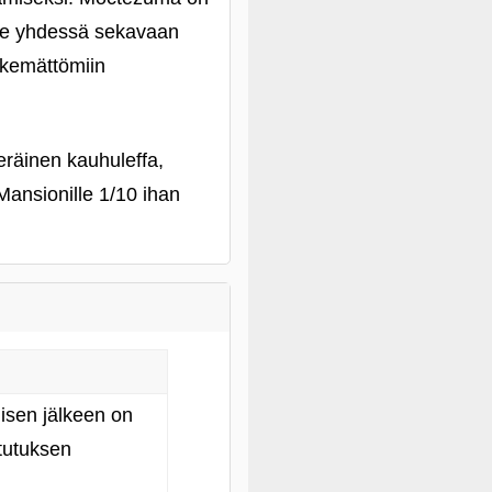
nne yhdessä sekavaan
äkemättömiin
eräinen kauhuleffa,
Mansionille 1/10 ihan
misen jälkeen on
itutuksen