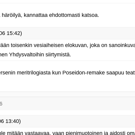
 häröilyä, kannattaa ehdottomasti katsoa.
06 15:42)
rään toisenkin vesiaiheisen elokuvan, joka on sanoinku
nen Yhdysvaltoihin siirtymistä.
tersenin meritrilogiasta kun Poseidon-remake saapuu tea
6
6 13:40)
ole mitään vastaavaa, vaan pienimuotoinen ja aidosti o