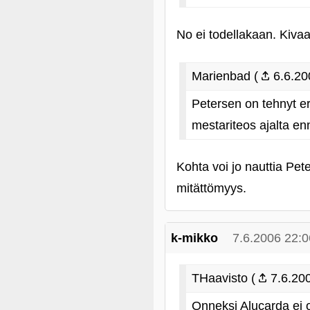
No ei todellakaan. Kivaa
Marienbad (
6.6.20
Petersen on tehnyt e
mestariteos ajalta en
Kohta voi jo nauttia Pe
mitättömyys.
k-mikko
7.6.2006 22:0
THaavisto (
7.6.200
Onneksi Alucarda ei 