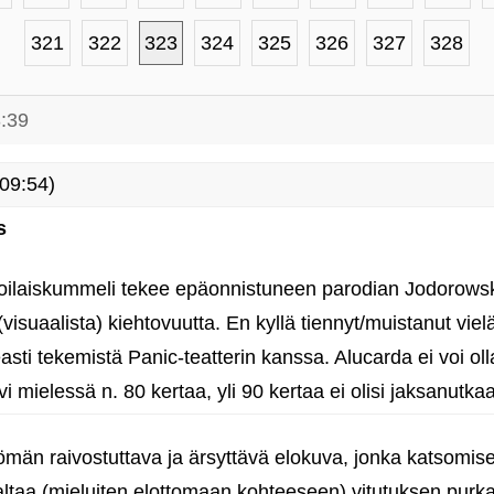
321
322
323
324
325
326
327
328
3:39
09:54)
s
oilaiskummeli tekee epäonnistuneen parodian Jodorowsk
(visuaalista) kiehtovuutta. En kyllä tiennyt/muistanut viel
asti tekemistä Panic-teatterin kanssa. Alucarda ei voi ol
 mielessä n. 80 kertaa, yli 90 kertaa ei olisi jaksanutkaa
tömän raivostuttava ja ärsyttävä elokuva, jonka katsomis
valtaa (mieluiten elottomaan kohteeseen) vitutuksen pu