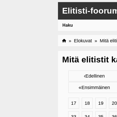
Elitisti-fooru
Haku
»
Elokuvat
» Mitä eliti
Mitä elitistit
‹
Edellinen
«
Ensimmäinen
17
18
19
20
33
34
35
36