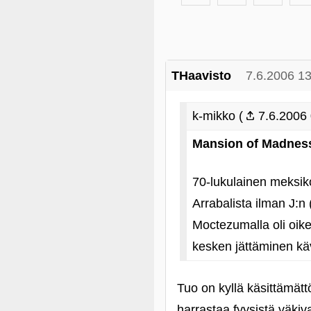
THaavisto
7.6.2006 1
k-mikko (
7.6.2006 
Mansion of Madnes
70-lukulainen meksik
Arrabalista ilman J:n 
Moctezumalla oli oike
kesken jättäminen kävi
Tuo on kyllä käsittämät
harrastaa fyysistä väki