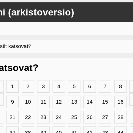
mi (arkistoversio)
stit katsovat?
 katsovat?
1
2
3
4
5
6
7
8
9
10
11
12
13
14
15
16
21
22
23
24
25
26
27
28
37
38
39
40
41
42
43
44