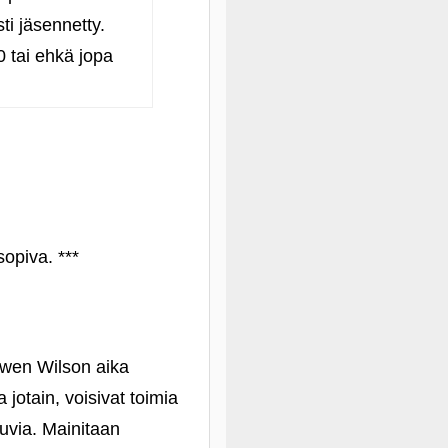
ti jäsennetty.
0 tai ehkä jopa
sopiva. ***
 Owen Wilson aika
jotain, voisivat toimia
kuvia. Mainitaan