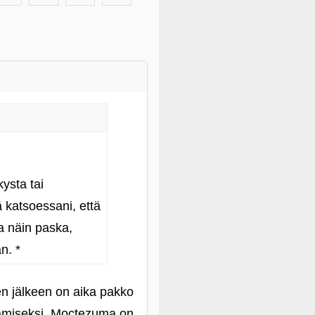
ysta tai
ä katsoessani, että
la näin paska,
n. *
en jälkeen on aika pakko
rkamiseksi. Moctezuma on