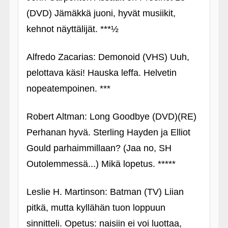
(DVD) Jämäkkä juoni, hyvät musiikit,
kehnot näyttälijät. ***½
Alfredo Zacarias: Demonoid (VHS) Uuh,
pelottava käsi! Hauska leffa. Helvetin
nopeatempoinen. ***
Robert Altman: Long Goodbye (DVD)(RE)
Perhanan hyvä. Sterling Hayden ja Elliot
Gould parhaimmillaan? (Jaa no, SH
Outolemmessä...) Mikä lopetus. *****
Leslie H. Martinson: Batman (TV) Liian
pitkä, mutta kyllähän tuon loppuun
sinnitteli. Opetus: naisiin ei voi luottaa,