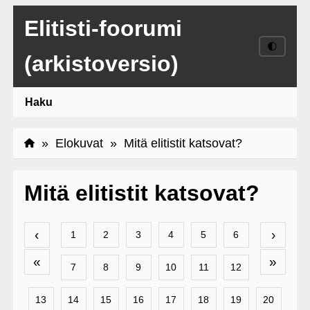
Elitisti-foorumi
🌓
(arkistoversio)
Haku
»
Elokuvat
» Mitä elitistit katsovat?
Mitä elitistit katsovat?
‹
›
1
2
3
4
5
6
«
»
7
8
9
10
11
12
13
14
15
16
17
18
19
20