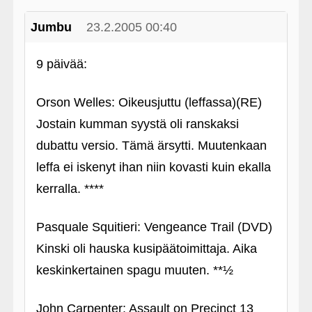
Jumbu
23.2.2005 00:40
9 päivää:
Orson Welles: Oikeusjuttu (leffassa)(RE)
Jostain kumman syystä oli ranskaksi
dubattu versio. Tämä ärsytti. Muutenkaan
leffa ei iskenyt ihan niin kovasti kuin ekalla
kerralla. ****
Pasquale Squitieri: Vengeance Trail (DVD)
Kinski oli hauska kusipäätoimittaja. Aika
keskinkertainen spagu muuten. **½
John Carpenter: Assault on Precinct 13