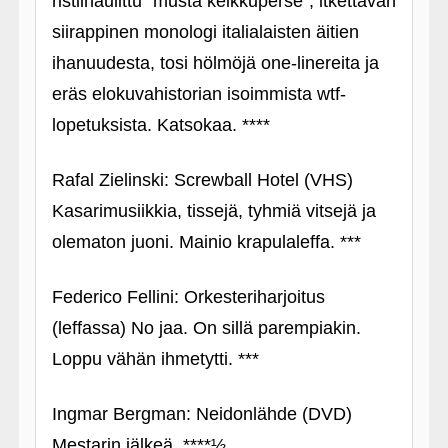
ristiinaulittu "musta keikkuperse", itkettävän
siirappinen monologi italialaisten äitien
ihanuudesta, tosi hölmöjä one-linereita ja
eräs elokuvahistorian isoimmista wtf-
lopetuksista. Katsokaa. ****
Rafal Zielinski: Screwball Hotel (VHS)
Kasarimusiikkia, tissejä, tyhmiä vitsejä ja
olematon juoni. Mainio krapulaleffa. ***
Federico Fellini: Orkesteriharjoitus
(leffassa) No jaa. On sillä parempiakin.
Loppu vähän ihmetytti. ***
Ingmar Bergman: Neidonlähde (DVD)
Mestarin jälkeä. ****½