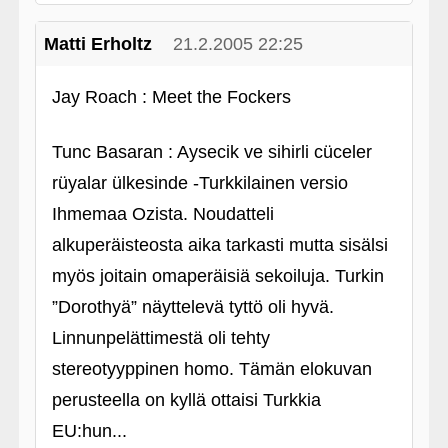
Matti Erholtz
21.2.2005 22:25
Jay Roach : Meet the Fockers
Tunc Basaran : Aysecik ve sihirli cüceler
rüyalar ülkesinde ‑Turkkilainen versio
Ihmemaa Ozista. Noudatteli
alkuperäisteosta aika tarkasti mutta sisälsi
myös joitain omaperäisiä sekoiluja. Turkin
”Dorothyä” näyttelevä tyttö oli hyvä.
Linnunpelättimestä oli tehty
stereotyyppinen homo. Tämän elokuvan
perusteella on kyllä ottaisi Turkkia
EU:hun...