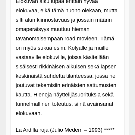
Elokuvan alku lupaa erittäin hyvää
elokuvaa, eikä tämä huono olekaan, mutta
silti alun kiinnostavuus ja jossain määrin
omaperäisyys muuttuu hieman
tavanomaisempaan road movieen. Tämä
on myös sukua esim. Kolyalle ja muille
vastaaville elokuville, joissa käsitellään
sisäisesti rikkinäisen aikuisen sekä lapsen
keskinäistä suhdetta tilanteessa, jossa he
joutuvat tekemisiin erinäisten sattumusten
kautta. Hienoja näyttelijäsuorituksia sekä
tunnelmallinen toteutus, siinä avainsanat
elokuvaan.
La Ardilla roja (Julio Medem – 1993) *****