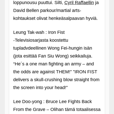
loppunousu puuttui. Silti,
Cyril Raffaellin
ja
David Bellen parkour/martial arts-
kohtaukset olivat henkeäsalpaavan hyviä.
Leung Tak-wah : Iron Fist
‑Televisiosarjasta koostettu
tupladvdeellinen Wong Fei-hungin isän
(jota esittää Fan Siu Wong) seikkailuja.
“He´s a one man fighting an army – and
the odds are against THEM!” ”IRON FIST
delivers a skull-crushing blow straight from
the screen into your head!”
Lee Doo-yong : Bruce Lee Fights Back
From the Grave – Olihan tämä totaalisessa