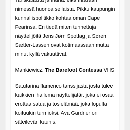
Tanskalaista jännäriä, eikä missään
nimessä huonoa sellaista. Pikku kaupungin
kunnallispolitikko kohtaa oman Cape
Fearinsa. En tiedä miten tunnettuja
näyttelijöitä Jens Jørn Spottag ja Søren
Sætter-Lassen ovat kotimaassaan mutta
minut kyllä vakuuttivat.
Mankiewicz:
The Barefoot Contessa
VHS
Satutarina flamenco tanssijasta josta tulee
kaikkien ihailema näyttelijätär, joka ei osaa
erottaa satua ja tosielämää, joka lopulta
koituukin turmioksi. Ava Gardner on
säteilevän kaunis.