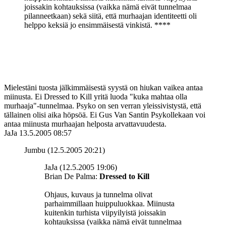
joissakin kohtauksissa (vaikka nämä eivät tunnelmaa
pilanneetkaan) sekä siitä, että murhaajan identiteetti oli
helppo keksiä jo ensimmäisestä vinkistä. ****
Mielestäni tuosta jälkimmäisestä syystä on hiukan vaikea antaa
miinusta. Ei Dressed to Kill yritä luoda "kuka mahtaa olla
murhaaja"-tunnelmaa. Psyko on sen verran yleissivistystä, että
tällainen olisi aika höpsöä. Ei Gus Van Santin Psykollekaan voi
antaa miinusta murhaajan helposta arvattavuudesta.
JaJa
13.5.2005 08:57
Jumbu (12.5.2005 20:21)
JaJa (12.5.2005 19:06)
Brian De Palma:
Dressed to Kill
Ohjaus, kuvaus ja tunnelma olivat
parhaimmillaan huippuluokkaa. Miinusta
kuitenkin turhista viipyilyistä joissakin
kohtauksissa (vaikka nämä eivät tunnelmaa