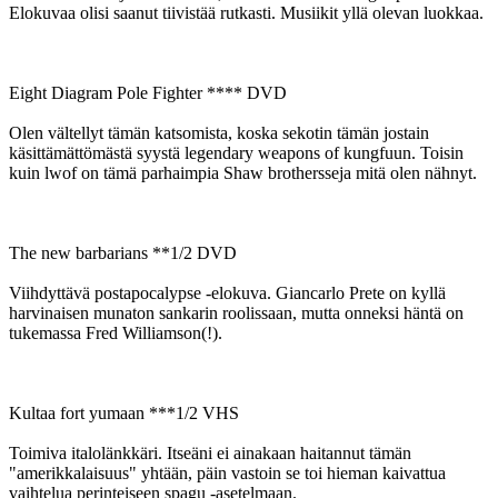
Elokuvaa olisi saanut tiivistää rutkasti. Musiikit yllä olevan luokkaa.
Eight Diagram Pole Fighter **** DVD
Olen vältellyt tämän katsomista, koska sekotin tämän jostain
käsittämättömästä syystä legendary weapons of kungfuun. Toisin
kuin lwof on tämä parhaimpia Shaw brothersseja mitä olen nähnyt.
The new barbarians **1/2 DVD
Viihdyttävä postapocalypse ‑elokuva. Giancarlo Prete on kyllä
harvinaisen munaton sankarin roolissaan, mutta onneksi häntä on
tukemassa Fred Williamson(!).
Kultaa fort yumaan ***1/2 VHS
Toimiva italolänkkäri. Itseäni ei ainakaan haitannut tämän
"amerikkalaisuus" yhtään, päin vastoin se toi hieman kaivattua
vaihtelua perinteiseen spagu ‑asetelmaan.