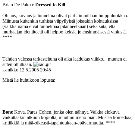
Brian De Palma:
Dressed to Kill
Ohjaus, kuvaus ja tunnelma olivat parhaimmillaan huippuluokkaa.
Miinusta kuitenkin turhista viipyilyistä joissakin kohtauksissa
(vaikka nämä eivät tunnelmaa pilanneetkaan) sekä siitä, että
murhaajan identiteetti oli helppo keksiä jo ensimmäisestä vinkistä.
****
Tähtien valossa tarkasteltuna oli aika laadukas viikko... muuten ei
sitten ollutkaan.
k-mikko
12.5.2005 20:45
Mistä lie huhtikoon lopusta:
Bone
Kova. Paras Cohen, jonka olen nähnyt. Vaikka elokuva
vaikuttaakin alkuun kopiolta, muuttuu meno pian. Mustaa komediaa,
kritiikkiä ja mitä-oikeasti-tapahtuukaan-epävarmuutta. ****