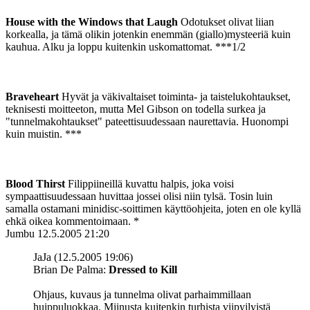
House with the Windows that Laugh
Odotukset olivat liian
korkealla, ja tämä olikin jotenkin enemmän (giallo)mysteeriä kuin
kauhua. Alku ja loppu kuitenkin uskomattomat. ***1/2
Braveheart
Hyvät ja väkivaltaiset toiminta- ja taistelukohtaukset,
teknisesti moitteeton, mutta Mel Gibson on todella surkea ja
"tunnelmakohtaukset" pateettisuudessaan naurettavia. Huonompi
kuin muistin. ***
Blood Thirst
Filippiineillä kuvattu halpis, joka voisi
sympaattisuudessaan huvittaa jossei olisi niin tylsä. Tosin luin
samalla ostamani minidisc-soittimen käyttöohjeita, joten en ole kyllä
ehkä oikea kommentoimaan. *
Jumbu
12.5.2005 21:20
JaJa (12.5.2005 19:06)
Brian De Palma:
Dressed to Kill
Ohjaus, kuvaus ja tunnelma olivat parhaimmillaan
huippuluokkaa. Miinusta kuitenkin turhista viipyilyistä