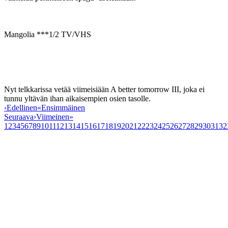
Mangolia ***1/2 TV/VHS
Nyt telkkarissa vetää viimeisiään A better tomorrow III, joka ei
tunnu yltävän ihan aikaisempien osien tasolle.
‹
Edellinen
«
Ensimmäinen
Seuraava
›
Viimeinen
»
1
2
3
4
5
6
7
8
9
10
11
12
13
14
15
16
17
18
19
20
21
22
23
24
25
26
27
28
29
30
31
32