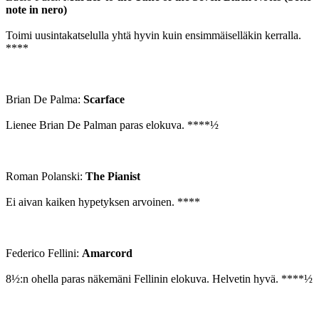
note in nero)
Toimi uusintakatselulla yhtä hyvin kuin ensimmäiselläkin kerralla.
****
Brian De Palma:
Scarface
Lienee Brian De Palman paras elokuva. ****½
Roman Polanski:
The Pianist
Ei aivan kaiken hypetyksen arvoinen. ****
Federico Fellini:
Amarcord
8½:n ohella paras näkemäni Fellinin elokuva. Helvetin hyvä. ****½