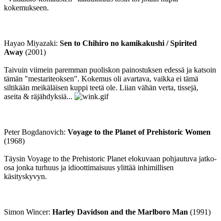
kokemukseen.
Hayao Miyazaki:
Sen to Chihiro no kamikakushi / Spirited
Away
(2001)
Taivuin viimein paremman puoliskon painostuksen edessä ja katsoin
tämän "mestariteoksen". Kokemus oli avartava, vaikka ei tämä
siltikään meikäläisen kuppi teetä ole. Liian vähän verta, tissejä,
aseita & räjähdyksiä...
Peter Bogdanovich:
Voyage to the Planet of Prehistoric Women
(1968)
Täysin Voyage to the Prehistoric Planet elokuvaan pohjautuva jatko-
osa jonka turhuus ja idioottimaisuus ylittää inhimillisen
käsityskyvyn.
Simon Wincer:
Harley Davidson and the Marlboro Man
(1991)