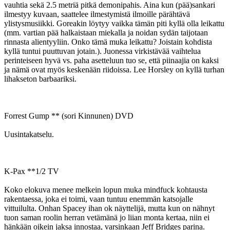
vauhtia sekä 2.5 metriä pitkä demonipahis. Aina kun (pää)sankari
ilmestyy kuvaan, saattelee ilmestymistä ilmoille pärähtävä
ylistysmusiikki. Goreakin löytyy vaikka tämän piti kyllä olla leikattu
(mm. vartian pää halkaistaan miekalla ja noidan sydän taijotaan
rinnasta alientyyliin. Onko tämä muka leikattu? Joistain kohdista
kyllä tuntui puuttuvan jotain.). Juonessa virkistävää vaihtelua
perinteiseen hyvä vs. paha asetteluun tuo se, että piinaajia on kaksi
ja nämä ovat myös keskenään riidoissa. Lee Horsley on kyllä turhan
lihakseton barbaariksi.
Forrest Gump ** (sori Kinnunen) DVD
Uusintakatselu.
K-Pax **1/2 TV
Koko elokuva menee melkein lopun muka mindfuck kohtausta
rakentaessa, joka ei toimi, vaan tuntuu enemmän katsojalle
vittuilulta. Onhan Spacey ihan ok näyttelijä, mutta kun on nähnyt
tuon saman roolin herran vetämänä jo liian monta kertaa, niin ei
hänkään oikein jaksa innostaa, varsinkaan Jeff Bridges parina.