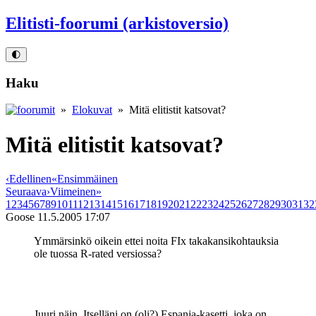
Elitisti-foorumi (arkistoversio)
🌓
Haku
»
Elokuvat
» Mitä elitistit katsovat?
Mitä elitistit katsovat?
‹
Edellinen
«
Ensimmäinen
Seuraava
›
Viimeinen
»
1
2
3
4
5
6
7
8
9
10
11
12
13
14
15
16
17
18
19
20
21
22
23
24
25
26
27
28
29
30
31
32
Goose
11.5.2005 17:07
Ymmärsinkö oikein ettei noita FIx takakansikohtauksia
ole tuossa R-rated versiossa?
Juuri näin. Itselläni on (oli?) Espanja-kasetti, joka on