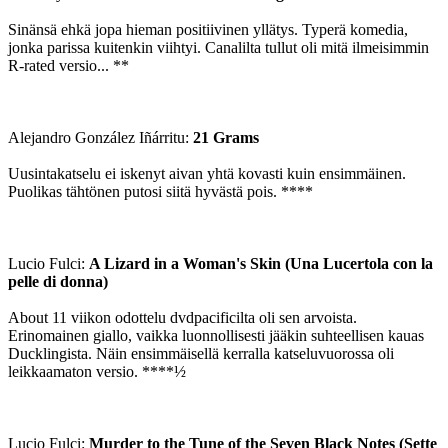
Sinänsä ehkä jopa hieman positiivinen yllätys. Typerä komedia,
jonka parissa kuitenkin viihtyi. Canalilta tullut oli mitä ilmeisimmin
R-rated versio... **
Alejandro González Iñárritu:
21 Grams
Uusintakatselu ei iskenyt aivan yhtä kovasti kuin ensimmäinen.
Puolikas tähtönen putosi siitä hyvästä pois. ****
Lucio Fulci:
A Lizard in a Woman's Skin (Una Lucertola con la
pelle di donna)
About 11 viikon odottelu dvdpacificilta oli sen arvoista.
Erinomainen giallo, vaikka luonnollisesti jääkin suhteellisen kauas
Ducklingista. Näin ensimmäisellä kerralla katseluvuorossa oli
leikkaamaton versio. ****½
Lucio Fulci:
Murder to the Tune of the Seven Black Notes (Sette