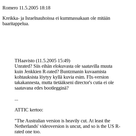
Romero
11.5.2005 18:18
Kreikka- ja Israelnauhoissa ei kummassakaan ole mitään
baaritappelua.
THaavisto (11.5.2005 15:49)
Unrated? Siis eihän elokuvasta ole saatavilla muuta
kuin Jenkkien R-rated? Buntzmanin kuvaamista
kohtauksista löytyy kyllä kuvia esim. FIx-version
takakannesta, mutta tietääkseni director's cutia ei ole
saatavana edes bootlegginä?
...
ATTIC kertoo:
"The Australian version is heavily cut. At least the
Netherlands' videoversion is uncut, and so is the US R-
rated one too.