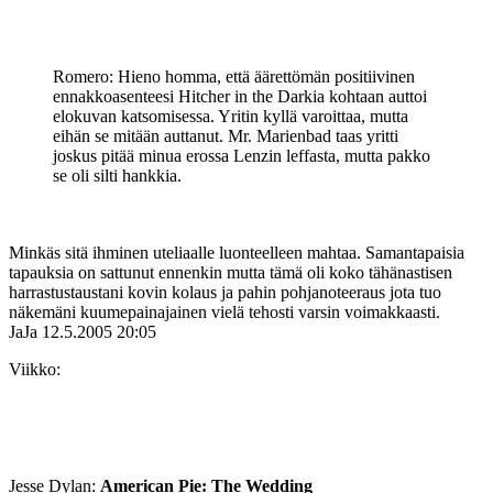
Romero: Hieno homma, että äärettömän positiivinen
ennakkoasenteesi Hitcher in the Darkia kohtaan auttoi
elokuvan katsomisessa. Yritin kyllä varoittaa, mutta
eihän se mitään auttanut. Mr. Marienbad taas yritti
joskus pitää minua erossa Lenzin leffasta, mutta pakko
se oli silti hankkia.
Minkäs sitä ihminen uteliaalle luonteelleen mahtaa. Samantapaisia
tapauksia on sattunut ennenkin mutta tämä oli koko tähänastisen
harrastustaustani kovin kolaus ja pahin pohjanoteeraus jota tuo
näkemäni kuumepainajainen vielä tehosti varsin voimakkaasti.
JaJa
12.5.2005 20:05
Viikko:
Jesse Dylan:
American Pie: The Wedding