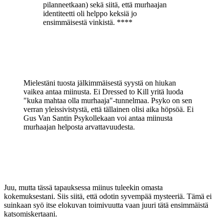
pilanneetkaan) sekä siitä, että murhaajan
identiteetti oli helppo keksiä jo
ensimmäisestä vinkistä. ****
Mielestäni tuosta jälkimmäisestä syystä on hiukan
vaikea antaa miinusta. Ei Dressed to Kill yritä luoda
"kuka mahtaa olla murhaaja"-tunnelmaa. Psyko on sen
verran yleissivistystä, että tällainen olisi aika höpsöä. Ei
Gus Van Santin Psykollekaan voi antaa miinusta
murhaajan helposta arvattavuudesta.
Juu, mutta tässä tapauksessa miinus tuleekin omasta
kokemuksestani. Siis siitä, että odotin syvempää mysteeriä. Tämä ei
suinkaan syö itse elokuvan toimivuutta vaan juuri tätä ensimmäistä
katsomiskertaani.