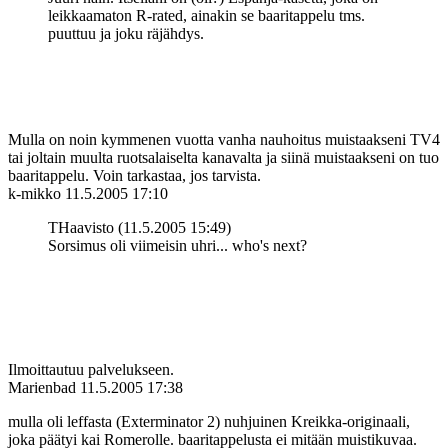
leikkaamaton R-rated, ainakin se baaritappelu tms.
puuttuu ja joku räjähdys.
Mulla on noin kymmenen vuotta vanha nauhoitus muistaakseni TV4
tai joltain muulta ruotsalaiselta kanavalta ja siinä muistaakseni on tuo
baaritappelu. Voin tarkastaa, jos tarvista.
k-mikko
11.5.2005 17:10
THaavisto (11.5.2005 15:49)
Sorsimus oli viimeisin uhri... who's next?
Ilmoittautuu palvelukseen.
Marienbad
11.5.2005 17:38
mulla oli leffasta (Exterminator 2) nuhjuinen Kreikka-originaali,
joka päätyi kai Romerolle. baaritappelusta ei mitään muistikuvaa.