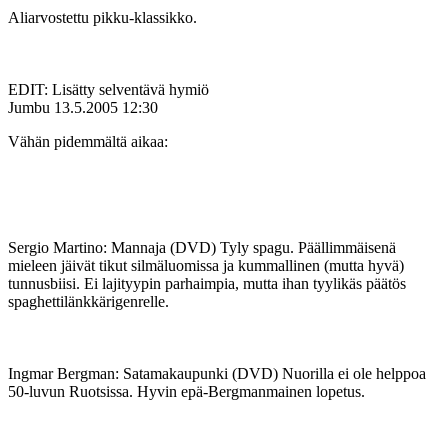
Aliarvostettu pikku-klassikko.
EDIT: Lisätty selventävä hymiö
Jumbu
13.5.2005 12:30
Vähän pidemmältä aikaa:
Sergio Martino: Mannaja (DVD) Tyly spagu. Päällimmäisenä
mieleen jäivät tikut silmäluomissa ja kummallinen (mutta hyvä)
tunnusbiisi. Ei lajityypin parhaimpia, mutta ihan tyylikäs päätös
spaghettilänkkärigenrelle.
Ingmar Bergman: Satamakaupunki (DVD) Nuorilla ei ole helppoa
50-luvun Ruotsissa. Hyvin epä-Bergmanmainen lopetus.