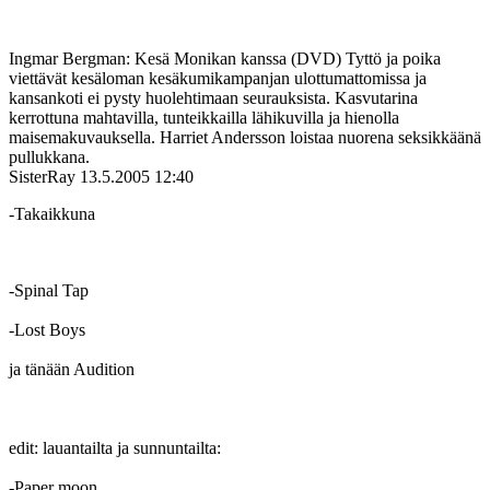
Ingmar Bergman: Kesä Monikan kanssa (DVD) Tyttö ja poika
viettävät kesäloman kesäkumikampanjan ulottumattomissa ja
kansankoti ei pysty huolehtimaan seurauksista. Kasvutarina
kerrottuna mahtavilla, tunteikkailla lähikuvilla ja hienolla
maisemakuvauksella. Harriet Andersson loistaa nuorena seksikkäänä
pullukkana.
SisterRay
13.5.2005 12:40
-Takaikkuna
‑Spinal Tap
‑Lost Boys
ja tänään Audition
edit: lauantailta ja sunnuntailta:
‑Paper moon