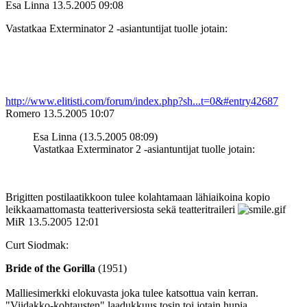
Esa Linna
13.5.2005 09:08
Vastatkaa Exterminator 2 ‑asiantuntijat tuolle jotain:
http://www.elitisti.com/forum/index.php?sh...t=0&#entry42687
Romero
13.5.2005 10:07
Esa Linna (13.5.2005 08:09)
Vastatkaa Exterminator 2 ‑asiantuntijat tuolle jotain:
Brigitten postilaatikkoon tulee kolahtamaan lähiaikoina kopio
leikkaamattomasta teatteriversiosta sekä teatteritraileri
MiR
13.5.2005 12:01
Curt Siodmak:
Bride of the Gorilla
(1951)
Malliesimerkki elokuvasta joka tulee katsottua vain kerran.
"Viidakko-kohtausten" laadukkuus tosin toi jotain hupia