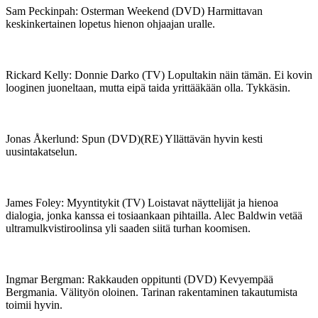
Sam Peckinpah: Osterman Weekend (DVD) Harmittavan
keskinkertainen lopetus hienon ohjaajan uralle.
Rickard Kelly: Donnie Darko (TV) Lopultakin näin tämän. Ei kovin
looginen juoneltaan, mutta eipä taida yrittääkään olla. Tykkäsin.
Jonas Åkerlund: Spun (DVD)(RE) Yllättävän hyvin kesti
uusintakatselun.
James Foley: Myyntitykit (TV) Loistavat näyttelijät ja hienoa
dialogia, jonka kanssa ei tosiaankaan pihtailla. Alec Baldwin vetää
ultramulkvistiroolinsa yli saaden siitä turhan koomisen.
Ingmar Bergman: Rakkauden oppitunti (DVD) Kevyempää
Bergmania. Välityön oloinen. Tarinan rakentaminen takautumista
toimii hyvin.