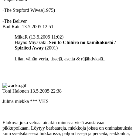
‑The Stepford Wives(1975)
‑The Beliver
Bad Rain
13.5.2005 12:51
MikaR (13.5.2005 11:02)
Hayao Miyazaki:
Sen to Chihiro no kamikakushi /
Spirited Away
(2001)
Liian vähän verta, tissejä, aseita & räjähdyksiä...
Toni Halonen
13.5.2005 22:38
Julma miekka *** VHS
Elokuva joka vetoaa ainakin minussa vielä asustavaan
pikkupoikaan. Löytyy barbaareja, miekkoja joissa on ominaisuuksia
kuin sveitsiläisessä linkkarissa, paljon tissejä ja perseitä, seikkailua,