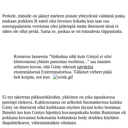
Perkele, minulle on jäänyt mieleen jostain yhteydestä väittämä jonka
mukaan jenkkien R-rated olisi hivenen leikattu kun taas osa
eurooppalaisista versioista olisi pidempiä mutta ilmeisesti tässä ei
sitten ole ollut perää. Sama se, paskaa se on totuudesta riippumatta.
Romeron lauseesta
"Vaikuttaa siltä kuin Gintyä ei olisi
kiinnostanut yhtään panostaa rooliinsa..."
saa muuten
sellaisen kuvan, että Ginty oikeasti
näyttelisi
ensimmäisessä Exterminatorissa. Tällaiset virheet pitää
heti korjata, not true.
Ei nyt takerruta pikkuseikkoihin, ykkönen on joka tapauksessa
parempi elokuva. Kakkososassa on selkeästi huomattavissa kuinka
Ginty on ilmeisesti ollut kurkkuaan myöten täynnä koko hommaa:
Ihmekö tuo kun Gintyn hipsittyä kuvauspaikalta kotiin Buntzman oli
pokkana kuvannut kokonaisia kohtauksia body doublea käyttäen
iltapuhteikseen, vähemmästäkin vituttaisi.