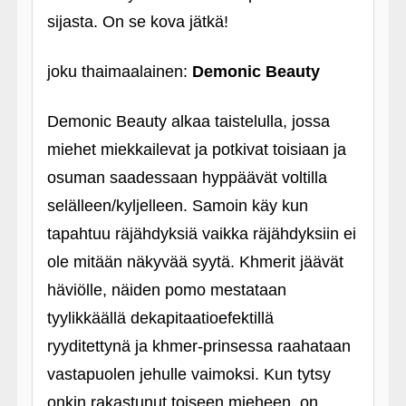
sijasta. On se kova jätkä!
joku thaimaalainen:
Demonic Beauty
Demonic Beauty alkaa taistelulla, jossa
miehet miekkailevat ja potkivat toisiaan ja
osuman saadessaan hyppäävät voltilla
selälleen/kyljelleen. Samoin käy kun
tapahtuu räjähdyksiä vaikka räjähdyksiin ei
ole mitään näkyvää syytä. Khmerit jäävät
häviölle, näiden pomo mestataan
tyylikkäällä dekapitaatioefektillä
ryyditettynä ja khmer-prinsessa raahataan
vastapuolen jehulle vaimoksi. Kun tytsy
onkin rakastunut toiseen mieheen, on