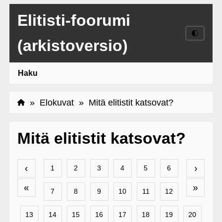
Elitisti-foorumi
🌓
(arkistoversio)
Haku
»
Elokuvat
» Mitä elitistit katsovat?
Mitä elitistit katsovat?
‹
›
1
2
3
4
5
6
«
»
7
8
9
10
11
12
13
14
15
16
17
18
19
20