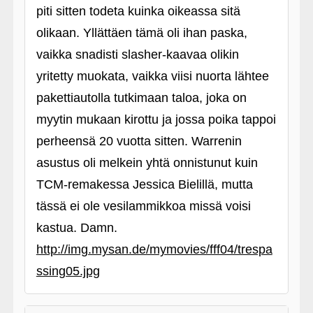
piti sitten todeta kuinka oikeassa sitä
olikaan. Yllättäen tämä oli ihan paska,
vaikka snadisti slasher-kaavaa olikin
yritetty muokata, vaikka viisi nuorta lähtee
pakettiautolla tutkimaan taloa, joka on
myytin mukaan kirottu ja jossa poika tappoi
perheensä 20 vuotta sitten. Warrenin
asustus oli melkein yhtä onnistunut kuin
TCM-remakessa Jessica Bielillä, mutta
tässä ei ole vesilammikkoa missä voisi
kastua. Damn.
http://img.mysan.de/mymovies/fff04/trespa
ssing05.jpg