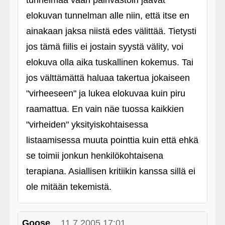
tunnelmaa vaan päinvastoin jäävät
elokuvan tunnelman alle niin, että itse en
ainakaan jaksa niistä edes välittää. Tietysti
jos tämä fiilis ei jostain syystä välity, voi
elokuva olla aika tuskallinen kokemus. Tai
jos välttämättä haluaa takertua jokaiseen
"virheeseen" ja lukea elokuvaa kuin piru
raamattua. En vain näe tuossa kaikkien
"virheiden" yksityiskohtaisessa
listaamisessa muuta pointtia kuin että ehkä
se toimii jonkun henkilökohtaisena
terapiana. Asiallisen kritiikin kanssa sillä ei
ole mitään tekemistä.
Goose
11.7.2005 17:01