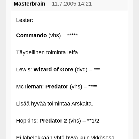
Masterbrain
11.7.2005 14:21
Lester:
Commando
(vhs) – *****
Täydellinen toiminta leffa.
Lewis:
Wizard of Gore
(dvd) – ***
McTiernan:
Predator
(vhs) – ****
Lisää hyvää toimintaa Arskalta.
Hopkins:
Predator 2
(vhs) – **1/2
Ei lähelekkään yhtä hyvä kuin ykkösosa.