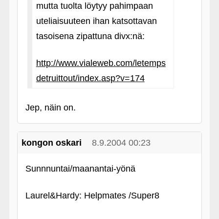
mutta tuolta löytyy pahimpaan
uteliaisuuteen ihan katsottavan
tasoisena zipattuna divx:nä:
http://www.vialeweb.com/letemps
detruittout/index.asp?v=174
Jep, näin on.
kongon oskari
8.9.2004 00:23
Sunnnuntai/maanantai-yönä
Laurel&Hardy: Helpmates /Super8