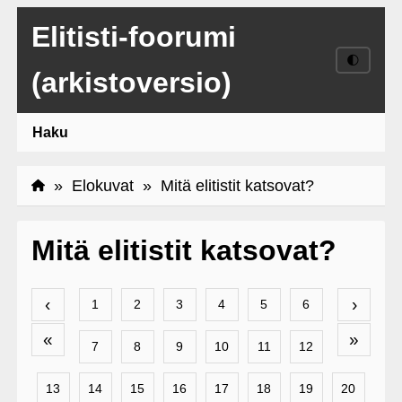
Elitisti-foorumi
🌓
(arkistoversio)
Haku
»
Elokuvat
» Mitä elitistit katsovat?
Mitä elitistit katsovat?
‹
›
1
2
3
4
5
6
«
»
7
8
9
10
11
12
13
14
15
16
17
18
19
20