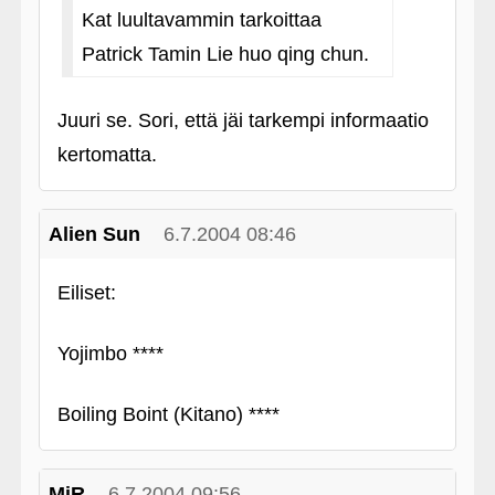
Kat luultavammin tarkoittaa
Patrick Tamin Lie huo qing chun.
Juuri se. Sori, että jäi tarkempi informaatio
kertomatta.
Alien Sun
6.7.2004 08:46
Eiliset:
Yojimbo ****
Boiling Boint (Kitano) ****
MiR
6.7.2004 09:56