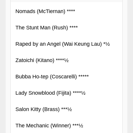
Nomads (McTiernan) ****
The Stunt Man (Rush) ****
Raped by an Angel (Wai Keung Lau) *½
Zatoichi (Kitano) ****½
Bubba Ho-tep (Coscarelli) *****
Lady Snowblood (Fijita) ****½
Salon Kitty (Brass) ***½
The Mechanic (Winner) ***½