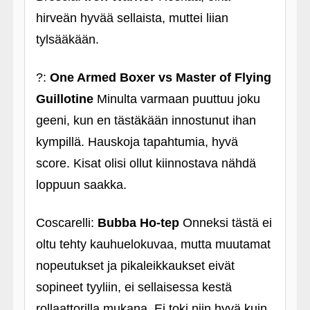
hirveän hyvää sellaista, muttei liian
tylsääkään.
?:
One Armed Boxer vs Master of Flying
Guillotine
Minulta varmaan puuttuu joku
geeni, kun en tästäkään innostunut ihan
kympillä. Hauskoja tapahtumia, hyvä
score. Kisat olisi ollut kiinnostava nähdä
loppuun saakka.
Coscarelli:
Bubba Ho-tep
Onneksi tästä ei
oltu tehty kauhuelokuvaa, mutta muutamat
nopeutukset ja pikaleikkaukset eivät
sopineet tyyliin, ei sellaisessa kestä
rollaattorilla mukana. Ei toki niin hyvä kuin