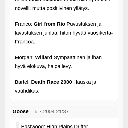
novelli, mutta positiivinen yllätys.
Franco:
Girl from Rio
Puvustuksen ja
lavastuksen juhlaa, hiton hyvää vuosikerta-
Francoa.
Morgan:
Willard
Sympaattinen ja ihan
hyvä elokuva, halpa levy.
Bartel:
Death Race 2000
Hauska ja
vauhdikas.
Goose
6.7.2004 21:37
Eastwood: High Plains Drifter