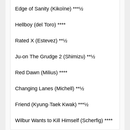
Edge of Sanity (Kikoïne) ***½
Hellboy (del Toro) ****
Rated X (Estevez) **½
Ju-on The Grudge 2 (Shimizu) **½
Red Dawn (Milius) ****
Changing Lanes (Michell) **½
Friend (Kyung-Taek Kwak) ***½
Wilbur Wants to Kill Himself (Scherfig) ****