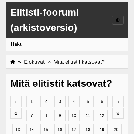
Elitisti-foorumi
🌓
(arkistoversio)
Haku
»
Elokuvat
» Mitä elitistit katsovat?
Mitä elitistit katsovat?
‹
›
1
2
3
4
5
6
«
»
7
8
9
10
11
12
13
14
15
16
17
18
19
20