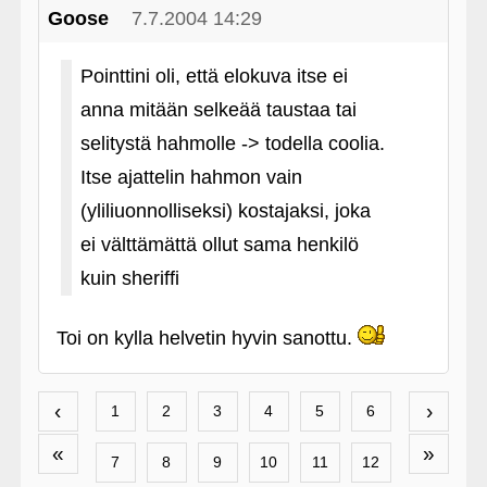
Goose
7.7.2004 14:29
Pointtini oli, että elokuva itse ei
anna mitään selkeää taustaa tai
selitystä hahmolle -> todella coolia.
Itse ajattelin hahmon vain
(yliliuonnolliseksi) kostajaksi, joka
ei välttämättä ollut sama henkilö
kuin sheriffi
Toi on kylla helvetin hyvin sanottu.
‹
›
1
2
3
4
5
6
«
»
7
8
9
10
11
12