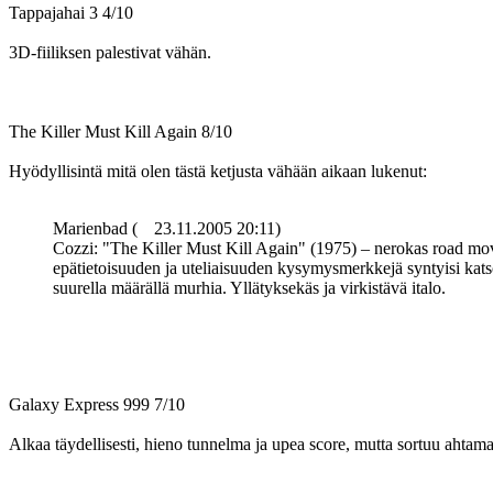
Tappajahai 3 4/10
3D-fiiliksen palestivat vähän.
The Killer Must Kill Again 8/10
Hyödyllisintä mitä olen tästä ketjusta vähään aikaan lukenut:
Marienbad (
23.11.2005 20:11)
Cozzi: "The Killer Must Kill Again" (1975) – nerokas road movie 
epätietoisuuden ja uteliaisuuden kysymysmerkkejä syntyisi kats
suurella määrällä murhia. Yllätyksekäs ja virkistävä italo.
Galaxy Express 999 7/10
Alkaa täydellisesti, hieno tunnelma ja upea score, mutta sortuu ahtamaa