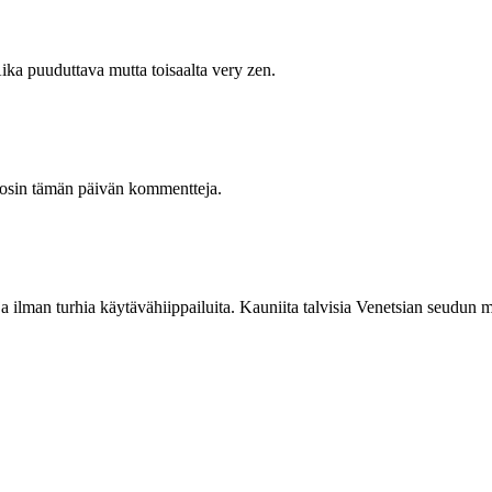
Aika puuduttava mutta toisaalta very zen.
i tosin tämän päivän kommentteja.
a ilman turhia käytävähiippailuita. Kauniita talvisia Venetsian seudun 