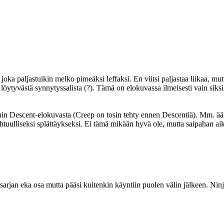
 paljastuikin melko pimeäksi leffaksi. En viitsi paljastaa liikaa, mutta
löytyvästä synnytyssalista (?). Tämä on elokuvassa ilmeisesti vain siksi,
ta kuin Descent-elokuvasta (Creep on tosin tehty ennen Descentiä). Mm. 
uulliseksi splättäykseksi. Ei tämä mikään hyvä ole, mutta saipahan aik
jan eka osa mutta pääsi kuitenkin käyntiin puolen välin jälkeen. Ninjai