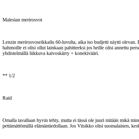
Malesian merirosvot
Lenzin merirosvoseikkailu 60-luvulta, aika iso budjetti näytti oleva
hahmoille ei olisi ollut lainkaan pahitteeksi jos heille olisi annettu
yhdistelmällä liikkuva kaivoskärry + konekivääri.
** 1/2
Raid
Omalla tavallaan hyvin tehty, mutta ei tässä ole juuri mitään mikä min
pettämättömällä elämäntiedollaan. Jos Viisikko olisi suomalainen, keski