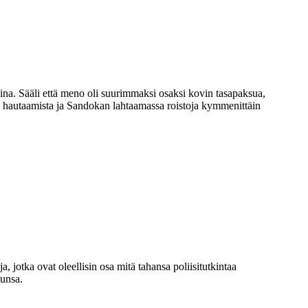
ina. Sääli että meno oli suurimmaksi osaksi kovin tasapaksua,
ltä hautaamista ja Sandokan lahtaamassa roistoja kymmenittäin
 jotka ovat oleellisin osa mitä tahansa poliisitutkintaa
lunsa.