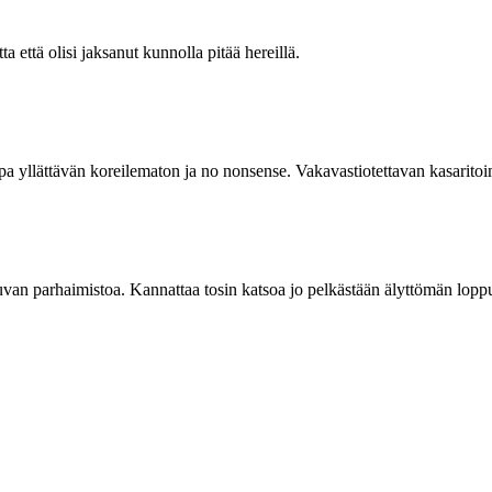
a että olisi jaksanut kunnolla pitää hereillä.
Jopa yllättävän koreilematon ja no nonsense. Vakavastiotettavan kasarit
kuvan parhaimistoa. Kannattaa tosin katsoa jo pelkästään älyttömän lop