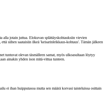
 alla jotain juttua. Elokuvan splättäyskohtauksiin vievien
 että siihen saataisiin ilkeä 'keisarinleikkaus-kohtaus'. Tämän jälkeen
äänet tuntuvat olevan täsmälleen samat, myös ulkoasultaan löytyy
aan ainakin yhden ison mitä-vittua tunteen.
lu ei ihan huipputasoa mutta sen määrä korvasi taisteluissa osittain