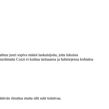
tuu juuri sopiva määrä laukaisijoita, jotta lukuisia
huolimatta Cozzi ei kuittaa tarinaansa ja hahmojensa kohtaloa
tävän riisuttua mutta silti suht toimivaa.