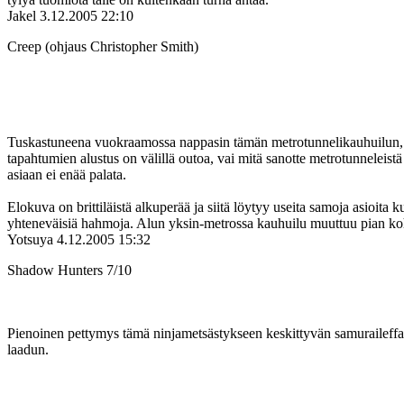
Jakel
3.12.2005 22:10
Creep (ohjaus Christopher Smith)
Tuskastuneena vuokraamossa nappasin tämän metrotunnelikauhuilun, joka
tapahtumien alustus on välillä outoa, vai mitä sanotte metrotunneleistä 
asiaan ei enää palata.
Elokuva on brittiläistä alkuperää ja siitä löytyy useita samoja asioi
yhteneväisiä hahmoja. Alun yksin-metrossa kauhuilu muuttuu pian koht
Yotsuya
4.12.2005 15:32
Shadow Hunters 7/10
Pienoinen pettymys tämä ninjametsästykseen keskittyvän samuraileffasar
laadun.