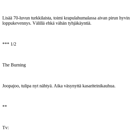
Lisää 70-luvun turkkilaista, toimi krapulahumalassa aivan pirun hyvi
loppukevennys. Välillä ehkä vähän tyhjäkäyntiä.
*** 1/2
The Burning
Joopajoo, tulipa nyt nähtyä. Aika väsynyttä kasariteinikauhua.
**
Tv: