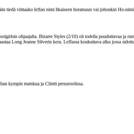
ään tiedä viittaako leffan nimi likaiseen horatsuun vai johonkin Ho-nim
choolgirlsin ohjaajalta. Bizarre Styles (2/10) oli todella puuduttavaa ja 
staa Long Jeanne Silverin kera. Leffassa koukuttava alku jossa sidottu a
han kympin matskua ja Clintti perusroolissa.