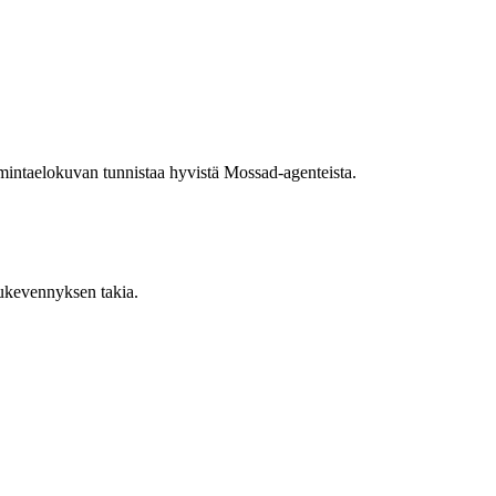
oimintaelokuvan tunnistaa hyvistä Mossad-agenteista.
pukevennyksen takia.