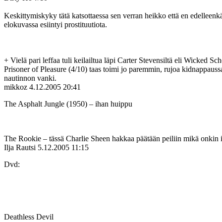
Keskittymiskyky tätä katsottaessa sen verran heikko että en edelleenk
elokuvassa esiintyi prostituutiota.
+ Vielä pari leffaa tuli keilailtua läpi Carter Stevensiltä eli Wicked S
Prisoner of Pleasure (4/10) taas toimi jo paremmin, rujoa kidnappaussaa
nautinnon vanki.
mikkoz
4.12.2005 20:41
The Asphalt Jungle (1950) – ihan huippu
The Rookie – tässä Charlie Sheen hakkaa päätään peiliin mikä onkin i
Ilja Rautsi
5.12.2005 11:15
Dvd:
Deathless Devil