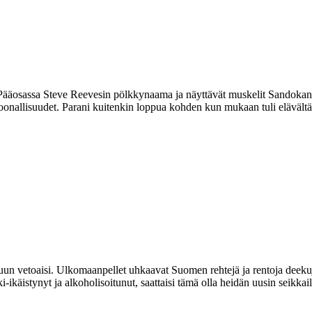
n. Pääosassa Steve Reevesin pölkkynaama ja näyttävät muskelit Sandokan
 persoonallisuudet. Parani kuitenkin loppua kohden kun mukaan tuli elävä
uun vetoaisi. Ulkomaanpellet uhkaavat Suomen rehtejä ja rentoja deekuja,
-ikäistynyt ja alkoholisoitunut, saattaisi tämä olla heidän uusin seikkai