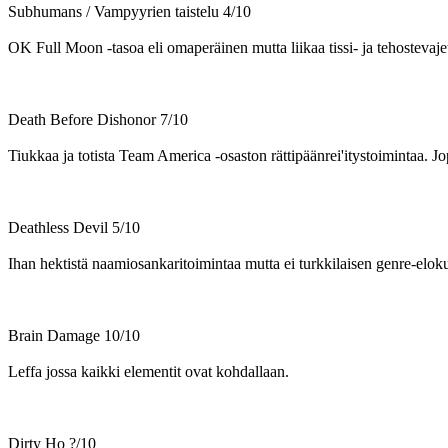
Subhumans / Vampyyrien taistelu 4/10
OK Full Moon ‑tasoa eli omaperäinen mutta liikaa tissi- ja tehostevajett
Death Before Dishonor 7/10
Tiukkaa ja totista Team America ‑osaston rättipäänrei'itystoimintaa. 
Deathless Devil 5/10
Ihan hektistä naamiosankaritoimintaa mutta ei turkkilaisen genre-elo
Brain Damage 10/10
Leffa jossa kaikki elementit ovat kohdallaan.
Dirty Ho ?/10