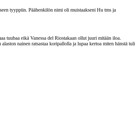
iseen tyyppiin. Päähenkilön nimi oli muistaakseni Hu tms ja
rumaa tuubaa eikä Vanessa del Riostakaan ollut juuri mitään iloa.
laston nainen ratsastaa koripallolla ja lupaa kertoa miten hänstä tuli