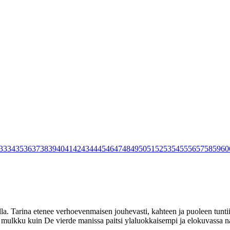
33
34
35
36
37
38
39
40
41
42
43
44
45
46
47
48
49
50
51
52
53
54
55
56
57
58
59
60
alla. Tarina etenee verhoevenmaisen jouhevasti, kahteen ja puoleen tuntii
n mulkku kuin De vierde manissa paitsi ylaluokkaisempi ja elokuvassa na