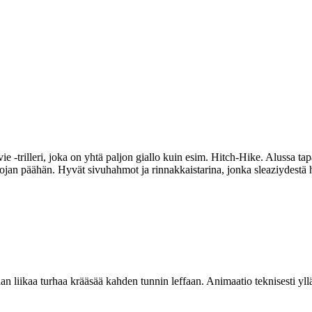
‑trilleri, joka on yhtä paljon giallo kuin esim. Hitch-Hike. Alussa tapah
ojan päähän. Hyvät sivuhahmot ja rinnakkaistarina, jonka sleaziydestä 
n liikaa turhaa krääsää kahden tunnin leffaan. Animaatio teknisesti yllät