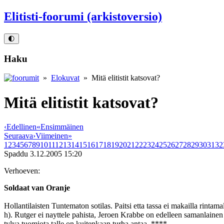
Elitisti-foorumi (arkistoversio)
🌓
Haku
»
Elokuvat
» Mitä elitistit katsovat?
Mitä elitistit katsovat?
‹
Edellinen
«
Ensimmäinen
Seuraava
›
Viimeinen
»
1
2
3
4
5
6
7
8
9
10
11
12
13
14
15
16
17
18
19
20
21
22
23
24
25
26
27
28
29
30
31
32
Spaddu
3.12.2005 15:20
Verhoeven:
Soldaat van Oranje
Hollantilaisten Tuntematon sotilas. Paitsi etta tassa ei makailla rintam
h). Rutger ei nayttele pahista, Jeroen Krabbe on edelleen samanlaine
tylya tuomiota talle on kuitenkaan turha antaa. ****