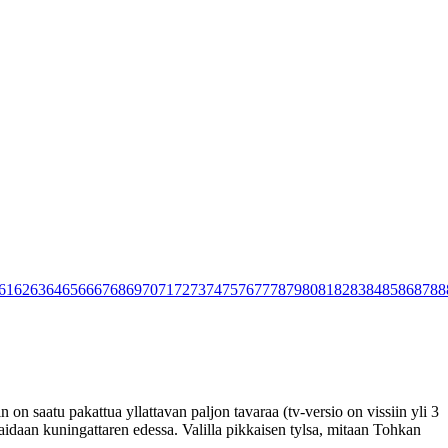
61
62
63
64
65
66
67
68
69
70
71
72
73
74
75
76
77
78
79
80
81
82
83
84
85
86
87
88
n on saatu pakattua yllattavan paljon tavaraa (tv-versio on vissiin yli 3
idaan kuningattaren edessa. Valilla pikkaisen tylsa, mitaan Tohkan