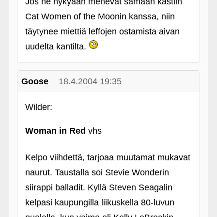
Jos ne nykyään menevät samaan kastiin
Cat Women of the Moonin kanssa, niin
täytynee miettiä leffojen ostamista aivan
uudelta kantilta.
Goose
18.4.2004 19:35
Wilder:
Woman in Red
vhs
Kelpo viihdettä, tarjoaa muutamat mukavat
naurut. Taustalla soi Stevie Wonderin
siirappi balladit. Kyllä Steven Seagalin
kelpasi kaupungilla liikuskella 80-luvun