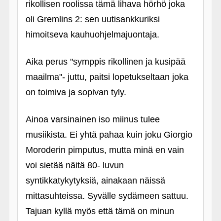
rikollisen roolissa tämä lihava hörhö joka
oli Gremlins 2: sen uutisankkuriksi
himoitseva kauhuohjelmajuontaja.
Aika perus "symppis rikollinen ja kusipää
maailma"- juttu, paitsi lopetukseltaan joka
on toimiva ja sopivan tyly.
Ainoa varsinainen iso miinus tulee
musiikista. Ei yhtä pahaa kuin joku Giorgio
Moroderin pimputus, mutta minä en vain
voi sietää näitä 80- luvun
syntikkatykytyksiä, ainakaan näissä
mittasuhteissa. Syvälle sydämeen sattuu.
Tajuan kyllä myös että tämä on minun