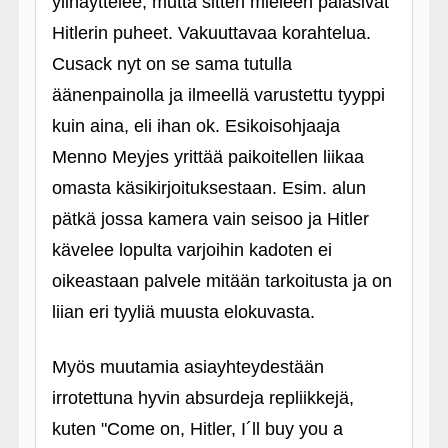
ylinäyttelee, mutta sitten mieleen palasivat
Hitlerin puheet. Vakuuttavaa korahtelua.
Cusack nyt on se sama tutulla
äänenpainolla ja ilmeellä varustettu tyyppi
kuin aina, eli ihan ok. Esikoisohjaaja
Menno Meyjes yrittää paikoitellen liikaa
omasta käsikirjoituksestaan. Esim. alun
pätkä jossa kamera vain seisoo ja Hitler
kävelee lopulta varjoihin kadoten ei
oikeastaan palvele mitään tarkoitusta ja on
liian eri tyyliä muusta elokuvasta.
Myös muutamia asiayhteydestään
irrotettuna hyvin absurdeja repliikkejä,
kuten "Come on, Hitler, I´ll buy you a