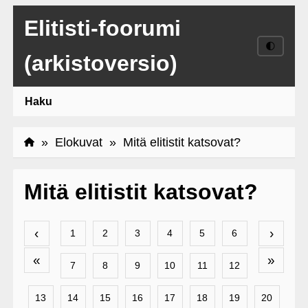
Elitisti-foorumi
🌓
(arkistoversio)
Haku
»
Elokuvat
» Mitä elitistit katsovat?
Mitä elitistit katsovat?
‹
›
1
2
3
4
5
6
«
»
7
8
9
10
11
12
13
14
15
16
17
18
19
20