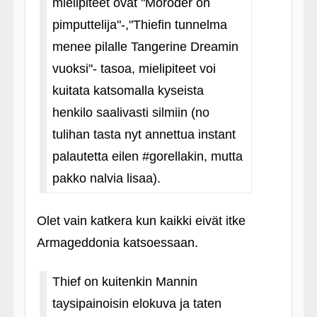
mielipiteet ovat "Moroder on
pimputtelija"-,"Thiefin tunnelma
menee pilalle Tangerine Dreamin
vuoksi"- tasoa, mielipiteet voi
kuitata katsomalla kyseista
henkilo saalivasti silmiin (no
tulihan tasta nyt annettua instant
palautetta eilen #gorellakin, mutta
pakko nalvia lisaa).
Olet vain katkera kun kaikki eivät itke
Armageddonia katsoessaan.
Thief on kuitenkin Mannin
taysipainoisin elokuva ja taten