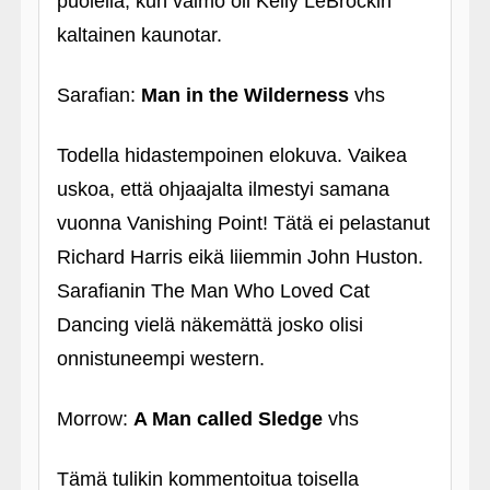
puolella, kun vaimo oli Kelly LeBrockin
kaltainen kaunotar.
Sarafian:
Man in the Wilderness
vhs
Todella hidastempoinen elokuva. Vaikea
uskoa, että ohjaajalta ilmestyi samana
vuonna Vanishing Point! Tätä ei pelastanut
Richard Harris eikä liiemmin John Huston.
Sarafianin The Man Who Loved Cat
Dancing vielä näkemättä josko olisi
onnistuneempi western.
Morrow:
A Man called Sledge
vhs
Tämä tulikin kommentoitua toisella