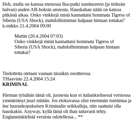
Heh, mulla on kanssa menossa Ilsa-putki uunituoreen (ja törkeän
halvan) uuden AB-boksin ansiosta. Hauskahan näitä on katsoa
pitkästä aikaa. Onko vinkkejä mistä kannattaisi hommata Tigress of
Siberia (USA Shock), mahdollisimman halpaan hintaan tottakai?
k-mikko
21.4.2004 09:00
Martin (20.4.2004 07:03)
Onko vinkkejä mistä kannattaisi hommata Tigress of
Siberia (USA Shock), mahdollisimman halpaan hintaan
tottakai?
Tiedotteita otetaan vastaan tässäkin osoitteessa.
THaavisto
22.4.2004 15:24
KRIMINAL
Hieman tylsähän tämä oli, juonesta kun ei italiankielisessä versiossa
ymmärränyt juuri mitään. Jos elokuvassa olisi enemmän toimintaa ja
itse luurankopukuisen Kriminalin seikkailuja, niin saattaisi olla
hauskakin. Anyway, kyllä tämä oli ihan taitavasti tehty.
Englanninkielistä versiota odotellessa... **