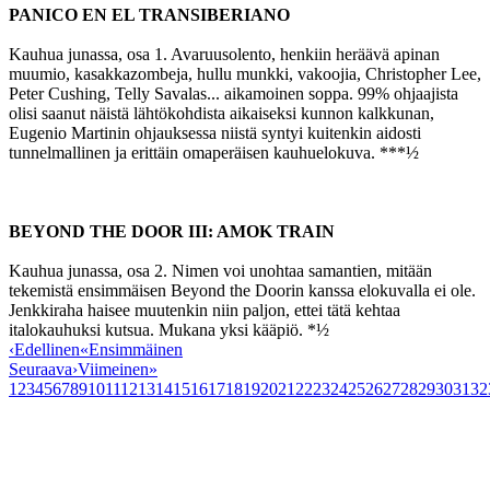
PANICO EN EL TRANSIBERIANO
Kauhua junassa, osa 1. Avaruusolento, henkiin heräävä apinan
muumio, kasakkazombeja, hullu munkki, vakoojia, Christopher Lee,
Peter Cushing, Telly Savalas... aikamoinen soppa. 99% ohjaajista
olisi saanut näistä lähtökohdista aikaiseksi kunnon kalkkunan,
Eugenio Martinin ohjauksessa niistä syntyi kuitenkin aidosti
tunnelmallinen ja erittäin omaperäisen kauhuelokuva. ***½
BEYOND THE DOOR III: AMOK TRAIN
Kauhua junassa, osa 2. Nimen voi unohtaa samantien, mitään
tekemistä ensimmäisen Beyond the Doorin kanssa elokuvalla ei ole.
Jenkkiraha haisee muutenkin niin paljon, ettei tätä kehtaa
italokauhuksi kutsua. Mukana yksi kääpiö. *½
‹
Edellinen
«
Ensimmäinen
Seuraava
›
Viimeinen
»
1
2
3
4
5
6
7
8
9
10
11
12
13
14
15
16
17
18
19
20
21
22
23
24
25
26
27
28
29
30
31
32