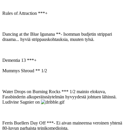
Rules of Attraction ***+
Dancing at the Blue Igunana **- Isomman budjetin strippari
draama... hyviä strippauskohtauksia, muuten tylsä.
Dementia 13 ***+
Mummys Shroud ** 1/2
Water Drops on Burning Rocks *** 1/2 mainio elokuva,
Fassbinderin alkuperäisnäytelmän hyvyydestä johtuen lähinnä.
Ludivine Sagnier on
Ferris Buellers Day Off ***- Ei aivan maineensa veroinen yhtenä
80-luvun parhaista teinikomedioista.