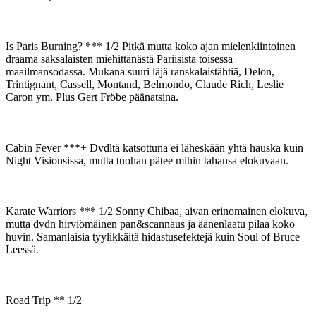
Is Paris Burning? *** 1/2 Pitkä mutta koko ajan mielenkiintoinen
draama saksalaisten miehittänästä Pariisista toisessa
maailmansodassa. Mukana suuri läjä ranskalaistähtiä, Delon,
Trintignant, Cassell, Montand, Belmondo, Claude Rich, Leslie
Caron ym. Plus Gert Fröbe päänatsina.
Cabin Fever ***+ Dvdltä katsottuna ei läheskään yhtä hauska kuin
Night Visionsissa, mutta tuohan pätee mihin tahansa elokuvaan.
Karate Warriors *** 1/2 Sonny Chibaa, aivan erinomainen elokuva,
mutta dvdn hirviömäinen pan&scannaus ja äänenlaatu pilaa koko
huvin. Samanlaisia tyylikkäitä hidastusefektejä kuin Soul of Bruce
Leessä.
Road Trip ** 1/2