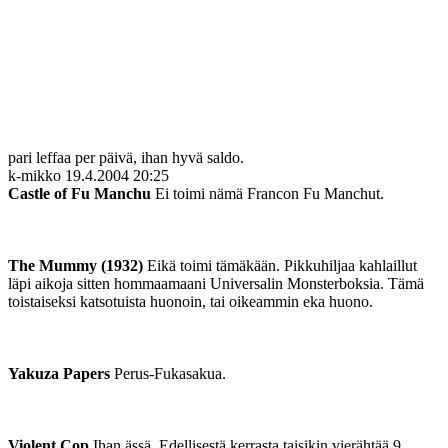
pari leffaa per päivä, ihan hyvä saldo.
k-mikko
19.4.2004 20:25
Castle of Fu Manchu
Ei toimi nämä Francon Fu Manchut.
The Mummy (1932)
Eikä toimi tämäkään. Pikkuhiljaa kahlaillut
läpi aikoja sitten hommaamaani Universalin Monsterboksia. Tämä
toistaiseksi katsotuista huonoin, tai oikeammin eka huono.
Yakuza Papers
Perus-Fukasakua.
Violent Cop
Ihan ässä. Edellisestä kerrasta taisikin vierähtää 9