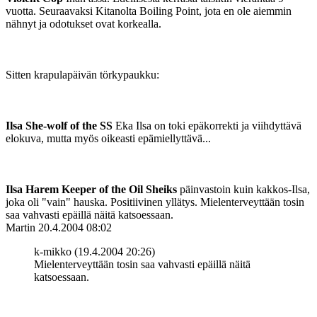
vuotta. Seuraavaksi Kitanolta Boiling Point, jota en ole aiemmin
nähnyt ja odotukset ovat korkealla.
Sitten krapulapäivän törkypaukku:
Ilsa She-wolf of the SS
Eka Ilsa on toki epäkorrekti ja viihdyttävä
elokuva, mutta myös oikeasti epämiellyttävä...
Ilsa Harem Keeper of the Oil Sheiks
päinvastoin kuin kakkos-Ilsa,
joka oli "vain" hauska. Positiivinen yllätys. Mielenterveyttään tosin
saa vahvasti epäillä näitä katsoessaan.
Martin
20.4.2004 08:02
k-mikko (19.4.2004 20:26)
Mielenterveyttään tosin saa vahvasti epäillä näitä
katsoessaan.