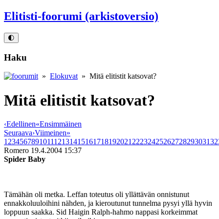
Elitisti-foorumi (arkistoversio)
🌓
Haku
»
Elokuvat
» Mitä elitistit katsovat?
Mitä elitistit katsovat?
‹
Edellinen
«
Ensimmäinen
Seuraava
›
Viimeinen
»
1
2
3
4
5
6
7
8
9
10
11
12
13
14
15
16
17
18
19
20
21
22
23
24
25
26
27
28
29
30
31
32
Romero
19.4.2004 15:37
Spider Baby
Tämähän oli metka. Leffan toteutus oli yllättävän onnistunut
ennakkoluuloihini nähden, ja kieroutunut tunnelma pysyi yllä hyvin
loppuun saakka. Sid Haigin Ralph-hahmo nappasi korkeimmat