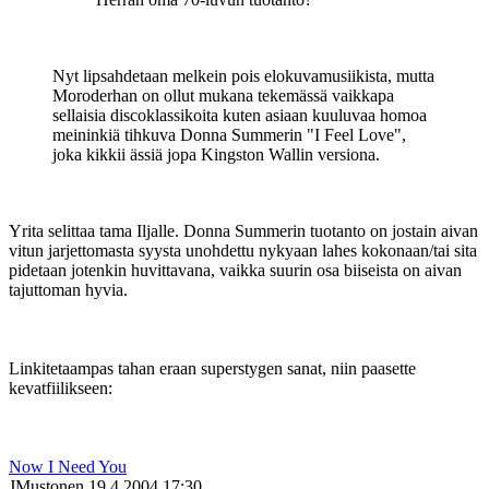
Nyt lipsahdetaan melkein pois elokuvamusiikista, mutta
Moroderhan on ollut mukana tekemässä vaikkapa
sellaisia discoklassikoita kuten asiaan kuuluvaa homoa
meininkiä tihkuva Donna Summerin "I Feel Love",
joka kikkii ässiä jopa Kingston Wallin versiona.
Yrita selittaa tama Iljalle. Donna Summerin tuotanto on jostain aivan
vitun jarjettomasta syysta unohdettu nykyaan lahes kokonaan/tai sita
pidetaan jotenkin huvittavana, vaikka suurin osa biiseista on aivan
tajuttoman hyvia.
Linkitetaampas tahan eraan superstygen sanat, niin paasette
kevatfiilikseen:
Now I Need You
JMustonen
19.4.2004 17:30