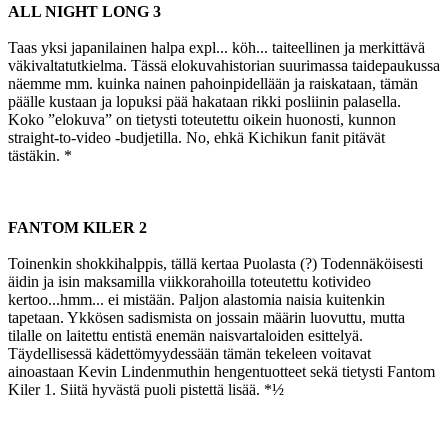
ALL NIGHT LONG 3
Taas yksi japanilainen halpa expl... köh... taiteellinen ja merkittävä
väkivaltatutkielma. Tässä elokuvahistorian suurimassa taidepaukussa
näemme mm. kuinka nainen pahoinpidellään ja raiskataan, tämän
päälle kustaan ja lopuksi pää hakataan rikki posliinin palasella.
Koko ”elokuva” on tietysti toteutettu oikein huonosti, kunnon
straight-to-video ‑budjetilla. No, ehkä Kichikun fanit pitävät
tästäkin. *
FANTOM KILER 2
Toinenkin shokkihalppis, tällä kertaa Puolasta (?) Todennäköisesti
äidin ja isin maksamilla viikkorahoilla toteutettu kotivideo
kertoo...hmm... ei mistään. Paljon alastomia naisia kuitenkin
tapetaan. Ykkösen sadismista on jossain määrin luovuttu, mutta
tilalle on laitettu entistä enemän naisvartaloiden esittelyä.
Täydellisessä kädettömyydessään tämän tekeleen voitavat
ainoastaan Kevin Lindenmuthin hengentuotteet sekä tietysti Fantom
Kiler 1. Siitä hyvästä puoli pistettä lisää. *½