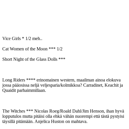
Vice Girls * 1/2 meh..
Cat Women of the Moon *** 1/2
Short Night of the Glass Dolls ***
Long Riders **** erinomainen western, maailman ainoa elokuva
jossa pääosissa neljä veljesparia/kolmikkoa? Carradinet, Keachit ja
Quaidit parhaimmillaan.
The Witches *** Nicolas Roeg/Roald Dahl/Jim Henson, ihan hyvä
lopputulos mutta pitäisi olla ehkä vähän nuorempi että tästä pystyisi
täysillä pitämään. Anjelica Huston on mahtava.