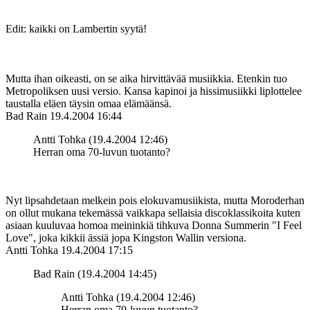
Edit: kaikki on Lambertin syytä!
Mutta ihan oikeasti, on se aika hirvittävää musiikkia. Etenkin tuo
Metropoliksen uusi versio. Kansa kapinoi ja hissimusiikki liplottelee
taustalla eläen täysin omaa elämäänsä.
Bad Rain
19.4.2004 16:44
Antti Tohka (19.4.2004 12:46)
Herran oma 70-luvun tuotanto?
Nyt lipsahdetaan melkein pois elokuvamusiikista, mutta Moroderhan
on ollut mukana tekemässä vaikkapa sellaisia discoklassikoita kuten
asiaan kuuluvaa homoa meininkiä tihkuva Donna Summerin "I Feel
Love", joka kikkii ässiä jopa Kingston Wallin versiona.
Antti Tohka
19.4.2004 17:15
Bad Rain (19.4.2004 14:45)
Antti Tohka (19.4.2004 12:46)
Herran oma 70-luvun tuotanto?