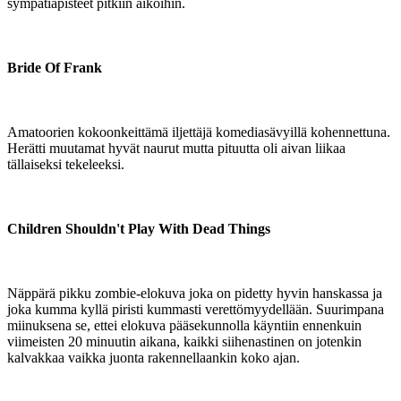
sympatiapisteet pitkiin aikoihin.
Bride Of Frank
Amatoorien kokoonkeittämä iljettäjä komediasävyillä kohennettuna.
Herätti muutamat hyvät naurut mutta pituutta oli aivan liikaa
tällaiseksi tekeleeksi.
Children Shouldn't Play With Dead Things
Näppärä pikku zombie-elokuva joka on pidetty hyvin hanskassa ja
joka kumma kyllä piristi kummasti verettömyydellään. Suurimpana
miinuksena se, ettei elokuva pääsekunnolla käyntiin ennenkuin
viimeisten 20 minuutin aikana, kaikki siihenastinen on jotenkin
kalvakkaa vaikka juonta rakennellaankin koko ajan.