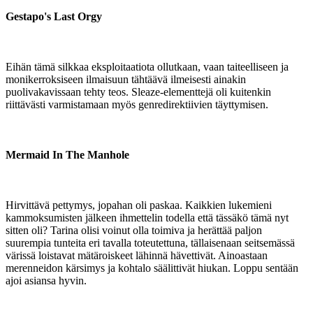
Gestapo's Last Orgy
Eihän tämä silkkaa eksploitaatiota ollutkaan, vaan taiteelliseen ja
monikerroksiseen ilmaisuun tähtäävä ilmeisesti ainakin
puolivakavissaan tehty teos. Sleaze-elementtejä oli kuitenkin
riittävästi varmistamaan myös genredirektiivien täyttymisen.
Mermaid In The Manhole
Hirvittävä pettymys, jopahan oli paskaa. Kaikkien lukemieni
kammoksumisten jälkeen ihmettelin todella että tässäkö tämä nyt
sitten oli? Tarina olisi voinut olla toimiva ja herättää paljon
suurempia tunteita eri tavalla toteutettuna, tällaisenaan seitsemässä
värissä loistavat mätäroiskeet lähinnä hävettivät. Ainoastaan
merenneidon kärsimys ja kohtalo säälittivät hiukan. Loppu sentään
ajoi asiansa hyvin.