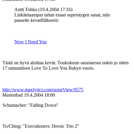
Antti Tohka (19.4.2004 17:16)
Linkitetaampas tahan eraan superstygen sanat, niin
paasette kevatfiilikseen:
Now I Need You
Tästä on hyvä aloittaa kevät. Toukokuun sarastaessa onkin jo sitten
17 minuuttisen Love To Love You Babyn vuoro.
http://www.maxlyrics.com/songView/9575
Marienbad
19.4.2004 18:00
Schumacher: "Falling Down"
To/Ching: "Executioners: Heroic Trio 2"