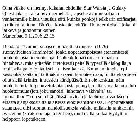
Oma viikko on mennyt kakaran ehdoilla, Star Warsia ja Galaxy
Quest joka oli aika hyvä perheleffa, lapselle avaruussotaa ja
vanhemmille kilttiä vittuilua siitä kuinka pöhköjä telkkarin scifisarjat
ja niiden fanit on. Tämä ei koske tietenkään Thunderbirdsejä joka oli
järkevä ja johdonmukainen
Marienbad
9.1.2006 23:15
Deodato: "Uomini si nasce poliziotti si muore" (1976) –
suoraviivainen krimimättö, jonka nopeatempoisesta etenemisestä
huolehtii asiallinen ohjaaja. Päähenkilöpari on äärimmäisen
hintahtava, mitä yritetään (tietoisesti) peitellä typerällä dialogilla ja
irrallisella panokohtauksella naisen kanssa. Kunnianhimoisempi
käsis olisi saattanut tarttuakin arkaan homoteemaan, mutta ehkä se ei
ollut siellä krimien intressien kärkipäässä. En ole koskaan näin
huolettomista turpaanvetofantasioista pitänyt, mutta samalla juuri tuo
huolettomuus (jota joku sanoisi "inhottava väkivalta" tai
"moraaliton!") on se mikä näissä huvittaa ja kiehtoo kuvauksena
eräästä ajanjaksosta italialaisessa elokuvahistoriassa. Loppuratkaisu
satamassa olisi suonut mahdollisuuksia vaikka millaisiin rankkoihin
twisteihin (käsikirjoittajana Di Leo), mutta tällä kertaa tyydyttiin
helppoon lopetukseen.