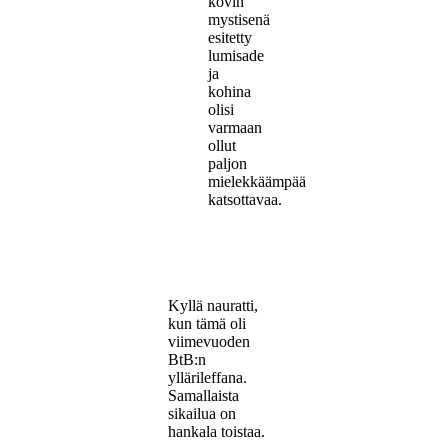
kovin
mystisenä
esitetty
lumisade
ja
kohina
olisi
varmaan
ollut
paljon
mielekkäämpää
katsottavaa.
Kyllä nauratti,
kun tämä oli
viimevuoden
BtB:n
yllärileffana.
Samallaista
sikailua on
hankala toistaa.