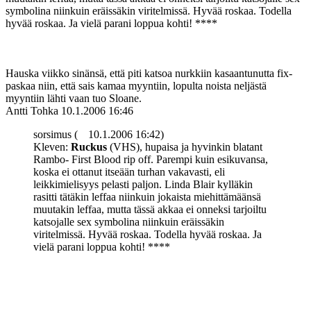
symbolina niinkuin eräissäkin viritelmissä. Hyvää roskaa. Todella
hyvää roskaa. Ja vielä parani loppua kohti! ****
Hauska viikko sinänsä, että piti katsoa nurkkiin kasaantunutta fix-
paskaa niin, että sais kamaa myyntiin, lopulta noista neljästä
myyntiin lähti vaan tuo Sloane.
Antti Tohka
10.1.2006 16:46
sorsimus (
10.1.2006 16:42)
Kleven:
Ruckus
(VHS), hupaisa ja hyvinkin blatant
Rambo- First Blood rip off. Parempi kuin esikuvansa,
koska ei ottanut itseään turhan vakavasti, eli
leikkimielisyys pelasti paljon. Linda Blair kylläkin
rasitti tätäkin leffaa niinkuin jokaista miehittämäänsä
muutakin leffaa, mutta tässä akkaa ei onneksi tarjoiltu
katsojalle sex symbolina niinkuin eräissäkin
viritelmissä. Hyvää roskaa. Todella hyvää roskaa. Ja
vielä parani loppua kohti! ****