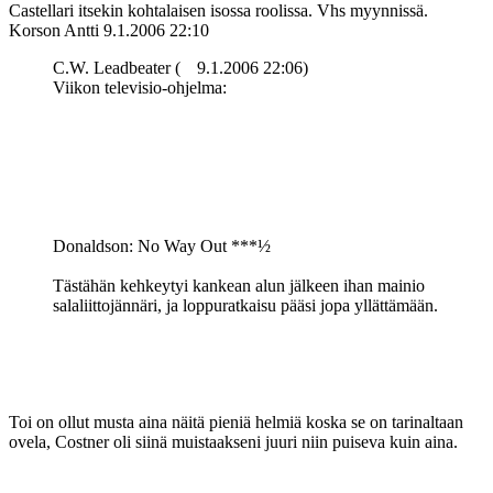
Castellari itsekin kohtalaisen isossa roolissa. Vhs myynnissä.
Korson Antti
9.1.2006 22:10
C.W. Leadbeater (
9.1.2006 22:06)
Viikon televisio-ohjelma:
Donaldson: No Way Out ***½
Tästähän kehkeytyi kankean alun jälkeen ihan mainio
salaliittojännäri, ja loppuratkaisu pääsi jopa yllättämään.
Toi on ollut musta aina näitä pieniä helmiä koska se on tarinaltaan
ovela, Costner oli siinä muistaakseni juuri niin puiseva kuin aina.