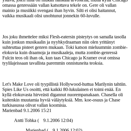
omassa genressään vallan katsottava tekele on. Gere oli vallan
mainio ja musiikki svengasi ihan hyvin. Silti ei olisi haitannut,
vaikka musikaali olisi unohtunut jonnekin 60-luvulle.
Jos joku ihmettelee miksi Flesh-eatersin pisteytys on samalla tasolla
kuin jonkun musikaalin ja nyyhkydraaman niin olen yrittänyt
suhteuttaa pisteet genren mukaan. Toki katson mieluummin zombie-
elokuvia kuin draamoja ja musikaaleja, mutta zombie-genressä
Fulcin teos oli ihan ok, kun taas Chicago ja Kramer ovat omissa
tyylilajeissaan tavallista paremmin onnistuneita teoksia.
Let's Make Love oli tyypillistä Hollywood-huttua Marilynin tahtiin.
Spies Like Us osoitti, että kaikki 80-lukulainen ei toimi enää. En
kyllä elokuvasta hirveästi digannut nuorempanakaan. Chasella oli
kuitenkin muutamia hyviä väläytyksiä. Mm. koe-osuus ja Chase
turkisasussa olivat vallan koomisia.
Marienbad
9.1.2006 15:21
Antti Tohka (
9.1.2006 12:04)
Marienbad (
9.1.2006 12:02)