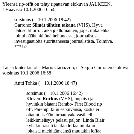
Yleensä rip-offit on tehty ripattavan elokuvan JÄLKEEN.
THaavisto
10.1.2006 16:54
sorsimus (
10.1.2006 18:42)
Garrone:
Silmät tähtien takana
(VHS), Hyvä
italoscifihorror, aika giallomainen, jopa, mikä ehkä
johtui päähenkilönä heiluneesta, journalistisia
investigaatioita suorittaneesta journalistista. Toimiva.
***1/2
Taitaa kuitenkin olla Mario Gariazzon, ei Sergio Garronen elokuva.
sorsimus
10.1.2006 16:58
Antti Tohka (
10.1.2006 18:47)
sorsimus (
10.1.2006 16:42)
Kleven:
Ruckus
(VHS), hupaisa ja
hyvinkin blatant Rambo- First Blood rip
off. Parempi kuin esikuvansa, koska ei
ottanut itseään turhan vakavasti, eli
leikkimielisyys pelasti paljon. Linda Blair
kylläkin rasitti tätäkin leffaa niinkuin
jokaista miehittämäänsä muutakin leffaa,