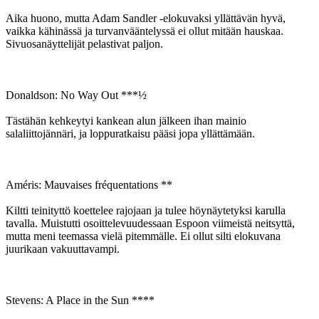
Aika huono, mutta Adam Sandler ‑elokuvaksi yllättävän hyvä,
vaikka kähinässä ja turvanvääntelyssä ei ollut mitään hauskaa.
Sivuosanäyttelijät pelastivat paljon.
Donaldson: No Way Out ***½
Tästähän kehkeytyi kankean alun jälkeen ihan mainio
salaliittojännäri, ja loppuratkaisu pääsi jopa yllättämään.
Améris: Mauvaises fréquentations **
Kiltti teinityttö koettelee rajojaan ja tulee höynäytetyksi karulla
tavalla. Muistutti osoittelevuudessaan Espoon viimeistä neitsyttä,
mutta meni teemassa vielä pitemmälle. Ei ollut silti elokuvana
juurikaan vakuuttavampi.
Stevens: A Place in the Sun ****