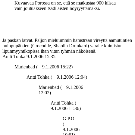
Kuvaavaa Porossa on se, että se matkustaa 900 kilsaa
vain joutuakseen tsadilaisten nöyryyttämäksi.
Ja paskan latvat. Paljon mieluummin hamstraan vireyttä aamutuntien
huippupätkien (Crocodile, Shaolin Drunkard) varalle kuin istun
lipunmyyntikopissa ihan vitun tyhmän näköisenä.
Antti Tohka
9.1.2006 15:35
Marienbad (
9.1.2006 15:22)
Antti Tohka (
9.1.2006 12:04)
Marienbad (
9.1.2006
12:02)
Antti Tohka (
9.1.2006 11:36)
G.P.O.
(
9.1.2006
10:51)