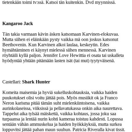
tietenkään toimi tv:ssä. Katsoi tän kuitenkin. Dvd myynnissä.
Kangaroo Jack
Tän takia varmaan kävin äsken katsomaan Karvinen-elokuvaa.
Mutta siihen ei eläinkään pysty vaikka mä oon joskus katsonut
Beethovenin. Kun Karvinen alkoi laulaa, keskeytin. Edes
hymähtäminen ei käynyt mielessä siihen mennessä. Karvinen
röyhtäili kyllä paljon. Jennifer Love Hewittia ei osata tai uskalleta
hyödyntää yhtään pitämään lasten isät (tai mut) tyytyväisenä.
Castellari:
Shark Hunter
Komeita maisemia ja hyviä sukelluskohtauksia, vaikka haiden
puukotukset olisi voitu jättää pois. Myös musiikit ok ja Franco
Neron karisma pitää tämän suht mielenkiintoisena, vaikka
aurinkolaseissa, viiksissä ja pellavatukassa onkin aika naurettava.
Tappelut aika tylsää mäiskettä, vaikka kohtaus, jossa joku saa
turpaansa ja lentää nurin kohti kameraa toistuu kahdesti. Lopussa
sentään vähän ammuskelua ja haiden hyökkäyksiä, mutta surkea
loppuvitsi jättää pahan maun suuhun. Patricia Riveralla kivat tissit.