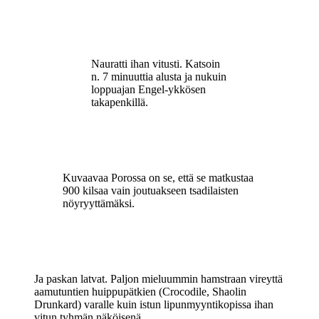
Nauratti ihan vitusti. Katsoin
n. 7 minuuttia alusta ja nukuin
loppuajan Engel-ykkösen
takapenkillä.
Kuvaavaa Porossa on se, että se matkustaa
900 kilsaa vain joutuakseen tsadilaisten
nöyryyttämäksi.
Ja paskan latvat. Paljon mieluummin hamstraan vireyttä
aamutuntien huippupätkien (Crocodile, Shaolin
Drunkard) varalle kuin istun lipunmyyntikopissa ihan
vitun tyhmän näköisenä.