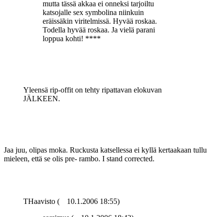
mutta tässä akkaa ei onneksi tarjoiltu
katsojalle sex symbolina niinkuin
eräissäkin viritelmissä. Hyvää roskaa.
Todella hyvää roskaa. Ja vielä parani
loppua kohti! ****
Yleensä rip-offit on tehty ripattavan elokuvan
JÄLKEEN.
Jaa juu, olipas moka. Ruckusta katsellessa ei kyllä kertaakaan tullu
mieleen, että se olis pre- rambo. I stand corrected.
THaavisto (
10.1.2006 18:55)