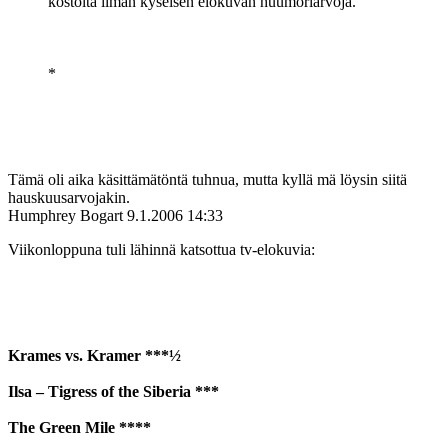
kostolta ilman kyseisen elokuvan huumoriarvoja.
*
Tämä oli aika käsittämätöntä tuhnua, mutta kyllä mä löysin siitä
hauskuusarvojakin.
Humphrey Bogart
9.1.2006 14:33
Viikonloppuna tuli lähinnä katsottua tv-elokuvia:
Krames vs. Kramer ***½
Ilsa – Tigress of the Siberia ***
The Green Mile ****