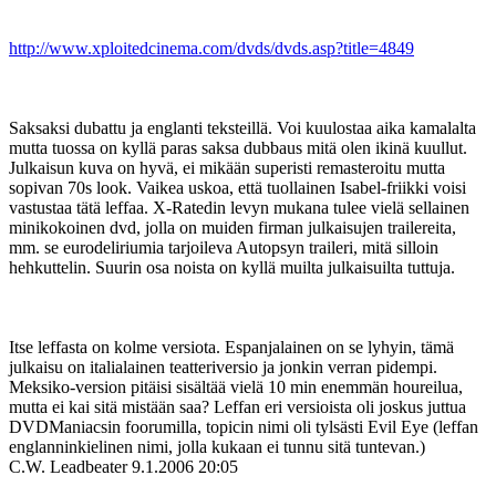
http://www.xploitedcinema.com/dvds/dvds.asp?title=4849
Saksaksi dubattu ja englanti teksteillä. Voi kuulostaa aika kamalalta
mutta tuossa on kyllä paras saksa dubbaus mitä olen ikinä kuullut.
Julkaisun kuva on hyvä, ei mikään superisti remasteroitu mutta
sopivan 70s look. Vaikea uskoa, että tuollainen Isabel-friikki voisi
vastustaa tätä leffaa. X-Ratedin levyn mukana tulee vielä sellainen
minikokoinen dvd, jolla on muiden firman julkaisujen trailereita,
mm. se eurodeliriumia tarjoileva Autopsyn traileri, mitä silloin
hehkuttelin. Suurin osa noista on kyllä muilta julkaisuilta tuttuja.
Itse leffasta on kolme versiota. Espanjalainen on se lyhyin, tämä
julkaisu on italialainen teatteriversio ja jonkin verran pidempi.
Meksiko-version pitäisi sisältää vielä 10 min enemmän houreilua,
mutta ei kai sitä mistään saa? Leffan eri versioista oli joskus juttua
DVDManiacsin foorumilla, topicin nimi oli tylsästi Evil Eye (leffan
englanninkielinen nimi, jolla kukaan ei tunnu sitä tuntevan.)
C.W. Leadbeater
9.1.2006 20:05