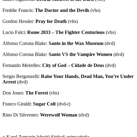
Freddie Francis:
The Doctor and the Devils
(vhs)
Gordon Hessler:
Pray for Death
(vhs)
Lucio Fulci:
Rome 2033 – The Fighter Centurions
(vhs)
Alfonso Corona Blake:
Santo in the Wax Museum
(dvd)
Alfonso Corona Blake:
Santo VS the Vampire Women
(dvd)
Fernando Meirelles:
City of God – Cidade de Deus
(dvd)
Sergio Bergonzelli:
Raise Your Hands, Dead Man, You’re Under
Arrest
(dvd)
Don Jones:
The Forest
(vhs)
Franco Giraldi:
Sugar Colt
(dvd-r)
Rino Di Silverstro:
Werewolf Woman
(dvd)
+ Karel Zemanin lyhyitä Sinbad-animaatioita.