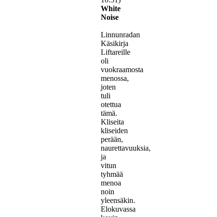
White
Noise
Linnunradan
Käsikirja
Liftareille
oli
vuokraamosta
menossa,
joten
tuli
otettua
tämä.
Kliseita
kliseiden
perään,
naurettavuuksia,
ja
vitun
tyhmää
menoa
noin
yleensäkin.
Elokuvassa