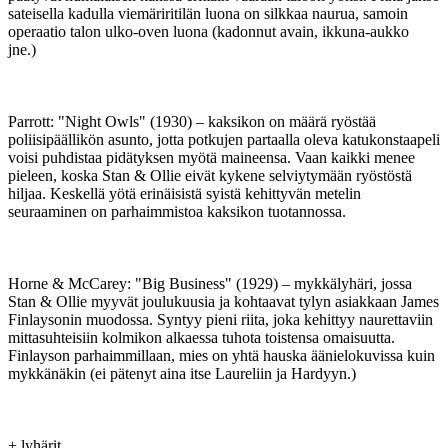
sateisella kadulla viemäriritilän luona on silkkaa naurua, samoin
operaatio talon ulko-oven luona (kadonnut avain, ikkuna-aukko
jne.)
Parrott: "Night Owls" (1930) – kaksikon on määrä ryöstää
poliisipäällikön asunto, jotta potkujen partaalla oleva katukonstaapeli
voisi puhdistaa pidätyksen myötä maineensa. Vaan kaikki menee
pieleen, koska Stan & Ollie eivät kykene selviytymään ryöstöstä
hiljaa. Keskellä yötä erinäisistä syistä kehittyvän metelin
seuraaminen on parhaimmistoa kaksikon tuotannossa.
Horne & McCarey: "Big Business" (1929) – mykkälyhäri, jossa
Stan & Ollie myyvät joulukuusia ja kohtaavat tylyn asiakkaan James
Finlaysonin muodossa. Syntyy pieni riita, joka kehittyy naurettaviin
mittasuhteisiin kolmikon alkaessa tuhota toistensa omaisuutta.
Finlayson parhaimmillaan, mies on yhtä hauska äänielokuvissa kuin
mykkänäkin (ei pätenyt aina itse Laureliin ja Hardyyn.)
+ lyhärit