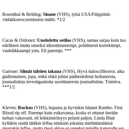
Rosenthal & Belding:
Sloane
(VHS), tylsä USA/Filippiinit-
viidakkorescuemission mättö. *1/2
Cacas & Ordonez:
Unohdettu sotilas
(VHS), samaa sarjaa kuin tuo
edellinen mutta onneksi idioottimaisempi, poliittisesti korrektimpi,
vauhdikkaampi yms. Eli parempi. ***
Garrone:
Silmät tähtien takana
(VHS), Hyvä italoscifihorror, aika
giallomainen, jopa, mikä ehkä johtui päähenkilönä heiluneesta,
journalistisia investigaatioita suorittaneesta journalistista. Toimiva.
***1/2
Kleven:
Ruckus
(VHS), hupaisa ja hyvinkin blatant Rambo- First
Blood rip off. Parempi kuin esikuvansa, koska ei ottanut itseään
turhan vakavasti, eli leikkimielisyys pelasti paljon. Linda Blair
kylläkin rasitti tätäkin leffaa niinkuin jokaista miehittämäänsä
muutakin leffaa, mutta tässä akkaa ei onneksi tarjoiltu katsojalle sex