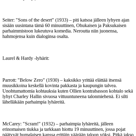
Seiter: "Sons of the desert" (1933) – piti katsoa jälleen lyhyen ajan
sisään uusintana tämä 60 minuuttinen, Ohukaisen ja Paksukaisen
parhaimmistoon lukeutuva komedia. Neroutta niin juonensa,
hahmojensa kuin dialoginsa osalta.
Laurel & Hardy ‑lyhärit:
Parrott: "Below Zero" (1930) – kaksikko yrittää elättää itsensä
muusikkoina keskellä kovinta pakkasta ja kaupungin talvea.
Unohtumattomia kohtauksia kuten Ollien kontrabasson kohtalo sekä
lyhyt Charley Hallin sivuosa vittuuntuneena talonmiehenä. Ei silti
lähelläkään parhaimpia lyhäreitä.
McCarey: "Scram!" (1932) – parhaimpia lyhäreitä, jälleen
erinomaisen tiukka ja tarkkaan hiottu 19 minuuttinen, jossa pojat
päätyvät humalaisen kanssa erittäin väärään taloon yöksi. Pitkä jakso