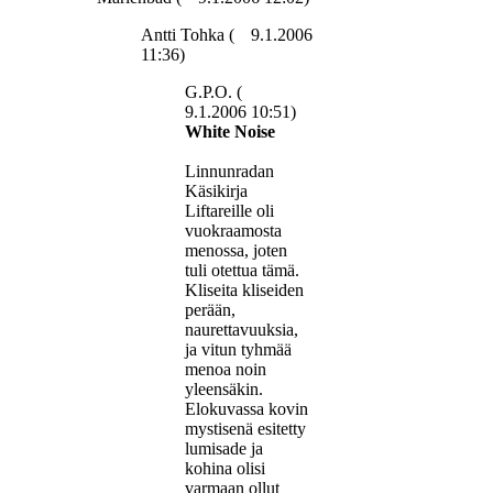
Antti Tohka (
9.1.2006
11:36)
G.P.O. (
9.1.2006 10:51)
White Noise
Linnunradan
Käsikirja
Liftareille oli
vuokraamosta
menossa, joten
tuli otettua tämä.
Kliseita kliseiden
perään,
naurettavuuksia,
ja vitun tyhmää
menoa noin
yleensäkin.
Elokuvassa kovin
mystisenä esitetty
lumisade ja
kohina olisi
varmaan ollut