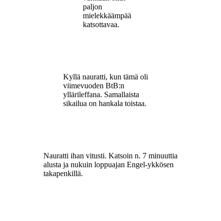
paljon
mielekkäämpää
katsottavaa.
Kyllä nauratti, kun tämä oli
viimevuoden BtB:n
yllärileffana. Samallaista
sikailua on hankala toistaa.
Nauratti ihan vitusti. Katsoin n. 7 minuuttia
alusta ja nukuin loppuajan Engel-ykkösen
takapenkillä.