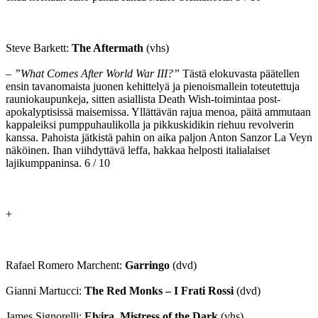
Steve Barkett:
The Aftermath
(vhs)
–
”What Comes After World War III?”
Tästä elokuvasta päätellen
ensin tavanomaista juonen kehittelyä ja pienoismallein toteutettuja
rauniokaupunkeja, sitten asiallista Death Wish-toimintaa post-
apokalyptisissä maisemissa. Yllättävän rajua menoa, päitä ammutaan
kappaleiksi pumppuhaulikolla ja pikkuskidikin riehuu revolverin
kanssa. Pahoista jätkistä pahin on aika paljon Anton Sanzor La Veyn
näköinen. Ihan viihdyttävä leffa, hakkaa helposti italialaiset
lajikumppaninsa. 6 / 10
+
Rafael Romero Marchent:
Garringo
(dvd)
Gianni Martucci:
The Red Monks – I Frati Rossi
(dvd)
James Signorelli:
Elvira, Mistress of the Dark
(vhs)