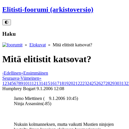
Elitisti-foorumi (arkistoversio)
🌓
Haku
»
Elokuvat
» Mitä elitistit katsovat?
Mitä elitistit katsovat?
‹
Edellinen
«
Ensimmäinen
Seuraava
›
Viimeinen
»
1
2
3
4
5
6
7
8
9
10
11
12
13
14
15
16
17
18
19
20
21
22
23
24
25
26
27
28
29
30
31
32
Humphrey Bogart
9.1.2006 12:08
Jarno Miettinen (
9.1.2006 10:45)
Ninja Assassins(-85)
Nukuin kolmanneksen, mutta vaikutti Mustien ninjojen