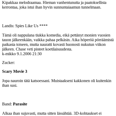
Kipakkaa melodraamaa. Hieman vanhentunutta ja paatoksellista
kerrontaa, joka istui ihan hyvin sunnuntaiaamun tunnelmaan.
Landis: Spies Like Us ****
Tämä oli nappulana tiukka komedia, eikä pettänyt monien vuosien
tauon jälkeenkään, vaikka pahaa pelkäsin. Aika höperöä pörräämistä
paikasta toiseen, mutta nauratti kovasti huonosti nukutun viikon
jälkeen. Chase veti pisteet koetilaisuudesta.
k-mikko
9.1.2006 21:30
Zucker:
Scary Movie 3
Jopa nauroin tätä katsoessani. Muistaakseni kakkonen oli kuitenkin
ihan susi.
Band:
Parasite
Alkaa ihan sujuvasti, mutta sitten lässähtää. 3D-kohtaukset ei