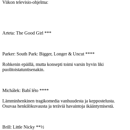
Viikon televisio-ohjelma:
Arteta: The Good Girl ***
Parker: South Park: Bigger, Longer & Uncut ****
Rohkenin epäillä, mutta konsepti toimi varsin hyvin liki
puolitoistatuntisenakin.
Michálek: Babí léto ****
Lämminhenkinen tragikomedia vanhuudesta ja keppostelusta.
Osuvaa henkilökuvausta ja teräviä havaintoja ikääntymisestä.
Brill: Little Nicky **½