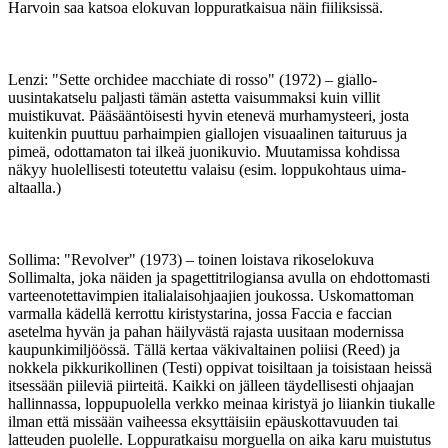
Harvoin saa katsoa elokuvan loppuratkaisua näin fiiliksissä.
Lenzi: "Sette orchidee macchiate di rosso" (1972) – giallo-
uusintakatselu paljasti tämän astetta vaisummaksi kuin villit
muistikuvat. Pääsääntöisesti hyvin etenevä murhamysteeri, josta
kuitenkin puuttuu parhaimpien giallojen visuaalinen taituruus ja
pimeä, odottamaton tai ilkeä juonikuvio. Muutamissa kohdissa
näkyy huolellisesti toteutettu valaisu (esim. loppukohtaus uima-
altaalla.)
Sollima: "Revolver" (1973) – toinen loistava rikoselokuva
Sollimalta, joka näiden ja spagettitrilogiansa avulla on ehdottomasti
varteenotettavimpien italialaisohjaajien joukossa. Uskomattoman
varmalla kädellä kerrottu kiristystarina, jossa Faccia e faccian
asetelma hyvän ja pahan häilyvästä rajasta uusitaan modernissa
kaupunkimiljöössä. Tällä kertaa väkivaltainen poliisi (Reed) ja
nokkela pikkurikollinen (Testi) oppivat toisiltaan ja toisistaan heissä
itsessään piileviä piirteitä. Kaikki on jälleen täydellisesti ohjaajan
hallinnassa, loppupuolella verkko meinaa kiristyä jo liiankin tiukalle
ilman että missään vaiheessa eksyttäisiin epäuskottavuuden tai
latteuden puolelle. Loppuratkaisu morguella on aika karu muistutus