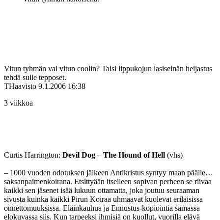
Vitun tyhmän vai vitun coolin? Taisi lippukojun lasiseinän heijastus
tehdä sulle tepposet.
THaavisto
9.1.2006 16:38
3 viikkoa
Curtis Harrington:
Devil Dog – The Hound of Hell
(vhs)
– 1000 vuoden odotuksen jälkeen Antikristus syntyy maan päälle…
saksanpaimenkoirana. Etsittyään itselleen sopivan perheen se riivaa
kaikki sen jäsenet isää lukuun ottamatta, joka joutuu seuraaman
sivusta kuinka kaikki Pirun Koiraa uhmaavat kuolevat erilaisissa
onnettomuuksissa. Eläinkauhua ja Ennustus-kopiointia samassa
elokuvassa siis. Kun tarpeeksi ihmisiä on kuollut, vuorilla elävä