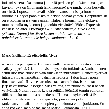
intiaani siteeraa Raamattua ja piirtää perheen pään käteen maagisen
kuvion, joka on (Illuminati-friikit huomio) pyramidi, jonka keskellä
on silmä. Lopussa hohtavalla kädellä varustettu isä ja huonona
trikkinä esiintyvä paholaiskoira tietysti ottavat yhteen. Loppuratkaisu
on erikoinen ja jää vaivaamaan. Halpa ja hieman tylsä elokuva,
mutta samalla myös outo ja jotenkin viehättävä. Video Expressin
kansissa on aitoa FIx-magiaa –
”Koiranomistaja Mike Barry
(Richard Crenna) tarvitsee kaiken mahdollisen avun, sillä
paholaisen koiraa ei ole helppo kouluttaa
.” 5 / 10
Mario Siciliano:
Eroticofollia
(dvd)
– Tappavia painajaisia. Hautausmaalla tanssivia kuolleita ihmisiä.
Taikaympyröitä. Giallo-henkistä mysteerin tutkimista. Vanha nainen
astuu ulos maalauksesta vain tullakseen murhatuksi. Esineet pyörivät
hitaasti ympäri ilmoittaen pahan läsnäolosta. Talon lattia repeää
ilman selitystä. Hovimestari oksentaa sammakoita. Isorikkaat
järjestävät uima-allasorgiat. Mies väittää, että nukke murhasi hänen
ystävänsä. Naisen ruumis katoaa selittämättömästi tonnin painoisen
tiilikasan alta muutamassa hetkessä. Huimaa, psykedeelistä &
yliluonnollista eurotrashia ohjaajalta, jonka olen jo tottunut
rankkaamaan italian huonoimpien genreduunareiden joukkoon. En
enää koskaan sano pahaa sanaa Mario Sicilianosta. 9 / 10