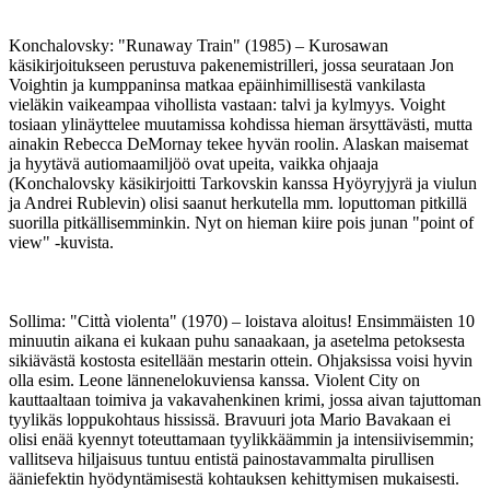
Konchalovsky: "Runaway Train" (1985) – Kurosawan
käsikirjoitukseen perustuva pakenemistrilleri, jossa seurataan Jon
Voightin ja kumppaninsa matkaa epäinhimillisestä vankilasta
vieläkin vaikeampaa vihollista vastaan: talvi ja kylmyys. Voight
tosiaan ylinäyttelee muutamissa kohdissa hieman ärsyttävästi, mutta
ainakin Rebecca DeMornay tekee hyvän roolin. Alaskan maisemat
ja hyytävä autiomaamiljöö ovat upeita, vaikka ohjaaja
(Konchalovsky käsikirjoitti Tarkovskin kanssa Hyöyryjyrä ja viulun
ja Andrei Rublevin) olisi saanut herkutella mm. loputtoman pitkillä
suorilla pitkällisemminkin. Nyt on hieman kiire pois junan "point of
view" ‑kuvista.
Sollima: "Città violenta" (1970) – loistava aloitus! Ensimmäisten 10
minuutin aikana ei kukaan puhu sanaakaan, ja asetelma petoksesta
sikiävästä kostosta esitellään mestarin ottein. Ohjaksissa voisi hyvin
olla esim. Leone lännenelokuviensa kanssa. Violent City on
kauttaaltaan toimiva ja vakavahenkinen krimi, jossa aivan tajuttoman
tyylikäs loppukohtaus hississä. Bravuuri jota Mario Bavakaan ei
olisi enää kyennyt toteuttamaan tyylikkäämmin ja intensiivisemmin;
vallitseva hiljaisuus tuntuu entistä painostavammalta pirullisen
ääniefektin hyödyntämisestä kohtauksen kehittymisen mukaisesti.