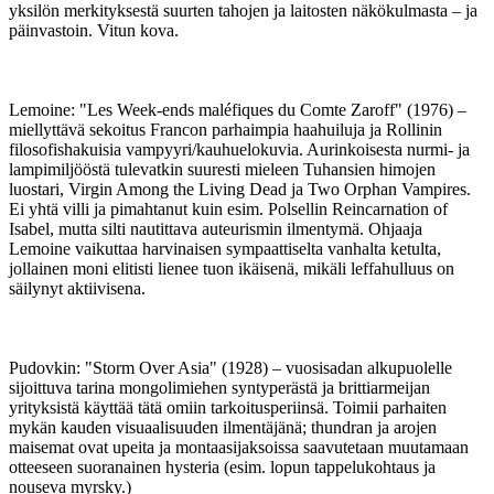
yksilön merkityksestä suurten tahojen ja laitosten näkökulmasta – ja
päinvastoin. Vitun kova.
Lemoine: "Les Week-ends maléfiques du Comte Zaroff" (1976) –
miellyttävä sekoitus Francon parhaimpia haahuiluja ja Rollinin
filosofishakuisia vampyyri/kauhuelokuvia. Aurinkoisesta nurmi- ja
lampimiljööstä tulevatkin suuresti mieleen Tuhansien himojen
luostari, Virgin Among the Living Dead ja Two Orphan Vampires.
Ei yhtä villi ja pimahtanut kuin esim. Polsellin Reincarnation of
Isabel, mutta silti nautittava auteurismin ilmentymä. Ohjaaja
Lemoine vaikuttaa harvinaisen sympaattiselta vanhalta ketulta,
jollainen moni elitisti lienee tuon ikäisenä, mikäli leffahulluus on
säilynyt aktiivisena.
Pudovkin: "Storm Over Asia" (1928) – vuosisadan alkupuolelle
sijoittuva tarina mongolimiehen syntyperästä ja brittiarmeijan
yrityksistä käyttää tätä omiin tarkoitusperiinsä. Toimii parhaiten
mykän kauden visuaalisuuden ilmentäjänä; thundran ja arojen
maisemat ovat upeita ja montaasijaksoissa saavutetaan muutamaan
otteeseen suoranainen hysteria (esim. lopun tappelukohtaus ja
nouseva myrsky.)