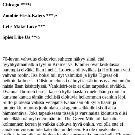
Chicago ***½
Zombie Flesh-Eaters ***½
Let's Make Love ***
Spies Like Us **½
70-luvun vahvuus elokuvien suhteen näkyy siinä, että
nyyhkydraamatkin tyyliin Kramer vs. Kramer ovat keskitasoa
parempia eivätkä liian imeliä. Lopetus oli tyylikäs ja Hoffmann veti
vahvan roolin. Ilsa-boksi tuli nyt valmiiksi ja kyllä Tigress oli
heikoin kolmesta. Olisin mieluusti nähnyt tässäkin osassa enemmän
naisia Ilsan käsittelyssä. Vankileiri-osio ei ollut tarpeeksi räväkkä.
Dyanna Thornen tissejä katseli kyllä taaskin mielellään ja muijan
karisma kantaa tämän edellisiä elokuvia heikomman osankin läpi.
Siirto puolessa välissä Venäjältä Kanadaan oli kyllä hassu ja
muutenkin muutos jonkinlaiseksi agenttiseikkailuksi oli aika
hämmentävä. Joka tapauksessa tissejä ja varsinaista kidutusta olisi
mielellään nähnyt enemmänkin. The Green Mile tuli katsottua
kolmannen kerran ja vaikka elokuva hyvä onkin, voi olla että ei
ainakaan vuosiin tule katsottua uudelleen. En ole musikaalien
ystävä, joten niitä on hiukan hankala arvostella, mutta kyllä Chicago